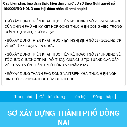
Các biện pháp bảo đảm thực hiện dân chủ ở cơ sở theo Nghị quyết số
16/2026/NQ-HĐND của Hội đồng nhân dân thành phố
SỞ XÂY DỰNG TRIỂN KHAI THỰC HIỆN NGHỊ ĐỊNH SỐ 235/2026/NĐ-CP
CỦA CHÍNH PHỦ VỀ KÝ KẾT HỢP ĐỒNG THỰC HIỆN CÔNG VIỆC TRONG
ĐƠN VỊ SỰ NGHIỆP CÔNG LẬP
SỞ XÂY DỰNG TRIỂN KHAI THỰC HIỆN NGHỊ ĐỊNH SỐ 234/2026/NĐ-CP
VỀ XỬ LÝ KỶ LUẬT VIÊN CHỨC
SỞ XÂY DỰNG TRIỂN KHAI THỰC HIỆN KẾ HOẠCH SỐ 79/KH-UBND VỀ
TỔ CHỨC CHƯƠNG TRÌNH ĐỐI THOẠI GIỮA CHỦ TỊCH UBND CÁC CẤP
VỚI THANH NIÊN THÀNH PHỐ ĐỒNG NAI NĂM 2026
SỞ XÂY DỰNG THÀNH PHỐ ĐỒNG NAI TRIỂN KHAI THỰC HIỆN NGHỊ
ĐỊNH SỐ 258/2026/NĐ-CP CỦA CHÍNH PHỦ
Trang chủ
Cấu trúc trang
Liên hệ
Đăng nhập
SỞ XÂY DỰNG THÀNH PHỐ ĐỒNG
NAI