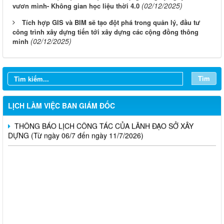
(02/12/2025)
vươn mình- Không gian học liệu thời 4.0
Tích hợp GIS và BIM sẽ tạo đột phá trong quản lý, đầu tư
LỊCH CÔNG TÁC CỦA LÃNH ĐẠO SỞ XÂY DỰNG (Từ ngày
công trình xây dựng tiến tới xây dựng các cộng đồng thông
03/8 đến ngày 08/8/2026)
(02/12/2025)
minh
THÔNG BÁO LỊCH CÔNG TÁC CỦA LÃNH ĐẠO SỞ XÂY
DỰNG (Từ ngày 27/7 đến ngày 31/7/2026)
Tìm
THÔNG BÁO LỊCH CÔNG TÁC CỦA LÃNH ĐẠO SỞ XÂY
DỰNG (Từ ngày 20/7 đến ngày 25/7/2026)
LỊCH LÀM VIỆC BAN GIÁM ĐỐC
THÔNG BÁO LỊCH CÔNG TÁC CỦA LÃNH ĐẠO SỞ XÂY
DỰNG (Từ ngày 06/7 đến ngày 11/7/2026)
Thông báo Kết quả đánh giá hồ sơ đủ (hoặc không đủ) điều
kiện cấp chứng chỉ hành nghề hoạt động xây dựng (Đợt 20/2026)
THÔNG BÁO Về việc kết quả đánh giá hồ sơ đề nghị cấp
chứng chỉ hành nghề đủ (hoặc không đủ) điều kiện sát hạch Đợt
17/2026