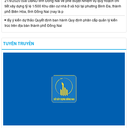
21/9/2020 của UBND tỉnh Đồng Nai về phê duyệt Nhiệm vụ quy hoạch chi
tiết xây dựng tỷ lệ 1/500 Khu dân cư nhà ở xã hội tại phường Bình Đa, thành
phố Biên Hòa, tỉnh Đồng Nai (nay là p
lấy ý kiến dự thảo Quyết định ban hành Quy định phân cấp quản lý kiến
trúc trên địa bàn thành phố Đồng Nai
TUYÊN TRUYỀN