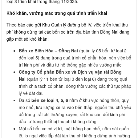
loại 3 triển khai trong tháng 11/2025.
Khó khăn, vướng mắc trong quá trình triển khai
Theo báo cáo gửi Khu Quản lý đường bộ IV, việc triển khai thu
phí không dừng tại các bến xe trên địa bàn tỉnh Đồng Nai đang
gặp một số khó khăn:
Bến xe Biên Hòa – Đồng Nai
(quản lý 05 bến từ loại 2
đến loại 5) đang trong quá trình cổ phần hóa, nên việc bố
trí kinh phí và đầu tư hệ thống gặp nhiều vướng mắc.
Công ty Cổ phần Bến xe và Dịch vụ vận tải Đồng
Nai
(quản lý 11 bến từ loại 3 đến loại 6) đang trong quá
trình chia tách cổ phần, đồng thời vướng các thủ tục pháp
lý về đất đai.
Đa số
bến xe loại 4, 5, 6
nằm ở khu vực nông thôn, quy
mô nhỏ, lưu lượng xe ra vào bến thấp, nguồn thu chủ yếu
đủ trang trải chi thường xuyên, rất khó cân đối kinh phí
đầu tư trang thiết bị thu phí không dừng.
Một số bến xe có vị trí, mặt bằng hạn chế, nằm sát quốc
lộ, lo ngại việc lắp đặt làn thu phí không dừng ảnh hưởng