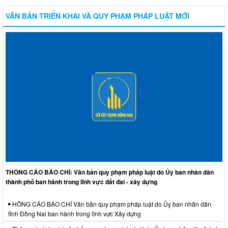
VĂN BẢN TRIỂN KHAI VÀ QUY PHẠM PHÁP LUẬT MỚI
THÔNG CÁO BÁO CHÍ: Văn bản quy phạm pháp luật do Ủy ban nhân dân
thành phố ban hành trong lĩnh vực đất đai - xây dựng
HÔNG CÁO BÁO CHÍ Văn bản quy phạm pháp luật do Ủy ban nhân dân
tỉnh Đồng Nai ban hành trong lĩnh vực Xây dựng