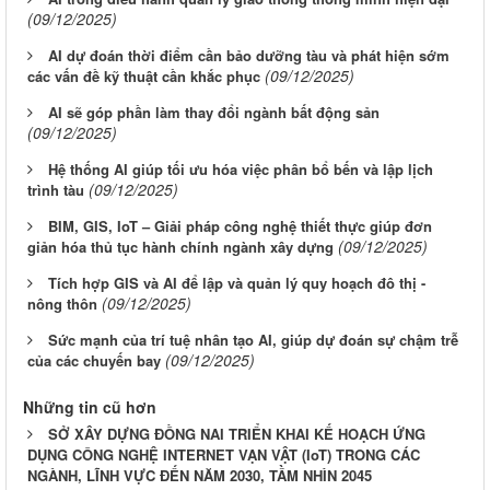
(09/12/2025)
AI dự đoán thời điểm cần bảo dưỡng tàu và phát hiện sớm
(09/12/2025)
các vấn đề kỹ thuật cần khắc phục
AI sẽ góp phần làm thay đổi ngành bất động sản
(09/12/2025)
Hệ thống AI giúp tối ưu hóa việc phân bổ bến và lập lịch
(09/12/2025)
trình tàu
BIM, GIS, IoT – Giải pháp công nghệ thiết thực giúp đơn
(09/12/2025)
giản hóa thủ tục hành chính ngành xây dựng
Tích hợp GIS và AI để lập và quản lý quy hoạch đô thị -
(09/12/2025)
nông thôn
Sức mạnh của trí tuệ nhân tạo AI, giúp dự đoán sự chậm trễ
(09/12/2025)
của các chuyến bay
Những tin cũ hơn
SỞ XÂY DỰNG ĐỒNG NAI TRIỂN KHAI KẾ HOẠCH ỨNG
DỤNG CÔNG NGHỆ INTERNET VẠN VẬT (IoT) TRONG CÁC
NGÀNH, LĨNH VỰC ĐẾN NĂM 2030, TẦM NHÌN 2045