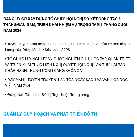
ĐẢNG ỦY SỞ XÂY DỰNG TỔ CHỨC HỘI NGHỊ SƠ KẾT CÔNG TÁC 6
THÁNG ĐẦU NĂM, TRIỂN KHAI NHIỆM VỤ TRỌNG TÂM 6 THÁNG CUỐI
NĂM 2026
Tuyên truyền phát động tham gia Cuộc thi chính luận về bảo vệ nền tảng tư
tưởng của Đảng lần thứ Sáu, năm 2026
TỔ CHỨC HỘI NGHỊ TOÀN QUỐC NGHIÊN CỨU, HỌC TẬP, QUÁN TRIỆT
VÀ TRIỂN KHAI THỰC HIỆN NGHỊ QUYẾT HỘI NGHỊ LẦN THỨ HAI BAN
CHẤP HÀNH TRUNG ƯƠNG ĐẢNG KHÓA XIV
ĐẨY MẠNH TUYÊN TRUYỀN, LAN TỎA NGÀY SÁCH VÀ VĂN HÓA ĐỌC
VIỆT NAM 21/4
Đồng Nai: Tầm nhìn Đô thị Trực thuộc Trung ương
QUẢN LÝ QUY HOẠCH VÀ PHÁT TRIỂN ĐÔ THỊ