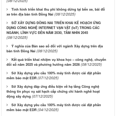
(08/12/2025)
Tình hình triển khai thu phí không dừng tại bến xe, bãi đỗ
(08/12/2025)
xe trên địa bàn tỉnh Đồng Nai
SỞ XÂY DỰNG ĐỒNG NAI TRIỂN KHAI KẾ HOẠCH ỨNG
DỤNG CÔNG NGHỆ INTERNET VẠN VẬT (IoT) TRONG CÁC
NGÀNH, LĨNH VỰC ĐẾN NĂM 2030, TẦM NHÌN 2045
(08/12/2025)
Ý nghĩa của Bản sao số đối với ngành Xây dựng trên địa
(08/12/2025)
bàn tỉnh Đồng Nai
Kết quả triển khai nhiệm vụ khoa học – công nghệ, chuyển
(08/12/2025)
đổi số năm 2025 và phương hướng năm 2026
Sở Xây dựng yêu cầu 100% máy tính được cài đặt phần
(07/12/2025)
mềm bảo mật EDR
Sở Xây dựng đáp ứng điều kiện về hạ tầng Công nghệ
thông tin phục vụ sát hạch cấp chứng chỉ hành nghề hoạt
LỊCH CÔNG TÁC CỦA LÃNH ĐẠO SỞ XÂY DỰNG (Từ ngày
(07/12/2025)
động xây dựng
03/8 đến ngày 08/8/2026)
Sở Xây dựng yêu cầu 100% máy tính được cài đặt phần
(04/12/2025)
mềm bảo mật EDR
THÔNG BÁO LỊCH CÔNG TÁC CỦA LÃNH ĐẠO SỞ XÂY
DỰNG (Từ ngày 27/7 đến ngày 31/7/2026)