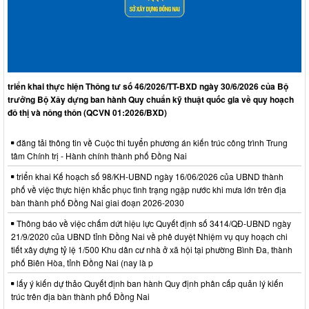
triển khai thực hiện Thông tư số 46/2026/TT-BXD ngày 30/6/2026 của Bộ
trưởng Bộ Xây dựng ban hành Quy chuẩn kỹ thuật quốc gia về quy hoạch
đô thị và nông thôn (QCVN 01:2026/BXD)
đăng tải thông tin về Cuộc thi tuyển phương án kiến trúc công trình Trung
tâm Chính trị - Hành chính thành phố Đồng Nai
triển khai Kế hoạch số 98/KH-UBND ngày 16/06/2026 của UBND thành
phố về việc thực hiện khắc phục tình trạng ngập nước khi mưa lớn trên địa
bàn thành phố Đồng Nai giai đoạn 2026-2030
Thông báo về việc chấm dứt hiệu lực Quyết định số 3414/QĐ-UBND ngày
21/9/2020 của UBND tỉnh Đồng Nai về phê duyệt Nhiệm vụ quy hoạch chi
tiết xây dựng tỷ lệ 1/500 Khu dân cư nhà ở xã hội tại phường Bình Đa, thành
phố Biên Hòa, tỉnh Đồng Nai (nay là p
lấy ý kiến dự thảo Quyết định ban hành Quy định phân cấp quản lý kiến
trúc trên địa bàn thành phố Đồng Nai