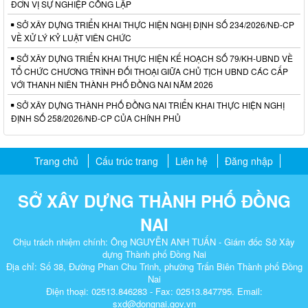
ĐƠN VỊ SỰ NGHIỆP CÔNG LẬP
SỞ XÂY DỰNG TRIỂN KHAI THỰC HIỆN NGHỊ ĐỊNH SỐ 234/2026/NĐ-CP
VỀ XỬ LÝ KỶ LUẬT VIÊN CHỨC
SỞ XÂY DỰNG TRIỂN KHAI THỰC HIỆN KẾ HOẠCH SỐ 79/KH-UBND VỀ
TỔ CHỨC CHƯƠNG TRÌNH ĐỐI THOẠI GIỮA CHỦ TỊCH UBND CÁC CẤP
VỚI THANH NIÊN THÀNH PHỐ ĐỒNG NAI NĂM 2026
SỞ XÂY DỰNG THÀNH PHỐ ĐỒNG NAI TRIỂN KHAI THỰC HIỆN NGHỊ
ĐỊNH SỐ 258/2026/NĐ-CP CỦA CHÍNH PHỦ
Trang chủ
Cấu trúc trang
Liên hệ
Đăng nhập
SỞ XÂY DỰNG THÀNH PHỐ ĐỒNG
NAI
Chịu trách nhiệm chính: Ông NGUYỄN ANH TUẤN - Giám đốc Sở Xây
dựng Thành phố Đồng Nai
Địa chỉ: Số 38, Đường Phan Chu Trinh, phường Trấn Biên Thành phố Đồng
Nai
Điện thoại: 02513.846283 - Fax: 02513.847795. Email:
sxd@dongnai.gov.vn