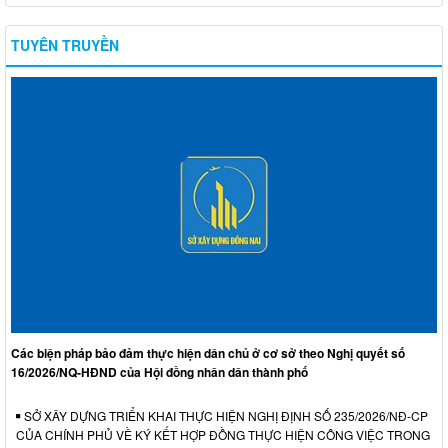
TUYÊN TRUYỀN
Các biện pháp bảo đảm thực hiện dân chủ ở cơ sở theo Nghị quyết số
16/2026/NQ-HĐND của Hội đồng nhân dân thành phố
SỞ XÂY DỰNG TRIỂN KHAI THỰC HIỆN NGHỊ ĐỊNH SỐ 235/2026/NĐ-CP
CỦA CHÍNH PHỦ VỀ KÝ KẾT HỢP ĐỒNG THỰC HIỆN CÔNG VIỆC TRONG