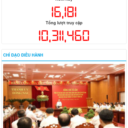
16,181
Tổng lượt truy cập
10,311,460
CHỈ ĐẠO ĐIỀU HÀNH