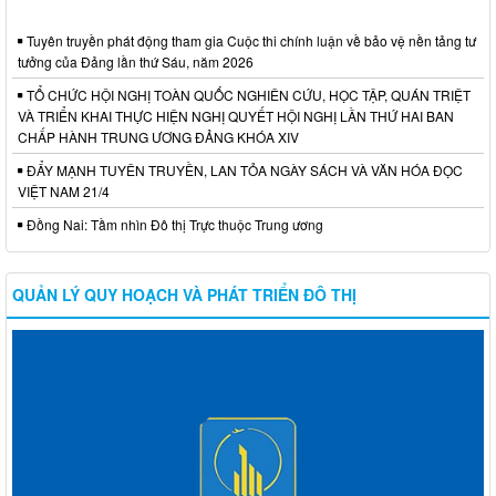
Tuyên truyền phát động tham gia Cuộc thi chính luận về bảo vệ nền tảng tư
tưởng của Đảng lần thứ Sáu, năm 2026
TỔ CHỨC HỘI NGHỊ TOÀN QUỐC NGHIÊN CỨU, HỌC TẬP, QUÁN TRIỆT
VÀ TRIỂN KHAI THỰC HIỆN NGHỊ QUYẾT HỘI NGHỊ LẦN THỨ HAI BAN
CHẤP HÀNH TRUNG ƯƠNG ĐẢNG KHÓA XIV
ĐẨY MẠNH TUYÊN TRUYỀN, LAN TỎA NGÀY SÁCH VÀ VĂN HÓA ĐỌC
VIỆT NAM 21/4
Đồng Nai: Tầm nhìn Đô thị Trực thuộc Trung ương
QUẢN LÝ QUY HOẠCH VÀ PHÁT TRIỂN ĐÔ THỊ