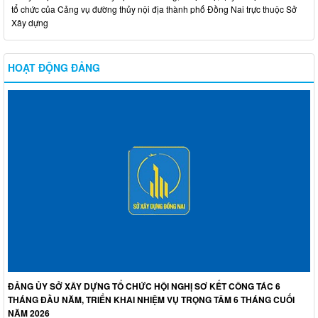
tổ chức của Cảng vụ đường thủy nội địa thành phố Đồng Nai trực thuộc Sở
Xây dựng
HOẠT ĐỘNG ĐẢNG
ĐẢNG ỦY SỞ XÂY DỰNG TỔ CHỨC HỘI NGHỊ SƠ KẾT CÔNG TÁC 6
THÁNG ĐẦU NĂM, TRIỂN KHAI NHIỆM VỤ TRỌNG TÂM 6 THÁNG CUỐI
NĂM 2026