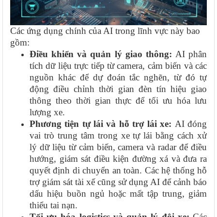
Các ứng dụng chính của AI trong lĩnh vực này bao
gồm:
Điều khiển và quản lý giao thông:
AI phân
tích dữ liệu trực tiếp từ camera, cảm biến và các
nguồn khác để dự đoán tắc nghẽn, từ đó tự
động điều chỉnh thời gian đèn tín hiệu giao
thông theo thời gian thực để tối ưu hóa lưu
lượng xe.
Phương tiện tự lái và hỗ trợ lái xe:
AI đóng
vai trò trung tâm trong xe tự lái bằng cách xử
lý dữ liệu từ cảm biến, camera và radar để điều
hướng, giám sát điều kiện đường xá và đưa ra
quyết định di chuyển an toàn. Các hệ thống hỗ
trợ giám sát tài xế cũng sử dụng AI để cảnh báo
dấu hiệu buồn ngủ hoặc mất tập trung, giảm
thiểu tai nạn.
Tối ưu hóa logistics và quản lý đội xe:
Các