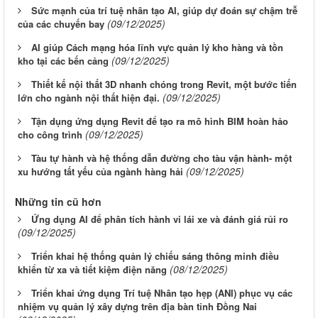
Sức mạnh của trí tuệ nhân tạo AI, giúp dự đoán sự chậm trễ
(09/12/2025)
của các chuyến bay
AI giúp Cách mạng hóa lĩnh vực quản lý kho hàng và tồn
(09/12/2025)
kho tại các bến cảng
Thiết kế nội thất 3D nhanh chóng trong Revit, một bước tiến
(09/12/2025)
lớn cho ngành nội thất hiện đại.
Tận dụng ứng dụng Revit để tạo ra mô hình BIM hoàn hảo
(09/12/2025)
cho công trình
Tàu tự hành và hệ thống dẫn đường cho tàu vận hành- một
(09/12/2025)
xu hướng tất yếu của ngành hàng hải
Những tin cũ hơn
Ứng dụng AI để phân tích hành vi lái xe và đánh giá rủi ro
(09/12/2025)
Triển khai hệ thống quản lý chiếu sáng thông minh điều
(08/12/2025)
khiển từ xa và tiết kiệm điện năng
Triển khai ứng dụng Trí tuệ Nhân tạo hẹp (ANI) phục vụ các
nhiệm vụ quản lý xây dựng trên địa bàn tỉnh Đồng Nai