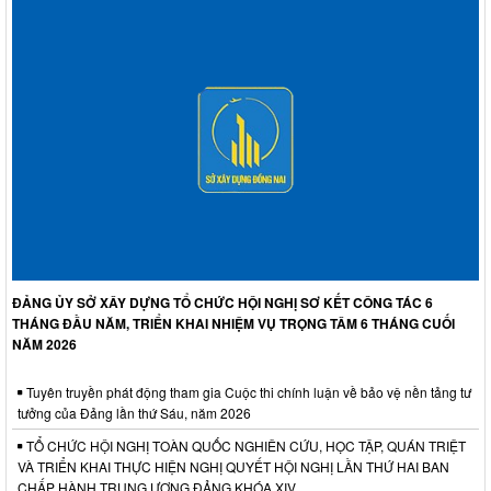
ĐẢNG ỦY SỞ XÂY DỰNG TỔ CHỨC HỘI NGHỊ SƠ KẾT CÔNG TÁC 6
THÁNG ĐẦU NĂM, TRIỂN KHAI NHIỆM VỤ TRỌNG TÂM 6 THÁNG CUỐI
NĂM 2026
Tuyên truyền phát động tham gia Cuộc thi chính luận về bảo vệ nền tảng tư
tưởng của Đảng lần thứ Sáu, năm 2026
TỔ CHỨC HỘI NGHỊ TOÀN QUỐC NGHIÊN CỨU, HỌC TẬP, QUÁN TRIỆT
VÀ TRIỂN KHAI THỰC HIỆN NGHỊ QUYẾT HỘI NGHỊ LẦN THỨ HAI BAN
CHẤP HÀNH TRUNG ƯƠNG ĐẢNG KHÓA XIV