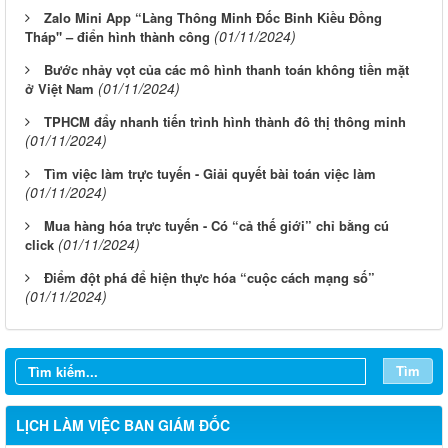
Zalo Mini App “Làng Thông Minh Đốc Binh Kiều Đồng
(01/11/2024)
Tháp" – điển hình thành công
Bước nhảy vọt của các mô hình thanh toán không tiền mặt
(01/11/2024)
ở Việt Nam
TPHCM đẩy nhanh tiến trình hình thành đô thị thông minh
(01/11/2024)
Tìm việc làm trực tuyến - Giải quyết bài toán việc làm
(01/11/2024)
Mua hàng hóa trực tuyến - Có “cả thế giới” chỉ bằng cú
(01/11/2024)
click
LỊCH CÔNG TÁC CỦA LÃNH ĐẠO SỞ XÂY DỰNG (Từ ngày
03/8 đến ngày 08/8/2026)
Điểm đột phá để hiện thực hóa “cuộc cách mạng số”
(01/11/2024)
THÔNG BÁO LỊCH CÔNG TÁC CỦA LÃNH ĐẠO SỞ XÂY
DỰNG (Từ ngày 27/7 đến ngày 31/7/2026)
THÔNG BÁO LỊCH CÔNG TÁC CỦA LÃNH ĐẠO SỞ XÂY
Tìm
DỰNG (Từ ngày 20/7 đến ngày 25/7/2026)
LỊCH LÀM VIỆC BAN GIÁM ĐỐC
THÔNG BÁO LỊCH CÔNG TÁC CỦA LÃNH ĐẠO SỞ XÂY
DỰNG (Từ ngày 06/7 đến ngày 11/7/2026)