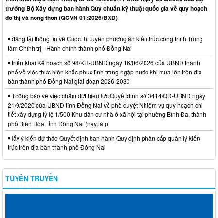
trưởng Bộ Xây dựng ban hành Quy chuẩn kỹ thuật quốc gia về quy hoạch
đô thị và nông thôn (QCVN 01:2026/BXD)
đăng tải thông tin về Cuộc thi tuyển phương án kiến trúc công trình Trung
tâm Chính trị - Hành chính thành phố Đồng Nai
triển khai Kế hoạch số 98/KH-UBND ngày 16/06/2026 của UBND thành
phố về việc thực hiện khắc phục tình trạng ngập nước khi mưa lớn trên địa
bàn thành phố Đồng Nai giai đoạn 2026-2030
Thông báo về việc chấm dứt hiệu lực Quyết định số 3414/QĐ-UBND ngày
21/9/2020 của UBND tỉnh Đồng Nai về phê duyệt Nhiệm vụ quy hoạch chi
tiết xây dựng tỷ lệ 1/500 Khu dân cư nhà ở xã hội tại phường Bình Đa, thành
phố Biên Hòa, tỉnh Đồng Nai (nay là p
lấy ý kiến dự thảo Quyết định ban hành Quy định phân cấp quản lý kiến
trúc trên địa bàn thành phố Đồng Nai
TUYÊN TRUYỀN