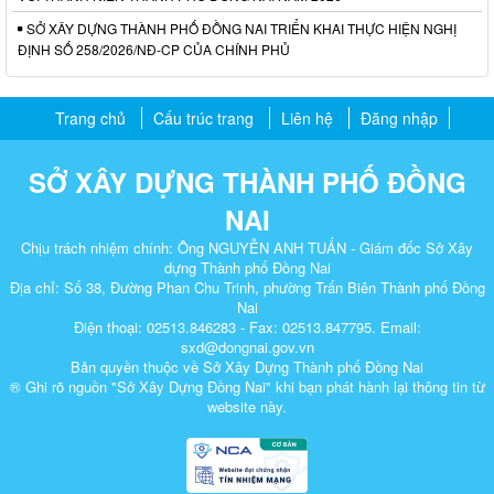
SỞ XÂY DỰNG THÀNH PHỐ ĐỒNG NAI TRIỂN KHAI THỰC HIỆN NGHỊ
ĐỊNH SỐ 258/2026/NĐ-CP CỦA CHÍNH PHỦ
Trang chủ
Cấu trúc trang
Liên hệ
Đăng nhập
SỞ XÂY DỰNG THÀNH PHỐ ĐỒNG
NAI
Chịu trách nhiệm chính: Ông NGUYỄN ANH TUẤN - Giám đốc Sở Xây
dựng Thành phố Đồng Nai
Địa chỉ: Số 38, Đường Phan Chu Trinh, phường Trấn Biên Thành phố Đồng
Nai
Điện thoại: 02513.846283 - Fax: 02513.847795. Email:
sxd@dongnai.gov.vn
Bản quyền thuộc về Sở Xây Dựng Thành phố Đồng Nai
® Ghi rõ nguồn "Sở Xây Dựng Đồng Nai" khi bạn phát hành lại thông tin từ
website này.​