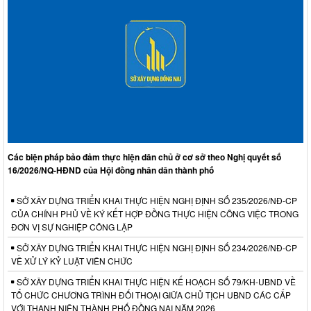
Các biện pháp bảo đảm thực hiện dân chủ ở cơ sở theo Nghị quyết số
16/2026/NQ-HĐND của Hội đồng nhân dân thành phố
SỞ XÂY DỰNG TRIỂN KHAI THỰC HIỆN NGHỊ ĐỊNH SỐ 235/2026/NĐ-CP
CỦA CHÍNH PHỦ VỀ KÝ KẾT HỢP ĐỒNG THỰC HIỆN CÔNG VIỆC TRONG
ĐƠN VỊ SỰ NGHIỆP CÔNG LẬP
SỞ XÂY DỰNG TRIỂN KHAI THỰC HIỆN NGHỊ ĐỊNH SỐ 234/2026/NĐ-CP
VỀ XỬ LÝ KỶ LUẬT VIÊN CHỨC
SỞ XÂY DỰNG TRIỂN KHAI THỰC HIỆN KẾ HOẠCH SỐ 79/KH-UBND VỀ
TỔ CHỨC CHƯƠNG TRÌNH ĐỐI THOẠI GIỮA CHỦ TỊCH UBND CÁC CẤP
VỚI THANH NIÊN THÀNH PHỐ ĐỒNG NAI NĂM 2026