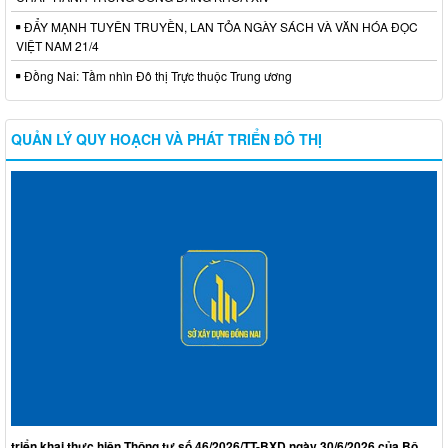
ĐẨY MẠNH TUYÊN TRUYỀN, LAN TỎA NGÀY SÁCH VÀ VĂN HÓA ĐỌC
VIỆT NAM 21/4
Đồng Nai: Tầm nhìn Đô thị Trực thuộc Trung ương
QUẢN LÝ QUY HOẠCH VÀ PHÁT TRIỂN ĐÔ THỊ
triển khai thực hiện Thông tư số 46/2026/TT-BXD ngày 30/6/2026 của Bộ