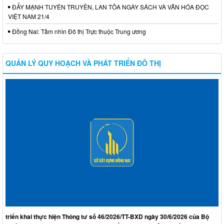
ĐẨY MẠNH TUYÊN TRUYỀN, LAN TỎA NGÀY SÁCH VÀ VĂN HÓA ĐỌC
VIỆT NAM 21/4
Đồng Nai: Tầm nhìn Đô thị Trực thuộc Trung ương
QUẢN LÝ QUY HOẠCH VÀ PHÁT TRIỂN ĐÔ THỊ
triển khai thực hiện Thông tư số 46/2026/TT-BXD ngày 30/6/2026 của Bộ