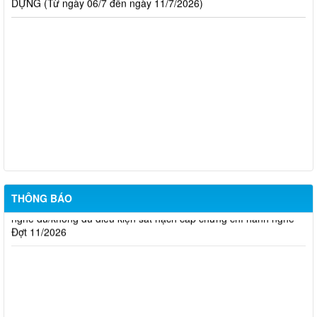
Thông báo Kết quả đánh giá hồ sơ đủ (hoặc không đủ) điều
kiện cấp chứng chỉ hành nghề hoạt động xây dựng (Đợt 20/2026)
THÔNG BÁO Về việc kết quả đánh giá hồ sơ đề nghị cấp
chứng chỉ hành nghề đủ (hoặc không đủ) điều kiện sát hạch Đợt
17/2026
Thông báo kết quả đánh giá hồ sơ đề nghị cấp chứng chỉ hành
nghề đủ/không đủ điều kiện sát hạch cấp chứng chỉ hành nghề
Đợt 10/2026
Thông báo kết quả đánh giá hồ sơ đề nghị cấp chứng chỉ hành
THÔNG BÁO
nghề đủ/không đủ điều kiện sát hạch cấp chứng chỉ hành nghề
Đợt 11/2026