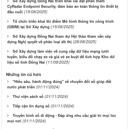
Sở Xây dựng Đồng Nai triển khai cài đặt phần mềm
CyRadar Endpoint Security, đảm bảo an toàn thông tin thiết bị
(15/08/2025)
đầu cuối
Tổ chức triển khai thí điểm Mô hình thông tin công trình
(15/08/2025)
(GBIM) tại Sở Xây dựng
Sở Xây dựng Đồng Nai tham dự Hội thảo tham vấn xây
(28/08/2025)
dựng Nghị quyết về phân loại đô thị
Sở Xây dựng làm việc về cung cấp dữ liệu mạng lưới
tuyến, biểu đồ chạy xe và giá vé xe buýt để tích hợp Kho dữ
(11/09/2025)
liệu số tỉnh Đồng Nai
Những tin cũ hơn
"Hiểu sâu, hành động đúng" về chuyển đổi số giúp đất
(01/11/2024)
nước phát triển
(01/11/2024)
Thư viện sách số
(01/11/2024)
Tiếp cận tín dụng số
Truyền hình số di động - Đáp ứng nhu cầu giải trí mọi lúc
(01/11/2024)
mọi nơi