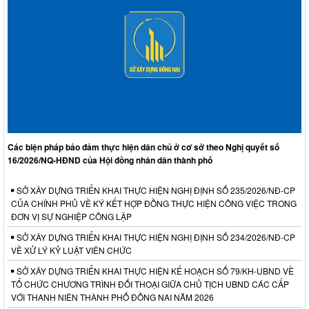
Các biện pháp bảo đảm thực hiện dân chủ ở cơ sở theo Nghị quyết số
16/2026/NQ-HĐND của Hội đồng nhân dân thành phố
SỞ XÂY DỰNG TRIỂN KHAI THỰC HIỆN NGHỊ ĐỊNH SỐ 235/2026/NĐ-CP
CỦA CHÍNH PHỦ VỀ KÝ KẾT HỢP ĐỒNG THỰC HIỆN CÔNG VIỆC TRONG
ĐƠN VỊ SỰ NGHIỆP CÔNG LẬP
SỞ XÂY DỰNG TRIỂN KHAI THỰC HIỆN NGHỊ ĐỊNH SỐ 234/2026/NĐ-CP
VỀ XỬ LÝ KỶ LUẬT VIÊN CHỨC
SỞ XÂY DỰNG TRIỂN KHAI THỰC HIỆN KẾ HOẠCH SỐ 79/KH-UBND VỀ
TỔ CHỨC CHƯƠNG TRÌNH ĐỐI THOẠI GIỮA CHỦ TỊCH UBND CÁC CẤP
VỚI THANH NIÊN THÀNH PHỐ ĐỒNG NAI NĂM 2026