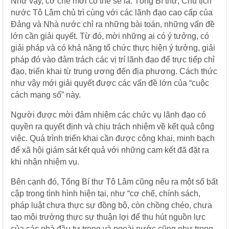
Như vậy, cơ chế mới có thể sẽ là: Tổng Bí thư, Chủ tịch
nước Tô Lâm chủ trì cùng với các lãnh đạo cao cấp của
Đảng và Nhà nước chỉ ra những bài toán, những vấn đề
lớn cần giải quyết. Từ đó, mời những ai có ý tưởng, có
giải pháp và có khả năng tổ chức thực hiện ý tưởng, giải
pháp đó vào đảm trách các vị trí lãnh đạo để trực tiếp chỉ
đạo, triển khai từ trung ương đến địa phương. Cách thức
như vậy mới giải quyết được các vấn đề lớn của “cuộc
cách mạng số” này.
Người được mời đảm nhiệm các chức vụ lãnh đạo có
quyền ra quyết định và chịu trách nhiệm về kết quả công
việc. Quá trình triển khai cần được công khai, minh bạch
để xã hội giám sát kết quả với những cam kết đã đặt ra
khi nhận nhiệm vụ.
Bên cạnh đó, Tổng Bí thư Tô Lâm cũng nêu ra một số bất
cập trong tình hình hiện tại, như “cơ chế, chính sách,
pháp luật chưa thực sự đồng bộ, còn chồng chéo, chưa
tạo môi trường thực sự thuận lợi để thu hút nguồn lực
của các nhà đầu tư trong và ngoài nước cũng như trong