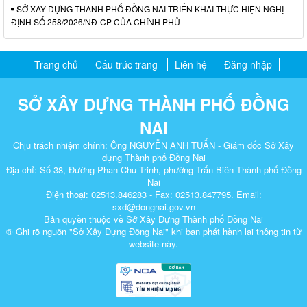
SỞ XÂY DỰNG THÀNH PHỐ ĐỒNG NAI TRIỂN KHAI THỰC HIỆN NGHỊ
ĐỊNH SỐ 258/2026/NĐ-CP CỦA CHÍNH PHỦ
Trang chủ
Cấu trúc trang
Liên hệ
Đăng nhập
SỞ XÂY DỰNG THÀNH PHỐ ĐỒNG
NAI
Chịu trách nhiệm chính: Ông NGUYỄN ANH TUẤN - Giám đốc Sở Xây
dựng Thành phố Đồng Nai
Địa chỉ: Số 38, Đường Phan Chu Trinh, phường Trấn Biên Thành phố Đồng
Nai
Điện thoại: 02513.846283 - Fax: 02513.847795. Email:
sxd@dongnai.gov.vn
Bản quyền thuộc về Sở Xây Dựng Thành phố Đồng Nai
® Ghi rõ nguồn "Sở Xây Dựng Đồng Nai" khi bạn phát hành lại thông tin từ
website này.​