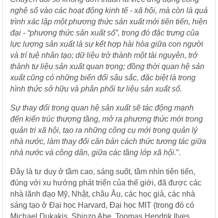
nghệ số vào các hoạt động kinh tế - xã hội, mà còn là quá
trình xác lập một phương thức sản xuất mới tiên tiến, hiện
đại - “phương thức sản xuất số”, trong đó đặc trưng của
lực lượng sản xuất là sự kết hợp hài hòa giữa con người
và trí tuệ nhân tạo; dữ liệu trở thành một tài nguyên, trở
thành tư liệu sản xuất quan trọng; đồng thời quan hệ sản
xuất cũng có những biến đổi sâu sắc, đặc biệt là trong
hình thức sở hữu và phân phối tư liệu sản xuất số.
Sự thay đổi trong quan hệ sản xuất sẽ tác động mạnh
đến kiến trúc thượng tầng, mở ra phương thức mới trong
quản trị xã hội, tạo ra những công cụ mới trong quản lý
nhà nước, làm thay đổi căn bản cách thức tương tác giữa
nhà nước và công dân, giữa các tầng lớp xã hội.
”.
Đây là tư duy ở tầm cao, sáng suốt, tầm nhìn tiên tiến,
đúng với xu hướng phát triển của thế giới, đã được các
nhà lãnh đạo Mỹ, Nhật, châu Âu, các học giả, các nhà
sáng tạo ở Đại học Harvard, Đại học MIT (trong đó có
Michael Dukakis, Shinzo Abe, Toomas Hendrik Ilves,