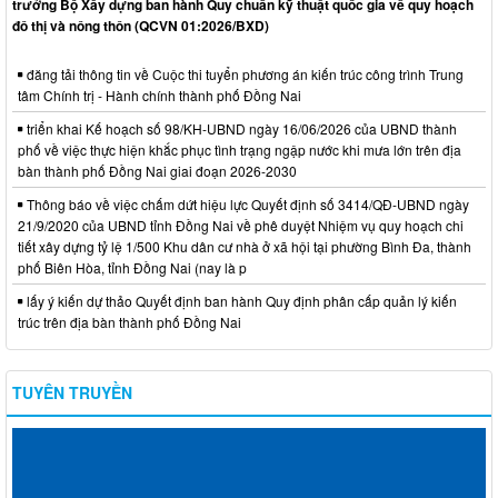
trưởng Bộ Xây dựng ban hành Quy chuẩn kỹ thuật quốc gia về quy hoạch
đô thị và nông thôn (QCVN 01:2026/BXD)
đăng tải thông tin về Cuộc thi tuyển phương án kiến trúc công trình Trung
tâm Chính trị - Hành chính thành phố Đồng Nai
triển khai Kế hoạch số 98/KH-UBND ngày 16/06/2026 của UBND thành
phố về việc thực hiện khắc phục tình trạng ngập nước khi mưa lớn trên địa
bàn thành phố Đồng Nai giai đoạn 2026-2030
Thông báo về việc chấm dứt hiệu lực Quyết định số 3414/QĐ-UBND ngày
21/9/2020 của UBND tỉnh Đồng Nai về phê duyệt Nhiệm vụ quy hoạch chi
tiết xây dựng tỷ lệ 1/500 Khu dân cư nhà ở xã hội tại phường Bình Đa, thành
phố Biên Hòa, tỉnh Đồng Nai (nay là p
lấy ý kiến dự thảo Quyết định ban hành Quy định phân cấp quản lý kiến
trúc trên địa bàn thành phố Đồng Nai
TUYÊN TRUYỀN