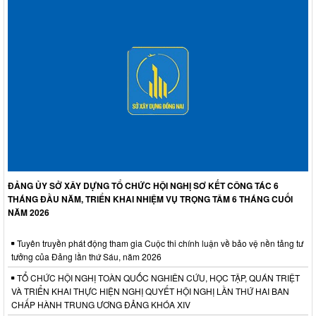
ĐẢNG ỦY SỞ XÂY DỰNG TỔ CHỨC HỘI NGHỊ SƠ KẾT CÔNG TÁC 6
THÁNG ĐẦU NĂM, TRIỂN KHAI NHIỆM VỤ TRỌNG TÂM 6 THÁNG CUỐI
NĂM 2026
Tuyên truyền phát động tham gia Cuộc thi chính luận về bảo vệ nền tảng tư
tưởng của Đảng lần thứ Sáu, năm 2026
TỔ CHỨC HỘI NGHỊ TOÀN QUỐC NGHIÊN CỨU, HỌC TẬP, QUÁN TRIỆT
VÀ TRIỂN KHAI THỰC HIỆN NGHỊ QUYẾT HỘI NGHỊ LẦN THỨ HAI BAN
CHẤP HÀNH TRUNG ƯƠNG ĐẢNG KHÓA XIV