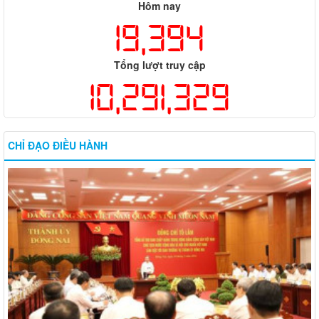
Hôm nay
19,394
Tổng lượt truy cập
10,291,329
CHỈ ĐẠO ĐIỀU HÀNH