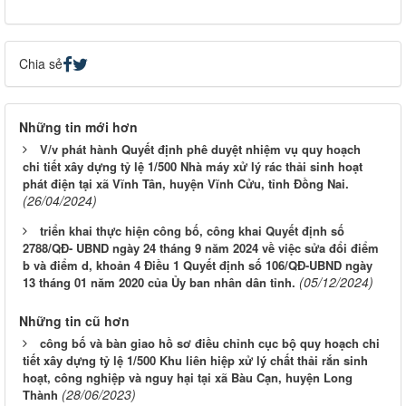
Chia sẻ
Những tin mới hơn
V/v phát hành Quyết định phê duyệt nhiệm vụ quy hoạch
chi tiết xây dựng tỷ lệ 1/500 Nhà máy xử lý rác thải sinh hoạt
phát điện tại xã Vĩnh Tân, huyện Vĩnh Cửu, tỉnh Đồng Nai.
(26/04/2024)
triển khai thực hiện công bố, công khai Quyết định số
2788/QĐ- UBND ngày 24 tháng 9 năm 2024 về việc sửa đổi điểm
b và điểm d, khoản 4 Điều 1 Quyết định số 106/QĐ-UBND ngày
(05/12/2024)
13 tháng 01 năm 2020 của Ủy ban nhân dân tỉnh.
Những tin cũ hơn
công bố và bàn giao hồ sơ điều chỉnh cục bộ quy hoạch chi
tiết xây dựng tỷ lệ 1/500 Khu liên hiệp xử lý chất thải rắn sinh
LỊCH CÔNG TÁC CỦA LÃNH ĐẠO SỞ XÂY DỰNG (Từ ngày
hoạt, công nghiệp và nguy hại tại xã Bàu Cạn, huyện Long
03/8 đến ngày 08/8/2026)
(28/06/2023)
Thành