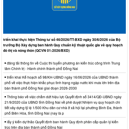
triển khai thực hiện Thông tư số 46/2026/TT-BXD ngày 30/6/2026 của Bộ
trưởng Bộ Xây dựng ban hành Quy chuẩn kỹ thuật quốc gia về quy hoạch
đô thị và nông thôn (QCVN 01:2026/BXD)
đăng tải thông tin về Cuộc thi tuyển phương án kiến trúc công trình Trung
tâm Chính trị - Hành chính thành phố Đồng Nai
triển khai Kế hoạch số 98/KH-UBND ngày 16/06/2026 của UBND thành
phố về việc thực hiện khắc phục tình trạng ngập nước khi mưa lớn trên địa
bàn thành phố Đồng Nai giai đoạn 2026-2030
Thông báo về việc chấm dứt hiệu lực Quyết định số 3414/QĐ-UBND ngày
21/9/2020 của UBND tỉnh Đồng Nai về phê duyệt Nhiệm vụ quy hoạch chi
tiết xây dựng tỷ lệ 1/500 Khu dân cư nhà ở xã hội tại phường Bình Đa, thành
phố Biên Hòa, tỉnh Đồng Nai (nay là p
lấy ý kiến dự thảo Quyết định ban hành Quy định phân cấp quản lý kiến
trúc trên địa bàn thành phố Đồng Nai