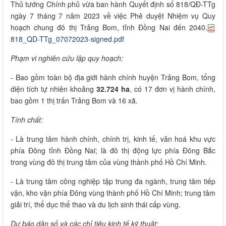
Thủ tướng Chính phủ vừa ban hành Quyết định số 818/QĐ-TTg
ngày 7 tháng 7 năm 2023 về việc Phê duyệt Nhiệm vụ Quy
hoạch chung đô thị Trảng Bom, tỉnh Đồng Nai đến 2040.
818_QD-TTg_07072023-signed.pdf
Phạm vi nghiên cứu lập quy hoạch:
- Bao gồm toàn bộ địa giới hành chính huyện Trảng Bom, tổng
diện tích tự nhiên khoảng
32.724 ha
, có 17 đơn vị hành chính,
bao gồm 1 thị trấn Trảng Bom và 16 xã.
Tính chất:
- Là trung tâm hành chính, chính trị, kinh tế, văn hoá khu vực
phía Đông tỉnh Đồng Nai; là đô thị động lực phía Đông Bắc
trong vùng đô thị trung tâm của vùng thành phố Hồ Chí Minh.
- Là trung tâm công nghiệp tập trung đa ngành, trung tâm tiếp
vận, kho vận phía Đông vùng thành phố Hồ Chí Minh; trung tâm
giải trí, thể dục thể thao và du lịch sinh thái cấp vùng.
Dự báo dân số và các chỉ tiêu kinh tế kỹ thuật: