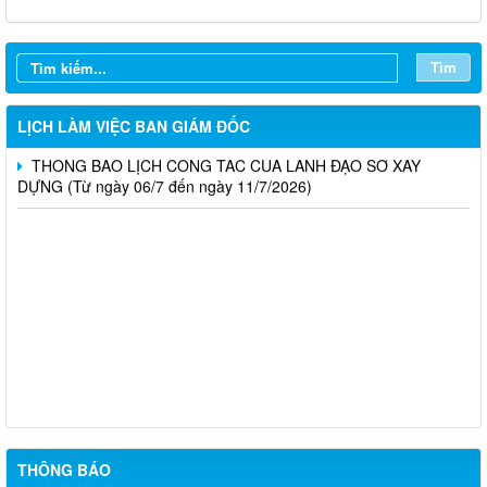
THÔNG BÁO LỊCH CÔNG TÁC CỦA LÃNH ĐẠO SỞ XÂY
DỰNG (Từ ngày 27/7 đến ngày 31/7/2026)
Tìm
THÔNG BÁO LỊCH CÔNG TÁC CỦA LÃNH ĐẠO SỞ XÂY
DỰNG (Từ ngày 20/7 đến ngày 25/7/2026)
LỊCH LÀM VIỆC BAN GIÁM ĐỐC
THÔNG BÁO LỊCH CÔNG TÁC CỦA LÃNH ĐẠO SỞ XÂY
DỰNG (Từ ngày 06/7 đến ngày 11/7/2026)
Thông báo Kết quả đánh giá hồ sơ đủ (hoặc không đủ) điều
kiện cấp chứng chỉ hành nghề hoạt động xây dựng (Đợt 20/2026)
THÔNG BÁO Về việc kết quả đánh giá hồ sơ đề nghị cấp
chứng chỉ hành nghề đủ (hoặc không đủ) điều kiện sát hạch Đợt
17/2026
Thông báo kết quả đánh giá hồ sơ đề nghị cấp chứng chỉ hành
nghề đủ/không đủ điều kiện sát hạch cấp chứng chỉ hành nghề
Đợt 10/2026
THÔNG BÁO