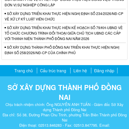
ĐƠN VỊ SỰ NGHIỆP CÔNG LẬP
SỞ XÂY DỰNG TRIỂN KHAI THỰC HIỆN NGHỊ ĐỊNH SỐ 234/2026/NĐ-CP
VỀ XỬ LÝ KỶ LUẬT VIÊN CHỨC
SỞ XÂY DỰNG TRIỂN KHAI THỰC HIỆN KẾ HOẠCH SỐ 79/KH-UBND VỀ
TỔ CHỨC CHƯƠNG TRÌNH ĐỐI THOẠI GIỮA CHỦ TỊCH UBND CÁC CẤP
VỚI THANH NIÊN THÀNH PHỐ ĐỒNG NAI NĂM 2026
SỞ XÂY DỰNG THÀNH PHỐ ĐỒNG NAI TRIỂN KHAI THỰC HIỆN NGHỊ
ĐỊNH SỐ 258/2026/NĐ-CP CỦA CHÍNH PHỦ
Trang chủ
Cấu trúc trang
Liên hệ
Đăng nhập
SỞ XÂY DỰNG THÀNH PHỐ ĐỒNG
NAI
Chịu trách nhiệm chính: Ông NGUYỄN ANH TUẤN - Giám đốc Sở Xây
dựng Thành phố Đồng Nai
Địa chỉ: Số 38, Đường Phan Chu Trinh, phường Trấn Biên Thành phố Đồng
Nai
Điện thoại: 02513.846283 - Fax: 02513.847795. Email: