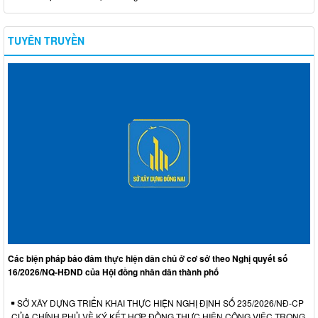
TUYÊN TRUYỀN
Các biện pháp bảo đảm thực hiện dân chủ ở cơ sở theo Nghị quyết số
16/2026/NQ-HĐND của Hội đồng nhân dân thành phố
SỞ XÂY DỰNG TRIỂN KHAI THỰC HIỆN NGHỊ ĐỊNH SỐ 235/2026/NĐ-CP
CỦA CHÍNH PHỦ VỀ KÝ KẾT HỢP ĐỒNG THỰC HIỆN CÔNG VIỆC TRONG