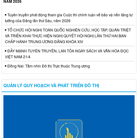
NĂM 2026
Tuyên truyền phát động tham gia Cuộc thi chính luận về bảo vệ nền tảng tư
tưởng của Đảng lần thứ Sáu, năm 2026
TỔ CHỨC HỘI NGHỊ TOÀN QUỐC NGHIÊN CỨU, HỌC TẬP, QUÁN TRIỆT
VÀ TRIỂN KHAI THỰC HIỆN NGHỊ QUYẾT HỘI NGHỊ LẦN THỨ HAI BAN
CHẤP HÀNH TRUNG ƯƠNG ĐẢNG KHÓA XIV
ĐẨY MẠNH TUYÊN TRUYỀN, LAN TỎA NGÀY SÁCH VÀ VĂN HÓA ĐỌC
VIỆT NAM 21/4
Đồng Nai: Tầm nhìn Đô thị Trực thuộc Trung ương
QUẢN LÝ QUY HOẠCH VÀ PHÁT TRIỂN ĐÔ THỊ