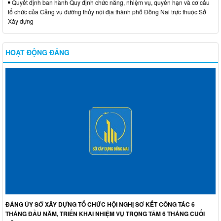
Quyết định ban hành Quy định chức năng, nhiệm vụ, quyền hạn và cơ cấu
tổ chức của Cảng vụ đường thủy nội địa thành phố Đồng Nai trực thuộc Sở
Xây dựng
HOẠT ĐỘNG ĐẢNG
ĐẢNG ỦY SỞ XÂY DỰNG TỔ CHỨC HỘI NGHỊ SƠ KẾT CÔNG TÁC 6
THÁNG ĐẦU NĂM, TRIỂN KHAI NHIỆM VỤ TRỌNG TÂM 6 THÁNG CUỐI