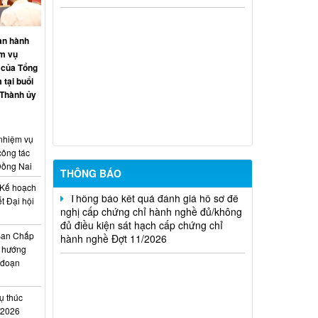
20/2026)
THÔNG BÁO Về việc kết quả đánh giá
an hành
hồ sơ đề nghị cấp chứng chỉ hành nghề
ệm vụ
đủ (hoặc không đủ) điều kiện sát hạch
 của Tổng
Đợt 17/2026
 tại buổi
 Thành ủy
Thông báo kết quả đánh giá hồ sơ đề
nghị cấp chứng chỉ hành nghề đủ/không
đủ điều kiện sát hạch cấp chứng chỉ
 nhiệm vụ
hành nghề Đợt 10/2026
công tác
Đồng Nai
THÔNG BÁO
Thông báo kết quả đánh giá hồ sơ đề
Kế hoạch
nghị cấp chứng chỉ hành nghề đủ/không
t Đại hội
đủ điều kiện sát hạch cấp chứng chỉ
i
hành nghề Đợt 11/2026
Ban Chấp
 hướng
i đoạn
ụ thúc
I/2026