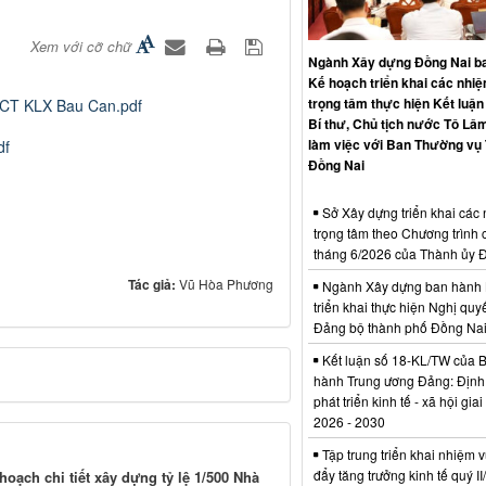
Xem với cỡ chữ
Ngành Xây dựng Đồng Nai b
Kế hoạch triển khai các nhi
trọng tâm thực hiện Kết luận
HCT KLX Bau Can.pdf
Bí thư, Chủ tịch nước Tô Lâm
làm việc với Ban Thường vụ
df
Đồng Nai
Sở Xây dựng triển khai các
trọng tâm theo Chương trình 
tháng 6/2026 của Thành ủy 
Tác giả:
Vũ Hòa Phương
Ngành Xây dựng ban hành 
triển khai thực hiện Nghị quyế
Đảng bộ thành phố Đồng Na
Kết luận số 18-KL/TW của 
hành Trung ương Đảng: Định
phát triển kinh tế - xã hội gia
2026 - 2030
Tập trung triển khai nhiệm v
đẩy tăng trưởng kinh tế quý I
oạch chi tiết xây dựng tỷ lệ 1/500 Nhà