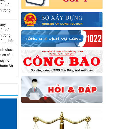
hân dân
h trong
 quy
hân dân
h trong
 nông thôn
ịnh chức
à cơ cấu
hủy nội
thuộc Sở