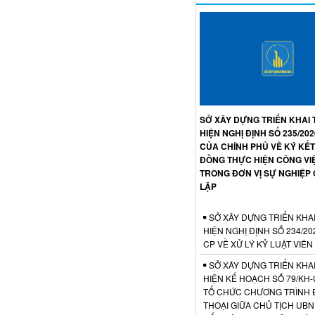
SỞ XÂY DỰNG TRIỂN KHAI
HIỆN NGHỊ ĐỊNH SỐ 235/20
CỦA CHÍNH PHỦ VỀ KÝ KẾ
ĐỒNG THỰC HIỆN CÔNG VI
TRONG ĐƠN VỊ SỰ NGHIỆP
LẬP
SỞ XÂY DỰNG TRIỂN KHA
HIỆN NGHỊ ĐỊNH SỐ 234/20
CP VỀ XỬ LÝ KỶ LUẬT VIÊ
SỞ XÂY DỰNG TRIỂN KHA
HIỆN KẾ HOẠCH SỐ 79/KH
TỔ CHỨC CHƯƠNG TRÌNH 
THOẠI GIỮA CHỦ TỊCH UB