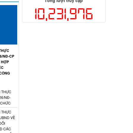
Tổng lượt truy cập
10,231,976
 THỰC
26/NĐ-CP
T HỢP
ỆC
 CÔNG
I THỰC
26/NĐ-
N CHỨC
I THỰC
-UBND VỀ
ĐỐI
ND CÁC