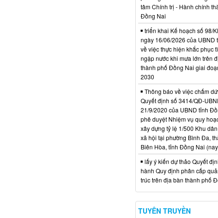
tâm Chính trị - Hành chính t
Đồng Nai
triển khai Kế hoạch số 98
ngày 16/06/2026 của UBND 
về việc thực hiện khắc phục t
ngập nước khi mưa lớn trên đ
thành phố Đồng Nai giai đoạ
2030
Thông báo về việc chấm dứt
Quyết định số 3414/QĐ-UBN
21/9/2020 của UBND tỉnh Đồ
phê duyệt Nhiệm vụ quy hoạch
xây dựng tỷ lệ 1/500 Khu dân
xã hội tại phường Bình Đa, t
Biên Hòa, tỉnh Đồng Nai (nay
lấy ý kiến dự thảo Quyết đị
hành Quy định phân cấp quản
trúc trên địa bàn thành phố 
TUYÊN TRUYỀN