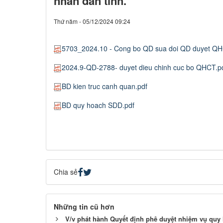
nhân dân tỉnh.
Thứ năm - 05/12/2024 09:24
5703_2024.10 - Cong bo QD sua doi QD duyet Q
2024.9-QD-2788- duyet dieu chinh cuc bo QHCT.p
BD kien truc canh quan.pdf
BD quy hoach SDD.pdf
Chia sẻ
Những tin cũ hơn
V/v phát hành Quyết định phê duyệt nhiệm vụ quy h