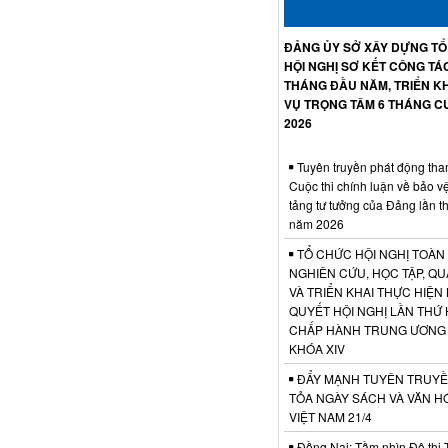
ĐẢNG ỦY SỞ XÂY DỰNG T
HỘI NGHỊ SƠ KẾT CÔNG TÁ
THÁNG ĐẦU NĂM, TRIỂN KH
VỤ TRỌNG TÂM 6 THÁNG C
2026
Tuyên truyền phát động tha
Cuộc thi chính luận về bảo v
tảng tư tưởng của Đảng lần t
năm 2026
TỔ CHỨC HỘI NGHỊ TOÀN
NGHIÊN CỨU, HỌC TẬP, QU
VÀ TRIỂN KHAI THỰC HIỆN
QUYẾT HỘI NGHỊ LẦN THỨ 
CHẤP HÀNH TRUNG ƯƠNG
KHÓA XIV
ĐẨY MẠNH TUYÊN TRUYỀ
TỎA NGÀY SÁCH VÀ VĂN H
VIỆT NAM 21/4
Đồng Nai: Tầm nhìn Đô thị 