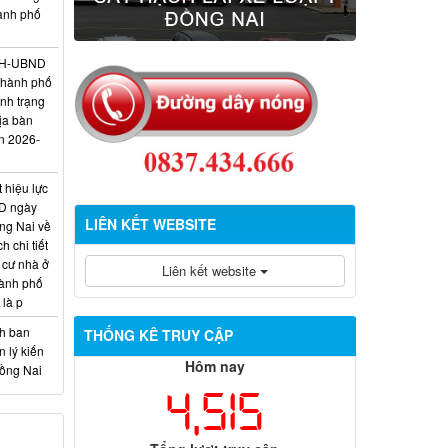
hành phố
/KH-UBND
thành phố
ình trạng
ịa bàn
n 2026-
 hiệu lực
D ngày
LIÊN KẾT WEBSITE
ng Nai về
 chi tiết
 cư nhà ở
Liên kết website
hành phố
 là p
nh ban
THỐNG KÊ TRUY CẬP
 lý kiến
Hôm nay
Đồng Nai
4,515