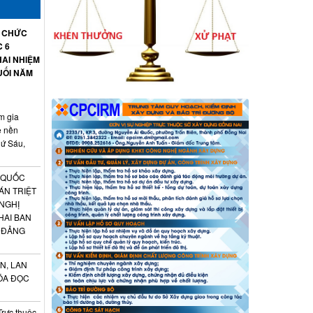
Ổ CHỨC
C 6
AI NHIỆM
UỐI NĂM
m gia
ệ nền
hứ Sáu,
 QUỐC
ÁN TRIỆT
 NGHỊ
HAI BAN
 ĐẢNG
N, LAN
ÓA ĐỌC
Trực thuộc