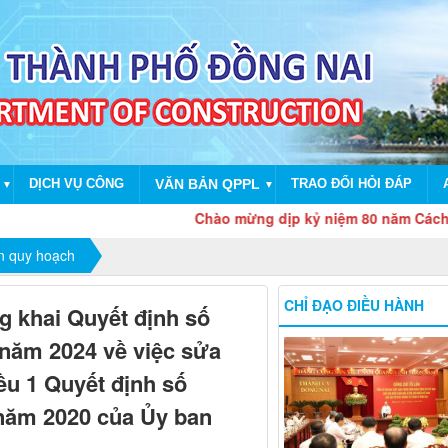
DỊCH VỤ CÔNG
VĂN BẢN QPPL
TRAO ĐỔI HỎI ĐÁP
▼
▼
Chào mừng dịp kỷ niệm 80 năm Cách mạng t
in quy hoạch
CHỈ ĐẠO ĐIỀU HÀNH
ng khai Quyết định số
năm 2024 về việc sửa
ều 1 Quyết định số
năm 2020 của Ủy ban