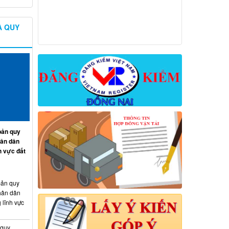
À QUY
ản quy
hân dân
h vực đất
ản quy
hân dân
 lĩnh vực
 quy