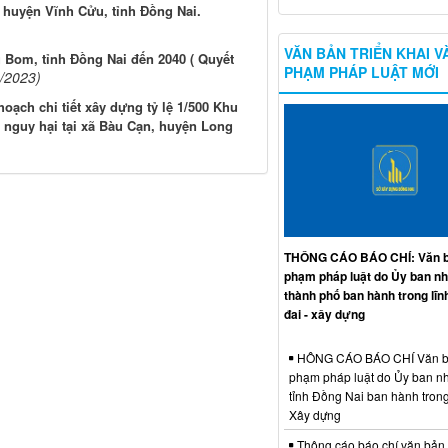
n, huyện Vĩnh Cửu, tỉnh Đồng Nai.
VĂN BẢN TRIỂN KHAI V
 Bom, tỉnh Đồng Nai đến 2040 ( Quyết
PHẠM PHÁP LUẬT MỚI
/2023)
oạch chi tiết xây dựng tỷ lệ 1/500 Khu
và nguy hại tại xã Bàu Cạn, huyện Long
THÔNG CÁO BÁO CHÍ: Văn b
phạm pháp luật do Ủy ban n
thành phố ban hành trong lĩn
đai - xây dựng
HÔNG CÁO BÁO CHÍ Văn b
phạm pháp luật do Ủy ban n
tỉnh Đồng Nai ban hành trong
Xây dựng
Thông cáo báo chí văn bản