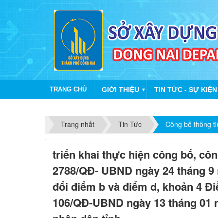
TRANG CHỦ
GIỚI THIỆU
TIN TỨC - SỰ KIỆN
▼
Trang nhất
Tin Tức
Công bố thông t
triển khai thực hiện công bố, cô
2788/QĐ- UBND ngày 24 tháng 9 
đổi điểm b và điểm d, khoản 4 Đi
106/QĐ-UBND ngày 13 tháng 01 