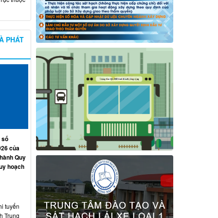
À PHÁT
 số
026 của
 hành Quy
quy hoạch
hi tuyển
nh Trung