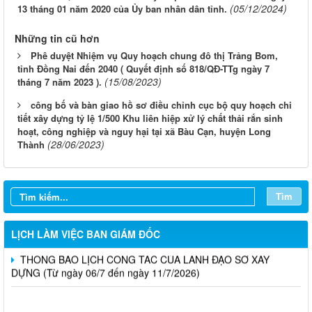
(05/12/2024)
13 tháng 01 năm 2020 của Ủy ban nhân dân tỉnh.
Những tin cũ hơn
Phê duyệt Nhiệm vụ Quy hoạch chung đô thị Trảng Bom,
tỉnh Đồng Nai đến 2040 ( Quyết định số 818/QĐ-TTg ngày 7
(15/08/2023)
tháng 7 năm 2023 ).
công bố và bàn giao hồ sơ điều chỉnh cục bộ quy hoạch chi
tiết xây dựng tỷ lệ 1/500 Khu liên hiệp xử lý chất thải rắn sinh
LỊCH CÔNG TÁC CỦA LÃNH ĐẠO SỞ XÂY DỰNG (Từ ngày
hoạt, công nghiệp và nguy hại tại xã Bàu Cạn, huyện Long
03/8 đến ngày 08/8/2026)
(28/06/2023)
Thành
THÔNG BÁO LỊCH CÔNG TÁC CỦA LÃNH ĐẠO SỞ XÂY
DỰNG (Từ ngày 27/7 đến ngày 31/7/2026)
Tìm
THÔNG BÁO LỊCH CÔNG TÁC CỦA LÃNH ĐẠO SỞ XÂY
DỰNG (Từ ngày 20/7 đến ngày 25/7/2026)
LỊCH LÀM VIỆC BAN GIÁM ĐỐC
THÔNG BÁO LỊCH CÔNG TÁC CỦA LÃNH ĐẠO SỞ XÂY
DỰNG (Từ ngày 06/7 đến ngày 11/7/2026)