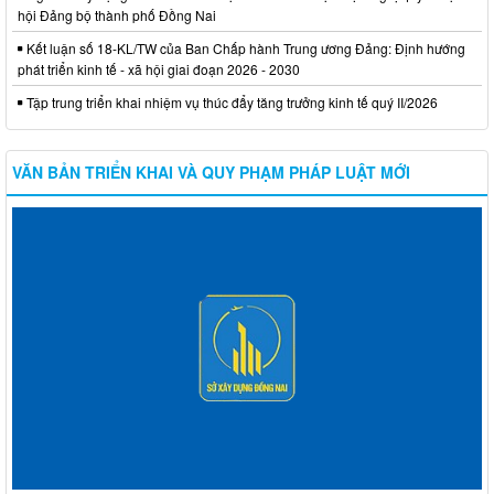
hội Đảng bộ thành phố Đồng Nai
Kết luận số 18-KL/TW của Ban Chấp hành Trung ương Đảng: Định hướng
phát triển kinh tế - xã hội giai đoạn 2026 - 2030
Tập trung triển khai nhiệm vụ thúc đẩy tăng trưởng kinh tế quý II/2026
VĂN BẢN TRIỂN KHAI VÀ QUY PHẠM PHÁP LUẬT MỚI