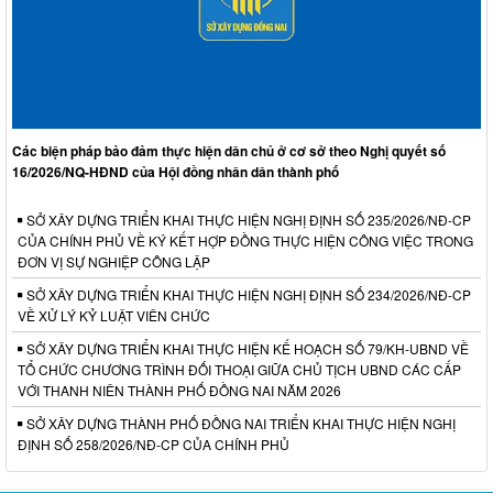
Các biện pháp bảo đảm thực hiện dân chủ ở cơ sở theo Nghị quyết số
16/2026/NQ-HĐND của Hội đồng nhân dân thành phố
SỞ XÂY DỰNG TRIỂN KHAI THỰC HIỆN NGHỊ ĐỊNH SỐ 235/2026/NĐ-CP
CỦA CHÍNH PHỦ VỀ KÝ KẾT HỢP ĐỒNG THỰC HIỆN CÔNG VIỆC TRONG
ĐƠN VỊ SỰ NGHIỆP CÔNG LẬP
SỞ XÂY DỰNG TRIỂN KHAI THỰC HIỆN NGHỊ ĐỊNH SỐ 234/2026/NĐ-CP
VỀ XỬ LÝ KỶ LUẬT VIÊN CHỨC
SỞ XÂY DỰNG TRIỂN KHAI THỰC HIỆN KẾ HOẠCH SỐ 79/KH-UBND VỀ
TỔ CHỨC CHƯƠNG TRÌNH ĐỐI THOẠI GIỮA CHỦ TỊCH UBND CÁC CẤP
VỚI THANH NIÊN THÀNH PHỐ ĐỒNG NAI NĂM 2026
SỞ XÂY DỰNG THÀNH PHỐ ĐỒNG NAI TRIỂN KHAI THỰC HIỆN NGHỊ
ĐỊNH SỐ 258/2026/NĐ-CP CỦA CHÍNH PHỦ