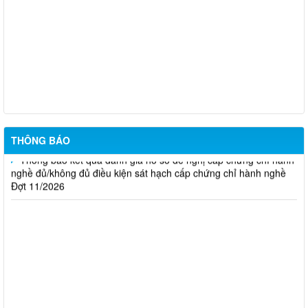
Thông báo Kết quả đánh giá hồ sơ đủ (hoặc không đủ) điều
kiện cấp chứng chỉ hành nghề hoạt động xây dựng (Đợt 20/2026)
THÔNG BÁO Về việc kết quả đánh giá hồ sơ đề nghị cấp
chứng chỉ hành nghề đủ (hoặc không đủ) điều kiện sát hạch Đợt
17/2026
Thông báo kết quả đánh giá hồ sơ đề nghị cấp chứng chỉ hành
nghề đủ/không đủ điều kiện sát hạch cấp chứng chỉ hành nghề
Đợt 10/2026
THÔNG BÁO
Thông báo kết quả đánh giá hồ sơ đề nghị cấp chứng chỉ hành
nghề đủ/không đủ điều kiện sát hạch cấp chứng chỉ hành nghề
Đợt 11/2026