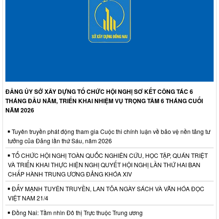
ĐẢNG ỦY SỞ XÂY DỰNG TỔ CHỨC HỘI NGHỊ SƠ KẾT CÔNG TÁC 6
THÁNG ĐẦU NĂM, TRIỂN KHAI NHIỆM VỤ TRỌNG TÂM 6 THÁNG CUỐI
NĂM 2026
Tuyên truyền phát động tham gia Cuộc thi chính luận về bảo vệ nền tảng tư
tưởng của Đảng lần thứ Sáu, năm 2026
TỔ CHỨC HỘI NGHỊ TOÀN QUỐC NGHIÊN CỨU, HỌC TẬP, QUÁN TRIỆT
VÀ TRIỂN KHAI THỰC HIỆN NGHỊ QUYẾT HỘI NGHỊ LẦN THỨ HAI BAN
CHẤP HÀNH TRUNG ƯƠNG ĐẢNG KHÓA XIV
ĐẨY MẠNH TUYÊN TRUYỀN, LAN TỎA NGÀY SÁCH VÀ VĂN HÓA ĐỌC
VIỆT NAM 21/4
Đồng Nai: Tầm nhìn Đô thị Trực thuộc Trung ương