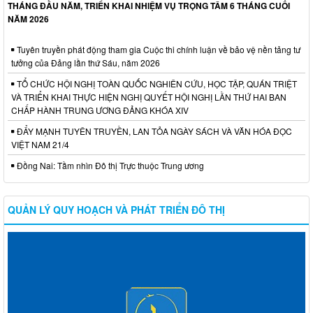
THÁNG ĐẦU NĂM, TRIỂN KHAI NHIỆM VỤ TRỌNG TÂM 6 THÁNG CUỐI
NĂM 2026
Tuyên truyền phát động tham gia Cuộc thi chính luận về bảo vệ nền tảng tư
tưởng của Đảng lần thứ Sáu, năm 2026
TỔ CHỨC HỘI NGHỊ TOÀN QUỐC NGHIÊN CỨU, HỌC TẬP, QUÁN TRIỆT
VÀ TRIỂN KHAI THỰC HIỆN NGHỊ QUYẾT HỘI NGHỊ LẦN THỨ HAI BAN
CHẤP HÀNH TRUNG ƯƠNG ĐẢNG KHÓA XIV
ĐẨY MẠNH TUYÊN TRUYỀN, LAN TỎA NGÀY SÁCH VÀ VĂN HÓA ĐỌC
VIỆT NAM 21/4
Đồng Nai: Tầm nhìn Đô thị Trực thuộc Trung ương
QUẢN LÝ QUY HOẠCH VÀ PHÁT TRIỂN ĐÔ THỊ