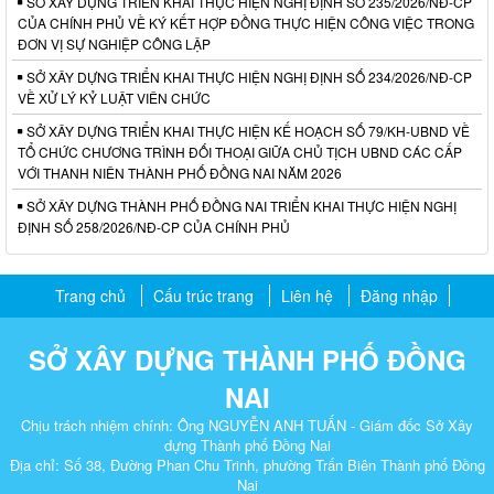
SỞ XÂY DỰNG TRIỂN KHAI THỰC HIỆN NGHỊ ĐỊNH SỐ 235/2026/NĐ-CP
CỦA CHÍNH PHỦ VỀ KÝ KẾT HỢP ĐỒNG THỰC HIỆN CÔNG VIỆC TRONG
ĐƠN VỊ SỰ NGHIỆP CÔNG LẬP
SỞ XÂY DỰNG TRIỂN KHAI THỰC HIỆN NGHỊ ĐỊNH SỐ 234/2026/NĐ-CP
VỀ XỬ LÝ KỶ LUẬT VIÊN CHỨC
SỞ XÂY DỰNG TRIỂN KHAI THỰC HIỆN KẾ HOẠCH SỐ 79/KH-UBND VỀ
TỔ CHỨC CHƯƠNG TRÌNH ĐỐI THOẠI GIỮA CHỦ TỊCH UBND CÁC CẤP
VỚI THANH NIÊN THÀNH PHỐ ĐỒNG NAI NĂM 2026
SỞ XÂY DỰNG THÀNH PHỐ ĐỒNG NAI TRIỂN KHAI THỰC HIỆN NGHỊ
ĐỊNH SỐ 258/2026/NĐ-CP CỦA CHÍNH PHỦ
Trang chủ
Cấu trúc trang
Liên hệ
Đăng nhập
SỞ XÂY DỰNG THÀNH PHỐ ĐỒNG
NAI
Chịu trách nhiệm chính: Ông NGUYỄN ANH TUẤN - Giám đốc Sở Xây
dựng Thành phố Đồng Nai
Địa chỉ: Số 38, Đường Phan Chu Trinh, phường Trấn Biên Thành phố Đồng
Nai