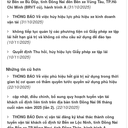
từ Bến xe Bù Đốp, tỉnh Đồng Nai đến Bến xe Vũng Tàu, TP.Hồ
(31/10/2025)
Chí Minh (BRVT cũ), hành trình A
THÔNG BÁO Về việc hủy hiệu lực phù hiệu xe kinh doanh
(31/10/2025)
vận tải
không tiếp tục quản lý các phương tiện có Giấy phép xe tập
lái hết hạn giá trị và không có nhu cầu sử dụng để đào tạo
(10/11/2025)
Quyết định Thu hồi, hủy hiệu lực Giấy phép xe tập lái
(10/11/2025)
Những tin cũ hơn
THÔNG BÁO Về việc phù hiệu hết giá trị sử dụng trong thời
gian bị cơ quan có thẩm quyền tước quyền sử dụng phù hiệu
(22/10/2025)
cập nhật, điều chỉnh, bổ sung quy hoạch tuyến vận tải
khách cố định liên tỉnh trên địa bàn tỉnh Đồng Nai 06 tháng
(22/10/2025)
cuối năm năm 2025 (lần 2).
THÔNG BÁO Đơn vị vận tải đăng ký khai thác thành công
tuyến vận tải khách cố định từ Bến xe Lộc Ninh, tỉnh Đồng Nai
đến Bến xe TP.Hồng Ngự, tỉnh Đồng Tháp, hành trình A