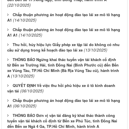
(22/10/2025)
Chấp thuận phương án hoạt động đào tạo lái xe mô tô hạng
(14/10/2025)
A1
Chấp thuận phương án hoạt động đào tạo lái xe mô tô hạng
(14/10/2025)
A1 A1
Thu hồi, hủy hiệu lực Giấy phép xe tập lái do không có nhu
(13/10/2025)
cầu sử dụng trong kế hoạch đào tạo lái xe
THÔNG BÁO Ngừng khai thác tuyến vận tải khách cố định
từ Bến xe Trường Hải, tỉnh Đồng Nai (Bình Phước cũ) đến Bến
xe Vũng Tàu, TP.Hồ Chí Minh (Bà Rịa Vũng Tàu cũ), hành trình
(13/10/2025)
A
QUYẾT ĐỊNH Về việc thu hồi phù hiệu xe ô tô kinh doanh
(06/10/2025)
vận tải
Chấp thuận phương án hoạt động đào tạo lái xe mô tô hạng
(06/10/2025)
A1
THÔNG BÁO Đơn vị vận tải đăng ký khai thác thành công
tuyến vận tải khách cố định từ Bến xe Phú Túc, tỉnh Đồng Nai
đến Bến xe Ngã 4 Ga, TP.Hồ Chí Minh, hành trình A
LỊCH CÔNG TÁC CỦA LÃNH ĐẠO SỞ XÂY DỰNG (Từ ngày