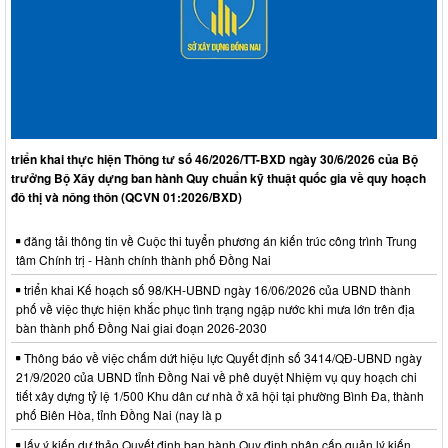
triển khai thực hiện Thông tư số 46/2026/TT-BXD ngày 30/6/2026 của Bộ
trưởng Bộ Xây dựng ban hành Quy chuẩn kỹ thuật quốc gia về quy hoạch
đô thị và nông thôn (QCVN 01:2026/BXD)
đăng tải thông tin về Cuộc thi tuyển phương án kiến trúc công trình Trung
tâm Chính trị - Hành chính thành phố Đồng Nai
triển khai Kế hoạch số 98/KH-UBND ngày 16/06/2026 của UBND thành
phố về việc thực hiện khắc phục tình trạng ngập nước khi mưa lớn trên địa
bàn thành phố Đồng Nai giai đoạn 2026-2030
Thông báo về việc chấm dứt hiệu lực Quyết định số 3414/QĐ-UBND ngày
21/9/2020 của UBND tỉnh Đồng Nai về phê duyệt Nhiệm vụ quy hoạch chi
tiết xây dựng tỷ lệ 1/500 Khu dân cư nhà ở xã hội tại phường Bình Đa, thành
phố Biên Hòa, tỉnh Đồng Nai (nay là p
lấy ý kiến dự thảo Quyết định ban hành Quy định phân cấp quản lý kiến