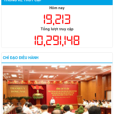
Hôm nay
19,213
Tổng lượt truy cập
10,291,148
CHỈ ĐẠO ĐIỀU HÀNH