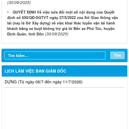
(30/09/2025)
QUYẾT ĐỊNH Về việc sửa đổi một số nội dung của Quyết
định số 650/QĐ-SGTVT ngày 27/5/2022 của Sở Giao thông vận
LỊCH CÔNG TÁC CỦA LÃNH ĐẠO SỞ XÂY DỰNG (Từ ngày
tải (nay là Sở Xây dựng) về việc khai thác tuyến vận tải hành
03/8 đến ngày 08/8/2026)
khách bằng xe buýt không trợ giá từ Bến xe Phú Túc, huyện
(30/09/2025)
Định Quán, tỉnh Đồn
THÔNG BÁO LỊCH CÔNG TÁC CỦA LÃNH ĐẠO SỞ XÂY
DỰNG (Từ ngày 27/7 đến ngày 31/7/2026)
Tìm
THÔNG BÁO LỊCH CÔNG TÁC CỦA LÃNH ĐẠO SỞ XÂY
DỰNG (Từ ngày 20/7 đến ngày 25/7/2026)
LỊCH LÀM VIỆC BAN GIÁM ĐỐC
THÔNG BÁO LỊCH CÔNG TÁC CỦA LÃNH ĐẠO SỞ XÂY
DỰNG (Từ ngày 06/7 đến ngày 11/7/2026)
Thông báo Kết quả đánh giá hồ sơ đủ (hoặc không đủ) điều
kiện cấp chứng chỉ hành nghề hoạt động xây dựng (Đợt 20/2026)
THÔNG BÁO Về việc kết quả đánh giá hồ sơ đề nghị cấp
chứng chỉ hành nghề đủ (hoặc không đủ) điều kiện sát hạch Đợt
17/2026