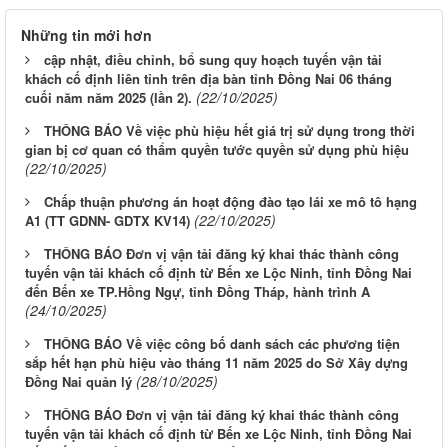
Những tin mới hơn
cập nhật, điều chỉnh, bổ sung quy hoạch tuyến vận tải
khách cố định liên tỉnh trên địa bàn tỉnh Đồng Nai 06 tháng
(22/10/2025)
cuối năm năm 2025 (lần 2).
THÔNG BÁO Về việc phù hiệu hết giá trị sử dụng trong thời
gian bị cơ quan có thẩm quyền tước quyền sử dụng phù hiệu
(22/10/2025)
Chấp thuận phương án hoạt động đào tạo lái xe mô tô hạng
(22/10/2025)
A1 (TT GDNN- GDTX KV14)
THÔNG BÁO Đơn vị vận tải đăng ký khai thác thành công
tuyến vận tải khách cố định từ Bến xe Lộc Ninh, tỉnh Đồng Nai
đến Bến xe TP.Hồng Ngự, tỉnh Đồng Tháp, hành trình A
(24/10/2025)
THÔNG BÁO Về việc công bố danh sách các phương tiện
sắp hết hạn phù hiệu vào tháng 11 năm 2025 do Sở Xây dựng
(28/10/2025)
Đồng Nai quản lý
THÔNG BÁO Đơn vị vận tải đăng ký khai thác thành công
tuyến vận tải khách cố định từ Bến xe Lộc Ninh, tỉnh Đồng Nai