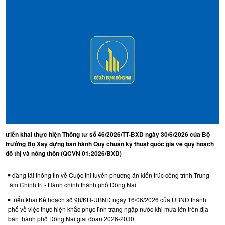
triển khai thực hiện Thông tư số 46/2026/TT-BXD ngày 30/6/2026 của Bộ
trưởng Bộ Xây dựng ban hành Quy chuẩn kỹ thuật quốc gia về quy hoạch
đô thị và nông thôn (QCVN 01:2026/BXD)
đăng tải thông tin về Cuộc thi tuyển phương án kiến trúc công trình Trung
tâm Chính trị - Hành chính thành phố Đồng Nai
triển khai Kế hoạch số 98/KH-UBND ngày 16/06/2026 của UBND thành
phố về việc thực hiện khắc phục tình trạng ngập nước khi mưa lớn trên địa
bàn thành phố Đồng Nai giai đoạn 2026-2030