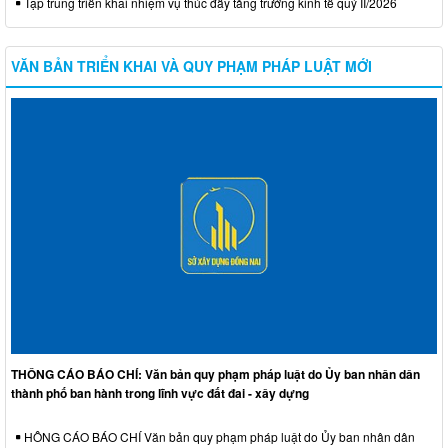
Tập trung triển khai nhiệm vụ thúc đẩy tăng trưởng kinh tế quý II/2026
VĂN BẢN TRIỂN KHAI VÀ QUY PHẠM PHÁP LUẬT MỚI
THÔNG CÁO BÁO CHÍ: Văn bản quy phạm pháp luật do Ủy ban nhân dân
thành phố ban hành trong lĩnh vực đất đai - xây dựng
HÔNG CÁO BÁO CHÍ Văn bản quy phạm pháp luật do Ủy ban nhân dân