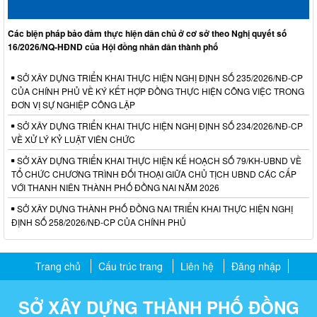
Các biện pháp bảo đảm thực hiện dân chủ ở cơ sở theo Nghị quyết số
16/2026/NQ-HĐND của Hội đồng nhân dân thành phố
SỞ XÂY DỰNG TRIỂN KHAI THỰC HIỆN NGHỊ ĐỊNH SỐ 235/2026/NĐ-CP
CỦA CHÍNH PHỦ VỀ KÝ KẾT HỢP ĐỒNG THỰC HIỆN CÔNG VIỆC TRONG
ĐƠN VỊ SỰ NGHIỆP CÔNG LẬP
SỞ XÂY DỰNG TRIỂN KHAI THỰC HIỆN NGHỊ ĐỊNH SỐ 234/2026/NĐ-CP
VỀ XỬ LÝ KỶ LUẬT VIÊN CHỨC
SỞ XÂY DỰNG TRIỂN KHAI THỰC HIỆN KẾ HOẠCH SỐ 79/KH-UBND VỀ
TỔ CHỨC CHƯƠNG TRÌNH ĐỐI THOẠI GIỮA CHỦ TỊCH UBND CÁC CẤP
VỚI THANH NIÊN THÀNH PHỐ ĐỒNG NAI NĂM 2026
SỞ XÂY DỰNG THÀNH PHỐ ĐỒNG NAI TRIỂN KHAI THỰC HIỆN NGHỊ
ĐỊNH SỐ 258/2026/NĐ-CP CỦA CHÍNH PHỦ
Trang chủ
Cấu trúc trang
Liên hệ
Đăng nhập
SỞ XÂY DỰNG THÀNH PHỐ ĐỒNG