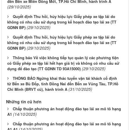
đến Bến xe Miền Đông Mới, TP.Hồ Chí Minh, hành trình A
(29/10/2025)
Quyết định Thu hồi, hủy hiệu lực Giấy phép xe tập lái do
không có nhu cầu sử dụng trong kế hoạch đào tạo lái xe (TT
(29/10/2025)
GDNN BP)
Quyết định Thu hồi, hủy hiệu lực Giấy phép xe tập lái do
không có nhu cầu sử dụng trong kế hoạch đào tạo lái xe (TT
(29/10/2025)
GDNN BP)
Thông báo Về việc không tiếp tục quản lý các phương tiện
có Giấy phép xe tập lái hết hạn giá trị và không có nhu cầu sử
(29/10/2025)
dụng để đào tạo (TT GDNN TD 93A15000)
THÔNG BÁO Ngừng khai thác tuyến vận tải khách cố định
từ Bến xe Bù Đốp, tỉnh Đồng Nai đến Bến xe Vũng Tàu, TP.Hồ
(31/10/2025)
Chí Minh (BRVT cũ), hành trình A
Những tin cũ hơn
Chấp thuận phương án hoạt động đào tạo lái xe mô tô hạng
(14/10/2025)
A1
Chấp thuận phương án hoạt động đào tạo lái xe mô tô hạng
(14/10/2025)
A1 A1