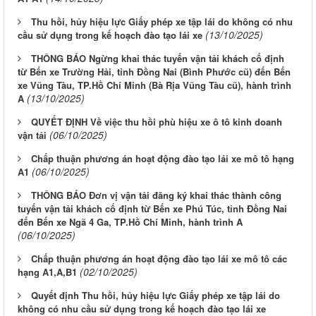
Thu hồi, hủy hiệu lực Giấy phép xe tập lái do không có nhu
(13/10/2025)
cầu sử dụng trong kế hoạch đào tạo lái xe
THÔNG BÁO Ngừng khai thác tuyến vận tải khách cố định
từ Bến xe Trường Hải, tỉnh Đồng Nai (Bình Phước cũ) đến Bến
xe Vũng Tàu, TP.Hồ Chí Minh (Bà Rịa Vũng Tàu cũ), hành trình
(13/10/2025)
A
QUYẾT ĐỊNH Về việc thu hồi phù hiệu xe ô tô kinh doanh
(06/10/2025)
vận tải
Chấp thuận phương án hoạt động đào tạo lái xe mô tô hạng
(06/10/2025)
A1
THÔNG BÁO Đơn vị vận tải đăng ký khai thác thành công
tuyến vận tải khách cố định từ Bến xe Phú Túc, tỉnh Đồng Nai
đến Bến xe Ngã 4 Ga, TP.Hồ Chí Minh, hành trình A
(06/10/2025)
Chấp thuận phương án hoạt động đào tạo lái xe mô tô các
(02/10/2025)
hạng A1,A,B1
Quyết định Thu hồi, hủy hiệu lực Giấy phép xe tập lái do
không có nhu cầu sử dụng trong kế hoạch đào tạo lái xe