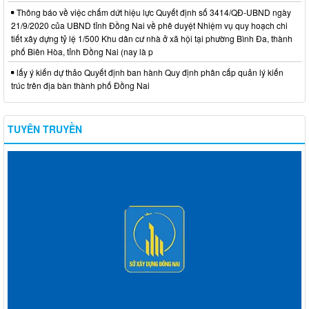
Thông báo về việc chấm dứt hiệu lực Quyết định số 3414/QĐ-UBND ngày
21/9/2020 của UBND tỉnh Đồng Nai về phê duyệt Nhiệm vụ quy hoạch chi
tiết xây dựng tỷ lệ 1/500 Khu dân cư nhà ở xã hội tại phường Bình Đa, thành
phố Biên Hòa, tỉnh Đồng Nai (nay là p
lấy ý kiến dự thảo Quyết định ban hành Quy định phân cấp quản lý kiến
trúc trên địa bàn thành phố Đồng Nai
TUYÊN TRUYỀN