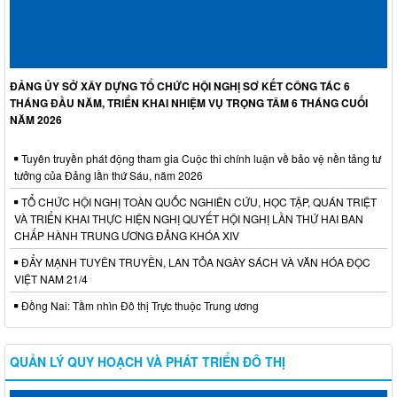
ĐẢNG ỦY SỞ XÂY DỰNG TỔ CHỨC HỘI NGHỊ SƠ KẾT CÔNG TÁC 6
THÁNG ĐẦU NĂM, TRIỂN KHAI NHIỆM VỤ TRỌNG TÂM 6 THÁNG CUỐI
NĂM 2026
Tuyên truyền phát động tham gia Cuộc thi chính luận về bảo vệ nền tảng tư
tưởng của Đảng lần thứ Sáu, năm 2026
TỔ CHỨC HỘI NGHỊ TOÀN QUỐC NGHIÊN CỨU, HỌC TẬP, QUÁN TRIỆT
VÀ TRIỂN KHAI THỰC HIỆN NGHỊ QUYẾT HỘI NGHỊ LẦN THỨ HAI BAN
CHẤP HÀNH TRUNG ƯƠNG ĐẢNG KHÓA XIV
ĐẨY MẠNH TUYÊN TRUYỀN, LAN TỎA NGÀY SÁCH VÀ VĂN HÓA ĐỌC
VIỆT NAM 21/4
Đồng Nai: Tầm nhìn Đô thị Trực thuộc Trung ương
QUẢN LÝ QUY HOẠCH VÀ PHÁT TRIỂN ĐÔ THỊ