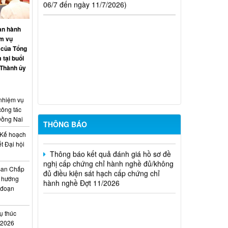
(hoặc không đủ) điều kiện cấp chứng chỉ
hành nghề hoạt động xây dựng (Đợt
20/2026)
an hành
ệm vụ
THÔNG BÁO Về việc kết quả đánh giá
 của Tổng
hồ sơ đề nghị cấp chứng chỉ hành nghề
 tại buổi
đủ (hoặc không đủ) điều kiện sát hạch
 Thành ủy
Đợt 17/2026
Thông báo kết quả đánh giá hồ sơ đề
nghị cấp chứng chỉ hành nghề đủ/không
 nhiệm vụ
đủ điều kiện sát hạch cấp chứng chỉ
công tác
hành nghề Đợt 10/2026
Đồng Nai
THÔNG BÁO
Kế hoạch
Thông báo kết quả đánh giá hồ sơ đề
t Đại hội
nghị cấp chứng chỉ hành nghề đủ/không
i
đủ điều kiện sát hạch cấp chứng chỉ
hành nghề Đợt 11/2026
Ban Chấp
 hướng
i đoạn
ụ thúc
I/2026