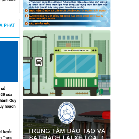
À PHÁT
 số
026 của
 hành Quy
quy hoạch
hi tuyển
nh Trung