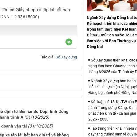
tiện có Giấy phép xe tập lái hết hạn
T GDNN TD 93A15000)
Ngành Xây dựng Đồng Nai b
Kế hoạch triển khai các nhi
trọng tâm thực hiện Kết luận
Bí thư, Chủ tịch nước Tô Lâm
làm việc với Ban Thường vụ
Đồng Nai
Tác giả:
Sở Xây dựng
Sở Xây dựng triển khai các
trọng tâm theo Chương trình 
tháng 6/2026 của Thành ủy 
Ngành Xây dựng ban hành 
triển khai thực hiện Nghị quyế
Đảng bộ thành phố Đồng Na
Kết luận số 18-KL/TW của 
hành Trung ương Đảng: Định
ố định từ Bến xe Bù Đốp, tỉnh Đồng
phát triển kinh tế - xã hội gia
(31/10/2025)
hành trình A
2026 - 2030
(31/10/2025)
 doanh vận tải
Tập trung triển khai nhiệm v
đẩy tăng trưởng kinh tế quý I
p xe tập lái hết hạn giá trị và không