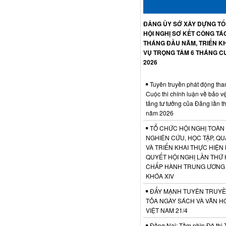
ĐẢNG ỦY SỞ XÂY DỰNG T
HỘI NGHỊ SƠ KẾT CÔNG TÁ
THÁNG ĐẦU NĂM, TRIỂN KH
VỤ TRỌNG TÂM 6 THÁNG C
2026
Tuyên truyền phát động tha
Cuộc thi chính luận về bảo v
tảng tư tưởng của Đảng lần t
năm 2026
TỔ CHỨC HỘI NGHỊ TOÀN
NGHIÊN CỨU, HỌC TẬP, QU
VÀ TRIỂN KHAI THỰC HIỆN
QUYẾT HỘI NGHỊ LẦN THỨ 
CHẤP HÀNH TRUNG ƯƠNG
KHÓA XIV
ĐẨY MẠNH TUYÊN TRUYỀ
TỎA NGÀY SÁCH VÀ VĂN H
VIỆT NAM 21/4
Đồng Nai: Tầm nhìn Đô thị 