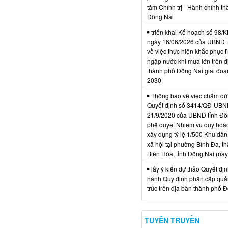
tâm Chính trị - Hành chính t
Đồng Nai
triển khai Kế hoạch số 98
ngày 16/06/2026 của UBND 
về việc thực hiện khắc phục t
ngập nước khi mưa lớn trên đ
thành phố Đồng Nai giai đoạ
2030
Thông báo về việc chấm dứt
Quyết định số 3414/QĐ-UBN
21/9/2020 của UBND tỉnh Đồ
phê duyệt Nhiệm vụ quy hoạch
xây dựng tỷ lệ 1/500 Khu dân
xã hội tại phường Bình Đa, t
Biên Hòa, tỉnh Đồng Nai (nay
lấy ý kiến dự thảo Quyết đị
hành Quy định phân cấp quản
trúc trên địa bàn thành phố 
TUYÊN TRUYỀN