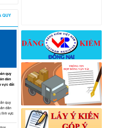
À QUY
ản quy
hân dân
h vực đất
ản quy
hân dân
 lĩnh vực
 quy