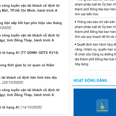
phạm pháp luật do Ủy ban n
 công tuyến vận tải khách cố định từ
thành phố Đồng Nai ban hàn
 Mới, TP.Hồ Chí Minh, hành trình A
lĩnh vực kiến trúc
Thông cáo báo chí văn bản
 tiện sắp hết hạn phù hiệu vào tháng
phạm pháp luật do Ủy ban n
0/2025)
thành phố Đồng Nai ban hàn
 công tuyến vận tải khách cố định từ
lĩnh vực quy hoạch đô thị và
gự, tỉnh Đồng Tháp, hành trình A
Quyết định ban hành Quy đ
năng, nhiệm vụ, quyền hạn v
mô tô hạng A1 (TT GDNN- GDTX KV14)
tổ chức của Cảng vụ đường t
địa thành phố Đồng Nai trực 
Xây dựng
rong thời gian bị cơ quan có thẩm
tải khách cố định liên tỉnh trên địa
HOẠT ĐỘNG ĐẢNG
(22/10/2025)
.
 công tuyến vận tải khách cố định từ
gự, tỉnh Đồng Tháp, hành trình A
(14/10/2025)
ô tô hạng A1