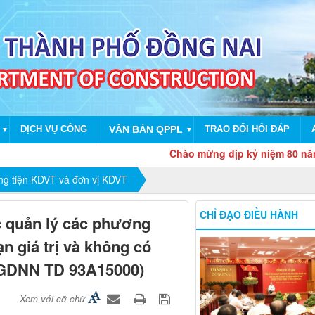
DỊCH VỤ CÔNG
VĂN BẢN QPPL
TRAO ĐỔI HỎI ĐÁP
▼
▼
Chào mừng dịp kỷ niệm 80 năm Cách 
g tiện KDVT và đơn vị KDVT
CHỈ ĐẠO ĐIỀU HÀNH
c quản lý các phương
ạn giá trị và không có
T GDNN TD 93A15000)
Xem với cỡ chữ