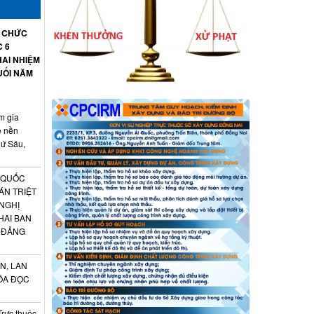
Ổ CHỨC
C 6
AI NHIỆM
UỐI NĂM
m gia
ệ nền
hứ Sáu,
 QUỐC
ÁN TRIỆT
 NGHỊ
HAI BAN
 ĐẢNG
N, LAN
ÓA ĐỌC
Trực thuộc