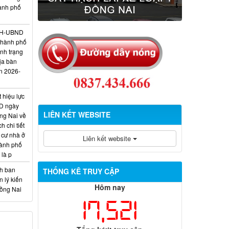
hành phố
/KH-UBND
thành phố
ình trạng
ịa bàn
n 2026-
 hiệu lực
D ngày
LIÊN KẾT WEBSITE
ng Nai về
 chi tiết
 cư nhà ở
Liên kết website
hành phố
 là p
nh ban
THỐNG KÊ TRUY CẬP
 lý kiến
Hôm nay
Đồng Nai
17,521