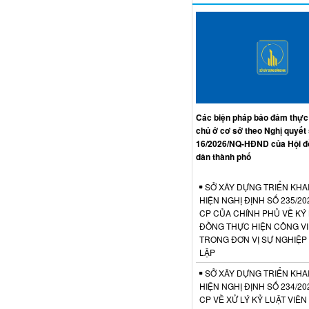
Các biện pháp bảo đảm thực
chủ ở cơ sở theo Nghị quyết
16/2026/NQ-HĐND của Hội đ
dân thành phố
SỞ XÂY DỰNG TRIỂN KHA
HIỆN NGHỊ ĐỊNH SỐ 235/20
CP CỦA CHÍNH PHỦ VỀ KÝ
ĐỒNG THỰC HIỆN CÔNG V
TRONG ĐƠN VỊ SỰ NGHIỆP
LẬP
SỞ XÂY DỰNG TRIỂN KHA
HIỆN NGHỊ ĐỊNH SỐ 234/20
CP VỀ XỬ LÝ KỶ LUẬT VIÊ