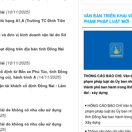
(10/11/2025)
lái
VĂN BẢN TRIỂN KHAI V
ôtô hạng A1,A (Trường TC Đinh Tiên
PHẠM PHÁP LUẬT MỚI
 và đơn vị kinh doanh vận tải do Sở
oạt động trên địa bàn tỉnh Đồng Nai
(10/11/2025)
lái
ố định từ Bến xe Phú Túc, tỉnh Đồng
THÔNG CÁO BÁO CHÍ: Văn b
(14/11/2025)
g cũ), hành trình A
phạm pháp luật do Ủy ban n
vận tải khách cố định Đồng Nai - Lâm
thành phố ban hành trong lĩn
đai - xây dựng
HÔNG CÁO BÁO CHÍ Văn b
p lái do không có nhu cầu sử dụng
phạm pháp luật do Ủy ban n
025)
tỉnh Đồng Nai ban hành trong
Xây dựng
p lái do không có nhu cầu sử dụng
025)
Thông cáo báo chí văn bản