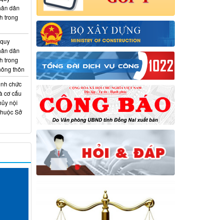
hân dân
h trong
 quy
hân dân
h trong
 nông thôn
ịnh chức
à cơ cấu
hủy nội
thuộc Sở