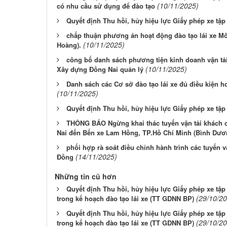
(10/11/2025)
có nhu cầu sử dụng để đào tạo
Quyết định Thu hồi, hủy hiệu lực Giấy phép xe tập 
chấp thuận phương án hoạt động đào tạo lái xe M
(10/11/2025)
Hoàng).
công bố danh sách phương tiện kinh doanh vận tải
(10/11/2025)
Xây dựng Đồng Nai quản lý
Danh sách các Cơ sở đào tạo lái xe đủ điều kiện h
(10/11/2025)
Quyết định Thu hồi, hủy hiệu lực Giấy phép xe tập 
THÔNG BÁO Ngừng khai thác tuyến vận tải khách c
Nai đến Bến xe Lam Hồng, TP.Hồ Chí Minh (Bình Dươn
phối hợp rà soát điều chỉnh hành trình các tuyến 
(14/11/2025)
Đồng
Những tin cũ hơn
Quyết định Thu hồi, hủy hiệu lực Giấy phép xe tậ
(29/10/2
trong kế hoạch đào tạo lái xe (TT GDNN BP)
Quyết định Thu hồi, hủy hiệu lực Giấy phép xe tậ
(29/10/2
trong kế hoạch đào tạo lái xe (TT GDNN BP)