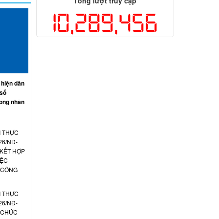
Tổng lượt truy cập
10,289,456
 hiện dân
 số
ồng nhân
I THỰC
26/NĐ-
 KẾT HỢP
IỆC
 CÔNG
I THỰC
26/NĐ-
N CHỨC