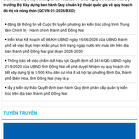
trưởng Bộ Xây dựng ban hành Quy chuẩn kỹ thuật quốc gia về quy hoạch
đô thị và nông thôn (QCVN 01:2026/BXD)
đăng tải thông tin về Cuộc thi tuyển phương án kiến trúc công trình Trung
tâm Chính trị - Hành chính thành phố Đồng Nai
triển khai Kế hoạch số 98/KH-UBND ngày 16/06/2026 của UBND thành
phố về việc thực hiện khắc phục tình trạng ngập nước khi mưa lớn trên địa
bàn thành phố Đồng Nai giai đoạn 2026-2030
Thông báo về việc chấm dứt hiệu lực Quyết định số 3414/QĐ-UBND ngày
21/9/2020 của UBND tỉnh Đồng Nai về phê duyệt Nhiệm vụ quy hoạch chi
tiết xây dựng tỷ lệ 1/500 Khu dân cư nhà ở xã hội tại phường Bình Đa, thành
phố Biên Hòa, tỉnh Đồng Nai (nay là p
lấy ý kiến dự thảo Quyết định ban hành Quy định phân cấp quản lý kiến
trúc trên địa bàn thành phố Đồng Nai
TUYÊN TRUYỀN