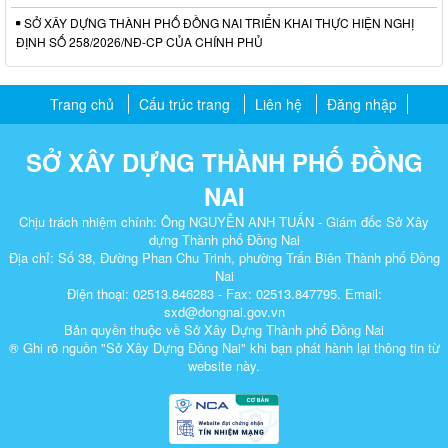
SỞ XÂY DỰNG THÀNH PHỐ ĐỒNG NAI TRIỂN KHAI THỰC HIỆN NGHỊ
ĐỊNH SỐ 258/2026/NĐ-CP CỦA CHÍNH PHỦ
Trang chủ
Cấu trúc trang
Liên hệ
Đăng nhập
SỞ XÂY DỰNG THÀNH PHỐ ĐỒNG
NAI
Chịu trách nhiệm chính: Ông NGUYỄN ANH TUẤN - Giám đốc Sở Xây
dựng Thành phố Đồng Nai
Địa chỉ: Số 38, Đường Phan Chu Trinh, phường Trấn Biên Thành phố Đồng
Nai
Điện thoại: 02513.846283 - Fax: 02513.847795. Email:
sxd@dongnai.gov.vn
Bản quyền thuộc về Sở Xây Dựng Thành phố Đồng Nai
® Ghi rõ nguồn "Sở Xây Dựng Đồng Nai" khi bạn phát hành lại thông tin từ
website này.​