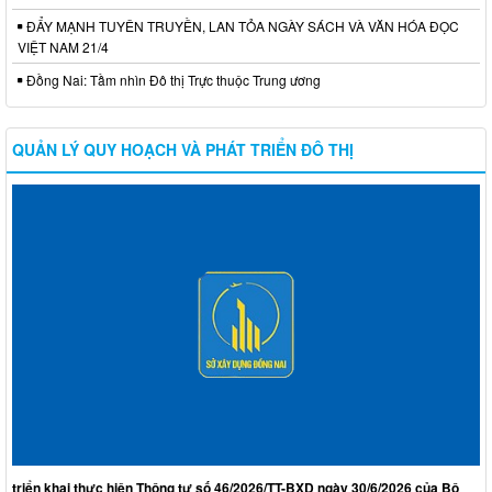
ĐẨY MẠNH TUYÊN TRUYỀN, LAN TỎA NGÀY SÁCH VÀ VĂN HÓA ĐỌC
VIỆT NAM 21/4
Đồng Nai: Tầm nhìn Đô thị Trực thuộc Trung ương
QUẢN LÝ QUY HOẠCH VÀ PHÁT TRIỂN ĐÔ THỊ
triển khai thực hiện Thông tư số 46/2026/TT-BXD ngày 30/6/2026 của Bộ