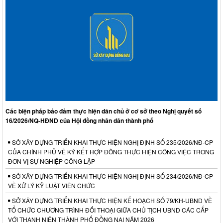
Các biện pháp bảo đảm thực hiện dân chủ ở cơ sở theo Nghị quyết số
16/2026/NQ-HĐND của Hội đồng nhân dân thành phố
SỞ XÂY DỰNG TRIỂN KHAI THỰC HIỆN NGHỊ ĐỊNH SỐ 235/2026/NĐ-CP
CỦA CHÍNH PHỦ VỀ KÝ KẾT HỢP ĐỒNG THỰC HIỆN CÔNG VIỆC TRONG
ĐƠN VỊ SỰ NGHIỆP CÔNG LẬP
SỞ XÂY DỰNG TRIỂN KHAI THỰC HIỆN NGHỊ ĐỊNH SỐ 234/2026/NĐ-CP
VỀ XỬ LÝ KỶ LUẬT VIÊN CHỨC
SỞ XÂY DỰNG TRIỂN KHAI THỰC HIỆN KẾ HOẠCH SỐ 79/KH-UBND VỀ
TỔ CHỨC CHƯƠNG TRÌNH ĐỐI THOẠI GIỮA CHỦ TỊCH UBND CÁC CẤP
VỚI THANH NIÊN THÀNH PHỐ ĐỒNG NAI NĂM 2026