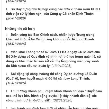
(15/01/2026)
Sở Xây dựng chủ trì họp cùng các đơn vị tham mưu UBND
tỉnh việc xử lý kiến nghị của Công ty Cổ phần Định Thuận
(20/01/2026)
Những tin cũ hơn
Đoàn công tác Ban Chính sách, chiến lược Trung ương
khảo sát thực tế tại Cảng hàng không quốc tế Long Thành
(15/01/2026)
triển khai Thông tư số 67/2025/TT-BXD ngày 31/12/2025 của
Bộ Xây dựng về Quy định về trình tự, thủ tục trong quản lý, sử
dụng và khai thác tài sản kết cấu hạ tầng công viên, cây xanh
(13/01/2026)
do Nhà nước đầu tư, quản lý.
Sôi động tại công trường thi công Dự án đường Lê Duẩn
(QL51A), trục huyết mạch ở đô thị sân bay Long Thành.
(12/01/2026)
Thủ tướng Chính phủ Phạm Minh Chính chỉ đạo “Quyết tâm
cao, nỗ lực lớn, hành động quyết liệt đẩy nhanh tiến độ các
(09/01/2026)
công trình, dự án đường sắt”.
ban hành quy định tạm thời về phân cấp trách nhiệm quản