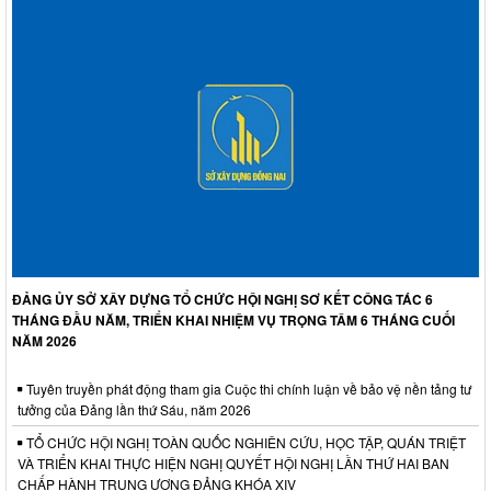
ĐẢNG ỦY SỞ XÂY DỰNG TỔ CHỨC HỘI NGHỊ SƠ KẾT CÔNG TÁC 6
THÁNG ĐẦU NĂM, TRIỂN KHAI NHIỆM VỤ TRỌNG TÂM 6 THÁNG CUỐI
NĂM 2026
Tuyên truyền phát động tham gia Cuộc thi chính luận về bảo vệ nền tảng tư
tưởng của Đảng lần thứ Sáu, năm 2026
TỔ CHỨC HỘI NGHỊ TOÀN QUỐC NGHIÊN CỨU, HỌC TẬP, QUÁN TRIỆT
VÀ TRIỂN KHAI THỰC HIỆN NGHỊ QUYẾT HỘI NGHỊ LẦN THỨ HAI BAN
CHẤP HÀNH TRUNG ƯƠNG ĐẢNG KHÓA XIV