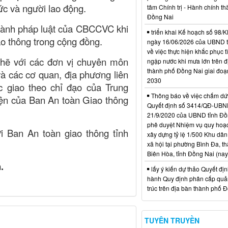
ức và người lao động.
tâm Chính trị - Hành chính t
Đồng Nai
 hành pháp luật của CBCCVC khi
triển khai Kế hoạch số 98
ao thông trong cộng đồng.
ngày 16/06/2026 của UBND 
về việc thực hiện khắc phục t
 chẽ với các đơn vị chuyên môn
ngập nước khi mưa lớn trên đ
thành phố Đồng Nai giai đoạ
và các cơ quan, địa phương liên
2030
c giao theo chỉ đạo của Trung
Thông báo về việc chấm dứt
ện của Ban An toàn Giao thông
Quyết định số 3414/QĐ-UBN
21/9/2020 của UBND tỉnh Đồ
phê duyệt Nhiệm vụ quy hoạch
i Ban An toàn giao thông tỉnh
xây dựng tỷ lệ 1/500 Khu dân
xã hội tại phường Bình Đa, t
Biên Hòa, tỉnh Đồng Nai (nay
​
lấy ý kiến dự thảo Quyết đị
hành Quy định phân cấp quản
trúc trên địa bàn thành phố 
TUYÊN TRUYỀN