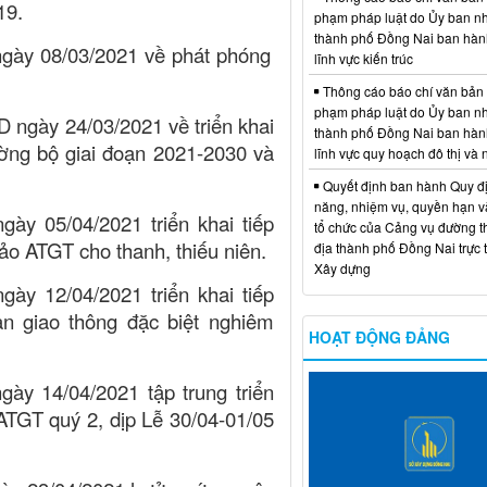
19.
phạm pháp luật do Ủy ban n
thành phố Đồng Nai ban hàn
ày 08/03/2021 về phát phóng sự
lĩnh vực kiến trúc
Thông cáo báo chí văn bản
phạm pháp luật do Ủy ban n
 ngày 24/03/2021 về triển khai
thành phố Đồng Nai ban hàn
ờng bộ giai đoạn 2021-2030 và
lĩnh vực quy hoạch đô thị và
Quyết định ban hành Quy đ
năng, nhiệm vụ, quyền hạn v
y 05/04/2021 triển khai tiếp
tổ chức của Cảng vụ đường t
o ATGT cho thanh, thiếu niên.
địa thành phố Đồng Nai trực 
Xây dựng
y 12/04/2021 triển khai tiếp
ạn giao thông đặc biệt nghiêm
HOẠT ĐỘNG ĐẢNG
y 14/04/2021 tập trung triển
ATGT quý 2, dịp Lễ 30/04-01/05