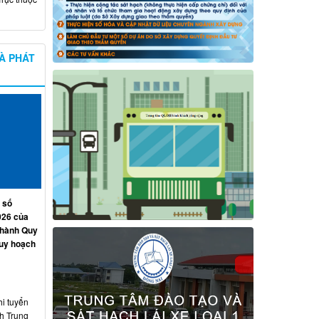
À PHÁT
 số
026 của
 hành Quy
quy hoạch
hi tuyển
nh Trung