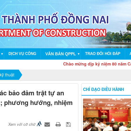
DỊCH VỤ CÔNG
VĂN BẢN QPPL
TRAO ĐỔI HỎI ĐÁP
▼
▼
Chào mừng dịp kỷ niệm 80 năm Cách mạng
kỹ thuật
CHỈ ĐẠO ĐIỀU HÀNH
ác bảo đảm trật tự an
m; phương hướng, nhiệm
Xem với cỡ chữ