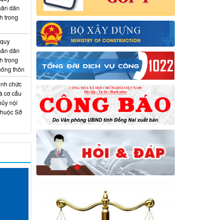
hân dân
h trong
 quy
hân dân
h trong
 nông thôn
ịnh chức
à cơ cấu
hủy nội
thuộc Sở