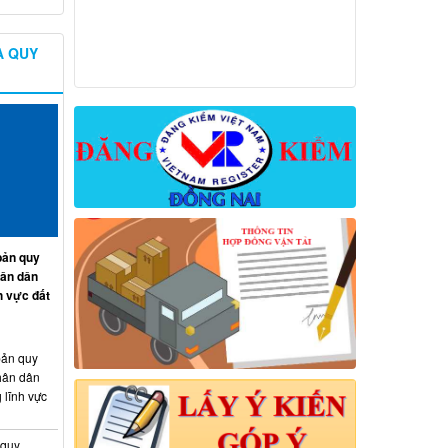
À QUY
ản quy
hân dân
h vực đất
ản quy
hân dân
 lĩnh vực
 quy