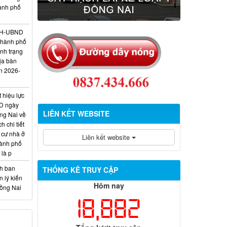
hành phố
/KH-UBND
thành phố
ình trạng
ịa bàn
n 2026-
 hiệu lực
D ngày
LIÊN KẾT WEBSITE
ng Nai về
 chi tiết
 cư nhà ở
Liên kết website
hành phố
 là p
nh ban
THỐNG KÊ TRUY CẬP
 lý kiến
Hôm nay
Đồng Nai
18,882