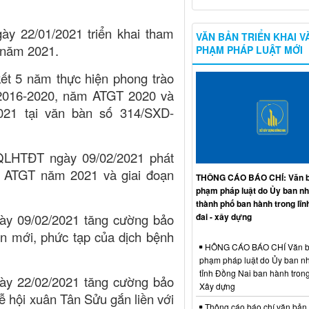
y 22/01/2021 triển khai tham
VĂN BẢN TRIỂN KHAI V
 năm 2021.
PHẠM PHÁP LUẬT MỚI
 kết 5 năm thực hiện phong trào
n 2016-2020, năm ATGT 2020 và
21 tại văn bàn số 314/SXD-
QLHTĐT ngày 09/02/2021 phát
tự ATGT năm 2021 và giai đoạn
THÔNG CÁO BÁO CHÍ: Văn b
phạm pháp luật do Ủy ban n
thành phố ban hành trong lĩn
đai - xây dựng
y 09/02/2021 tăng cường bảo
ến mới, phức tạp của dịch bệnh
HÔNG CÁO BÁO CHÍ Văn b
phạm pháp luật do Ủy ban n
tỉnh Đồng Nai ban hành trong
y 22/02/2021 tăng cường bảo
Xây dựng
lễ hội xuân Tân Sửu gắn liền với
Thông cáo báo chí văn bản