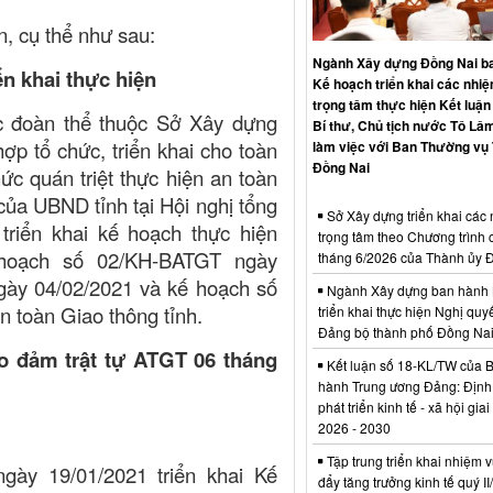
n, cụ thể như sau:
Ngành Xây dựng Đồng Nai b
iển khai thực hiện
Kế hoạch triển khai các nhi
trọng tâm thực hiện Kết luận
 đoàn thể thuộc Sở Xây dựng
Bí thư, Chủ tịch nước Tô Lâm
ợp tổ chức, triển khai cho toàn
làm việc với Ban Thường vụ
Đồng Nai
ức quán triệt thực hiện an toàn
của UBND tỉnh tại Hội nghị tổng
Sở Xây dựng triển khai các
 triển khai kế hoạch thực hiện
trọng tâm theo Chương trình 
 hoạch số
02
/KH-BATGT ngày
tháng 6/2026 của Thành ủy 
ngày
04
/0
2
/202
1
và kế hoạch số
Ngành Xây dựng ban hành 
n toàn Giao thông
tỉnh.
triển khai thực hiện Nghị quyế
Đảng bộ thành phố Đồng Na
ảo đảm trật tự ATGT
06 tháng
Kết luận số 18-KL/TW của 
hành Trung ương Đảng: Định
phát triển kinh tế - xã hội gia
2026 - 2030
Tập trung triển khai nhiệm v
ày 19/01/2021 triển khai Kế
đẩy tăng trưởng kinh tế quý I