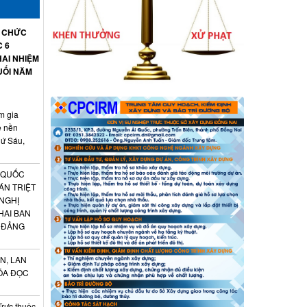
Ổ CHỨC
C 6
AI NHIỆM
UỐI NĂM
m gia
ệ nền
hứ Sáu,
 QUỐC
ÁN TRIỆT
 NGHỊ
HAI BAN
 ĐẢNG
N, LAN
ÓA ĐỌC
Trực thuộc