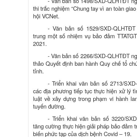
- Văn bản số 1498/SXD-QLHTĐT ng
thi trắc nghiệm “Chung tay vì an toàn gi
hội VCNet.
- Văn bản số 1529/SXD-QLHTĐT n
trung một số nhiệm vụ bảo đảm TTATGT 
2021.
- Văn bản số 2266/SXD-QLHTĐT ngà
thảo Quyết định ban hành Quy chế tổ c
tỉnh.
- Triển khai văn bản số 2713/SX
các địa phương tiếp tục thực hiện xử lý 
luật về xây dựng trong phạm vi hành lan
tuyến đường.
- Triển khai văn bản số 3220/SX
tăng cường thực hiện giải pháp bảo đảm tr
biến phức tạp của dịch bệnh Covid – 19.