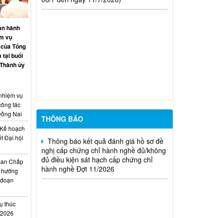
hành nghề hoạt động xây dựng (Đợt
20/2026)
an hành
THÔNG BÁO Về việc kết quả đánh giá
ệm vụ
hồ sơ đề nghị cấp chứng chỉ hành nghề
 của Tổng
đủ (hoặc không đủ) điều kiện sát hạch
 tại buổi
Đợt 17/2026
 Thành ủy
Thông báo kết quả đánh giá hồ sơ đề
nghị cấp chứng chỉ hành nghề đủ/không
 nhiệm vụ
đủ điều kiện sát hạch cấp chứng chỉ
công tác
hành nghề Đợt 10/2026
Đồng Nai
THÔNG BÁO
Thông báo kết quả đánh giá hồ sơ đề
Kế hoạch
nghị cấp chứng chỉ hành nghề đủ/không
t Đại hội
đủ điều kiện sát hạch cấp chứng chỉ
i
hành nghề Đợt 11/2026
Ban Chấp
 hướng
i đoạn
ụ thúc
I/2026