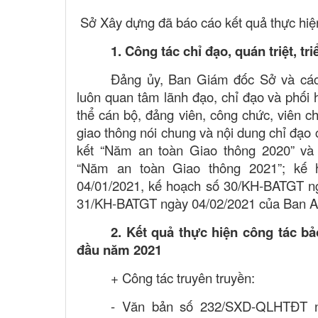
Sở Xây dựng
đã
báo cáo kết quả thực hiệ
1. Công tác chỉ đạo, quán triệt, tr
Đảng ủy, Ban Giám đốc Sở và các
luôn quan tâm lãnh đạo, chỉ đạo và phối h
thể cán bộ, đảng viên, công chức, viên ch
giao thông nói chung và nội dung chỉ đạo 
kết “Năm an toàn Giao thông 20
20
” và
“Năm an toàn Giao thông 202
1
”; kế
04
/0
1
/202
1
,
kế hoạch số
30
/KH-BATGT 
31
/KH-BATGT ngày 0
4
/0
2
/202
1
của
Ban A
2. Kết quả thực hiện công tác b
đầu
năm
2021
+ Công tác truyên truyền:
-
V
ăn bản số 232/SXD-QLHTĐT ng