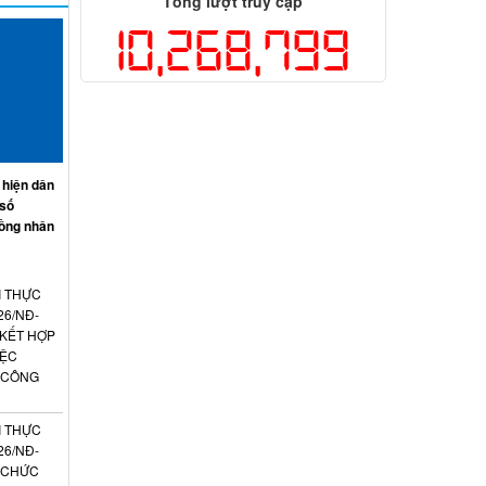
Tổng lượt truy cập
10,268,799
 hiện dân
 số
ồng nhân
I THỰC
26/NĐ-
 KẾT HỢP
IỆC
 CÔNG
I THỰC
26/NĐ-
N CHỨC