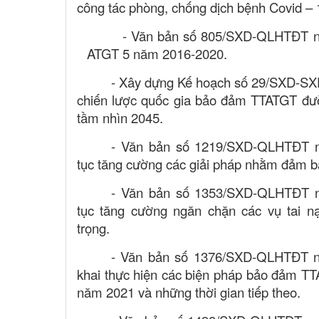
công tác phòng, chống dịch bệnh Covid – 
- Văn bản số 805/SXD-QLHTĐT ng
ATGT 5 năm 2016-2020.
- Xây dựng Kế hoạch số 29/SXD-SXD
chiến lược quốc gia bảo đảm TTATGT đư
tầm nhìn 2045.
- Văn bản số 1219/SXD-QLHTĐT ngà
tục tăng cường các giải pháp nhằm đảm bả
- Văn bản số 1353/SXD-QLHTĐT ngà
tục tăng cường n
g
ăn chặn các vụ tai n
trọng.
- Văn bản số 1376/SXD-QLHTĐT ngà
khai thực hiện các biện pháp bảo đảm TT
năm 2021 và những thời gian tiếp theo.