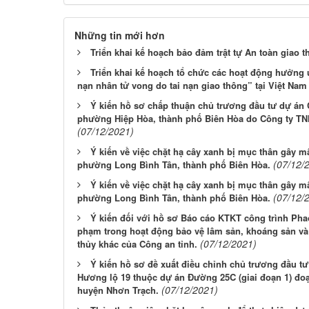
Những tin mới hơn
Triển khai kế hoạch bảo đảm trật tự An toàn giao t
Triển khai kế hoạch tổ chức các hoạt động hưởng
nạn nhân tử vong do tai nạn giao thông” tại Việt Nam
Ý kiến hồ sơ chấp thuận chủ trương đầu tư dự án 
phường Hiệp Hòa, thành phố Biên Hòa do Công ty TN
(07/12/2021)
Ý kiến về việc chặt hạ cây xanh bị mục thân gây mấ
(07/12/
phường Long Bình Tân, thành phố Biên Hòa.
Ý kiến về việc chặt hạ cây xanh bị mục thân gây mấ
(07/12/
phường Long Bình Tân, thành phố Biên Hòa.
Ý kiến đối với hồ sơ Báo cáo KTKT công trình Pha
phạm trong hoạt động bảo vệ lâm sản, khoáng sản và
(07/12/2021)
thủy khác của Công an tỉnh.
Ý kiến hồ sơ đề xuất điều chỉnh chủ trương đầu t
Hương lộ 19 thuộc dự án Đường 25C (giai đoạn 1) đo
(07/12/2021)
huyện Nhơn Trạch.