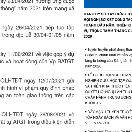
ày 23/04/2021 hưởng ứng cuộc
ao thông” năm 2021 trên mạng xã
ĐẢNG ỦY SỞ XÂY DỰNG T
HỘI NGHỊ SƠ KẾT CÔNG TÁ
THÁNG ĐẦU NĂM, TRIỂN KH
gày 26/04/2021 tiếp tục tập
VỤ TRỌNG TÂM 6 THÁNG C
trong dịp Lễ 30/04-01/05 năm
2026
Tuyên truyền phát động tha
y 11/06/2021 về việc góp ý dự
Cuộc thi chính luận về bảo v
hức và hoạt động của Vp BATGT
tảng tư tưởng của Đảng lần t
năm 2026
TỔ CHỨC HỘI NGHỊ TOÀN
D-QLHTĐT ngày 12/07/2021 gửi
NGHIÊN CỨU, HỌC TẬP, QU
VÀ TRIỂN KHAI THỰC HIỆN
tình hình vi phạm quy định pháp
QUYẾT HỘI NGHỊ LẦN THỨ 
g an toàn giao thông trên các
CHẤP HÀNH TRUNG ƯƠNG
KHÓA XIV
ĐẨY MẠNH TUYÊN TRUYỀ
D-QLHTĐT ngày 26/08/2021 về
TỎA NGÀY SÁCH VÀ VĂN H
ật tự ATGT trong điều kiện diễn
VIỆT NAM 21/4
Đồng Nai: Tầm nhìn Đô thị 