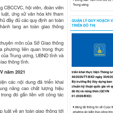
Trung ương
ng CBCCVC, hội viên, đoàn viên
luật, ứng xử văn hóa khi tham
thủ đầy đủ các quy định an toàn
QUẢN LÝ QUY HOẠCH V
TRIỂN ĐÔ THỊ
 hành lang an toàn giao thông
ị chuyên môn của Sở Giao thông
ịa phương liên quan trong thực
o của Trung ương, UBND tỉnh và
iao thông tỉnh.
V
năm 2021
triển khai thực hiện Thông tư
46/2026/TT-BXD ngày 30/6/2
hiện các nội dung đã triển khai
Bộ trưởng Bộ Xây dựng ban
chuẩn kỹ thuật quốc gia về 
rung nâng cao chất lượng hiệu
đô thị và nông thôn (QCVN
trong đó
gắn liền với công tác
01:2026/BXD)
đăng tải thông tin về Cuộc t
p luật về an toàn giao thông tới
phương án kiến trúc công trì