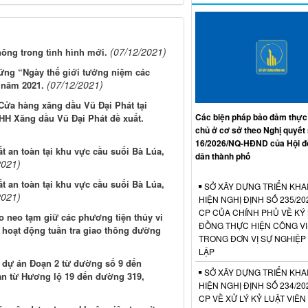
(07/12/2021)
hông trong tình hình mới.
 ứng “Ngày thế giới tưởng niệm các
(07/12/2021)
 năm 2021.
Cửa hàng xăng dầu Vũ Đại Phát tại
Các biện pháp bảo đảm thực
HH Xăng dầu Vũ Đại Phát đề xuất.
chủ ở cơ sở theo Nghị quyết
16/2026/NQ-HĐND của Hội đ
t an toàn tại khu vực cầu suối Bà Lúa,
dân thành phố
2021)
t an toàn tại khu vực cầu suối Bà Lúa,
SỞ XÂY DỰNG TRIỂN KHA
2021)
HIỆN NGHỊ ĐỊNH SỐ 235/20
CP CỦA CHÍNH PHỦ VỀ KÝ
o neo tạm giữ các phương tiện thủy vi
ĐỒNG THỰC HIỆN CÔNG V
 hoạt động tuần tra giao thông đường
TRONG ĐƠN VỊ SỰ NGHIỆP
LẬP
ư dự án Đoạn 2 từ đường số 9 đến
SỞ XÂY DỰNG TRIỂN KHA
ạn từ Hương lộ 19 đến đường 319,
HIỆN NGHỊ ĐỊNH SỐ 234/20
CP VỀ XỬ LÝ KỶ LUẬT VIÊ