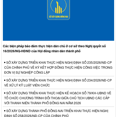
Các biện pháp bảo đảm thực hiện dân chủ ở cơ sở theo Nghị quyết số
16/2026/NQ-HĐND của Hội đồng nhân dân thành phố
SỞ XÂY DỰNG TRIỂN KHAI THỰC HIỆN NGHỊ ĐỊNH SỐ 235/2026/NĐ-CP
CỦA CHÍNH PHỦ VỀ KÝ KẾT HỢP ĐỒNG THỰC HIỆN CÔNG VIỆC TRONG
ĐƠN VỊ SỰ NGHIỆP CÔNG LẬP
SỞ XÂY DỰNG TRIỂN KHAI THỰC HIỆN NGHỊ ĐỊNH SỐ 234/2026/NĐ-CP
VỀ XỬ LÝ KỶ LUẬT VIÊN CHỨC
SỞ XÂY DỰNG TRIỂN KHAI THỰC HIỆN KẾ HOẠCH SỐ 79/KH-UBND VỀ
TỔ CHỨC CHƯƠNG TRÌNH ĐỐI THOẠI GIỮA CHỦ TỊCH UBND CÁC CẤP
VỚI THANH NIÊN THÀNH PHỐ ĐỒNG NAI NĂM 2026
SỞ XÂY DỰNG THÀNH PHỐ ĐỒNG NAI TRIỂN KHAI THỰC HIỆN NGHỊ
ĐỊNH SỐ 258/2026/NĐ-CP CỦA CHÍNH PHỦ