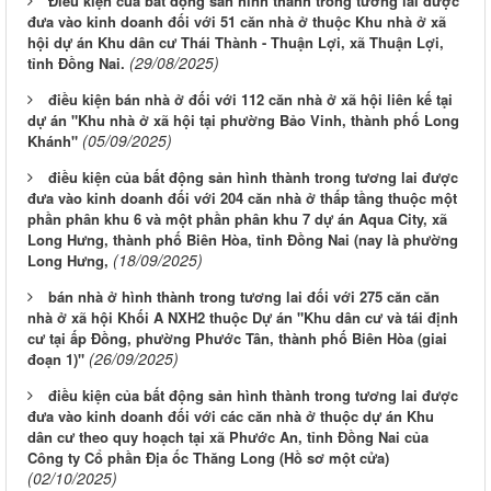
Điều kiện của bất động sản hình thành trong tương lai được
đưa vào kinh doanh đối với 51 căn nhà ở thuộc Khu nhà ở xã
hội dự án Khu dân cư Thái Thành - Thuận Lợi, xã Thuận Lợi,
(29/08/2025)
tỉnh Đồng Nai.
điều kiện bán nhà ở đối với 112 căn nhà ở xã hội liên kế tại
dự án "Khu nhà ở xã hội tại phường Bảo Vinh, thành phố Long
(05/09/2025)
Khánh"
điều kiện của bất động sản hình thành trong tương lai được
đưa vào kinh doanh đối với 204 căn nhà ở thấp tầng thuộc một
phần phân khu 6 và một phần phân khu 7 dự án Aqua City, xã
Long Hưng, thành phố Biên Hòa, tỉnh Đồng Nai (nay là phường
(18/09/2025)
Long Hưng,
bán nhà ở hình thành trong tương lai đối với 275 căn căn
nhà ở xã hội Khối A NXH2 thuộc Dự án "Khu dân cư và tái định
cư tại ấp Đồng, phường Phước Tân, thành phố Biên Hòa (giai
(26/09/2025)
đoạn 1)"
điều kiện của bất động sản hình thành trong tương lai được
đưa vào kinh doanh đối với các căn nhà ở thuộc dự án Khu
dân cư theo quy hoạch tại xã Phước An, tỉnh Đồng Nai của
Công ty Cổ phần Địa ốc Thăng Long (Hồ sơ một cửa)
(02/10/2025)