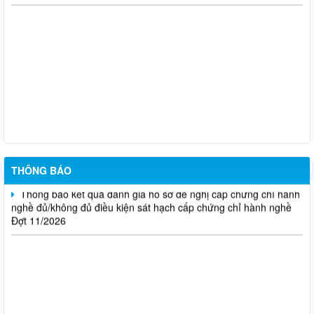
Thông báo Kết quả đánh giá hồ sơ đủ (hoặc không đủ) điều
kiện cấp chứng chỉ hành nghề hoạt động xây dựng (Đợt 20/2026)
THÔNG BÁO Về việc kết quả đánh giá hồ sơ đề nghị cấp
chứng chỉ hành nghề đủ (hoặc không đủ) điều kiện sát hạch Đợt
17/2026
Thông báo kết quả đánh giá hồ sơ đề nghị cấp chứng chỉ hành
nghề đủ/không đủ điều kiện sát hạch cấp chứng chỉ hành nghề
Đợt 10/2026
THÔNG BÁO
Thông báo kết quả đánh giá hồ sơ đề nghị cấp chứng chỉ hành
nghề đủ/không đủ điều kiện sát hạch cấp chứng chỉ hành nghề
Đợt 11/2026