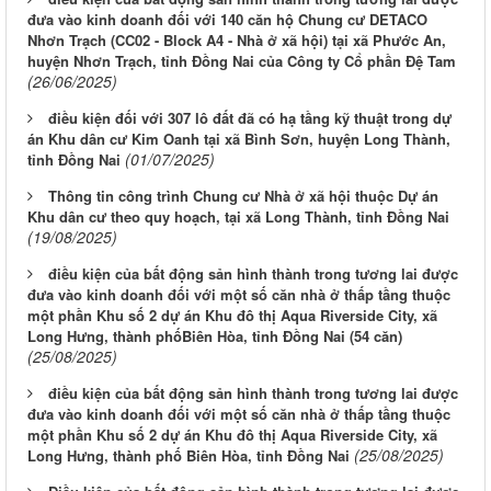
đưa vào kinh doanh đối với 140 căn hộ Chung cư DETACO
Nhơn Trạch (CC02 - Block A4 - Nhà ở xã hội) tại xã Phước An,
huyện Nhơn Trạch, tỉnh Đồng Nai của Công ty Cổ phần Đệ Tam
(26/06/2025)
điều kiện đối với 307 lô đất đã có hạ tầng kỹ thuật trong dự
án Khu dân cư Kim Oanh tại xã Bình Sơn, huyện Long Thành,
(01/07/2025)
tỉnh Đồng Nai
Thông tin công trình Chung cư Nhà ở xã hội thuộc Dự án
Khu dân cư theo quy hoạch, tại xã Long Thành, tỉnh Đồng Nai
(19/08/2025)
điều kiện của bất động sản hình thành trong tương lai được
đưa vào kinh doanh đối với một số căn nhà ở thấp tầng thuộc
một phần Khu số 2 dự án Khu đô thị Aqua Riverside City, xã
Long Hưng, thành phốBiên Hòa, tỉnh Đồng Nai (54 căn)
(25/08/2025)
điều kiện của bất động sản hình thành trong tương lai được
đưa vào kinh doanh đối với một số căn nhà ở thấp tầng thuộc
một phần Khu số 2 dự án Khu đô thị Aqua Riverside City, xã
(25/08/2025)
Long Hưng, thành phố Biên Hòa, tỉnh Đồng Nai