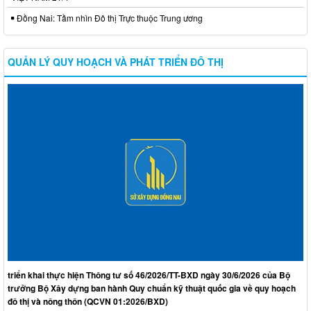
Đồng Nai: Tầm nhìn Đô thị Trực thuộc Trung ương
QUẢN LÝ QUY HOẠCH VÀ PHÁT TRIỂN ĐÔ THỊ
triển khai thực hiện Thông tư số 46/2026/TT-BXD ngày 30/6/2026 của Bộ
trưởng Bộ Xây dựng ban hành Quy chuẩn kỹ thuật quốc gia về quy hoạch
đô thị và nông thôn (QCVN 01:2026/BXD)