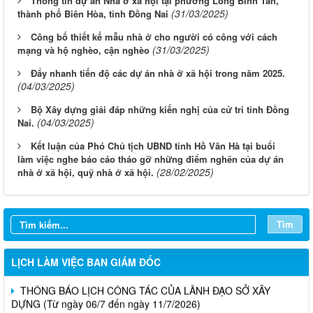
Thông tin dự án Nhà ở xã hội tại phường Long Bình Tân,
(31/03/2025)
thành phố Biên Hòa, tỉnh Đồng Nai
Công bố thiết kế mẫu nhà ở cho người có công với cách
(31/03/2025)
mạng và hộ nghèo, cận nghèo
Đẩy nhanh tiến độ các dự án nhà ở xã hội trong năm 2025.
(04/03/2025)
Bộ Xây dựng giải đáp những kiến nghị của cử tri tỉnh Đồng
(04/03/2025)
Nai.
Kết luận của Phó Chủ tịch UBND tỉnh Hồ Văn Hà tại buổi
làm việc nghe báo cáo tháo gỡ những điểm nghẽn của dự án
LỊCH CÔNG TÁC CỦA LÃNH ĐẠO SỞ XÂY DỰNG (Từ ngày
(28/02/2025)
nhà ở xã hội, quỹ nhà ở xã hội.
03/8 đến ngày 08/8/2026)
THÔNG BÁO LỊCH CÔNG TÁC CỦA LÃNH ĐẠO SỞ XÂY
DỰNG (Từ ngày 27/7 đến ngày 31/7/2026)
Tìm
THÔNG BÁO LỊCH CÔNG TÁC CỦA LÃNH ĐẠO SỞ XÂY
DỰNG (Từ ngày 20/7 đến ngày 25/7/2026)
LỊCH LÀM VIỆC BAN GIÁM ĐỐC
THÔNG BÁO LỊCH CÔNG TÁC CỦA LÃNH ĐẠO SỞ XÂY
DỰNG (Từ ngày 06/7 đến ngày 11/7/2026)