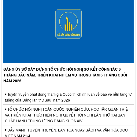
ĐẢNG ỦY SỞ XÂY DỰNG TỔ CHỨC HỘI NGHỊ SƠ KẾT CÔNG TÁC 6
THÁNG ĐẦU NĂM, TRIỂN KHAI NHIỆM VỤ TRỌNG TÂM 6 THÁNG CUỐI
NĂM 2026
Tuyên truyền phát động tham gia Cuộc thi chính luận về bảo vệ nền tảng tư
tưởng của Đảng lần thứ Sáu, năm 2026
TỔ CHỨC HỘI NGHỊ TOÀN QUỐC NGHIÊN CỨU, HỌC TẬP, QUÁN TRIỆT
VÀ TRIỂN KHAI THỰC HIỆN NGHỊ QUYẾT HỘI NGHỊ LẦN THỨ HAI BAN
CHẤP HÀNH TRUNG ƯƠNG ĐẢNG KHÓA XIV
ĐẨY MẠNH TUYÊN TRUYỀN, LAN TỎA NGÀY SÁCH VÀ VĂN HÓA ĐỌC
VIỆT NAM 21/4