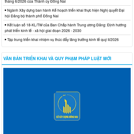
tháng 6/2026 của Thành ủy Đồng Nai
Ngành Xây dựng ban hành Kế hoạch triển khai thực hiện Nghị quyết Đại
hội Đảng bộ thành phố Đồng Nai
Kết luận số 18-KL/TW của Ban Chấp hành Trung ương Đảng: Định hướng
phát triển kinh tế - xã hội giai đoạn 2026 - 2030
Tập trung triển khai nhiệm vụ thúc đẩy tăng trưởng kinh tế quý II/2026
VĂN BẢN TRIỂN KHAI VÀ QUY PHẠM PHÁP LUẬT MỚI