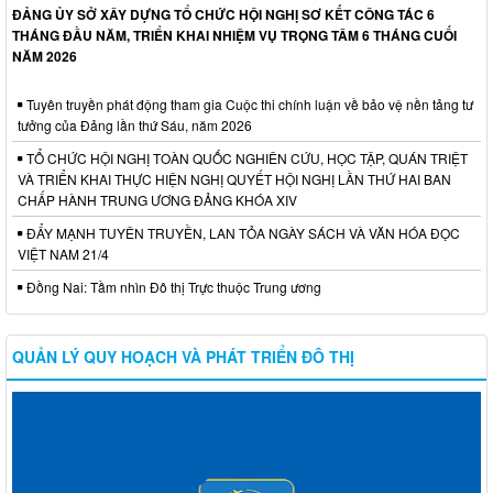
ĐẢNG ỦY SỞ XÂY DỰNG TỔ CHỨC HỘI NGHỊ SƠ KẾT CÔNG TÁC 6
THÁNG ĐẦU NĂM, TRIỂN KHAI NHIỆM VỤ TRỌNG TÂM 6 THÁNG CUỐI
NĂM 2026
Tuyên truyền phát động tham gia Cuộc thi chính luận về bảo vệ nền tảng tư
tưởng của Đảng lần thứ Sáu, năm 2026
TỔ CHỨC HỘI NGHỊ TOÀN QUỐC NGHIÊN CỨU, HỌC TẬP, QUÁN TRIỆT
VÀ TRIỂN KHAI THỰC HIỆN NGHỊ QUYẾT HỘI NGHỊ LẦN THỨ HAI BAN
CHẤP HÀNH TRUNG ƯƠNG ĐẢNG KHÓA XIV
ĐẨY MẠNH TUYÊN TRUYỀN, LAN TỎA NGÀY SÁCH VÀ VĂN HÓA ĐỌC
VIỆT NAM 21/4
Đồng Nai: Tầm nhìn Đô thị Trực thuộc Trung ương
QUẢN LÝ QUY HOẠCH VÀ PHÁT TRIỂN ĐÔ THỊ