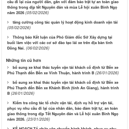
cầu đi lại của người dân, gắn với đảm bảo trật tự an toàn giao
thông trong dịp tết Nguyên đán và mùa Lễ hội xuân Bính Ngọ
(05/02/2026)
năm 2026
tăng cường công tác quản lý hoạt động kinh doanh vận tải
(05/02/2026)
Thông báo Kết luận của Phó Giám đốc Sở Xây dựng tại
buổi làm việc với các cơ sở đào tạo lái xe trên địa bàn tỉnh
(06/02/2026)
Đồng Nai.
Những tin cũ hơn
bổ sung xe khai thác tuyến vận tải khách cố định từ Bến xe
(26/01/2026)
Phú Thạnh đến Bến xe Vĩnh Thuận, hành trình B
bổ sung xe khai thác tuyến vận tải khách cố định từ Bến xe
Phú Thạnh đến Bến xe Khánh Bình (tỉnh An Giang), hành trình
(26/01/2026)
B
Kiểm tra công tác tổ chức vận tải, dịch vụ hỗ trợ vận tải,
phục vụ nhu cầu đi lại của nhân dân, bảo đảm trật tự, an toàn
giao thông trong dịp Tết Nguyên đán và Lễ hội xuân Bính Ngọ
(23/01/2026)
năm 2026.
KẾ HOẠCH Tổ chức vận chuyển hành khách, phục vụ nhu