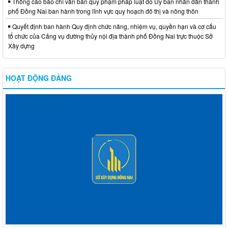
Thông cáo báo chí văn bản quy phạm pháp luật do Ủy ban nhân dân thành
phố Đồng Nai ban hành trong lĩnh vực quy hoạch đô thị và nông thôn
Quyết định ban hành Quy định chức năng, nhiệm vụ, quyền hạn và cơ cấu
tổ chức của Cảng vụ đường thủy nội địa thành phố Đồng Nai trực thuộc Sở
Xây dựng
HOẠT ĐỘNG ĐẢNG