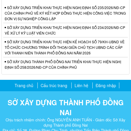
SỞ XÂY DỰNG TRIỂN KHAI THỰC HIỆN NGHỊ ĐỊNH SỐ 235/2026/NĐ-CP
CỦA CHÍNH PHỦ VỀ KÝ KẾT HỢP ĐỒNG THỰC HIỆN CÔNG VIỆC TRONG
ĐƠN VỊ SỰ NGHIỆP CÔNG LẬP
SỞ XÂY DỰNG TRIỂN KHAI THỰC HIỆN NGHỊ ĐỊNH SỐ 234/2026/NĐ-CP
VỀ XỬ LÝ KỶ LUẬT VIÊN CHỨC
SỞ XÂY DỰNG TRIỂN KHAI THỰC HIỆN KẾ HOẠCH SỐ 79/KH-UBND VỀ
TỔ CHỨC CHƯƠNG TRÌNH ĐỐI THOẠI GIỮA CHỦ TỊCH UBND CÁC CẤP
VỚI THANH NIÊN THÀNH PHỐ ĐỒNG NAI NĂM 2026
SỞ XÂY DỰNG THÀNH PHỐ ĐỒNG NAI TRIỂN KHAI THỰC HIỆN NGHỊ
ĐỊNH SỐ 258/2026/NĐ-CP CỦA CHÍNH PHỦ
Trang chủ
Cấu trúc trang
Liên hệ
Đăng nhập
SỞ XÂY DỰNG THÀNH PHỐ ĐỒNG
NAI
Chịu trách nhiệm chính: Ông NGUYỄN ANH TUẤN - Giám đốc Sở Xây
dựng Thành phố Đồng Nai
Địa chỉ: Số 38, Đường Phan Chu Trinh, phường Trấn Biên Thành phố Đồng