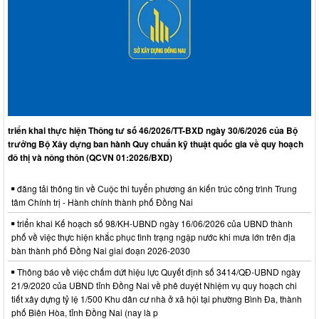
triển khai thực hiện Thông tư số 46/2026/TT-BXD ngày 30/6/2026 của Bộ
trưởng Bộ Xây dựng ban hành Quy chuẩn kỹ thuật quốc gia về quy hoạch
đô thị và nông thôn (QCVN 01:2026/BXD)
đăng tải thông tin về Cuộc thi tuyển phương án kiến trúc công trình Trung
tâm Chính trị - Hành chính thành phố Đồng Nai
triển khai Kế hoạch số 98/KH-UBND ngày 16/06/2026 của UBND thành
phố về việc thực hiện khắc phục tình trạng ngập nước khi mưa lớn trên địa
bàn thành phố Đồng Nai giai đoạn 2026-2030
Thông báo về việc chấm dứt hiệu lực Quyết định số 3414/QĐ-UBND ngày
21/9/2020 của UBND tỉnh Đồng Nai về phê duyệt Nhiệm vụ quy hoạch chi
tiết xây dựng tỷ lệ 1/500 Khu dân cư nhà ở xã hội tại phường Bình Đa, thành
phố Biên Hòa, tỉnh Đồng Nai (nay là p