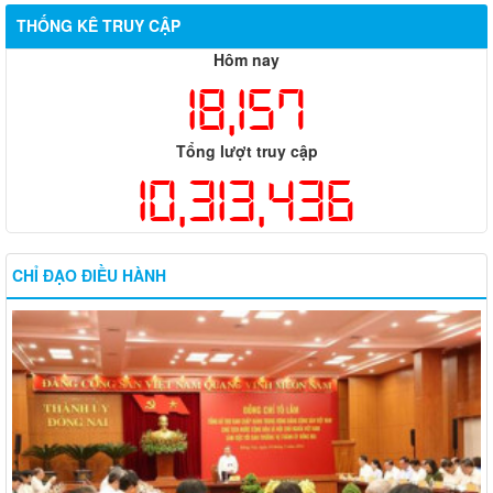
THỐNG KÊ TRUY CẬP
Hôm nay
18,157
Tổng lượt truy cập
10,313,436
CHỈ ĐẠO ĐIỀU HÀNH