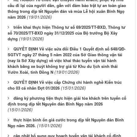
cầu đi lại của người dân, gắn với đảm bảo trật tự an toàn giao
thông trong dịp tết Nguyên đán và mùa Lễ hội xuân Bính Ngọ
(19/01/2026)
năm 2026
triển khai thực hiện Thông tư số 69/2025/TT-BXD, Thông tư
số 70/2025/TT-BXD ngày 31/12/2025 của Bộ trưởng Bộ Xây
(19/01/2026)
dựng
QUYẾT ĐỊNH Về việc sửa đổi Điều 1 Quyết định số 648/QĐ-
SGTVT ngày 27 tháng 5 năm 2022 của Sở Giao thông vận tải
(nay là Sở Xây dựng) về việc khai thác tuyến vận tải hành
khách bằng xe buýt không trợ giá từ Khu du lịch sinh thái
(19/01/2026)
Vườn Xoài, tỉnh Đồng N
QUYẾT ĐỊNH Về việc cấp Chứng chỉ hành nghề Kiến trúc
(15/01/2026)
cho 03 cá nhân Đợt 01/2026
đăng ký phương tiện thực hiện giải tỏa khách trên tuyến cố
định trong dịp tết Nguyên đán Bính Ngọ năm 2026
(15/01/2026)
thực hiện bình ổn giá cước trong dịp tết Nguyên đán Bính
(15/01/2026)
Ngọ năm 2026.
cập nhật bổ sung quy hoạch tuyến vận tải khách cố định