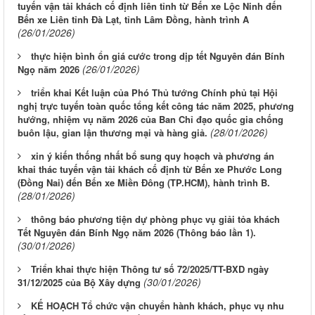
tuyến vận tải khách cố định liên tỉnh từ Bến xe Lộc Ninh đến
Bến xe Liên tỉnh Đà Lạt, tỉnh Lâm Đồng, hành trình A
(26/01/2026)
thực hiện bình ổn giá cước trong dịp tết Nguyên đán Bính
(26/01/2026)
Ngọ năm 2026
triển khai Kết luận của Phó Thủ tướng Chính phủ tại Hội
nghị trực tuyến toàn quốc tổng kết công tác năm 2025, phương
hướng, nhiệm vụ năm 2026 của Ban Chỉ đạo quốc gia chống
(28/01/2026)
buôn lậu, gian lận thương mại và hàng giả.
xin ý kiến thống nhất bổ sung quy hoạch và phương án
khai thác tuyến vận tải khách cố định từ Bến xe Phước Long
(Đồng Nai) đến Bến xe Miền Đông (TP.HCM), hành trình B.
(28/01/2026)
thông báo phương tiện dự phòng phục vụ giải tỏa khách
Tết Nguyên đán Bính Ngọ năm 2026 (Thông báo lần 1).
(30/01/2026)
Triển khai thực hiện Thông tư số 72/2025/TT-BXD ngày
(30/01/2026)
31/12/2025 của Bộ Xây dựng
KẾ HOẠCH Tổ chức vận chuyển hành khách, phục vụ nhu