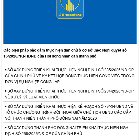
Các biện pháp bảo đảm thực hiện dân chủ ở cơ sở theo Nghị quyết số
16/2026/NQ-HĐND của Hội đồng nhân dân thành phố
SỞ XÂY DỰNG TRIỂN KHAI THỰC HIỆN NGHỊ ĐỊNH SỐ 235/2026/NĐ-CP
CỦA CHÍNH PHỦ VỀ KÝ KẾT HỢP ĐỒNG THỰC HIỆN CÔNG VIỆC TRONG
ĐƠN VỊ SỰ NGHIỆP CÔNG LẬP
SỞ XÂY DỰNG TRIỂN KHAI THỰC HIỆN NGHỊ ĐỊNH SỐ 234/2026/NĐ-CP
VỀ XỬ LÝ KỶ LUẬT VIÊN CHỨC
SỞ XÂY DỰNG TRIỂN KHAI THỰC HIỆN KẾ HOẠCH SỐ 79/KH-UBND VỀ
TỔ CHỨC CHƯƠNG TRÌNH ĐỐI THOẠI GIỮA CHỦ TỊCH UBND CÁC CẤP
VỚI THANH NIÊN THÀNH PHỐ ĐỒNG NAI NĂM 2026
SỞ XÂY DỰNG THÀNH PHỐ ĐỒNG NAI TRIỂN KHAI THỰC HIỆN NGHỊ
ĐỊNH SỐ 258/2026/NĐ-CP CỦA CHÍNH PHỦ