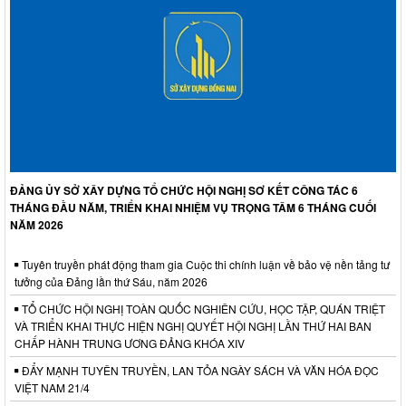
ĐẢNG ỦY SỞ XÂY DỰNG TỔ CHỨC HỘI NGHỊ SƠ KẾT CÔNG TÁC 6
THÁNG ĐẦU NĂM, TRIỂN KHAI NHIỆM VỤ TRỌNG TÂM 6 THÁNG CUỐI
NĂM 2026
Tuyên truyền phát động tham gia Cuộc thi chính luận về bảo vệ nền tảng tư
tưởng của Đảng lần thứ Sáu, năm 2026
TỔ CHỨC HỘI NGHỊ TOÀN QUỐC NGHIÊN CỨU, HỌC TẬP, QUÁN TRIỆT
VÀ TRIỂN KHAI THỰC HIỆN NGHỊ QUYẾT HỘI NGHỊ LẦN THỨ HAI BAN
CHẤP HÀNH TRUNG ƯƠNG ĐẢNG KHÓA XIV
ĐẨY MẠNH TUYÊN TRUYỀN, LAN TỎA NGÀY SÁCH VÀ VĂN HÓA ĐỌC
VIỆT NAM 21/4