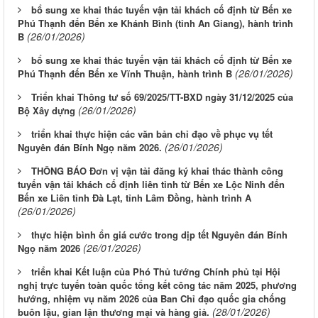
bổ sung xe khai thác tuyến vận tải khách cố định từ Bến xe
Phú Thạnh đến Bến xe Khánh Bình (tỉnh An Giang), hành trình
(26/01/2026)
B
bổ sung xe khai thác tuyến vận tải khách cố định từ Bến xe
(26/01/2026)
Phú Thạnh đến Bến xe Vĩnh Thuận, hành trình B
Triển khai Thông tư số 69/2025/TT-BXD ngày 31/12/2025 của
(26/01/2026)
Bộ Xây dựng
triển khai thực hiện các văn bản chỉ đạo về phục vụ tết
(26/01/2026)
Nguyên đán Bính Ngọ năm 2026.
THÔNG BÁO Đơn vị vận tải đăng ký khai thác thành công
tuyến vận tải khách cố định liên tỉnh từ Bến xe Lộc Ninh đến
Bến xe Liên tỉnh Đà Lạt, tỉnh Lâm Đồng, hành trình A
(26/01/2026)
thực hiện bình ổn giá cước trong dịp tết Nguyên đán Bính
(26/01/2026)
Ngọ năm 2026
triển khai Kết luận của Phó Thủ tướng Chính phủ tại Hội
nghị trực tuyến toàn quốc tổng kết công tác năm 2025, phương
hướng, nhiệm vụ năm 2026 của Ban Chỉ đạo quốc gia chống
(28/01/2026)
buôn lậu, gian lận thương mại và hàng giả.