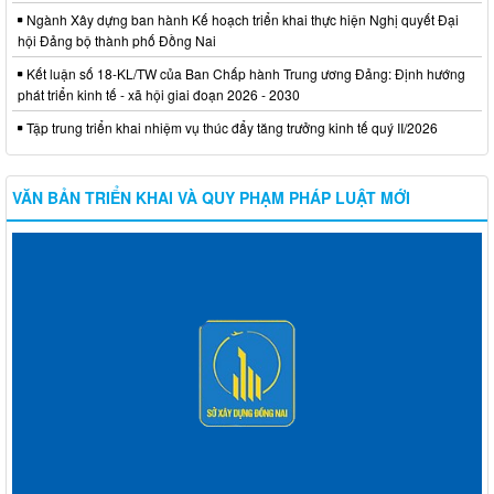
Ngành Xây dựng ban hành Kế hoạch triển khai thực hiện Nghị quyết Đại
hội Đảng bộ thành phố Đồng Nai
Kết luận số 18-KL/TW của Ban Chấp hành Trung ương Đảng: Định hướng
phát triển kinh tế - xã hội giai đoạn 2026 - 2030
Tập trung triển khai nhiệm vụ thúc đẩy tăng trưởng kinh tế quý II/2026
VĂN BẢN TRIỂN KHAI VÀ QUY PHẠM PHÁP LUẬT MỚI