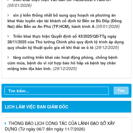
(05/01/2026)
xin ý kiến thống nhất bổ sung quy hoạch và phương án
khai thác tuyến vận tải khách cố định từ Bến xe Bù Đốp (Đồng
(05/01/2026)
Nai) đến Bến xe An Phú (TP.HCM), hành trình A
Triển khai thực hiện Quyết định số 43/2025/QĐ-TTg ngày
28/11/2025 của Thủ tướng Chính phủ quy định lộ trình áp dụng
(29/12/2025)
quy chuẩn kỹ thuật quốc gia về khí thải xe ô tô
tăng cường triển khai các hoạt động phòng, chống bệnh
cúm mùa, bệnh do vi rút hợp bào hô hấp và bệnh tay chân
LỊCH CÔNG TÁC CỦA LÃNH ĐẠO SỞ XÂY DỰNG (Từ ngày
(29/12/2025)
miệng trên địa bàn tỉnh.
03/8 đến ngày 08/8/2026)
THÔNG BÁO LỊCH CÔNG TÁC CỦA LÃNH ĐẠO SỞ XÂY
Tìm
DỰNG (Từ ngày 27/7 đến ngày 31/7/2026)
THÔNG BÁO LỊCH CÔNG TÁC CỦA LÃNH ĐẠO SỞ XÂY
LỊCH LÀM VIỆC BAN GIÁM ĐỐC
DỰNG (Từ ngày 20/7 đến ngày 25/7/2026)
THÔNG BÁO LỊCH CÔNG TÁC CỦA LÃNH ĐẠO SỞ XÂY
DỰNG (Từ ngày 06/7 đến ngày 11/7/2026)