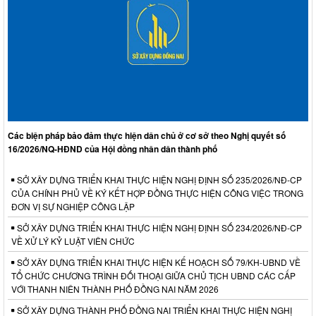
Các biện pháp bảo đảm thực hiện dân chủ ở cơ sở theo Nghị quyết số
16/2026/NQ-HĐND của Hội đồng nhân dân thành phố
SỞ XÂY DỰNG TRIỂN KHAI THỰC HIỆN NGHỊ ĐỊNH SỐ 235/2026/NĐ-CP
CỦA CHÍNH PHỦ VỀ KÝ KẾT HỢP ĐỒNG THỰC HIỆN CÔNG VIỆC TRONG
ĐƠN VỊ SỰ NGHIỆP CÔNG LẬP
SỞ XÂY DỰNG TRIỂN KHAI THỰC HIỆN NGHỊ ĐỊNH SỐ 234/2026/NĐ-CP
VỀ XỬ LÝ KỶ LUẬT VIÊN CHỨC
SỞ XÂY DỰNG TRIỂN KHAI THỰC HIỆN KẾ HOẠCH SỐ 79/KH-UBND VỀ
TỔ CHỨC CHƯƠNG TRÌNH ĐỐI THOẠI GIỮA CHỦ TỊCH UBND CÁC CẤP
VỚI THANH NIÊN THÀNH PHỐ ĐỒNG NAI NĂM 2026
SỞ XÂY DỰNG THÀNH PHỐ ĐỒNG NAI TRIỂN KHAI THỰC HIỆN NGHỊ