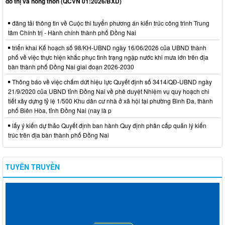
đô thị và nông thôn (QCVN 01:2026/BXD)
đăng tải thông tin về Cuộc thi tuyển phương án kiến trúc công trình Trung
tâm Chính trị - Hành chính thành phố Đồng Nai
triển khai Kế hoạch số 98/KH-UBND ngày 16/06/2026 của UBND thành
phố về việc thực hiện khắc phục tình trạng ngập nước khi mưa lớn trên địa
bàn thành phố Đồng Nai giai đoạn 2026-2030
Thông báo về việc chấm dứt hiệu lực Quyết định số 3414/QĐ-UBND ngày
21/9/2020 của UBND tỉnh Đồng Nai về phê duyệt Nhiệm vụ quy hoạch chi
tiết xây dựng tỷ lệ 1/500 Khu dân cư nhà ở xã hội tại phường Bình Đa, thành
phố Biên Hòa, tỉnh Đồng Nai (nay là p
lấy ý kiến dự thảo Quyết định ban hành Quy định phân cấp quản lý kiến
trúc trên địa bàn thành phố Đồng Nai
TUYÊN TRUYỀN