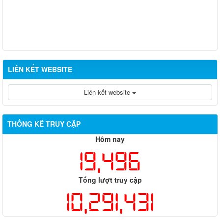
nghề đủ/không đủ điều kiện sát hạch cấp chứng chỉ hành nghề
Đợt 10/2026
Thông báo kết quả đánh giá hồ sơ đề nghị cấp chứng chỉ hành
nghề đủ/không đủ điều kiện sát hạch cấp chứng chỉ hành nghề
Đợt 11/2026
LIÊN KẾT WEBSITE
Liên kết website
THỐNG KÊ TRUY CẬP
Hôm nay
19,496
Tổng lượt truy cập
10,291,431