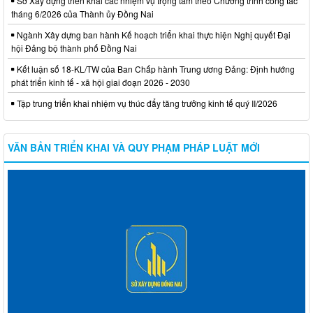
Sở Xây dựng triển khai các nhiệm vụ trọng tâm theo Chương trình công tác
tháng 6/2026 của Thành ủy Đồng Nai
Ngành Xây dựng ban hành Kế hoạch triển khai thực hiện Nghị quyết Đại
hội Đảng bộ thành phố Đồng Nai
Kết luận số 18-KL/TW của Ban Chấp hành Trung ương Đảng: Định hướng
phát triển kinh tế - xã hội giai đoạn 2026 - 2030
Tập trung triển khai nhiệm vụ thúc đẩy tăng trưởng kinh tế quý II/2026
VĂN BẢN TRIỂN KHAI VÀ QUY PHẠM PHÁP LUẬT MỚI