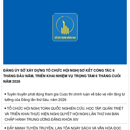
ĐẢNG ỦY SỞ XÂY DỰNG TỔ CHỨC HỘI NGHỊ SƠ KẾT CÔNG TÁC 6
THÁNG ĐẦU NĂM, TRIỂN KHAI NHIỆM VỤ TRỌNG TÂM 6 THÁNG CUỐI
NĂM 2026
Tuyên truyền phát động tham gia Cuộc thi chính luận về bảo vệ nền tảng tư
tưởng của Đảng lần thứ Sáu, năm 2026
TỔ CHỨC HỘI NGHỊ TOÀN QUỐC NGHIÊN CỨU, HỌC TẬP, QUÁN TRIỆT
VÀ TRIỂN KHAI THỰC HIỆN NGHỊ QUYẾT HỘI NGHỊ LẦN THỨ HAI BAN
CHẤP HÀNH TRUNG ƯƠNG ĐẢNG KHÓA XIV
ĐẨY MẠNH TUYÊN TRUYỀN, LAN TỎA NGÀY SÁCH VÀ VĂN HÓA ĐỌC