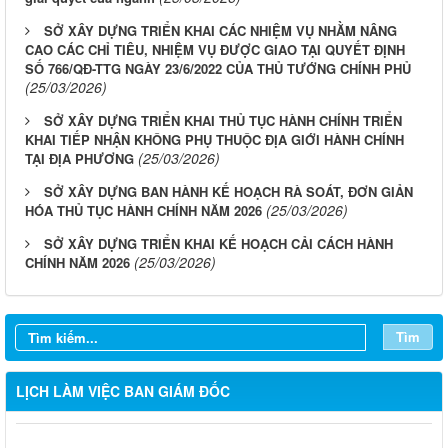
SỞ XÂY DỰNG TRIỂN KHAI CÁC NHIỆM VỤ NHẰM NÂNG
CAO CÁC CHỈ TIÊU, NHIỆM VỤ ĐƯỢC GIAO TẠI QUYẾT ĐỊNH
SỐ 766/QĐ-TTG NGÀY 23/6/2022 CỦA THỦ TƯỚNG CHÍNH PHỦ
(25/03/2026)
SỞ XÂY DỰNG TRIỂN KHAI THỦ TỤC HÀNH CHÍNH TRIỂN
KHAI TIẾP NHẬN KHÔNG PHỤ THUỘC ĐỊA GIỚI HÀNH CHÍNH
(25/03/2026)
TẠI ĐỊA PHƯƠNG
SỞ XÂY DỰNG BAN HÀNH KẾ HOẠCH RÀ SOÁT, ĐƠN GIẢN
(25/03/2026)
HÓA THỦ TỤC HÀNH CHÍNH NĂM 2026
SỞ XÂY DỰNG TRIỂN KHAI KẾ HOẠCH CẢI CÁCH HÀNH
(25/03/2026)
CHÍNH NĂM 2026
Tìm
LỊCH LÀM VIỆC BAN GIÁM ĐỐC
LỊCH CÔNG TÁC CỦA LÃNH ĐẠO SỞ XÂY DỰNG (Từ ngày