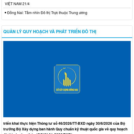
VIỆT NAM 21/4
Đồng Nai: Tầm nhìn Đô thị Trực thuộc Trung ương
QUẢN LÝ QUY HOẠCH VÀ PHÁT TRIỂN ĐÔ THỊ
triển khai thực hiện Thông tư số 46/2026/TT-BXD ngày 30/6/2026 của Bộ
trưởng Bộ Xây dựng ban hành Quy chuẩn kỹ thuật quốc gia về quy hoạch