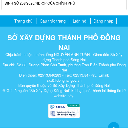
ĐỊNH SỐ 258/2026/NĐ-CP CỦA CHÍNH PHỦ
Trang chủ
Cấu trúc trang
Liên hệ
Đăng nhập
SỞ XÂY DỰNG THÀNH PHỐ ĐỒNG
NAI
Chịu trách nhiệm chính: Ông NGUYỄN ANH TUẤN - Giám đốc Sở Xây
dựng Thành phố Đồng Nai
Địa chỉ: Số 38, Đường Phan Chu Trinh, phường Trấn Biên Thành phố Đồng
Nai
Điện thoại: 02513.846283 - Fax: 02513.847795. Email:
sxd@dongnai.gov.vn
Bản quyền thuộc về Sở Xây Dựng Thành phố Đồng Nai
® Ghi rõ nguồn "Sở Xây Dựng Đồng Nai" khi bạn phát hành lại thông tin từ
website này.​