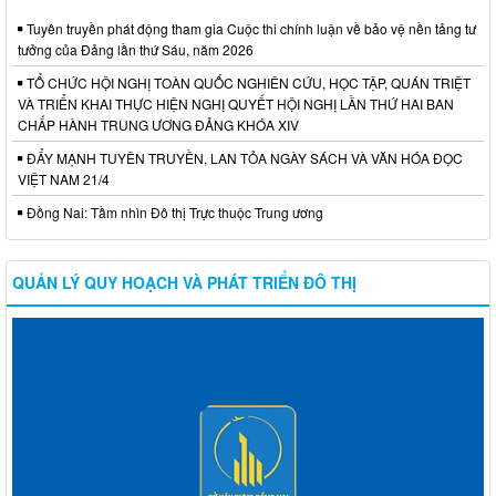
Tuyên truyền phát động tham gia Cuộc thi chính luận về bảo vệ nền tảng tư
tưởng của Đảng lần thứ Sáu, năm 2026
TỔ CHỨC HỘI NGHỊ TOÀN QUỐC NGHIÊN CỨU, HỌC TẬP, QUÁN TRIỆT
VÀ TRIỂN KHAI THỰC HIỆN NGHỊ QUYẾT HỘI NGHỊ LẦN THỨ HAI BAN
CHẤP HÀNH TRUNG ƯƠNG ĐẢNG KHÓA XIV
ĐẨY MẠNH TUYÊN TRUYỀN, LAN TỎA NGÀY SÁCH VÀ VĂN HÓA ĐỌC
VIỆT NAM 21/4
Đồng Nai: Tầm nhìn Đô thị Trực thuộc Trung ương
QUẢN LÝ QUY HOẠCH VÀ PHÁT TRIỂN ĐÔ THỊ