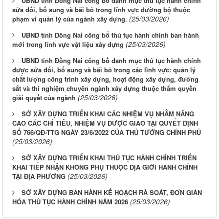
UBND tỉnh Đồng Nai công bố danh mục thủ tục hành chính
sửa đổi, bổ sung và bãi bỏ trong lĩnh vực đường bộ thuộc
(25/03/2026)
phạm vi quản lý của ngành xây dựng.
UBND tỉnh Đồng Nai công bố thủ tục hành chính ban hành
(25/03/2026)
mới trong lĩnh vực vật liệu xây dựng
UBND tỉnh Đồng Nai công bố danh mục thủ tục hành chính
được sửa đổi, bổ sung và bãi bỏ trong các lĩnh vực: quản lý
chất lượng công trình xây dựng, hoạt động xây dựng, đường
sắt và thí nghiệm chuyên ngành xây dựng thuộc thẩm quyền
(25/03/2026)
giải quyết của ngành
SỞ XÂY DỰNG TRIỂN KHAI CÁC NHIỆM VỤ NHẰM NÂNG
CAO CÁC CHỈ TIÊU, NHIỆM VỤ ĐƯỢC GIAO TẠI QUYẾT ĐỊNH
SỐ 766/QĐ-TTG NGÀY 23/6/2022 CỦA THỦ TƯỚNG CHÍNH PHỦ
(25/03/2026)
SỞ XÂY DỰNG TRIỂN KHAI THỦ TỤC HÀNH CHÍNH TRIỂN
KHAI TIẾP NHẬN KHÔNG PHỤ THUỘC ĐỊA GIỚI HÀNH CHÍNH
(25/03/2026)
TẠI ĐỊA PHƯƠNG
LỊCH CÔNG TÁC CỦA LÃNH ĐẠO SỞ XÂY DỰNG (Từ ngày
SỞ XÂY DỰNG BAN HÀNH KẾ HOẠCH RÀ SOÁT, ĐƠN GIẢN
03/8 đến ngày 08/8/2026)
(25/03/2026)
HÓA THỦ TỤC HÀNH CHÍNH NĂM 2026
THÔNG BÁO LỊCH CÔNG TÁC CỦA LÃNH ĐẠO SỞ XÂY