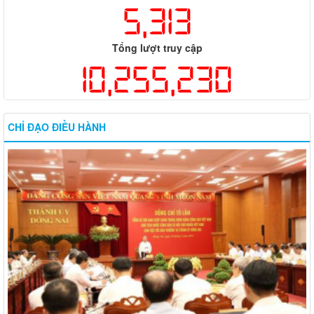
5,313
Tổng lượt truy cập
10,255,230
CHỈ ĐẠO ĐIỀU HÀNH