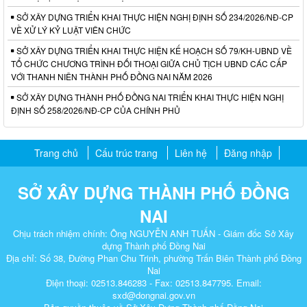
SỞ XÂY DỰNG TRIỂN KHAI THỰC HIỆN NGHỊ ĐỊNH SỐ 234/2026/NĐ-CP
VỀ XỬ LÝ KỶ LUẬT VIÊN CHỨC
SỞ XÂY DỰNG TRIỂN KHAI THỰC HIỆN KẾ HOẠCH SỐ 79/KH-UBND VỀ
TỔ CHỨC CHƯƠNG TRÌNH ĐỐI THOẠI GIỮA CHỦ TỊCH UBND CÁC CẤP
VỚI THANH NIÊN THÀNH PHỐ ĐỒNG NAI NĂM 2026
SỞ XÂY DỰNG THÀNH PHỐ ĐỒNG NAI TRIỂN KHAI THỰC HIỆN NGHỊ
ĐỊNH SỐ 258/2026/NĐ-CP CỦA CHÍNH PHỦ
Trang chủ
Cấu trúc trang
Liên hệ
Đăng nhập
SỞ XÂY DỰNG THÀNH PHỐ ĐỒNG
NAI
Chịu trách nhiệm chính: Ông NGUYỄN ANH TUẤN - Giám đốc Sở Xây
dựng Thành phố Đồng Nai
Địa chỉ: Số 38, Đường Phan Chu Trinh, phường Trấn Biên Thành phố Đồng
Nai
Điện thoại: 02513.846283 - Fax: 02513.847795. Email:
sxd@dongnai.gov.vn