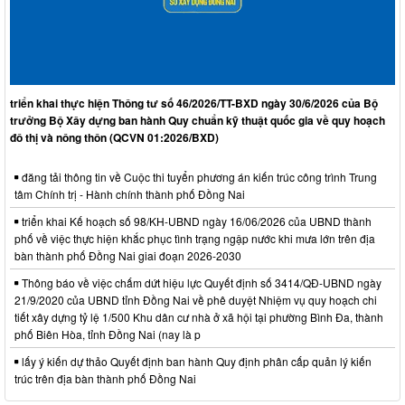
triển khai thực hiện Thông tư số 46/2026/TT-BXD ngày 30/6/2026 của Bộ
trưởng Bộ Xây dựng ban hành Quy chuẩn kỹ thuật quốc gia về quy hoạch
đô thị và nông thôn (QCVN 01:2026/BXD)
đăng tải thông tin về Cuộc thi tuyển phương án kiến trúc công trình Trung
tâm Chính trị - Hành chính thành phố Đồng Nai
triển khai Kế hoạch số 98/KH-UBND ngày 16/06/2026 của UBND thành
phố về việc thực hiện khắc phục tình trạng ngập nước khi mưa lớn trên địa
bàn thành phố Đồng Nai giai đoạn 2026-2030
Thông báo về việc chấm dứt hiệu lực Quyết định số 3414/QĐ-UBND ngày
21/9/2020 của UBND tỉnh Đồng Nai về phê duyệt Nhiệm vụ quy hoạch chi
tiết xây dựng tỷ lệ 1/500 Khu dân cư nhà ở xã hội tại phường Bình Đa, thành
phố Biên Hòa, tỉnh Đồng Nai (nay là p
lấy ý kiến dự thảo Quyết định ban hành Quy định phân cấp quản lý kiến
trúc trên địa bàn thành phố Đồng Nai