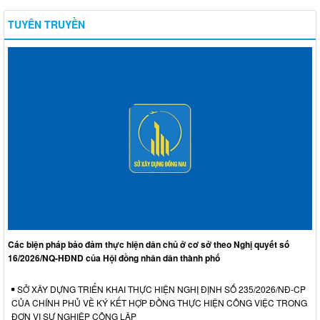
TUYÊN TRUYỀN
Các biện pháp bảo đảm thực hiện dân chủ ở cơ sở theo Nghị quyết số
16/2026/NQ-HĐND của Hội đồng nhân dân thành phố
SỞ XÂY DỰNG TRIỂN KHAI THỰC HIỆN NGHỊ ĐỊNH SỐ 235/2026/NĐ-CP
CỦA CHÍNH PHỦ VỀ KÝ KẾT HỢP ĐỒNG THỰC HIỆN CÔNG VIỆC TRONG
ĐƠN VỊ SỰ NGHIỆP CÔNG LẬP