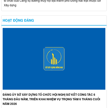
tổ chức của Cảng vụ đường thủy nội địa thành phố Đồng Nai trực thuộc Sở
Xây dựng
HOẠT ĐỘNG ĐẢNG
ĐẢNG ỦY SỞ XÂY DỰNG TỔ CHỨC HỘI NGHỊ SƠ KẾT CÔNG TÁC 6
THÁNG ĐẦU NĂM, TRIỂN KHAI NHIỆM VỤ TRỌNG TÂM 6 THÁNG CUỐI
NĂM 2026