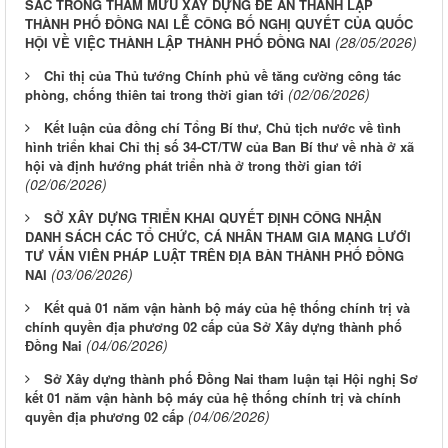
SẮC TRONG THAM MƯU XÂY DỰNG ĐỀ ÁN THÀNH LẬP
THÀNH PHỐ ĐỒNG NAI LỄ CÔNG BỐ NGHỊ QUYẾT CỦA QUỐC
(28/05/2026)
HỘI VỀ VIỆC THÀNH LẬP THÀNH PHỐ ĐỒNG NAI
Chỉ thị của Thủ tướng Chính phủ về tăng cường công tác
(02/06/2026)
phòng, chống thiên tai trong thời gian tới
Kết luận của đồng chí Tổng Bí thư, Chủ tịch nước về tình
hình triển khai Chỉ thị số 34-CT/TW của Ban Bí thư về nhà ở xã
hội và định hướng phát triển nhà ở trong thời gian tới
(02/06/2026)
SỞ XÂY DỰNG TRIỂN KHAI QUYẾT ĐỊNH CÔNG NHẬN
DANH SÁCH CÁC TỔ CHỨC, CÁ NHÂN THAM GIA MẠNG LƯỚI
TƯ VẤN VIÊN PHÁP LUẬT TRÊN ĐỊA BÀN THÀNH PHỐ ĐỒNG
(03/06/2026)
NAI
Kết quả 01 năm vận hành bộ máy của hệ thống chính trị và
chính quyền địa phương 02 cấp của Sở Xây dựng thành phố
(04/06/2026)
Đồng Nai
Sở Xây dựng thành phố Đồng Nai tham luận tại Hội nghị Sơ
kết 01 năm vận hành bộ máy của hệ thống chính trị và chính
(04/06/2026)
quyền địa phương 02 cấp