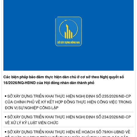
Các biện pháp bảo đảm thực hiện dân chủ ở cơ sở theo Nghị quyết số
16/2026/NQ-HĐND của Hội đồng nhân dân thành phố
SỞ XÂY DỰNG TRIỂN KHAI THỰC HIỆN NGHỊ ĐỊNH SỐ 235/2026/NĐ-CP
CỦA CHÍNH PHỦ VỀ KÝ KẾT HỢP ĐỒNG THỰC HIỆN CÔNG VIỆC TRONG
ĐƠN VỊ SỰ NGHIỆP CÔNG LẬP
SỞ XÂY DỰNG TRIỂN KHAI THỰC HIỆN NGHỊ ĐỊNH SỐ 234/2026/NĐ-CP
VỀ XỬ LÝ KỶ LUẬT VIÊN CHỨC
SỞ XÂY DỰNG TRIỂN KHAI THỰC HIỆN KẾ HOẠCH SỐ 79/KH-UBND VỀ