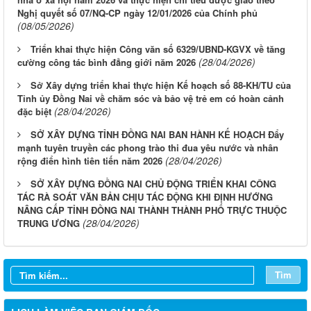
Nghị quyết số 07/NQ-CP ngày 12/01/2026 của Chính phủ
(08/05/2026)
Triển khai thực hiện Công văn số 6329/UBND-KGVX về tăng
(28/04/2026)
cường công tác bình đẳng giới năm 2026
Sở Xây dựng triển khai thực hiện Kế hoạch số 88-KH/TU của
Tỉnh ủy Đồng Nai về chăm sóc và bảo vệ trẻ em có hoàn cảnh
(28/04/2026)
đặc biệt
SỞ XÂY DỰNG TỈNH ĐỒNG NAI BAN HÀNH KẾ HOẠCH Đẩy
mạnh tuyên truyền các phong trào thi đua yêu nước và nhân
(28/04/2026)
rộng điển hình tiên tiến năm 2026
SỞ XÂY DỰNG ĐỒNG NAI CHỦ ĐỘNG TRIỂN KHAI CÔNG
LỊCH CÔNG TÁC CỦA LÃNH ĐẠO SỞ XÂY DỰNG (Từ ngày
TÁC RÀ SOÁT VĂN BẢN CHỊU TÁC ĐỘNG KHI ĐỊNH HƯỚNG
03/8 đến ngày 08/8/2026)
NÂNG CẤP TỈNH ĐỒNG NAI THÀNH THÀNH PHỐ TRỰC THUỘC
(28/04/2026)
TRUNG ƯƠNG
THÔNG BÁO LỊCH CÔNG TÁC CỦA LÃNH ĐẠO SỞ XÂY
DỰNG (Từ ngày 27/7 đến ngày 31/7/2026)
THÔNG BÁO LỊCH CÔNG TÁC CỦA LÃNH ĐẠO SỞ XÂY
Tìm
DỰNG (Từ ngày 20/7 đến ngày 25/7/2026)