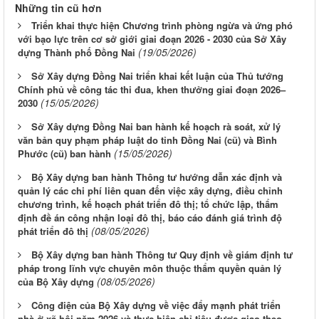
Những tin cũ hơn
Triển khai thực hiện Chương trình phòng ngừa và ứng phó
với bạo lực trên cơ sở giới giai đoạn 2026 - 2030 của Sở Xây
(19/05/2026)
dựng Thành phố Đồng Nai
Sở Xây dựng Đồng Nai triển khai kết luận của Thủ tướng
Chính phủ về công tác thi đua, khen thưởng giai đoạn 2026–
(15/05/2026)
2030
Sở Xây dựng Đồng Nai ban hành kế hoạch rà soát, xử lý
văn bản quy phạm pháp luật do tỉnh Đồng Nai (cũ) và Bình
(15/05/2026)
Phước (cũ) ban hành
Bộ Xây dựng ban hành Thông tư hướng dẫn xác định và
quản lý các chi phí liên quan đến việc xây dựng, điều chỉnh
chương trình, kế hoạch phát triển đô thị; tổ chức lập, thẩm
định đề án công nhận loại đô thị, báo cáo đánh giá trình độ
(08/05/2026)
phát triển đô thị
Bộ Xây dựng ban hành Thông tư Quy định về giám định tư
pháp trong lĩnh vực chuyên môn thuộc thẩm quyền quản lý
(08/05/2026)
của Bộ Xây dựng
Công điện của Bộ Xây dựng về việc đẩy mạnh phát triển
nhà ở xã hội năm 2026 và thực hiện chỉ tiêu được giao theo