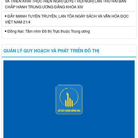
VÀ TRIỂN KHAI THỰC HIỆN NGHỊ QUYẾT HỘI NGHỊ LẦN THỨ HAI BAN
CHẤP HÀNH TRUNG ƯƠNG ĐẢNG KHÓA XIV
ĐẨY MẠNH TUYÊN TRUYỀN, LAN TỎA NGÀY SÁCH VÀ VĂN HÓA ĐỌC
VIỆT NAM 21/4
Đồng Nai: Tầm nhìn Đô thị Trực thuộc Trung ương
QUẢN LÝ QUY HOẠCH VÀ PHÁT TRIỂN ĐÔ THỊ