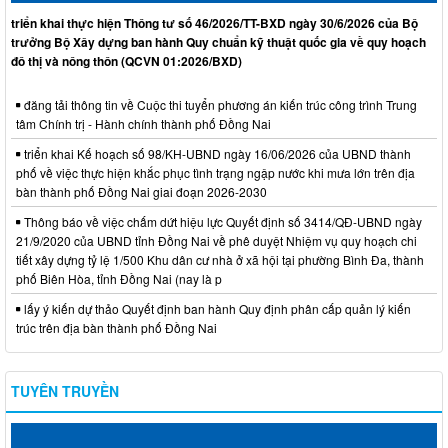
triển khai thực hiện Thông tư số 46/2026/TT-BXD ngày 30/6/2026 của Bộ
trưởng Bộ Xây dựng ban hành Quy chuẩn kỹ thuật quốc gia về quy hoạch
đô thị và nông thôn (QCVN 01:2026/BXD)
đăng tải thông tin về Cuộc thi tuyển phương án kiến trúc công trình Trung
tâm Chính trị - Hành chính thành phố Đồng Nai
triển khai Kế hoạch số 98/KH-UBND ngày 16/06/2026 của UBND thành
phố về việc thực hiện khắc phục tình trạng ngập nước khi mưa lớn trên địa
bàn thành phố Đồng Nai giai đoạn 2026-2030
Thông báo về việc chấm dứt hiệu lực Quyết định số 3414/QĐ-UBND ngày
21/9/2020 của UBND tỉnh Đồng Nai về phê duyệt Nhiệm vụ quy hoạch chi
tiết xây dựng tỷ lệ 1/500 Khu dân cư nhà ở xã hội tại phường Bình Đa, thành
phố Biên Hòa, tỉnh Đồng Nai (nay là p
lấy ý kiến dự thảo Quyết định ban hành Quy định phân cấp quản lý kiến
trúc trên địa bàn thành phố Đồng Nai
TUYÊN TRUYỀN