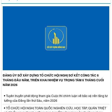
ĐẢNG ỦY SỞ XÂY DỰNG TỔ CHỨC HỘI NGHỊ SƠ KẾT CÔNG TÁC 6
THÁNG ĐẦU NĂM, TRIỂN KHAI NHIỆM VỤ TRỌNG TÂM 6 THÁNG CUỐI
NĂM 2026
Tuyên truyền phát động tham gia Cuộc thi chính luận về bảo vệ nền tảng tư
tưởng của Đảng lần thứ Sáu, năm 2026
TỔ CHỨC HỘI NGHỊ TOÀN QUỐC NGHIÊN CỨU, HỌC TẬP, QUÁN TRIỆT