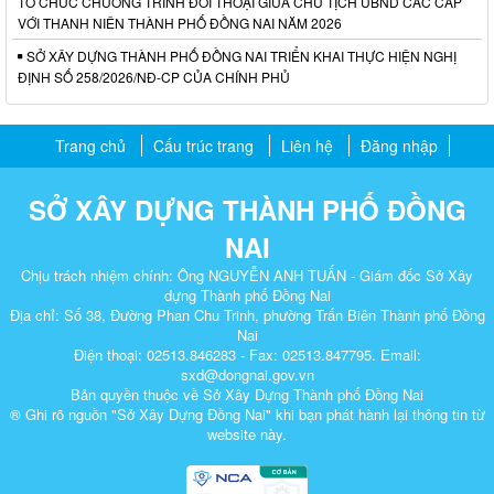
TỔ CHỨC CHƯƠNG TRÌNH ĐỐI THOẠI GIỮA CHỦ TỊCH UBND CÁC CẤP
VỚI THANH NIÊN THÀNH PHỐ ĐỒNG NAI NĂM 2026
SỞ XÂY DỰNG THÀNH PHỐ ĐỒNG NAI TRIỂN KHAI THỰC HIỆN NGHỊ
ĐỊNH SỐ 258/2026/NĐ-CP CỦA CHÍNH PHỦ
Trang chủ
Cấu trúc trang
Liên hệ
Đăng nhập
SỞ XÂY DỰNG THÀNH PHỐ ĐỒNG
NAI
Chịu trách nhiệm chính: Ông NGUYỄN ANH TUẤN - Giám đốc Sở Xây
dựng Thành phố Đồng Nai
Địa chỉ: Số 38, Đường Phan Chu Trinh, phường Trấn Biên Thành phố Đồng
Nai
Điện thoại: 02513.846283 - Fax: 02513.847795. Email:
sxd@dongnai.gov.vn
Bản quyền thuộc về Sở Xây Dựng Thành phố Đồng Nai
® Ghi rõ nguồn "Sở Xây Dựng Đồng Nai" khi bạn phát hành lại thông tin từ
website này.​