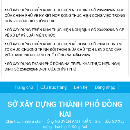
SỞ XÂY DỰNG TRIỂN KHAI THỰC HIỆN NGHỊ ĐỊNH SỐ 235/2026/NĐ-CP
CỦA CHÍNH PHỦ VỀ KÝ KẾT HỢP ĐỒNG THỰC HIỆN CÔNG VIỆC TRONG
ĐƠN VỊ SỰ NGHIỆP CÔNG LẬP
SỞ XÂY DỰNG TRIỂN KHAI THỰC HIỆN NGHỊ ĐỊNH SỐ 234/2026/NĐ-CP
VỀ XỬ LÝ KỶ LUẬT VIÊN CHỨC
SỞ XÂY DỰNG TRIỂN KHAI THỰC HIỆN KẾ HOẠCH SỐ 79/KH-UBND VỀ
TỔ CHỨC CHƯƠNG TRÌNH ĐỐI THOẠI GIỮA CHỦ TỊCH UBND CÁC CẤP
VỚI THANH NIÊN THÀNH PHỐ ĐỒNG NAI NĂM 2026
SỞ XÂY DỰNG THÀNH PHỐ ĐỒNG NAI TRIỂN KHAI THỰC HIỆN NGHỊ
ĐỊNH SỐ 258/2026/NĐ-CP CỦA CHÍNH PHỦ
Trang chủ
Cấu trúc trang
Liên hệ
Đăng nhập
SỞ XÂY DỰNG THÀNH PHỐ ĐỒNG
NAI
Chịu trách nhiệm chính: Ông NGUYỄN ANH TUẤN - Giám đốc Sở Xây
dựng Thành phố Đồng Nai