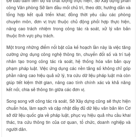
Để bảo đảm tiến độ và chất lượng thực hiện, Sở Xây dựng phân
công Văn phòng Sở làm đầu mối chủ trì, theo dõi, hướng dẫn và
tổng hợp kết quả triển khai; đồng thời yêu cầu các phòng
chuyên môn, đơn vị trực thuộc chủ động phối hợp thực hiện,
nâng cao trách nhiệm trong công tác rà soát, xử lý văn bản
thuộc lĩnh vực phụ trách.
Một trong những điểm nổi bật của kế hoạch lần này là việc tăng
cường ứng dụng công nghệ thông tin, chuyển đổi số và trí tuệ
nhân tạo trong công tác rà soát, hệ thống hóa văn bản quy
phạm pháp luật. Việc ứng dụng các nền tảng số không chỉ góp
phần nâng cao hiệu quả xử lý, tra cứu dữ liệu pháp luật mà còn
giúp tiết kiệm thời gian, nâng cao tính chính xác và khả năng
kết nối, chia sẻ thông tin giữa các đơn vị.
Song song với công tác rà soát, Sở Xây dựng cũng sẽ thực hiện
chuẩn hóa, làm sạch và cập nhật đầy đủ dữ liệu văn bản lên Cơ
sở dữ liệu quốc gia về pháp luật, phục vụ hiệu quả nhu cầu khai
thác, tra cứu thông tin của cơ quan, tổ chức, doanh nghiệp và
người dân.