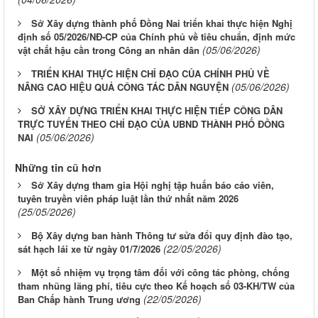
Sở Xây dựng thành phố Đồng Nai triển khai thực hiện Nghị
định số 05/2026/NĐ-CP của Chính phủ về tiêu chuẩn, định mức
(05/06/2026)
vật chất hậu cần trong Công an nhân dân
TRIỂN KHAI THỰC HIỆN CHỈ ĐẠO CỦA CHÍNH PHỦ VỀ
(05/06/2026)
NÂNG CAO HIỆU QUẢ CÔNG TÁC DÂN NGUYỆN
SỞ XÂY DỰNG TRIỂN KHAI THỰC HIỆN TIẾP CÔNG DÂN
TRỰC TUYẾN THEO CHỈ ĐẠO CỦA UBND THÀNH PHỐ ĐỒNG
(05/06/2026)
NAI
Những tin cũ hơn
Sở Xây dựng tham gia Hội nghị tập huấn báo cáo viên,
tuyên truyền viên pháp luật lần thứ nhất năm 2026
(25/05/2026)
Bộ Xây dựng ban hành Thông tư sửa đổi quy định đào tạo,
(22/05/2026)
sát hạch lái xe từ ngày 01/7/2026
Một số nhiệm vụ trọng tâm đối với công tác phòng, chống
tham nhũng lãng phí, tiêu cực theo Kế hoạch số 03-KH/TW của
(22/05/2026)
Ban Chấp hành Trung ương