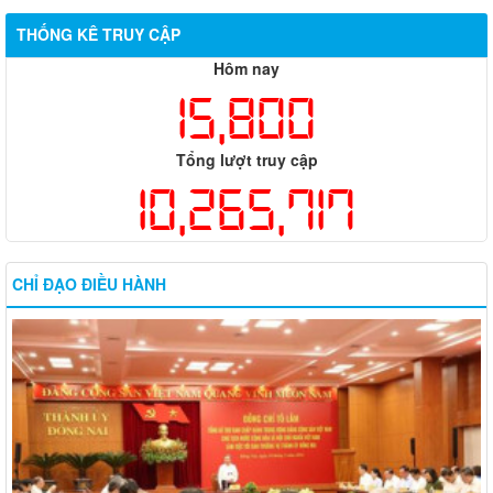
THỐNG KÊ TRUY CẬP
Hôm nay
15,800
Tổng lượt truy cập
10,265,717
CHỈ ĐẠO ĐIỀU HÀNH