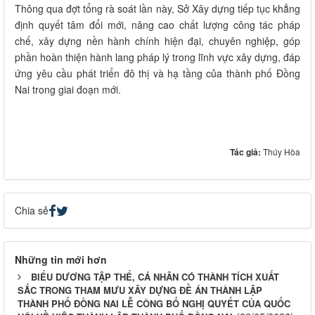
Thông qua đợt tổng rà soát lần này, Sở Xây dựng tiếp tục khẳng
định quyết tâm đổi mới, nâng cao chất lượng công tác pháp
chế, xây dựng nền hành chính hiện đại, chuyên nghiệp, góp
phần hoàn thiện hành lang pháp lý trong lĩnh vực xây dựng, đáp
ứng yêu cầu phát triển đô thị và hạ tầng của thành phố Đồng
Nai trong giai đoạn mới.
Tác giả:
Thúy Hòa
Chia sẻ
Những tin mới hơn
BIỂU DƯƠNG TẬP THỂ, CÁ NHÂN CÓ THÀNH TÍCH XUẤT
SẮC TRONG THAM MƯU XÂY DỰNG ĐỀ ÁN THÀNH LẬP
THÀNH PHỐ ĐỒNG NAI LỄ CÔNG BỐ NGHỊ QUYẾT CỦA QUỐC