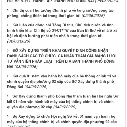
(28/05/2026)
HỘI VỀ VIỆC THÀNH LẬP THÀNH PHỐ ĐỒNG NAI
Chỉ thị của Thủ tướng Chính phủ về tăng cường công tác
(02/06/2026)
phòng, chống thiên tai trong thời gian tới
Kết luận của đồng chí Tổng Bí thư, Chủ tịch nước về tình
hình triển khai Chỉ thị số 34-CT/TW của Ban Bí thư về nhà ở xã
hội và định hướng phát triển nhà ở trong thời gian tới
(02/06/2026)
SỞ XÂY DỰNG TRIỂN KHAI QUYẾT ĐỊNH CÔNG NHẬN
DANH SÁCH CÁC TỔ CHỨC, CÁ NHÂN THAM GIA MẠNG LƯỚI
TƯ VẤN VIÊN PHÁP LUẬT TRÊN ĐỊA BÀN THÀNH PHỐ ĐỒNG
(03/06/2026)
NAI
Kết quả 01 năm vận hành bộ máy của hệ thống chính trị và
chính quyền địa phương 02 cấp của Sở Xây dựng thành phố
(04/06/2026)
Đồng Nai
Sở Xây dựng thành phố Đồng Nai tham luận tại Hội nghị Sơ
kết 01 năm vận hành bộ máy của hệ thống chính trị và chính
(04/06/2026)
quyền địa phương 02 cấp
Bộ Xây dựng tổ chức Hội nghị Sơ kết 01 năm vận hành bộ
máy của hệ thống chính trị và chính quyền địa phương 02 cấp
(04/06/2026)