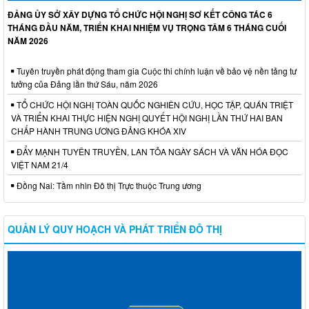
ĐẢNG ỦY SỞ XÂY DỰNG TỔ CHỨC HỘI NGHỊ SƠ KẾT CÔNG TÁC 6
THÁNG ĐẦU NĂM, TRIỂN KHAI NHIỆM VỤ TRỌNG TÂM 6 THÁNG CUỐI
NĂM 2026
Tuyên truyền phát động tham gia Cuộc thi chính luận về bảo vệ nền tảng tư
tưởng của Đảng lần thứ Sáu, năm 2026
TỔ CHỨC HỘI NGHỊ TOÀN QUỐC NGHIÊN CỨU, HỌC TẬP, QUÁN TRIỆT
VÀ TRIỂN KHAI THỰC HIỆN NGHỊ QUYẾT HỘI NGHỊ LẦN THỨ HAI BAN
CHẤP HÀNH TRUNG ƯƠNG ĐẢNG KHÓA XIV
ĐẨY MẠNH TUYÊN TRUYỀN, LAN TỎA NGÀY SÁCH VÀ VĂN HÓA ĐỌC
VIỆT NAM 21/4
Đồng Nai: Tầm nhìn Đô thị Trực thuộc Trung ương
QUẢN LÝ QUY HOẠCH VÀ PHÁT TRIỂN ĐÔ THỊ