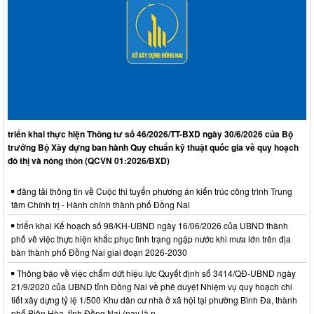
triển khai thực hiện Thông tư số 46/2026/TT-BXD ngày 30/6/2026 của Bộ
trưởng Bộ Xây dựng ban hành Quy chuẩn kỹ thuật quốc gia về quy hoạch
đô thị và nông thôn (QCVN 01:2026/BXD)
đăng tải thông tin về Cuộc thi tuyển phương án kiến trúc công trình Trung
tâm Chính trị - Hành chính thành phố Đồng Nai
triển khai Kế hoạch số 98/KH-UBND ngày 16/06/2026 của UBND thành
phố về việc thực hiện khắc phục tình trạng ngập nước khi mưa lớn trên địa
bàn thành phố Đồng Nai giai đoạn 2026-2030
Thông báo về việc chấm dứt hiệu lực Quyết định số 3414/QĐ-UBND ngày
21/9/2020 của UBND tỉnh Đồng Nai về phê duyệt Nhiệm vụ quy hoạch chi
tiết xây dựng tỷ lệ 1/500 Khu dân cư nhà ở xã hội tại phường Bình Đa, thành
phố Biên Hòa, tỉnh Đồng Nai (nay là p