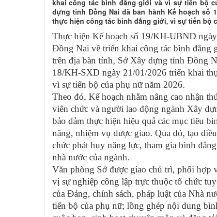
khai công tác bình đẳng giới và vì sự tiến bộ c
dựng tỉnh Đồng Nai đã ban hành Kế hoạch số 18
thực hiện công tác bình đẳng giới, vì sự tiến bộ
Thực hiện Kế hoạch số 19/KH-UBND ngày
Đồng Nai về triển khai công tác bình đẳng g
trên địa bàn tỉnh, Sở Xây dựng tỉnh Đồng 
18/KH-SXD ngày 21/01/2026 triển khai thực
vì sự tiến bộ của phụ nữ năm 2026.
Theo đó, Kế hoạch nhằm nâng cao nhận thức
viên chức và người lao động ngành Xây dựn
bảo đảm thực hiện hiệu quả các mục tiêu bì
năng, nhiệm vụ được giao. Qua đó, tạo điều
chức phát huy năng lực, tham gia bình đẳng
nhà nước của ngành.
Văn phòng Sở được giao chủ trì, phối hợp
vị sự nghiệp công lập trực thuộc tổ chức tu
của Đảng, chính sách, pháp luật của Nhà nư
tiến bộ của phụ nữ; lồng ghép nội dung bình