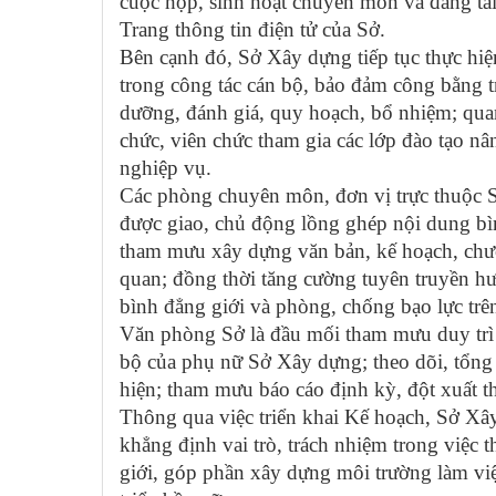
cuộc họp, sinh hoạt chuyên môn và đăng tải 
Trang thông tin điện tử của Sở.
Bên cạnh đó, Sở Xây dựng tiếp tục thực hiệ
trong công tác cán bộ, bảo đảm công bằng t
dưỡng, đánh giá, quy hoạch, bổ nhiệm; qua
chức, viên chức tham gia các lớp đào tạo n
nghiệp vụ.
Các phòng chuyên môn, đơn vị trực thuộc 
được giao, chủ động lồng ghép nội dung bìn
tham mưu xây dựng văn bản, kế hoạch, chươn
quan; đồng thời tăng cường tuyên truyền 
bình đẳng giới và phòng, chống bạo lực trên
Văn phòng Sở là đầu mối tham mưu duy trì 
bộ của phụ nữ Sở Xây dựng; theo dõi, tổng 
hiện; tham mưu báo cáo định kỳ, đột xuất t
Thông qua việc triển khai Kế hoạch, Sở Xây
khẳng định vai trò, trách nhiệm trong việc 
giới, góp phần xây dựng môi trường làm việ