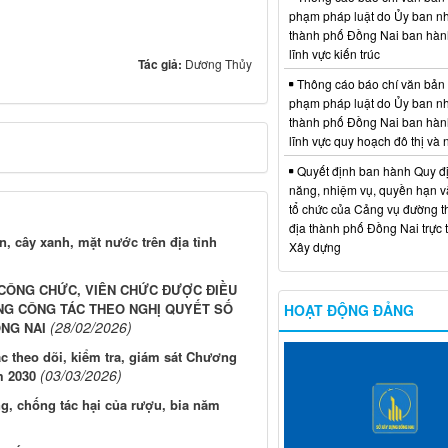
phạm pháp luật do Ủy ban n
thành phố Đồng Nai ban hàn
lĩnh vực kiến trúc
Tác giả:
Dương Thủy
Thông cáo báo chí văn bản
phạm pháp luật do Ủy ban n
thành phố Đồng Nai ban hàn
lĩnh vực quy hoạch đô thị và
Quyết định ban hành Quy đ
năng, nhiệm vụ, quyền hạn v
tổ chức của Cảng vụ đường t
địa thành phố Đồng Nai trực 
, cây xanh, mặt nước trên địa tỉnh
Xây dựng
 CÔNG CHỨC, VIÊN CHỨC ĐƯỢC ĐIỀU
ÔNG CÔNG TÁC THEO NGHỊ QUYẾT SỐ
HOẠT ĐỘNG ĐẢNG
(28/02/2026)
ỒNG NAI
c theo dõi, kiểm tra, giám sát Chương
(03/03/2026)
m 2030
, chống tác hại của rượu, bia năm