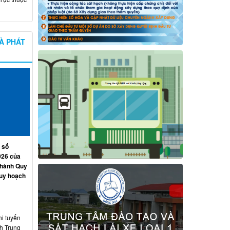
À PHÁT
 số
026 của
 hành Quy
quy hoạch
hi tuyển
nh Trung