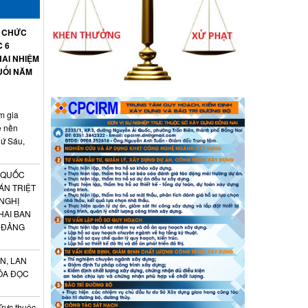
Ổ CHỨC
C 6
AI NHIỆM
UỐI NĂM
m gia
ệ nền
hứ Sáu,
 QUỐC
ÁN TRIỆT
 NGHỊ
HAI BAN
 ĐẢNG
N, LAN
ÓA ĐỌC
Trực thuộc