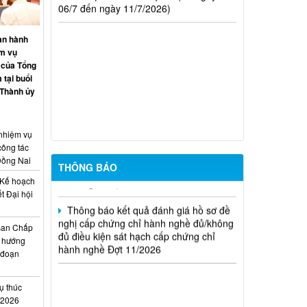
(hoặc không đủ) điều kiện cấp chứng chỉ
hành nghề hoạt động xây dựng (Đợt
20/2026)
an hành
ệm vụ
THÔNG BÁO Về việc kết quả đánh giá
 của Tổng
hồ sơ đề nghị cấp chứng chỉ hành nghề
 tại buổi
đủ (hoặc không đủ) điều kiện sát hạch
 Thành ủy
Đợt 17/2026
Thông báo kết quả đánh giá hồ sơ đề
 nhiệm vụ
nghị cấp chứng chỉ hành nghề đủ/không
công tác
đủ điều kiện sát hạch cấp chứng chỉ
Đồng Nai
hành nghề Đợt 10/2026
THÔNG BÁO
Kế hoạch
Thông báo kết quả đánh giá hồ sơ đề
t Đại hội
nghị cấp chứng chỉ hành nghề đủ/không
i
đủ điều kiện sát hạch cấp chứng chỉ
Ban Chấp
hành nghề Đợt 11/2026
 hướng
i đoạn
ụ thúc
I/2026