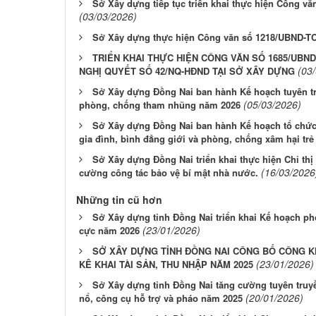
Sở Xây dựng tiếp tục triển khai thực hiện Công v
(03/03/2026)
Sở Xây dựng thực hiện Công văn số 1218/UBND-T
TRIỂN KHAI THỰC HIỆN CÔNG VĂN SỐ 1685/UBND
(03
NGHỊ QUYẾT SỐ 42/NQ-HĐND TẠI SỞ XÂY DỰNG
Sở Xây dựng Đồng Nai ban hành Kế hoạch tuyên tru
(05/03/2026)
phòng, chống tham nhũng năm 2026
Sở Xây dựng Đồng Nai ban hành Kế hoạch tổ chức 
gia đình, bình đẳng giới và phòng, chống xâm hại tr
Sở Xây dựng Đồng Nai triển khai thực hiện Chỉ th
(16/03/2026
cường công tác bảo vệ bí mật nhà nước.
Những tin cũ hơn
Sở Xây dựng tỉnh Đồng Nai triển khai Kế hoạch ph
(23/01/2026)
cực năm 2026
SỞ XÂY DỰNG TỈNH ĐỒNG NAI CÔNG BỐ CÔNG K
(23/01/2026)
KÊ KHAI TÀI SẢN, THU NHẬP NĂM 2025
Sở Xây dựng tỉnh Đồng Nai tăng cường tuyên truyền
(20/01/2026)
nổ, công cụ hỗ trợ và pháo năm 2025