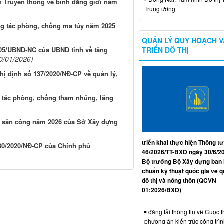
h Truyền thông về bình đẳng giới năm
Trung ương
ng tác phòng, chống ma túy năm 2025
QUẢN LÝ QUY HOẠCH V
TRIỂN ĐÔ THỊ
505/UBND-NC của UBND tỉnh về tăng
0/01/2026)
hị định số 137/2020/NĐ-CP về quản lý,
g tác phòng, chống tham nhũng, lãng
i sản công năm 2026 của Sở Xây dựng
triển khai thực hiện Thông tư
 30/2020/NĐ-CP của Chính phủ
46/2026/TT-BXD ngày 30/6/2
Bộ trưởng Bộ Xây dựng ban
chuẩn kỹ thuật quốc gia về 
đô thị và nông thôn (QCVN
01:2026/BXD)
đăng tải thông tin về Cuộc t
phương án kiến trúc công trì