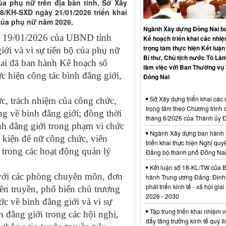
ủa phụ nữ trên địa bàn tỉnh, Sở Xây
/KH-SXD ngày 21/01/2026 triển khai
 của phụ nữ năm 2026.
Ngành Xây dựng Đồng Nai b
 19/01/2026 của UBND tỉnh
Kế hoạch triển khai các nhi
trọng tâm thực hiện Kết luận
iới và vì sự tiến bộ của phụ nữ
Bí thư, Chủ tịch nước Tô Lâm
Nai đã ban hành Kế hoạch số
làm việc với Ban Thường vụ
 hiện công tác bình đẳng giới,
Đồng Nai
Sở Xây dựng triển khai các
, trách nhiệm của công chức,
trọng tâm theo Chương trình 
g về bình đẳng giới; đồng thời
tháng 6/2026 của Thành ủy 
nh đẳng giới trong phạm vi chức
Ngành Xây dựng ban hành 
 kiện để nữ công chức, viên
triển khai thực hiện Nghị quyế
 trong các hoạt động quản lý
Đảng bộ thành phố Đồng Na
Kết luận số 18-KL/TW của 
 với các phòng chuyên môn, đơn
hành Trung ương Đảng: Định
phát triển kinh tế - xã hội gia
yên truyền, phổ biến chủ trương
2026 - 2030
ớc về bình đẳng giới và vì sự
Tập trung triển khai nhiệm v
 đẳng giới trong các hội nghị,
đẩy tăng trưởng kinh tế quý I