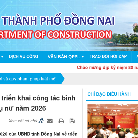
DỊCH VỤ CÔNG
VĂN BẢN QPPL
TRAO ĐỔI HỎI ĐÁP
▼
▼
Chào mừng dịp kỷ niệm 80 năm Cách
ai và quy phạm pháp luật mới
CHỈ ĐẠO ĐIỀU HÀNH
riển khai công tác bình
phụ nữ năm 2026
Xem với cỡ chữ
026 của UBND tỉnh Đồng Nai về triển