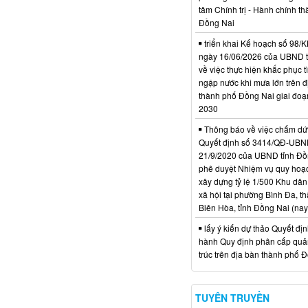
tâm Chính trị - Hành chính t
Đồng Nai
triển khai Kế hoạch số 98
ngày 16/06/2026 của UBND 
về việc thực hiện khắc phục t
ngập nước khi mưa lớn trên đ
thành phố Đồng Nai giai đoạ
2030
Thông báo về việc chấm dứt
Quyết định số 3414/QĐ-UBN
21/9/2020 của UBND tỉnh Đồ
phê duyệt Nhiệm vụ quy hoạch
xây dựng tỷ lệ 1/500 Khu dân
xã hội tại phường Bình Đa, t
Biên Hòa, tỉnh Đồng Nai (nay
lấy ý kiến dự thảo Quyết đị
hành Quy định phân cấp quản
trúc trên địa bàn thành phố 
TUYÊN TRUYỀN