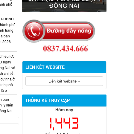
hành phố
/KH-UBND
thành phố
ình trạng
ịa bàn
n 2026-
 hiệu lực
D ngày
LIÊN KẾT WEBSITE
ng Nai về
 chi tiết
 cư nhà ở
Liên kết website
hành phố
 là p
nh ban
THỐNG KÊ TRUY CẬP
 lý kiến
Hôm nay
Đồng Nai
1,443