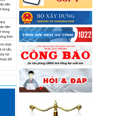
hân dân
h trong
 quy
hân dân
h trong
 nông thôn
ịnh chức
à cơ cấu
hủy nội
thuộc Sở