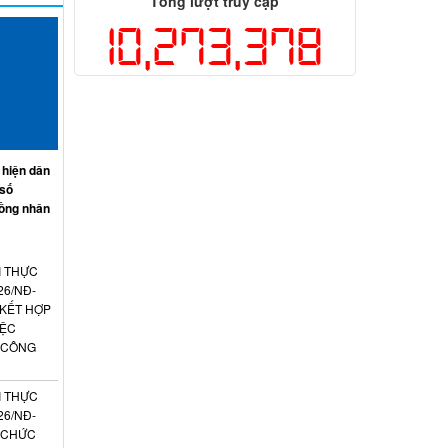
Tổng lượt truy cập
10,273,378
 hiện dân
 số
ồng nhân
I THỰC
26/NĐ-
 KẾT HỢP
IỆC
 CÔNG
I THỰC
26/NĐ-
N CHỨC