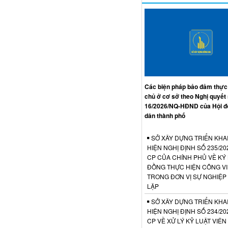
Các biện pháp bảo đảm thực
chủ ở cơ sở theo Nghị quyết
16/2026/NQ-HĐND của Hội đ
dân thành phố
SỞ XÂY DỰNG TRIỂN KHA
HIỆN NGHỊ ĐỊNH SỐ 235/20
CP CỦA CHÍNH PHỦ VỀ KÝ
ĐỒNG THỰC HIỆN CÔNG V
TRONG ĐƠN VỊ SỰ NGHIỆP
LẬP
SỞ XÂY DỰNG TRIỂN KHA
HIỆN NGHỊ ĐỊNH SỐ 234/20
CP VỀ XỬ LÝ KỶ LUẬT VIÊ