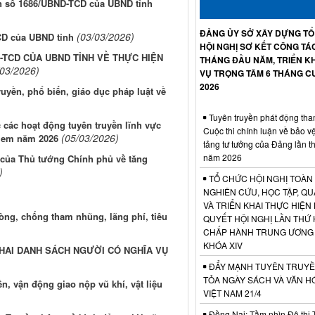
ăn số 1686/UBND-TCD của UBND tỉnh
ĐẢNG ỦY SỞ XÂY DỰNG T
(03/03/2026)
CD của UBND tỉnh
HỘI NGHỊ SƠ KẾT CÔNG TÁ
-TCD CỦA UBND TỈNH VỀ THỰC HIỆN
THÁNG ĐẦU NĂM, TRIỂN KH
/03/2026)
VỤ TRỌNG TÂM 6 THÁNG C
2026
yền, phổ biến, giáo dục pháp luật về
Tuyên truyền phát động tha
các hoạt động tuyên truyền lĩnh vực
Cuộc thi chính luận về bảo v
(05/03/2026)
ẻ em năm 2026
tảng tư tưởng của Đảng lần t
năm 2026
ị của Thủ tướng Chính phủ về tăng
)
TỔ CHỨC HỘI NGHỊ TOÀN
NGHIÊN CỨU, HỌC TẬP, QU
VÀ TRIỂN KHAI THỰC HIỆN
òng, chống tham nhũng, lãng phí, tiêu
QUYẾT HỘI NGHỊ LẦN THỨ 
CHẤP HÀNH TRUNG ƯƠNG
KHÓA XIV
HAI DANH SÁCH NGƯỜI CÓ NGHĨA VỤ
ĐẨY MẠNH TUYÊN TRUYỀ
TỎA NGÀY SÁCH VÀ VĂN H
, vận động giao nộp vũ khí, vật liệu
VIỆT NAM 21/4
Đồng Nai: Tầm nhìn Đô thị 