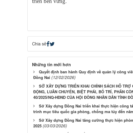
triển bền vững.
Chia sẻ
Những tin mới hơn
Quyết định ban hành Quy định về quản lý công viên
(12/02/2026)
Đồng Nai
SỞ XÂY DỰNG TRIỂN KHAI CHÍNH SÁCH HỖ TRỢ
ĐỘNG, LUÂN CHUYỂN, BIỆT PHÁI, BỐ TRÍ, PHÂN C
40/2025/NQ-HĐND CỦA HỘI ĐỒNG NHÂN DÂN TỈNH Đ
Sở Xây dựng Đồng Nai triển khai thực hiện công tá
trình mục tiêu quốc gia phòng, chống ma túy đến nă
Sở Xây dựng Đồng Nai tăng cường thực hiện phòng
(03/03/2026)
2025