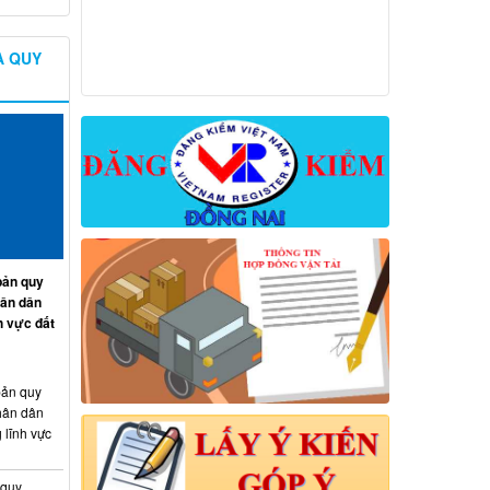
À QUY
ản quy
hân dân
h vực đất
ản quy
hân dân
 lĩnh vực
 quy