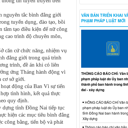
thông tin tuyên truyền trên
n nguyên tắc bình đẳng giới
VĂN BẢN TRIỂN KHAI V
PHẠM PHÁP LUẬT MỚI
rong tuyển dụng, đào tạo, bồi
n tâm tạo điều kiện để nữ công
âng cao trình độ chuyên môn,
Sở căn cứ chức năng, nhiệm vụ
h đẳng giới trong quá trình
g trình, đề án khi có liên
hưởng ứng Tháng hành động vì
THÔNG CÁO BÁO CHÍ: Văn b
 cơ sở giới.
phạm pháp luật do Ủy ban n
thành phố ban hành trong lĩn
hoạt động của Ban Vì sự tiến
đai - xây dựng
hợp tình hình, kết quả thực
heo quy định.
HÔNG CÁO BÁO CHÍ Văn b
 dựng tỉnh Đồng Nai tiếp tục
phạm pháp luật do Ủy ban n
tỉnh Đồng Nai ban hành trong
thực hiện các mục tiêu bình đẳng
Xây dựng
c công bằng, tiến bộ và phát
Thông cáo báo chí văn bản