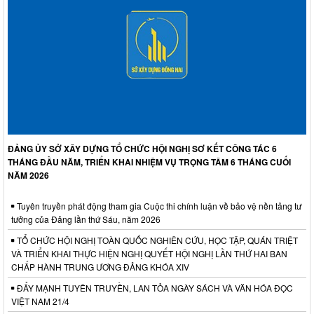
ĐẢNG ỦY SỞ XÂY DỰNG TỔ CHỨC HỘI NGHỊ SƠ KẾT CÔNG TÁC 6
THÁNG ĐẦU NĂM, TRIỂN KHAI NHIỆM VỤ TRỌNG TÂM 6 THÁNG CUỐI
NĂM 2026
Tuyên truyền phát động tham gia Cuộc thi chính luận về bảo vệ nền tảng tư
tưởng của Đảng lần thứ Sáu, năm 2026
TỔ CHỨC HỘI NGHỊ TOÀN QUỐC NGHIÊN CỨU, HỌC TẬP, QUÁN TRIỆT
VÀ TRIỂN KHAI THỰC HIỆN NGHỊ QUYẾT HỘI NGHỊ LẦN THỨ HAI BAN
CHẤP HÀNH TRUNG ƯƠNG ĐẢNG KHÓA XIV
ĐẨY MẠNH TUYÊN TRUYỀN, LAN TỎA NGÀY SÁCH VÀ VĂN HÓA ĐỌC
VIỆT NAM 21/4