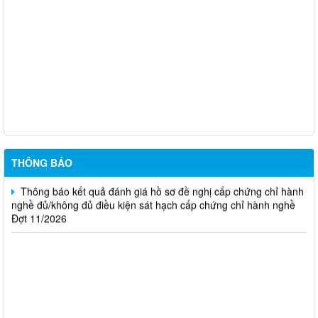
Thông báo Kết quả đánh giá hồ sơ đủ (hoặc không đủ) điều
kiện cấp chứng chỉ hành nghề hoạt động xây dựng (Đợt 20/2026)
THÔNG BÁO Về việc kết quả đánh giá hồ sơ đề nghị cấp
chứng chỉ hành nghề đủ (hoặc không đủ) điều kiện sát hạch Đợt
17/2026
Thông báo kết quả đánh giá hồ sơ đề nghị cấp chứng chỉ hành
nghề đủ/không đủ điều kiện sát hạch cấp chứng chỉ hành nghề
Đợt 10/2026
THÔNG BÁO
Thông báo kết quả đánh giá hồ sơ đề nghị cấp chứng chỉ hành
nghề đủ/không đủ điều kiện sát hạch cấp chứng chỉ hành nghề
Đợt 11/2026