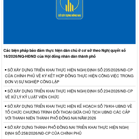
Các biện pháp bảo đảm thực hiện dân chủ ở cơ sở theo Nghị quyết số
16/2026/NQ-HĐND của Hội đồng nhân dân thành phố
SỞ XÂY DỰNG TRIỂN KHAI THỰC HIỆN NGHỊ ĐỊNH SỐ 235/2026/NĐ-CP
CỦA CHÍNH PHỦ VỀ KÝ KẾT HỢP ĐỒNG THỰC HIỆN CÔNG VIỆC TRONG
ĐƠN VỊ SỰ NGHIỆP CÔNG LẬP
SỞ XÂY DỰNG TRIỂN KHAI THỰC HIỆN NGHỊ ĐỊNH SỐ 234/2026/NĐ-CP
VỀ XỬ LÝ KỶ LUẬT VIÊN CHỨC
SỞ XÂY DỰNG TRIỂN KHAI THỰC HIỆN KẾ HOẠCH SỐ 79/KH-UBND VỀ
TỔ CHỨC CHƯƠNG TRÌNH ĐỐI THOẠI GIỮA CHỦ TỊCH UBND CÁC CẤP
VỚI THANH NIÊN THÀNH PHỐ ĐỒNG NAI NĂM 2026
SỞ XÂY DỰNG THÀNH PHỐ ĐỒNG NAI TRIỂN KHAI THỰC HIỆN NGHỊ
ĐỊNH SỐ 258/2026/NĐ-CP CỦA CHÍNH PHỦ