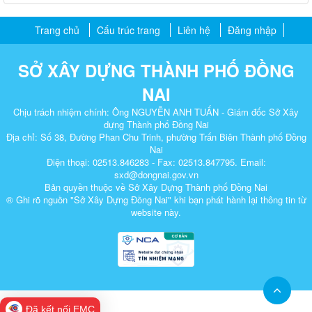
Trang chủ
Cấu trúc trang
Liên hệ
Đăng nhập
SỞ XÂY DỰNG THÀNH PHỐ ĐỒNG
NAI
Chịu trách nhiệm chính: Ông NGUYỄN ANH TUẤN - Giám đốc Sở Xây
dựng Thành phố Đồng Nai
Địa chỉ: Số 38, Đường Phan Chu Trinh, phường Trấn Biên Thành phố Đồng
Nai
Điện thoại: 02513.846283 - Fax: 02513.847795. Email:
sxd@dongnai.gov.vn
Bản quyền thuộc về Sở Xây Dựng Thành phố Đồng Nai
® Ghi rõ nguồn "Sở Xây Dựng Đồng Nai" khi bạn phát hành lại thông tin từ
website này.​
Đã kết nối EMC