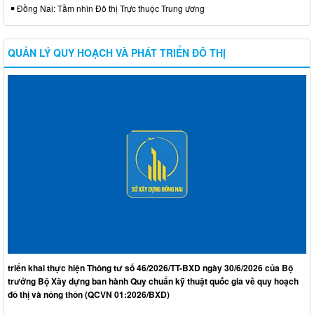
Đồng Nai: Tầm nhìn Đô thị Trực thuộc Trung ương
QUẢN LÝ QUY HOẠCH VÀ PHÁT TRIỂN ĐÔ THỊ
triển khai thực hiện Thông tư số 46/2026/TT-BXD ngày 30/6/2026 của Bộ
trưởng Bộ Xây dựng ban hành Quy chuẩn kỹ thuật quốc gia về quy hoạch
đô thị và nông thôn (QCVN 01:2026/BXD)