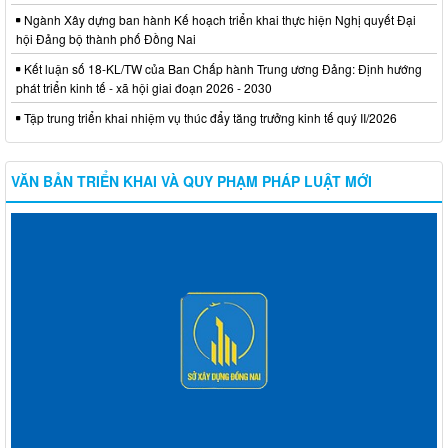
Ngành Xây dựng ban hành Kế hoạch triển khai thực hiện Nghị quyết Đại
hội Đảng bộ thành phố Đồng Nai
Kết luận số 18-KL/TW của Ban Chấp hành Trung ương Đảng: Định hướng
phát triển kinh tế - xã hội giai đoạn 2026 - 2030
Tập trung triển khai nhiệm vụ thúc đẩy tăng trưởng kinh tế quý II/2026
VĂN BẢN TRIỂN KHAI VÀ QUY PHẠM PHÁP LUẬT MỚI