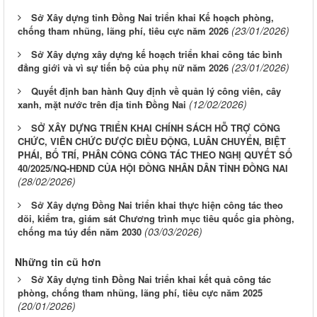
Sở Xây dựng tỉnh Đồng Nai triển khai Kế hoạch phòng,
(23/01/2026)
chống tham nhũng, lãng phí, tiêu cực năm 2026
Sở Xây dựng xây dựng kế hoạch triển khai công tác bình
(23/01/2026)
đẳng giới và vì sự tiến bộ của phụ nữ năm 2026
Quyết định ban hành Quy định về quản lý công viên, cây
(12/02/2026)
xanh, mặt nước trên địa tỉnh Đồng Nai
SỞ XÂY DỰNG TRIỂN KHAI CHÍNH SÁCH HỖ TRỢ CÔNG
CHỨC, VIÊN CHỨC ĐƯỢC ĐIỀU ĐỘNG, LUÂN CHUYỂN, BIỆT
PHÁI, BỐ TRÍ, PHÂN CÔNG CÔNG TÁC THEO NGHỊ QUYẾT SỐ
40/2025/NQ-HĐND CỦA HỘI ĐỒNG NHÂN DÂN TỈNH ĐỒNG NAI
(28/02/2026)
Sở Xây dựng Đồng Nai triển khai thực hiện công tác theo
dõi, kiểm tra, giám sát Chương trình mục tiêu quốc gia phòng,
(03/03/2026)
chống ma túy đến năm 2030
Những tin cũ hơn
Sở Xây dựng tỉnh Đồng Nai triển khai kết quả công tác
phòng, chống tham nhũng, lãng phí, tiêu cực năm 2025
(20/01/2026)