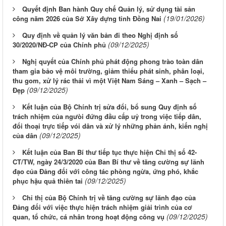
Quyết định Ban hành Quy chế Quản lý, sử dụng tài sản
(19/01/2026)
công năm 2026 của Sở Xây dựng tỉnh Đồng Nai
Quy định về quản lý văn bản đi theo Nghị định số
(09/12/2025)
30/2020/NĐ-CP của Chính phủ
Nghị quyết của Chính phủ phát động phong trào toàn dân
tham gia bảo vệ môi trường, giảm thiểu phát sinh, phân loại,
thu gom, xử lý rác thải vì một Việt Nam Sáng – Xanh – Sạch –
(09/12/2025)
Đẹp
Kết luận của Bộ Chính trị sửa đổi, bổ sung Quy định số
trách nhiệm của ngưòi đứng đầu cấp uỷ trong việc tiếp dân,
đổi thoại trực tiếp vói dân và xử lý những phản ánh, kiến nghị
(09/12/2025)
của dân
Kết luận của Ban Bí thư tiếp tục thực hiện Chỉ thị số 42-
CT/TW, ngày 24/3/2020 của Ban Bí thư về tăng cường sự lãnh
đạo của Đảng đối với công tác phòng ngừa, ứng phó, khắc
(09/12/2025)
phục hậu quả thiên tai
Chỉ thị của Bộ Chính trị về tăng cường sự lãnh đạo của
Đảng đối với việc thực hiện trách nhiệm giải trình của cơ
(09/12/2025)
quan, tổ chức, cá nhân trong hoạt động công vụ