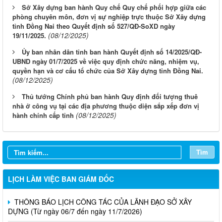
Sở Xây dựng ban hành Quy chế Quy chế phối hợp giữa các
phòng chuyên môn, đơn vị sự nghiệp trực thuộc Sở Xây dựng
tỉnh Đồng Nai theo Quyết định số 527/QĐ-SoXD ngày
(08/12/2025)
19/11/2025.
Ủy ban nhân dân tỉnh ban hành Quyết định số 14/2025/QĐ-
UBND ngày 01/7/2025 về việc quy định chức năng, nhiệm vụ,
quyền hạn và cơ cấu tổ chức của Sở Xây dựng tỉnh Đồng Nai.
(08/12/2025)
Thủ tướng Chính phủ ban hành Quy định đối tượng thuê
nhà ở công vụ tại các địa phương thuộc diện sắp xếp đơn vị
LỊCH CÔNG TÁC CỦA LÃNH ĐẠO SỞ XÂY DỰNG (Từ ngày
(08/12/2025)
hành chính cấp tỉnh
03/8 đến ngày 08/8/2026)
THÔNG BÁO LỊCH CÔNG TÁC CỦA LÃNH ĐẠO SỞ XÂY
DỰNG (Từ ngày 27/7 đến ngày 31/7/2026)
Tìm
THÔNG BÁO LỊCH CÔNG TÁC CỦA LÃNH ĐẠO SỞ XÂY
DỰNG (Từ ngày 20/7 đến ngày 25/7/2026)
LỊCH LÀM VIỆC BAN GIÁM ĐỐC
THÔNG BÁO LỊCH CÔNG TÁC CỦA LÃNH ĐẠO SỞ XÂY
DỰNG (Từ ngày 06/7 đến ngày 11/7/2026)