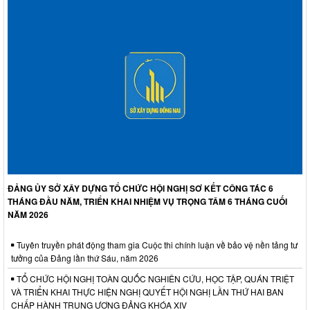
ĐẢNG ỦY SỞ XÂY DỰNG TỔ CHỨC HỘI NGHỊ SƠ KẾT CÔNG TÁC 6
THÁNG ĐẦU NĂM, TRIỂN KHAI NHIỆM VỤ TRỌNG TÂM 6 THÁNG CUỐI
NĂM 2026
Tuyên truyền phát động tham gia Cuộc thi chính luận về bảo vệ nền tảng tư
tưởng của Đảng lần thứ Sáu, năm 2026
TỔ CHỨC HỘI NGHỊ TOÀN QUỐC NGHIÊN CỨU, HỌC TẬP, QUÁN TRIỆT
VÀ TRIỂN KHAI THỰC HIỆN NGHỊ QUYẾT HỘI NGHỊ LẦN THỨ HAI BAN
CHẤP HÀNH TRUNG ƯƠNG ĐẢNG KHÓA XIV