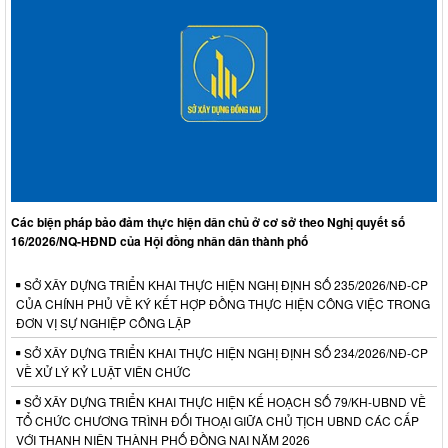
Các biện pháp bảo đảm thực hiện dân chủ ở cơ sở theo Nghị quyết số
16/2026/NQ-HĐND của Hội đồng nhân dân thành phố
SỞ XÂY DỰNG TRIỂN KHAI THỰC HIỆN NGHỊ ĐỊNH SỐ 235/2026/NĐ-CP
CỦA CHÍNH PHỦ VỀ KÝ KẾT HỢP ĐỒNG THỰC HIỆN CÔNG VIỆC TRONG
ĐƠN VỊ SỰ NGHIỆP CÔNG LẬP
SỞ XÂY DỰNG TRIỂN KHAI THỰC HIỆN NGHỊ ĐỊNH SỐ 234/2026/NĐ-CP
VỀ XỬ LÝ KỶ LUẬT VIÊN CHỨC
SỞ XÂY DỰNG TRIỂN KHAI THỰC HIỆN KẾ HOẠCH SỐ 79/KH-UBND VỀ
TỔ CHỨC CHƯƠNG TRÌNH ĐỐI THOẠI GIỮA CHỦ TỊCH UBND CÁC CẤP
VỚI THANH NIÊN THÀNH PHỐ ĐỒNG NAI NĂM 2026