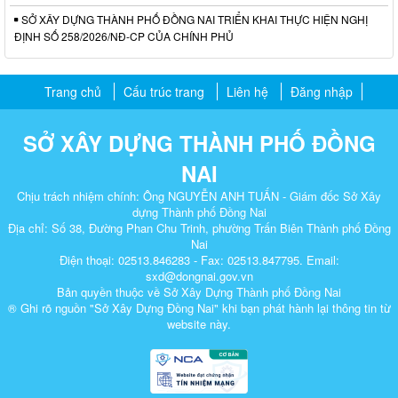
SỞ XÂY DỰNG THÀNH PHỐ ĐỒNG NAI TRIỂN KHAI THỰC HIỆN NGHỊ
ĐỊNH SỐ 258/2026/NĐ-CP CỦA CHÍNH PHỦ
Trang chủ
Cấu trúc trang
Liên hệ
Đăng nhập
SỞ XÂY DỰNG THÀNH PHỐ ĐỒNG
NAI
Chịu trách nhiệm chính: Ông NGUYỄN ANH TUẤN - Giám đốc Sở Xây
dựng Thành phố Đồng Nai
Địa chỉ: Số 38, Đường Phan Chu Trinh, phường Trấn Biên Thành phố Đồng
Nai
Điện thoại: 02513.846283 - Fax: 02513.847795. Email:
sxd@dongnai.gov.vn
Bản quyền thuộc về Sở Xây Dựng Thành phố Đồng Nai
® Ghi rõ nguồn "Sở Xây Dựng Đồng Nai" khi bạn phát hành lại thông tin từ
website này.​