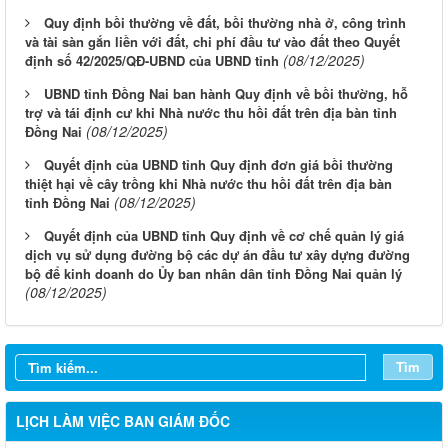
Quy định bồi thường về đất, bồi thường nhà ở, công trình
và tài sàn gắn liền với đất, chi phí đầu tư vào đất theo Quyết
(08/12/2025)
định số 42/2025/QĐ-UBND của UBND tỉnh
UBND tỉnh Đồng Nai ban hành Quy định về bồi thường, hỗ
trợ và tái định cư khi Nhà nước thu hồi đất trên địa bàn tỉnh
(08/12/2025)
Đồng Nai
Quyết định của UBND tỉnh Quy định đơn giá bồi thường
thiệt hại về cây trồng khi Nhà nước thu hồi đất trên địa bàn
(08/12/2025)
tỉnh Đồng Nai
Quyết định của UBND tỉnh Quy định về cơ chế quản lý giá
dịch vụ sử dụng đường bộ các dự án đầu tư xây dựng đường
LỊCH CÔNG TÁC CỦA LÃNH ĐẠO SỞ XÂY DỰNG (Từ ngày
bộ để kinh doanh do Ủy ban nhân dân tỉnh Đồng Nai quản lý
03/8 đến ngày 08/8/2026)
(08/12/2025)
THÔNG BÁO LỊCH CÔNG TÁC CỦA LÃNH ĐẠO SỞ XÂY
DỰNG (Từ ngày 27/7 đến ngày 31/7/2026)
Tìm
THÔNG BÁO LỊCH CÔNG TÁC CỦA LÃNH ĐẠO SỞ XÂY
DỰNG (Từ ngày 20/7 đến ngày 25/7/2026)
LỊCH LÀM VIỆC BAN GIÁM ĐỐC
THÔNG BÁO LỊCH CÔNG TÁC CỦA LÃNH ĐẠO SỞ XÂY