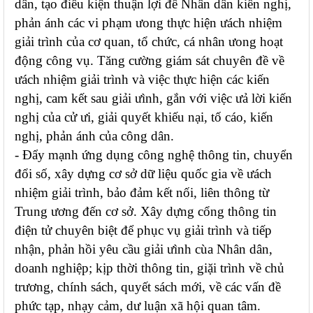
dân, tạo điều kiện thuận lợi để Nhân dân kiến nghị,
phản ánh các vi phạm ưong thực hiện ưách nhiệm
giải trình của cơ quan, tổ chức, cá nhân ưong hoạt
động công vụ. Tăng cường giám sát chuyên đề về
ưách nhiệm giải trình và việc thực hiện các kiến
nghị, cam kết sau giải ưình, gắn với việc ưả lời kiến
nghị của cử ưi, giải quyết khiếu nại, tố cáo, kiến
nghị, phản ánh của công dân.
- Đẩy mạnh ứng dụng công nghệ thông tin, chuyển
đổi số, xây dựng cơ sở dữ liệu quốc gia về ưách
nhiệm giải trình, bảo đảm kết nối, liên thông từ
Trung ương đến cơ sở. Xây dựng cổng thông tin
điện tử chuyên biệt để phục vụ giải trình và tiếp
nhận, phản hồi yêu cầu giải ưình cùa Nhân dân,
doanh nghiệp; kịp thời thông tin, giặi trình về chủ
trương, chính sách, quyết sách mới, về các vấn đề
phức tạp, nhạy cảm, dư luận xã hội quan tâm.