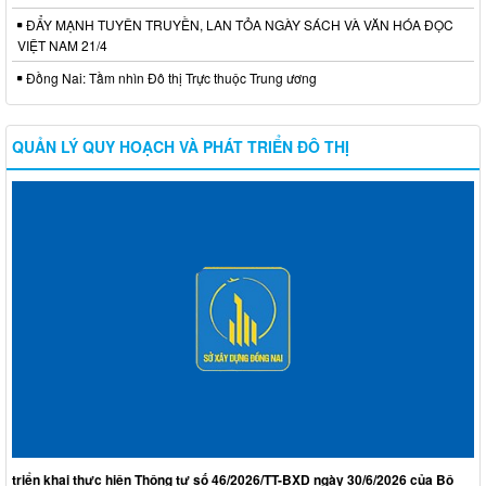
ĐẨY MẠNH TUYÊN TRUYỀN, LAN TỎA NGÀY SÁCH VÀ VĂN HÓA ĐỌC
VIỆT NAM 21/4
Đồng Nai: Tầm nhìn Đô thị Trực thuộc Trung ương
QUẢN LÝ QUY HOẠCH VÀ PHÁT TRIỂN ĐÔ THỊ
triển khai thực hiện Thông tư số 46/2026/TT-BXD ngày 30/6/2026 của Bộ