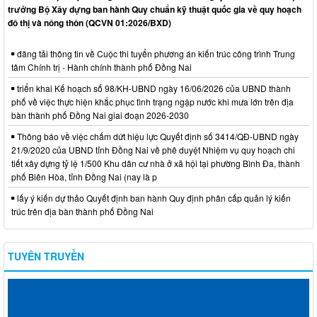
trưởng Bộ Xây dựng ban hành Quy chuẩn kỹ thuật quốc gia về quy hoạch
đô thị và nông thôn (QCVN 01:2026/BXD)
đăng tải thông tin về Cuộc thi tuyển phương án kiến trúc công trình Trung
tâm Chính trị - Hành chính thành phố Đồng Nai
triển khai Kế hoạch số 98/KH-UBND ngày 16/06/2026 của UBND thành
phố về việc thực hiện khắc phục tình trạng ngập nước khi mưa lớn trên địa
bàn thành phố Đồng Nai giai đoạn 2026-2030
Thông báo về việc chấm dứt hiệu lực Quyết định số 3414/QĐ-UBND ngày
21/9/2020 của UBND tỉnh Đồng Nai về phê duyệt Nhiệm vụ quy hoạch chi
tiết xây dựng tỷ lệ 1/500 Khu dân cư nhà ở xã hội tại phường Bình Đa, thành
phố Biên Hòa, tỉnh Đồng Nai (nay là p
lấy ý kiến dự thảo Quyết định ban hành Quy định phân cấp quản lý kiến
trúc trên địa bàn thành phố Đồng Nai
TUYÊN TRUYỀN