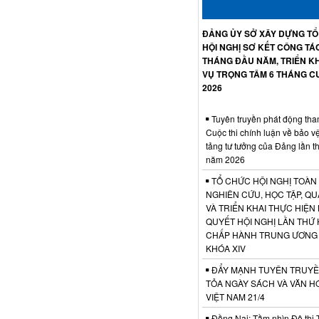
ĐẢNG ỦY SỞ XÂY DỰNG T
HỘI NGHỊ SƠ KẾT CÔNG TÁ
THÁNG ĐẦU NĂM, TRIỂN KH
VỤ TRỌNG TÂM 6 THÁNG C
2026
Tuyên truyền phát động tha
Cuộc thi chính luận về bảo v
tảng tư tưởng của Đảng lần t
năm 2026
TỔ CHỨC HỘI NGHỊ TOÀN
NGHIÊN CỨU, HỌC TẬP, QU
VÀ TRIỂN KHAI THỰC HIỆN
QUYẾT HỘI NGHỊ LẦN THỨ 
CHẤP HÀNH TRUNG ƯƠNG
KHÓA XIV
ĐẨY MẠNH TUYÊN TRUYỀ
TỎA NGÀY SÁCH VÀ VĂN H
VIỆT NAM 21/4
Đồng Nai: Tầm nhìn Đô thị 