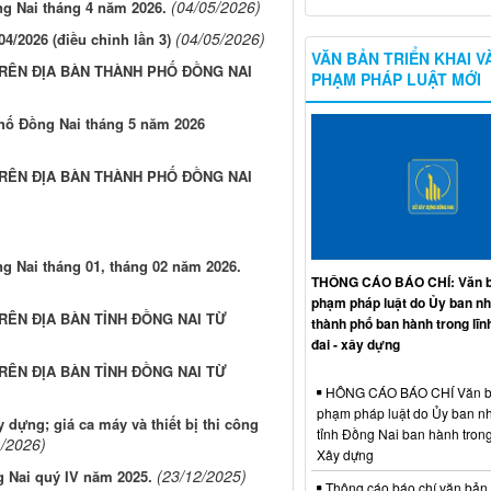
(04/05/2026)
ng Nai tháng 4 năm 2026.
(04/05/2026)
04/2026 (điều chỉnh lần 3)
VĂN BẢN TRIỂN KHAI V
TRÊN ĐỊA BÀN THÀNH PHỐ ĐỒNG NAI
PHẠM PHÁP LUẬT MỚI
phố Đồng Nai tháng 5 năm 2026
TRÊN ĐỊA BÀN THÀNH PHỐ ĐỒNG NAI
ng Nai tháng 01, tháng 02 năm 2026.
THÔNG CÁO BÁO CHÍ: Văn b
phạm pháp luật do Ủy ban n
RÊN ĐỊA BÀN TỈNH ĐỒNG NAI TỪ
thành phố ban hành trong lĩn
đai - xây dựng
RÊN ĐỊA BÀN TỈNH ĐỒNG NAI TỪ
HÔNG CÁO BÁO CHÍ Văn b
phạm pháp luật do Ủy ban n
dựng; giá ca máy và thiết bị thi công
tỉnh Đồng Nai ban hành trong
1/2026)
Xây dựng
(23/12/2025)
g Nai quý IV năm 2025.
Thông cáo báo chí văn bản