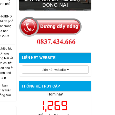
hành phố
/KH-UBND
thành phố
ình trạng
ịa bàn
n 2026-
 hiệu lực
D ngày
LIÊN KẾT WEBSITE
ng Nai về
 chi tiết
 cư nhà ở
Liên kết website
hành phố
 là p
nh ban
THỐNG KÊ TRUY CẬP
 lý kiến
Hôm nay
Đồng Nai
1,269