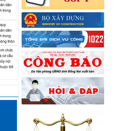
hân dân
h trong
 quy
hân dân
h trong
 nông thôn
ịnh chức
à cơ cấu
hủy nội
thuộc Sở