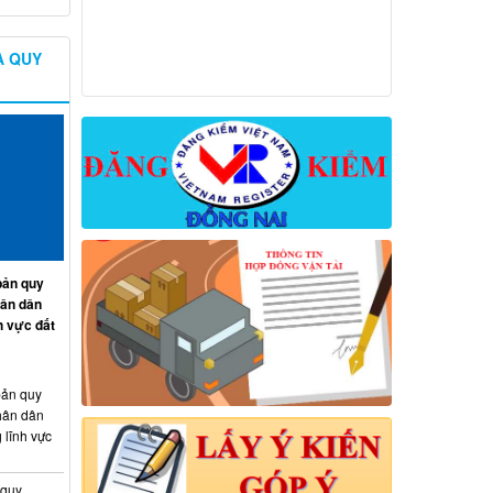
À QUY
ản quy
hân dân
h vực đất
ản quy
hân dân
 lĩnh vực
 quy