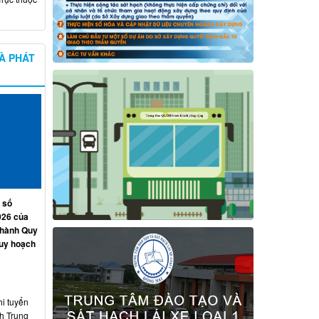
À PHÁT
 số
026 của
 hành Quy
quy hoạch
hi tuyển
nh Trung