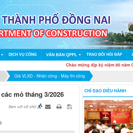
DỊCH VỤ CÔNG
VĂN BẢN QPPL
TRAO ĐỔI HỎI ĐÁP
▼
▼
Chào mừng dịp kỷ niệm 80 năm Cách mạ
Giá VLXD - Nhân công - Máy thi công
CHỈ ĐẠO ĐIỀU HÀNH
i các mỏ tháng 3/2026
Xem với cỡ chữ
6