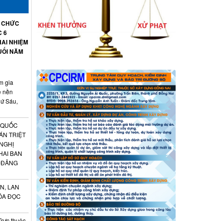
Ổ CHỨC
C 6
AI NHIỆM
UỐI NĂM
m gia
ệ nền
hứ Sáu,
 QUỐC
ÁN TRIỆT
 NGHỊ
HAI BAN
 ĐẢNG
N, LAN
ÓA ĐỌC
Trực thuộc