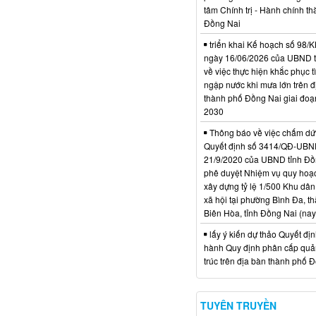
tâm Chính trị - Hành chính t
Đồng Nai
triển khai Kế hoạch số 98
ngày 16/06/2026 của UBND 
về việc thực hiện khắc phục t
ngập nước khi mưa lớn trên đ
thành phố Đồng Nai giai đoạ
2030
Thông báo về việc chấm dứt
Quyết định số 3414/QĐ-UBN
21/9/2020 của UBND tỉnh Đồ
phê duyệt Nhiệm vụ quy hoạch
xây dựng tỷ lệ 1/500 Khu dân
xã hội tại phường Bình Đa, t
Biên Hòa, tỉnh Đồng Nai (nay
lấy ý kiến dự thảo Quyết đị
hành Quy định phân cấp quản
trúc trên địa bàn thành phố 
TUYÊN TRUYỀN