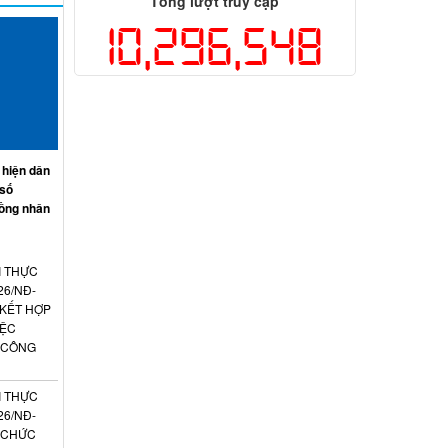
Tổng lượt truy cập
10,296,548
 hiện dân
 số
ồng nhân
I THỰC
26/NĐ-
 KẾT HỢP
IỆC
 CÔNG
I THỰC
26/NĐ-
N CHỨC