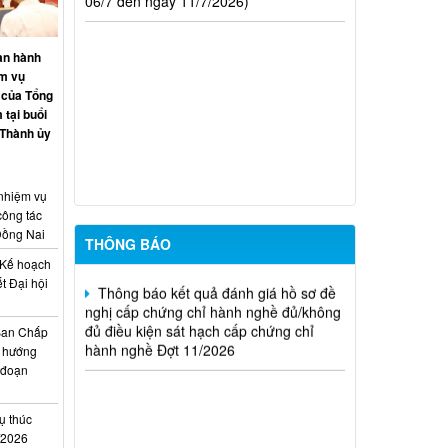
hành nghề hoạt động xây dựng (Đợt
20/2026)
an hành
THÔNG BÁO Về việc kết quả đánh giá
ệm vụ
hồ sơ đề nghị cấp chứng chỉ hành nghề
 của Tổng
đủ (hoặc không đủ) điều kiện sát hạch
 tại buổi
Đợt 17/2026
 Thành ủy
Thông báo kết quả đánh giá hồ sơ đề
nghị cấp chứng chỉ hành nghề đủ/không
 nhiệm vụ
đủ điều kiện sát hạch cấp chứng chỉ
công tác
hành nghề Đợt 10/2026
Đồng Nai
THÔNG BÁO
Thông báo kết quả đánh giá hồ sơ đề
Kế hoạch
nghị cấp chứng chỉ hành nghề đủ/không
t Đại hội
đủ điều kiện sát hạch cấp chứng chỉ
i
hành nghề Đợt 11/2026
Ban Chấp
 hướng
i đoạn
ụ thúc
I/2026