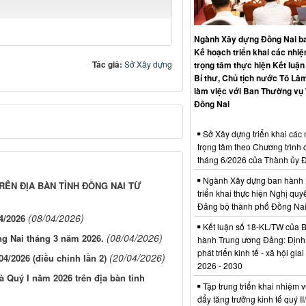
Ngành Xây dựng Đồng Nai b
Kế hoạch triển khai các nhi
Tác giả:
Sở Xây dựng
trọng tâm thực hiện Kết luận
Bí thư, Chủ tịch nước Tô Lâm
làm việc với Ban Thường vụ
Đồng Nai
Sở Xây dựng triển khai các
trọng tâm theo Chương trình 
tháng 6/2026 của Thành ủy 
Ngành Xây dựng ban hành 
RÊN ĐỊA BÀN TỈNH ĐỒNG NAI TỪ
triển khai thực hiện Nghị quyế
Đảng bộ thành phố Đồng Na
(08/04/2026)
4/2026
Kết luận số 18-KL/TW của 
(08/04/2026)
ng Nai tháng 3 năm 2026.
hành Trung ương Đảng: Định
phát triển kinh tế - xã hội gia
(20/04/2026)
04/2026 (điều chỉnh lần 2)
2026 - 2030
à Quý I năm 2026 trên địa bàn tỉnh
Tập trung triển khai nhiệm v
đẩy tăng trưởng kinh tế quý I