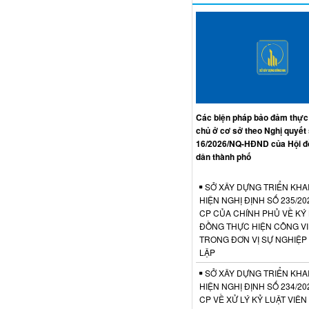
Các biện pháp bảo đảm thực
chủ ở cơ sở theo Nghị quyết
16/2026/NQ-HĐND của Hội đ
dân thành phố
SỞ XÂY DỰNG TRIỂN KHA
HIỆN NGHỊ ĐỊNH SỐ 235/20
CP CỦA CHÍNH PHỦ VỀ KÝ
ĐỒNG THỰC HIỆN CÔNG V
TRONG ĐƠN VỊ SỰ NGHIỆP
LẬP
SỞ XÂY DỰNG TRIỂN KHA
HIỆN NGHỊ ĐỊNH SỐ 234/20
CP VỀ XỬ LÝ KỶ LUẬT VIÊ