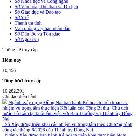
Sở Khoa học và Công nghệ
Sở Văn hóa, Thể thao và Du lịch
Sở Giáo dục và Đào tạo
Sở Y tế
Thanh tra tỉnh
Văn phòng Ủy ban nhân dân
Sở Dân tộc và Tôn giáo
Sở Ngoại vụ
Thống kê truy cập
Hôm nay
10,456
Tổng lượt truy cập
10,282,391
Chỉ đạo điều hành
Ngành Xây dựng Đồng Nai ban hành Kế hoạch triển khai các
nhiệm vụ trọng tâm thực hiện Kết luận của Tổng Bí thư, Chủ tịch
nước Tô Lâm tại buổi làm việc với Ban Thường vụ Thành ủy Đồng
Nai
Sở Xây dựng triển khai các nhiệm vụ trọng tâm theo Chương trình
công tác tháng 6/2026 của Thành ủy Đồng Nai
Ngành Xây dựng ban hành Kế hoạch triển khai thực hiện Nghị