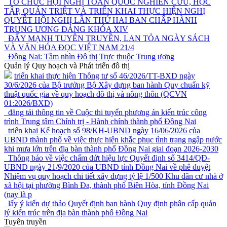
TỔ CHỨC HỘI NGHỊ TOÀN QUỐC NGHIÊN CỨU, HỌC
TẬP, QUÁN TRIỆT VÀ TRIỂN KHAI THỰC HIỆN NGHỊ
QUYẾT HỘI NGHỊ LẦN THỨ HAI BAN CHẤP HÀNH
TRUNG ƯƠNG ĐẢNG KHÓA XIV
ĐẨY MẠNH TUYÊN TRUYỀN, LAN TỎA NGÀY SÁCH
VÀ VĂN HÓA ĐỌC VIỆT NAM 21/4
Đồng Nai: Tầm nhìn Đô thị Trực thuộc Trung ương
Quản lý Quy hoạch và Phát triển đô thị
triển khai thực hiện Thông tư số 46/2026/TT-BXD ngày
30/6/2026 của Bộ trưởng Bộ Xây dựng ban hành Quy chuẩn kỹ
thuật quốc gia về quy hoạch đô thị và nông thôn (QCVN
01:2026/BXD)
đăng tải thông tin về Cuộc thi tuyển phương án kiến trúc công
trình Trung tâm Chính trị - Hành chính thành phố Đồng Nai
triển khai Kế hoạch số 98/KH-UBND ngày 16/06/2026 của
UBND thành phố về việc thực hiện khắc phục tình trạng ngập nước
khi mưa lớn trên địa bàn thành phố Đồng Nai giai đoạn 2026-2030
Thông báo về việc chấm dứt hiệu lực Quyết định số 3414/QĐ-
UBND ngày 21/9/2020 của UBND tỉnh Đồng Nai về phê duyệt
Nhiệm vụ quy hoạch chi tiết xây dựng tỷ lệ 1/500 Khu dân cư nhà ở
xã hội tại phường Bình Đa, thành phố Biên Hòa, tỉnh Đồng Nai
(nay là p
lấy ý kiến dự thảo Quyết định ban hành Quy định phân cấp quản
lý kiến trúc trên địa bàn thành phố Đồng Nai
Tuyên truyền