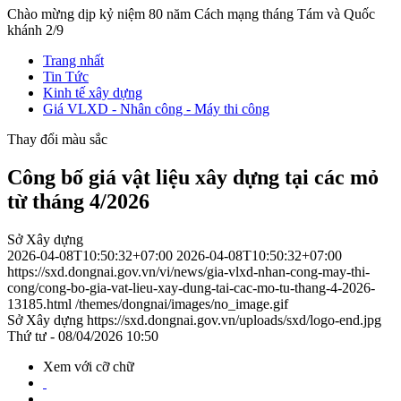
Chào mừng dịp kỷ niệm 80 năm Cách mạng tháng Tám và Quốc
khánh 2/9
Trang nhất
Tin Tức
Kinh tế xây dựng
Giá VLXD - Nhân công - Máy thi công
Thay đổi màu sắc
Công bố giá vật liệu xây dựng tại các mỏ
từ tháng 4/2026
Sở Xây dựng
2026-04-08T10:50:32+07:00
2026-04-08T10:50:32+07:00
https://sxd.dongnai.gov.vn/vi/news/gia-vlxd-nhan-cong-may-thi-
cong/cong-bo-gia-vat-lieu-xay-dung-tai-cac-mo-tu-thang-4-2026-
13185.html
/themes/dongnai/images/no_image.gif
Sở Xây dựng
https://sxd.dongnai.gov.vn/uploads/sxd/logo-end.jpg
Thứ tư - 08/04/2026 10:50
Xem với cỡ chữ