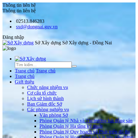
Thông tin liên hệ
Thông tin liên hệ
02513.846283
sxd@dongnai.gov.vn
Đăng nhập
Sở Xây dựng
Sở Xây dựng - Đồng Nai
Trang chủ
Trang chủ
Trang chủ
Giới thiệu
Chức năng nhiệm vụ
Cơ cấu tổ chức
Lịch sử hình thành
Ban Giám đốc Sở
Các phòng nghiệp vụ
Văn phòng Sở
Phòng Quản lý Nhà và Thị trường bất động sản
Phòng Quản lý Hạ tầng kỹ thuật
Phòng Quản lý Quy hoạch và Phát triển đô thị
Phòng Quản lý Hoạt động và Vật liệu xây dựng