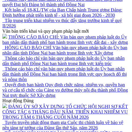
quyết Đại hội Đảng bộ thành phố Đồng Nai
Kết luận số 18-KL/TW của Ban Chấp hành Trung ương Đảng:
Định hướng phát triển kinh tế - xã hội giai đoạn 2026 - 2030
Tập trung triển khai nhiệm vụ thúc đẩy tăng trưởng kinh tế quý
II/2026
Văn bản triển khai và quy phạm pháp luật mới
THÔNG CÁO BÁO CHÍ: Văn bản quy phạm pháp luật do Ủy
ban nhân dân thành phố ban hành trong lĩnh vực đất đai - xây dựng
HÔNG CÁO BÁO CHÍ Văn bản quy phạm pháp luật do Ủy ban
nhân dân tỉnh Đồng Nai ban hành trong lĩnh vực Xây dựng
Thông cáo báo chí văn bản quy phạm pháp luật do Ủy ban nhân
dân thành phố Đồng Nai ban hành trong lĩnh vực kiến trúc
Thông cáo báo chí văn bản quy phạm pháp luật do Ủy ban nhân
dân thành phố Đồng Nai ban hành trong lĩnh vực quy hoạch đô thị
và nông thôn
Quyết định ban hành Quy định chức năng, nhiệm vụ, quyền hạn
và cơ cấu tổ chức của Cảng vụ đường thủy nội địa thành phố Đồng
Nai trực thuộc Sở Xây dựng
Hoạt động Đảng
ĐẢNG ỦY SỞ XÂY DỰNG TỔ CHỨC HỘI NGHỊ SƠ KẾT
CÔNG TÁC 6 THÁNG ĐẦU NĂM, TRIỂN KHAI NHIỆM VỤ
TRỌNG TÂM 6 THÁNG CUỐI NĂM 2026
Tuyên truyền phát động tham gia Cuộc thi chính luận về bảo vệ
nền tảng tư tưởng của Đảng lần thứ Sáu, năm 2026