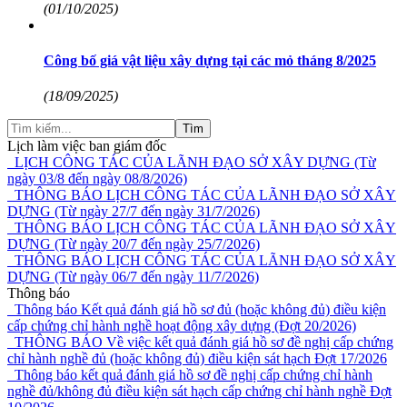
(01/10/2025)
Công bố giá vật liệu xây dựng tại các mỏ tháng 8/2025
(18/09/2025)
Tìm
Lịch làm việc ban giám đốc
LỊCH CÔNG TÁC CỦA LÃNH ĐẠO SỞ XÂY DỰNG (Từ
ngày 03/8 đến ngày 08/8/2026)
THÔNG BÁO LỊCH CÔNG TÁC CỦA LÃNH ĐẠO SỞ XÂY
DỰNG (Từ ngày 27/7 đến ngày 31/7/2026)
THÔNG BÁO LỊCH CÔNG TÁC CỦA LÃNH ĐẠO SỞ XÂY
DỰNG (Từ ngày 20/7 đến ngày 25/7/2026)
THÔNG BÁO LỊCH CÔNG TÁC CỦA LÃNH ĐẠO SỞ XÂY
DỰNG (Từ ngày 06/7 đến ngày 11/7/2026)
Thông báo
Thông báo Kết quả đánh giá hồ sơ đủ (hoặc không đủ) điều kiện
cấp chứng chỉ hành nghề hoạt động xây dựng (Đợt 20/2026)
THÔNG BÁO Về việc kết quả đánh giá hồ sơ đề nghị cấp chứng
chỉ hành nghề đủ (hoặc không đủ) điều kiện sát hạch Đợt 17/2026
Thông báo kết quả đánh giá hồ sơ đề nghị cấp chứng chỉ hành
nghề đủ/không đủ điều kiện sát hạch cấp chứng chỉ hành nghề Đợt