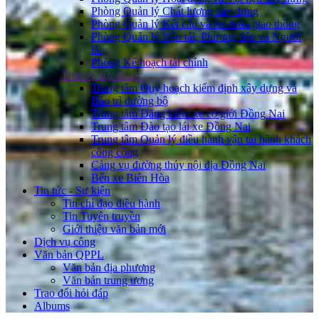
Phòng Quản lý Chất lượng xây dựng
Phòng Quản lý Kết cấu và An toàn giao thông
Phòng Quản lý Vận tải, Phương tiện và Người
lái
Phòng Kế hoạch tài chính
Đơn vị trực thuộc
Trung tâm Quy hoạch kiểm định xây dựng và
Bảo trì đường bộ
Trung tâm Đăng kiểm xe cơ giới Đồng Nai
Trung tâm Đào tạo lái xe Đồng Nai
Trung tâm Quản lý điều hành vận tải hành khách
công cộng
Cảng vụ đường thủy nội địa Đồng Nai
Bến xe Biên Hòa
Tin tức - Sự kiện
Tin chỉ đạo điều hành
Tin Tuyên truyền
Giới thiệu văn bản mới
Dịch vụ công
Văn bản QPPL
Văn bản địa phương
Văn bản trung ương
Trao đổi hỏi đáp
Albums