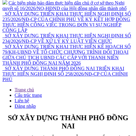
Các biện pháp bảo đảm thực hiện dân chủ ở cơ sở theo Nghị
quyết số 16/2026/NQ-HĐND của Hội đồng nhân dân thành phố
SỞ XÂY DỰNG TRIỂN KHAI THỰC HIỆN NGHỊ ĐỊNH SỐ
235/2026/NĐ-CP CỦA CHÍNH PHỦ VỀ KÝ KẾT HỢP ĐỒNG
THỰC HIỆN CÔNG VIỆC TRONG ĐƠN VỊ SỰ NGHIỆP
CÔNG LẬP
SỞ XÂY DỰNG TRIỂN KHAI THỰC HIỆN NGHỊ ĐỊNH SỐ
234/2026/NĐ-CP VỀ XỬ LÝ KỶ LUẬT VIÊN CHỨC
SỞ XÂY DỰNG TRIỂN KHAI THỰC HIỆN KẾ HOẠCH SỐ
79/KH-UBND VỀ TỔ CHỨC CHƯƠNG TRÌNH ĐỐI THOẠI
GIỮA CHỦ TỊCH UBND CÁC CẤP VỚI THANH NIÊN
THÀNH PHỐ ĐỒNG NAI NĂM 2026
SỞ XÂY DỰNG THÀNH PHỐ ĐỒNG NAI TRIỂN KHAI
THỰC HIỆN NGHỊ ĐỊNH SỐ 258/2026/NĐ-CP CỦA CHÍNH
PHỦ
Trang chủ
Cấu trúc trang
Liên hệ
Đăng nhập
SỞ XÂY DỰNG THÀNH PHỐ ĐỒNG
NAI