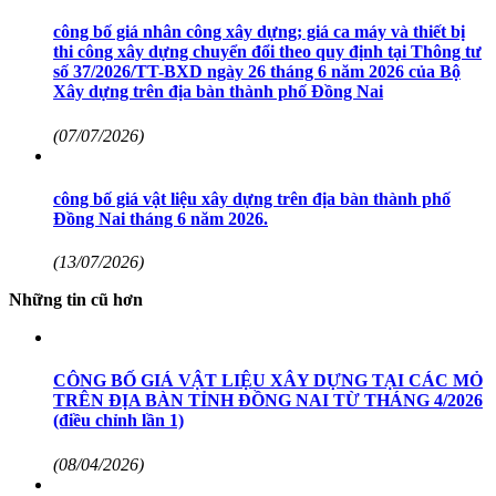
công bố giá nhân công xây dựng; giá ca máy và thiết bị
thi công xây dựng chuyển đổi theo quy định tại Thông tư
số 37/2026/TT-BXD ngày 26 tháng 6 năm 2026 của Bộ
Xây dựng trên địa bàn thành phố Đồng Nai
(07/07/2026)
công bố giá vật liệu xây dựng trên địa bàn thành phố
Đồng Nai tháng 6 năm 2026.
(13/07/2026)
Những tin cũ hơn
CÔNG BỐ GIÁ VẬT LIỆU XÂY DỰNG TẠI CÁC MỎ
TRÊN ĐỊA BÀN TỈNH ĐỒNG NAI TỪ THÁNG 4/2026
(điều chỉnh lần 1)
(08/04/2026)