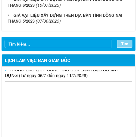
(10/07/2023)
THÁNG 6/2023
LỊCH CÔNG TÁC CỦA LÃNH ĐẠO SỞ XÂY DỰNG (Từ ngày
GIÁ VẬT LIỆU XÂY DỰNG TRÊN ĐỊA BÀN TỈNH ĐỒNG NAI
03/8 đến ngày 08/8/2026)
(07/06/2023)
THÁNG 5/2023
THÔNG BÁO LỊCH CÔNG TÁC CỦA LÃNH ĐẠO SỞ XÂY
DỰNG (Từ ngày 27/7 đến ngày 31/7/2026)
Tìm
THÔNG BÁO LỊCH CÔNG TÁC CỦA LÃNH ĐẠO SỞ XÂY
DỰNG (Từ ngày 20/7 đến ngày 25/7/2026)
LỊCH LÀM VIỆC BAN GIÁM ĐỐC
THÔNG BÁO LỊCH CÔNG TÁC CỦA LÃNH ĐẠO SỞ XÂY
DỰNG (Từ ngày 06/7 đến ngày 11/7/2026)
Thông báo Kết quả đánh giá hồ sơ đủ (hoặc không đủ) điều
kiện cấp chứng chỉ hành nghề hoạt động xây dựng (Đợt 20/2026)
THÔNG BÁO Về việc kết quả đánh giá hồ sơ đề nghị cấp
chứng chỉ hành nghề đủ (hoặc không đủ) điều kiện sát hạch Đợt
17/2026
Thông báo kết quả đánh giá hồ sơ đề nghị cấp chứng chỉ hành