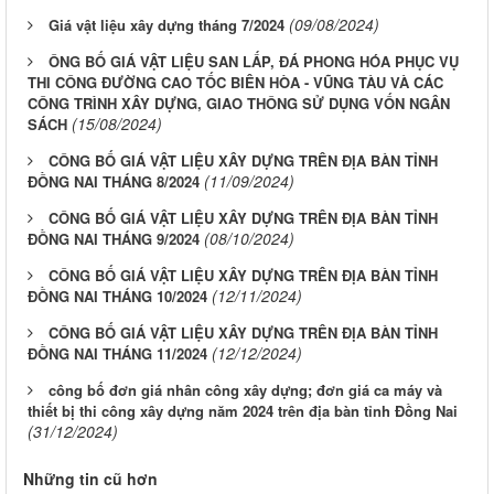
(09/08/2024)
Giá vật liệu xây dựng tháng 7/2024
ÔNG BỐ GIÁ VẬT LIỆU SAN LẤP, ĐÁ PHONG HÓA PHỤC VỤ
THI CÔNG ĐƯỜNG CAO TỐC BIÊN HÒA - VŨNG TÀU VÀ CÁC
CÔNG TRÌNH XÂY DỰNG, GIAO THÔNG SỬ DỤNG VỐN NGÂN
(15/08/2024)
SÁCH
CÔNG BỐ GIÁ VẬT LIỆU XÂY DỰNG TRÊN ĐỊA BÀN TỈNH
(11/09/2024)
ĐỒNG NAI THÁNG 8/2024
CÔNG BỐ GIÁ VẬT LIỆU XÂY DỰNG TRÊN ĐỊA BÀN TỈNH
(08/10/2024)
ĐỒNG NAI THÁNG 9/2024
CÔNG BỐ GIÁ VẬT LIỆU XÂY DỰNG TRÊN ĐỊA BÀN TỈNH
(12/11/2024)
ĐỒNG NAI THÁNG 10/2024
CÔNG BỐ GIÁ VẬT LIỆU XÂY DỰNG TRÊN ĐỊA BÀN TỈNH
(12/12/2024)
ĐỒNG NAI THÁNG 11/2024
công bố đơn giá nhân công xây dựng; đơn giá ca máy và
thiết bị thi công xây dựng năm 2024 trên địa bàn tỉnh Đồng Nai
(31/12/2024)
Những tin cũ hơn