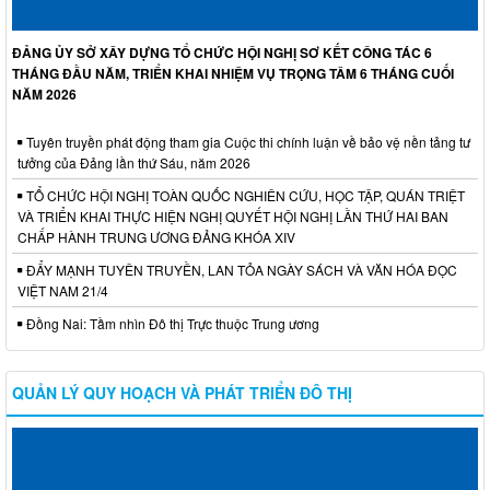
ĐẢNG ỦY SỞ XÂY DỰNG TỔ CHỨC HỘI NGHỊ SƠ KẾT CÔNG TÁC 6
THÁNG ĐẦU NĂM, TRIỂN KHAI NHIỆM VỤ TRỌNG TÂM 6 THÁNG CUỐI
NĂM 2026
Tuyên truyền phát động tham gia Cuộc thi chính luận về bảo vệ nền tảng tư
tưởng của Đảng lần thứ Sáu, năm 2026
TỔ CHỨC HỘI NGHỊ TOÀN QUỐC NGHIÊN CỨU, HỌC TẬP, QUÁN TRIỆT
VÀ TRIỂN KHAI THỰC HIỆN NGHỊ QUYẾT HỘI NGHỊ LẦN THỨ HAI BAN
CHẤP HÀNH TRUNG ƯƠNG ĐẢNG KHÓA XIV
ĐẨY MẠNH TUYÊN TRUYỀN, LAN TỎA NGÀY SÁCH VÀ VĂN HÓA ĐỌC
VIỆT NAM 21/4
Đồng Nai: Tầm nhìn Đô thị Trực thuộc Trung ương
QUẢN LÝ QUY HOẠCH VÀ PHÁT TRIỂN ĐÔ THỊ