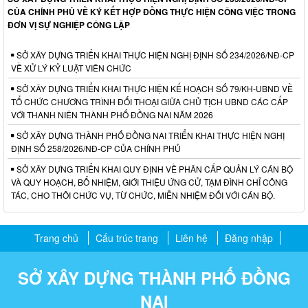
CỦA CHÍNH PHỦ VỀ KÝ KẾT HỢP ĐỒNG THỰC HIỆN CÔNG VIỆC TRONG
ĐƠN VỊ SỰ NGHIỆP CÔNG LẬP
SỞ XÂY DỰNG TRIỂN KHAI THỰC HIỆN NGHỊ ĐỊNH SỐ 234/2026/NĐ-CP
VỀ XỬ LÝ KỶ LUẬT VIÊN CHỨC
SỞ XÂY DỰNG TRIỂN KHAI THỰC HIỆN KẾ HOẠCH SỐ 79/KH-UBND VỀ
TỔ CHỨC CHƯƠNG TRÌNH ĐỐI THOẠI GIỮA CHỦ TỊCH UBND CÁC CẤP
VỚI THANH NIÊN THÀNH PHỐ ĐỒNG NAI NĂM 2026
SỞ XÂY DỰNG THÀNH PHỐ ĐỒNG NAI TRIỂN KHAI THỰC HIỆN NGHỊ
ĐỊNH SỐ 258/2026/NĐ-CP CỦA CHÍNH PHỦ
SỞ XÂY DỰNG TRIỂN KHAI QUY ĐỊNH VỀ PHÂN CẤP QUẢN LÝ CÁN BỘ
VÀ QUY HOẠCH, BỔ NHIỆM, GIỚI THIỆU ỨNG CỬ, TẠM ĐÌNH CHỈ CÔNG
TÁC, CHO THÔI CHỨC VỤ, TỪ CHỨC, MIỄN NHIỆM ĐỐI VỚI CÁN BỘ.
Trang chủ
Cấu trúc trang
Liên hệ
Đăng nhập
SỞ XÂY DỰNG THÀNH PHỐ ĐỒNG
NAI