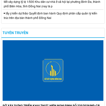
tiết xây dựng tỷ lệ 1/500 Khu dân cư nhà ở xã hội tại phường Bình Đa, thành
phố Biên Hòa, tỉnh Đồng Nai (nay là p
lấy ý kiến dự thảo Quyết định ban hành Quy định phân cấp quản lý kiến
trúc trên địa bàn thành phố Đồng Nai
TUYÊN TRUYỀN
SỞ XÂY DỰNG TRIỂN KHAI THỰC HIỆN NGHỊ ĐỊNH SỐ 235/2026/NĐ-CP