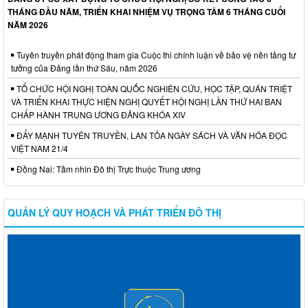
THÁNG ĐẦU NĂM, TRIỂN KHAI NHIỆM VỤ TRỌNG TÂM 6 THÁNG CUỐI
NĂM 2026
Tuyên truyền phát động tham gia Cuộc thi chính luận về bảo vệ nền tảng tư
tưởng của Đảng lần thứ Sáu, năm 2026
TỔ CHỨC HỘI NGHỊ TOÀN QUỐC NGHIÊN CỨU, HỌC TẬP, QUÁN TRIỆT
VÀ TRIỂN KHAI THỰC HIỆN NGHỊ QUYẾT HỘI NGHỊ LẦN THỨ HAI BAN
CHẤP HÀNH TRUNG ƯƠNG ĐẢNG KHÓA XIV
ĐẨY MẠNH TUYÊN TRUYỀN, LAN TỎA NGÀY SÁCH VÀ VĂN HÓA ĐỌC
VIỆT NAM 21/4
Đồng Nai: Tầm nhìn Đô thị Trực thuộc Trung ương
QUẢN LÝ QUY HOẠCH VÀ PHÁT TRIỂN ĐÔ THỊ