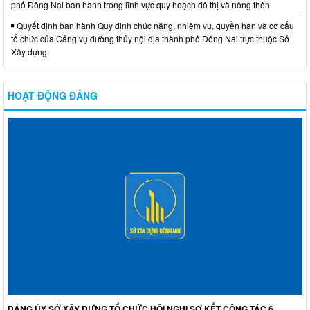
phố Đồng Nai ban hành trong lĩnh vực quy hoạch đô thị và nông thôn
Quyết định ban hành Quy định chức năng, nhiệm vụ, quyền hạn và cơ cấu
tổ chức của Cảng vụ đường thủy nội địa thành phố Đồng Nai trực thuộc Sở
Xây dựng
HOẠT ĐỘNG ĐẢNG
ĐẢNG ỦY SỞ XÂY DỰNG TỔ CHỨC HỘI NGHỊ SƠ KẾT CÔNG TÁC 6