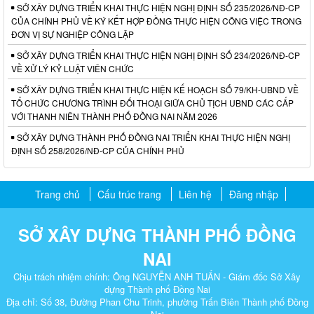
SỞ XÂY DỰNG TRIỂN KHAI THỰC HIỆN NGHỊ ĐỊNH SỐ 235/2026/NĐ-CP
CỦA CHÍNH PHỦ VỀ KÝ KẾT HỢP ĐỒNG THỰC HIỆN CÔNG VIỆC TRONG
ĐƠN VỊ SỰ NGHIỆP CÔNG LẬP
SỞ XÂY DỰNG TRIỂN KHAI THỰC HIỆN NGHỊ ĐỊNH SỐ 234/2026/NĐ-CP
VỀ XỬ LÝ KỶ LUẬT VIÊN CHỨC
SỞ XÂY DỰNG TRIỂN KHAI THỰC HIỆN KẾ HOẠCH SỐ 79/KH-UBND VỀ
TỔ CHỨC CHƯƠNG TRÌNH ĐỐI THOẠI GIỮA CHỦ TỊCH UBND CÁC CẤP
VỚI THANH NIÊN THÀNH PHỐ ĐỒNG NAI NĂM 2026
SỞ XÂY DỰNG THÀNH PHỐ ĐỒNG NAI TRIỂN KHAI THỰC HIỆN NGHỊ
ĐỊNH SỐ 258/2026/NĐ-CP CỦA CHÍNH PHỦ
Trang chủ
Cấu trúc trang
Liên hệ
Đăng nhập
SỞ XÂY DỰNG THÀNH PHỐ ĐỒNG
NAI
Chịu trách nhiệm chính: Ông NGUYỄN ANH TUẤN - Giám đốc Sở Xây
dựng Thành phố Đồng Nai
Địa chỉ: Số 38, Đường Phan Chu Trinh, phường Trấn Biên Thành phố Đồng