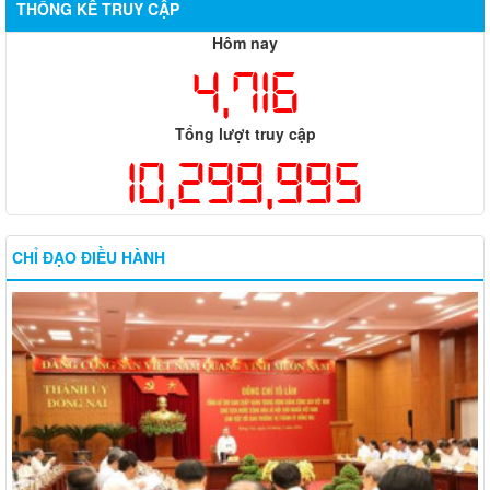
THỐNG KÊ TRUY CẬP
Hôm nay
4,716
Tổng lượt truy cập
10,299,995
CHỈ ĐẠO ĐIỀU HÀNH