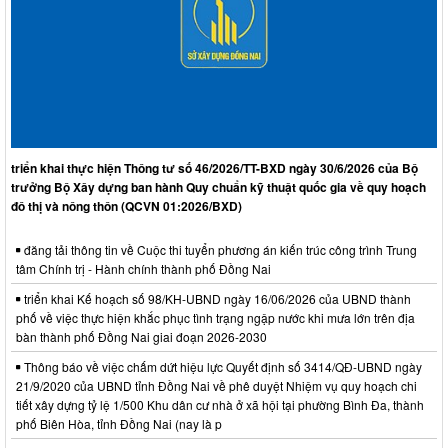
triển khai thực hiện Thông tư số 46/2026/TT-BXD ngày 30/6/2026 của Bộ
trưởng Bộ Xây dựng ban hành Quy chuẩn kỹ thuật quốc gia về quy hoạch
đô thị và nông thôn (QCVN 01:2026/BXD)
đăng tải thông tin về Cuộc thi tuyển phương án kiến trúc công trình Trung
tâm Chính trị - Hành chính thành phố Đồng Nai
triển khai Kế hoạch số 98/KH-UBND ngày 16/06/2026 của UBND thành
phố về việc thực hiện khắc phục tình trạng ngập nước khi mưa lớn trên địa
bàn thành phố Đồng Nai giai đoạn 2026-2030
Thông báo về việc chấm dứt hiệu lực Quyết định số 3414/QĐ-UBND ngày
21/9/2020 của UBND tỉnh Đồng Nai về phê duyệt Nhiệm vụ quy hoạch chi
tiết xây dựng tỷ lệ 1/500 Khu dân cư nhà ở xã hội tại phường Bình Đa, thành
phố Biên Hòa, tỉnh Đồng Nai (nay là p