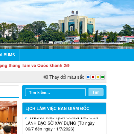
LỊCH CÔNG TÁC CỦA LÃNH ĐẠO SỞ
XÂY DỰNG (Từ ngày 03/8 đến ngày
08/8/2026)
ALBUMS
THÔNG BÁO LỊCH CÔNG TÁC CỦA
áng Tám và Quốc khánh 2/9
LÃNH ĐẠO SỞ XÂY DỰNG (Từ ngày
27/7 đến ngày 31/7/2026)
Thay đổi màu sắc
THÔNG BÁO LỊCH CÔNG TÁC CỦA
Tìm
LÃNH ĐẠO SỞ XÂY DỰNG (Từ ngày
20/7 đến ngày 25/7/2026)
LỊCH LÀM VIỆC BAN GIÁM ĐỐC
THÔNG BÁO LỊCH CÔNG TÁC CỦA
LÃNH ĐẠO SỞ XÂY DỰNG (Từ ngày
Thông báo Kết quả đánh giá hồ sơ đủ
06/7 đến ngày 11/7/2026)
(hoặc không đủ) điều kiện cấp chứng chỉ
hành nghề hoạt động xây dựng (Đợt