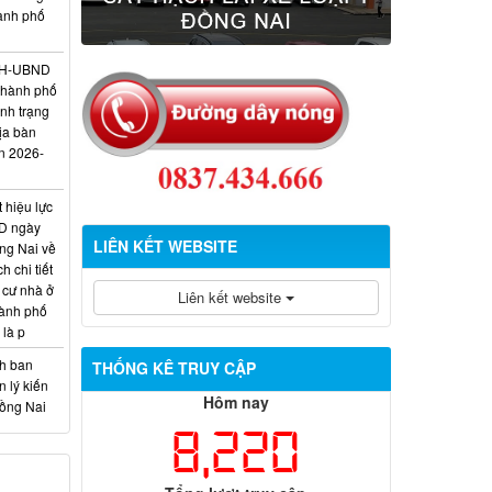
hành phố
/KH-UBND
thành phố
ình trạng
ịa bàn
n 2026-
 hiệu lực
D ngày
LIÊN KẾT WEBSITE
ng Nai về
 chi tiết
 cư nhà ở
Liên kết website
hành phố
 là p
nh ban
THỐNG KÊ TRUY CẬP
 lý kiến
Hôm nay
Đồng Nai
8,220