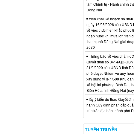
tâm Chính trị - Hành chính t
Đồng Nai
triển khai Kế hoạch số 98
ngày 16/06/2026 của UBND 
về việc thực hiện khắc phục t
ngập nước khi mưa lớn trên đ
thành phố Đồng Nai giai đoạ
2030
Thông báo về việc chấm dứt
Quyết định số 3414/QĐ-UBN
21/9/2020 của UBND tỉnh Đồ
phê duyệt Nhiệm vụ quy hoạch
xây dựng tỷ lệ 1/500 Khu dân
xã hội tại phường Bình Đa, t
Biên Hòa, tỉnh Đồng Nai (nay
lấy ý kiến dự thảo Quyết đị
hành Quy định phân cấp quản
trúc trên địa bàn thành phố 
TUYÊN TRUYỀN