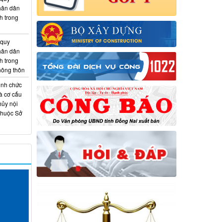
hân dân
h trong
 quy
hân dân
h trong
 nông thôn
ịnh chức
à cơ cấu
hủy nội
thuộc Sở