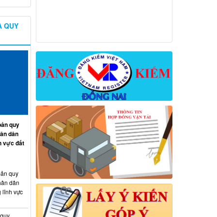
À QUY
ản quy
hân dân
h vực đất
ản quy
hân dân
 lĩnh vực
 quy