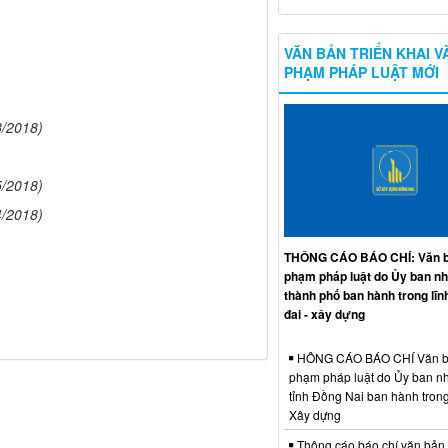
VĂN BẢN TRIỂN KHAI V
PHẠM PHÁP LUẬT MỚI
8/2018)
5/2018)
4/2018)
THÔNG CÁO BÁO CHÍ: Văn b
phạm pháp luật do Ủy ban n
thành phố ban hành trong lĩn
đai - xây dựng
HÔNG CÁO BÁO CHÍ Văn b
phạm pháp luật do Ủy ban n
tỉnh Đồng Nai ban hành trong
Xây dựng
Thông cáo báo chí văn bản