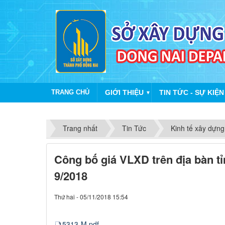
TRANG CHỦ
GIỚI THIỆU
TIN TỨC - SỰ KIỆN
▼
Trang nhất
Tin Tức
Kinh tế xây dựng
Công bố giá VLXD trên địa bàn t
9/2018
Thứ hai - 05/11/2018 15:54
5313-M.pdf