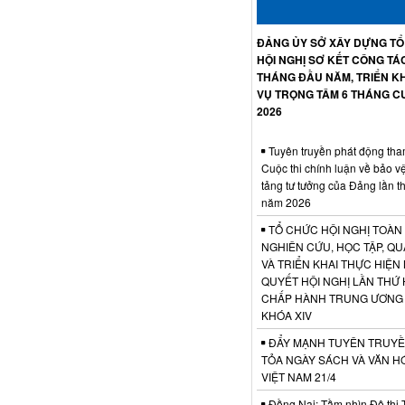
ĐẢNG ỦY SỞ XÂY DỰNG T
HỘI NGHỊ SƠ KẾT CÔNG TÁ
THÁNG ĐẦU NĂM, TRIỂN KH
VỤ TRỌNG TÂM 6 THÁNG C
2026
Tuyên truyền phát động tha
Cuộc thi chính luận về bảo v
tảng tư tưởng của Đảng lần t
năm 2026
TỔ CHỨC HỘI NGHỊ TOÀN
NGHIÊN CỨU, HỌC TẬP, QU
VÀ TRIỂN KHAI THỰC HIỆN
QUYẾT HỘI NGHỊ LẦN THỨ 
CHẤP HÀNH TRUNG ƯƠNG
KHÓA XIV
ĐẨY MẠNH TUYÊN TRUYỀ
TỎA NGÀY SÁCH VÀ VĂN H
VIỆT NAM 21/4
Đồng Nai: Tầm nhìn Đô thị 