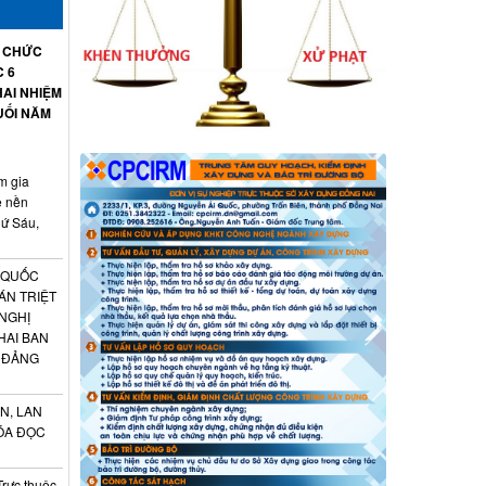
Ổ CHỨC
C 6
AI NHIỆM
UỐI NĂM
m gia
ệ nền
hứ Sáu,
 QUỐC
ÁN TRIỆT
 NGHỊ
HAI BAN
 ĐẢNG
N, LAN
ÓA ĐỌC
Trực thuộc