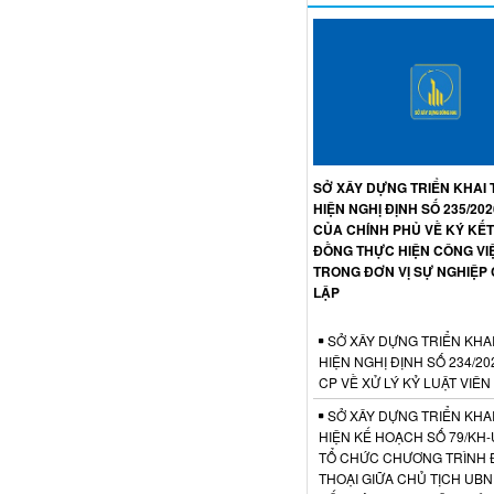
SỞ XÂY DỰNG TRIỂN KHAI
HIỆN NGHỊ ĐỊNH SỐ 235/20
CỦA CHÍNH PHỦ VỀ KÝ KẾ
ĐỒNG THỰC HIỆN CÔNG VI
TRONG ĐƠN VỊ SỰ NGHIỆP
LẬP
SỞ XÂY DỰNG TRIỂN KHA
HIỆN NGHỊ ĐỊNH SỐ 234/20
CP VỀ XỬ LÝ KỶ LUẬT VIÊ
SỞ XÂY DỰNG TRIỂN KHA
HIỆN KẾ HOẠCH SỐ 79/KH
TỔ CHỨC CHƯƠNG TRÌNH 
THOẠI GIỮA CHỦ TỊCH UB