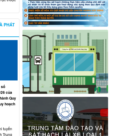
À PHÁT
 số
026 của
 hành Quy
quy hoạch
hi tuyển
nh Trung