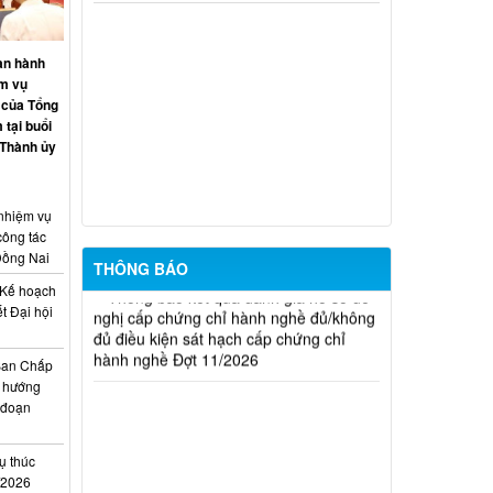
20/2026)
THÔNG BÁO Về việc kết quả đánh giá
an hành
hồ sơ đề nghị cấp chứng chỉ hành nghề
ệm vụ
đủ (hoặc không đủ) điều kiện sát hạch
 của Tổng
Đợt 17/2026
 tại buổi
 Thành ủy
Thông báo kết quả đánh giá hồ sơ đề
nghị cấp chứng chỉ hành nghề đủ/không
đủ điều kiện sát hạch cấp chứng chỉ
 nhiệm vụ
hành nghề Đợt 10/2026
công tác
Đồng Nai
THÔNG BÁO
Thông báo kết quả đánh giá hồ sơ đề
nghị cấp chứng chỉ hành nghề đủ/không
Kế hoạch
đủ điều kiện sát hạch cấp chứng chỉ
t Đại hội
hành nghề Đợt 11/2026
i
Ban Chấp
 hướng
i đoạn
ụ thúc
I/2026