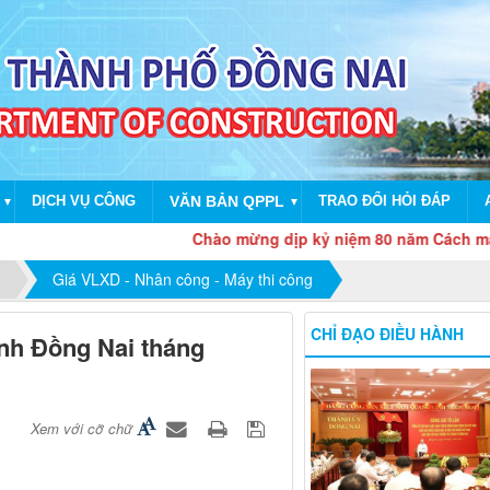
DỊCH VỤ CÔNG
VĂN BẢN QPPL
TRAO ĐỔI HỎI ĐÁP
▼
▼
Chào mừng dịp kỷ niệm 80 năm Cách mạng th
Giá VLXD - Nhân công - Máy thi công
CHỈ ĐẠO ĐIỀU HÀNH
ỉnh Đồng Nai tháng
Xem với cỡ chữ