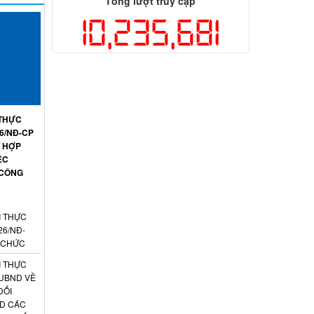
Tổng lượt truy cập
10,235,681
 THỰC
26/NĐ-CP
T HỢP
ỆC
 CÔNG
I THỰC
26/NĐ-
N CHỨC
I THỰC
-UBND VỀ
ĐỐI
ND CÁC