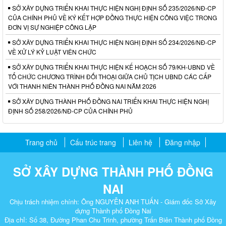
SỞ XÂY DỰNG TRIỂN KHAI THỰC HIỆN NGHỊ ĐỊNH SỐ 235/2026/NĐ-CP
CỦA CHÍNH PHỦ VỀ KÝ KẾT HỢP ĐỒNG THỰC HIỆN CÔNG VIỆC TRONG
ĐƠN VỊ SỰ NGHIỆP CÔNG LẬP
SỞ XÂY DỰNG TRIỂN KHAI THỰC HIỆN NGHỊ ĐỊNH SỐ 234/2026/NĐ-CP
VỀ XỬ LÝ KỶ LUẬT VIÊN CHỨC
SỞ XÂY DỰNG TRIỂN KHAI THỰC HIỆN KẾ HOẠCH SỐ 79/KH-UBND VỀ
TỔ CHỨC CHƯƠNG TRÌNH ĐỐI THOẠI GIỮA CHỦ TỊCH UBND CÁC CẤP
VỚI THANH NIÊN THÀNH PHỐ ĐỒNG NAI NĂM 2026
SỞ XÂY DỰNG THÀNH PHỐ ĐỒNG NAI TRIỂN KHAI THỰC HIỆN NGHỊ
ĐỊNH SỐ 258/2026/NĐ-CP CỦA CHÍNH PHỦ
Trang chủ
Cấu trúc trang
Liên hệ
Đăng nhập
SỞ XÂY DỰNG THÀNH PHỐ ĐỒNG
NAI
Chịu trách nhiệm chính: Ông NGUYỄN ANH TUẤN - Giám đốc Sở Xây
dựng Thành phố Đồng Nai
Địa chỉ: Số 38, Đường Phan Chu Trinh, phường Trấn Biên Thành phố Đồng