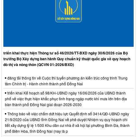
triển khai thực hiện Thông tư số 46/2026/TT-BXD ngày 30/6/2026 của Bộ
trưởng Bộ Xây dựng ban hành Quy chuẩn kỹ thuật quốc gia về quy hoạch
đô thị và nông thôn (QCVN 01:2026/BXD)
đăng tải thông tin về Cuộc thi tuyển phương án kiến trúc công trình Trung
tâm Chính trị - Hành chính thành phố Đồng Nai
triển khai Kế hoạch số 98/KH-UBND ngày 16/06/2026 của UBND thành
phố về việc thực hiện khắc phục tình trạng ngập nước khi mưa lớn trên địa
bàn thành phố Đồng Nai giai đoạn 2026-2030
Thông báo về việc chấm dứt hiệu lực Quyết định số 3414/QĐ-UBND ngày
21/9/2020 của UBND tỉnh Đồng Nai về phê duyệt Nhiệm vụ quy hoạch chi
tiết xây dựng tỷ lệ 1/500 Khu dân cư nhà ở xã hội tại phường Bình Đa, thành
phố Biên Hòa, tỉnh Đồng Nai (nay là p