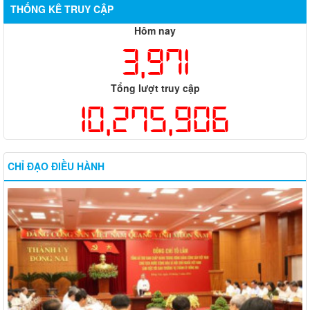
THỐNG KÊ TRUY CẬP
Hôm nay
3,971
Tổng lượt truy cập
10,275,906
CHỈ ĐẠO ĐIỀU HÀNH