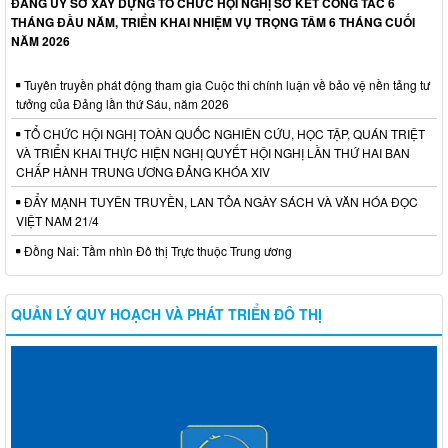
ĐẢNG ỦY SỞ XÂY DỰNG TỔ CHỨC HỘI NGHỊ SƠ KẾT CÔNG TÁC 6
THÁNG ĐẦU NĂM, TRIỂN KHAI NHIỆM VỤ TRỌNG TÂM 6 THÁNG CUỐI
NĂM 2026
Tuyên truyền phát động tham gia Cuộc thi chính luận về bảo vệ nền tảng tư
tưởng của Đảng lần thứ Sáu, năm 2026
TỔ CHỨC HỘI NGHỊ TOÀN QUỐC NGHIÊN CỨU, HỌC TẬP, QUÁN TRIỆT
VÀ TRIỂN KHAI THỰC HIỆN NGHỊ QUYẾT HỘI NGHỊ LẦN THỨ HAI BAN
CHẤP HÀNH TRUNG ƯƠNG ĐẢNG KHÓA XIV
ĐẨY MẠNH TUYÊN TRUYỀN, LAN TỎA NGÀY SÁCH VÀ VĂN HÓA ĐỌC
VIỆT NAM 21/4
Đồng Nai: Tầm nhìn Đô thị Trực thuộc Trung ương
QUẢN LÝ QUY HOẠCH VÀ PHÁT TRIỂN ĐÔ THỊ