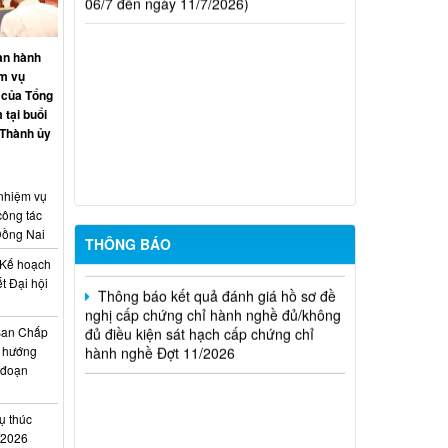
hành nghề hoạt động xây dựng (Đợt
20/2026)
an hành
THÔNG BÁO Về việc kết quả đánh giá
ệm vụ
hồ sơ đề nghị cấp chứng chỉ hành nghề
 của Tổng
đủ (hoặc không đủ) điều kiện sát hạch
 tại buổi
Đợt 17/2026
 Thành ủy
Thông báo kết quả đánh giá hồ sơ đề
nghị cấp chứng chỉ hành nghề đủ/không
 nhiệm vụ
đủ điều kiện sát hạch cấp chứng chỉ
công tác
hành nghề Đợt 10/2026
Đồng Nai
THÔNG BÁO
Kế hoạch
Thông báo kết quả đánh giá hồ sơ đề
t Đại hội
nghị cấp chứng chỉ hành nghề đủ/không
i
đủ điều kiện sát hạch cấp chứng chỉ
hành nghề Đợt 11/2026
Ban Chấp
 hướng
i đoạn
ụ thúc
I/2026