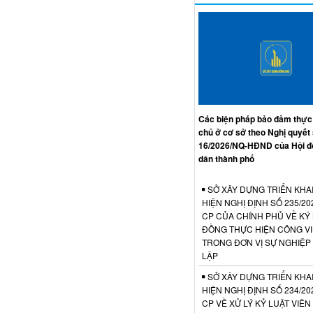
Các biện pháp bảo đảm thực
chủ ở cơ sở theo Nghị quyết
16/2026/NQ-HĐND của Hội đ
dân thành phố
SỞ XÂY DỰNG TRIỂN KHA
HIỆN NGHỊ ĐỊNH SỐ 235/20
CP CỦA CHÍNH PHỦ VỀ KÝ
ĐỒNG THỰC HIỆN CÔNG V
TRONG ĐƠN VỊ SỰ NGHIỆP
LẬP
SỞ XÂY DỰNG TRIỂN KHA
HIỆN NGHỊ ĐỊNH SỐ 234/20
CP VỀ XỬ LÝ KỶ LUẬT VIÊ