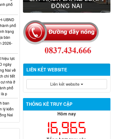
hành phố
/KH-UBND
thành phố
ình trạng
ịa bàn
n 2026-
 hiệu lực
D ngày
LIÊN KẾT WEBSITE
ng Nai về
 chi tiết
 cư nhà ở
Liên kết website
hành phố
 là p
nh ban
THỐNG KÊ TRUY CẬP
 lý kiến
Hôm nay
Đồng Nai
16,965