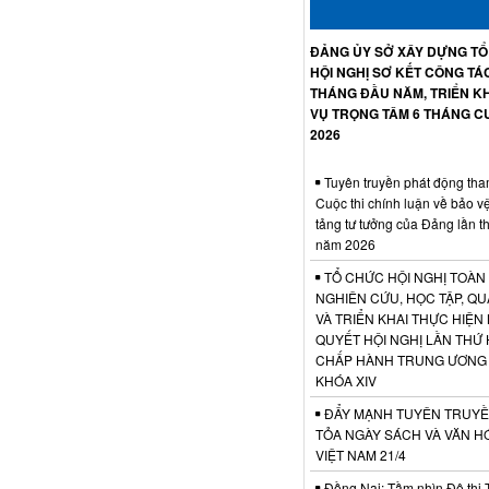
ĐẢNG ỦY SỞ XÂY DỰNG T
HỘI NGHỊ SƠ KẾT CÔNG TÁ
THÁNG ĐẦU NĂM, TRIỂN KH
VỤ TRỌNG TÂM 6 THÁNG C
2026
Tuyên truyền phát động tha
Cuộc thi chính luận về bảo v
tảng tư tưởng của Đảng lần t
năm 2026
TỔ CHỨC HỘI NGHỊ TOÀN
NGHIÊN CỨU, HỌC TẬP, QU
VÀ TRIỂN KHAI THỰC HIỆN
QUYẾT HỘI NGHỊ LẦN THỨ 
CHẤP HÀNH TRUNG ƯƠNG
KHÓA XIV
ĐẨY MẠNH TUYÊN TRUYỀ
TỎA NGÀY SÁCH VÀ VĂN H
VIỆT NAM 21/4
Đồng Nai: Tầm nhìn Đô thị 