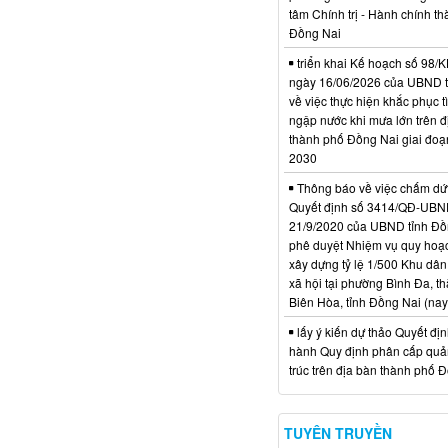
tâm Chính trị - Hành chính t
Đồng Nai
triển khai Kế hoạch số 98
ngày 16/06/2026 của UBND 
về việc thực hiện khắc phục t
ngập nước khi mưa lớn trên đ
thành phố Đồng Nai giai đoạ
2030
Thông báo về việc chấm dứt
Quyết định số 3414/QĐ-UBN
21/9/2020 của UBND tỉnh Đồ
phê duyệt Nhiệm vụ quy hoạch
xây dựng tỷ lệ 1/500 Khu dân
xã hội tại phường Bình Đa, t
Biên Hòa, tỉnh Đồng Nai (nay
lấy ý kiến dự thảo Quyết đị
hành Quy định phân cấp quản
trúc trên địa bàn thành phố 
TUYÊN TRUYỀN