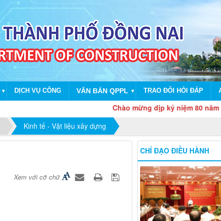
DỊCH VỤ CÔNG
VĂN BẢN QPPL
TRAO ĐỔI HỎI ĐÁP
▼
▼
Chào mừng dịp kỷ niệm 80 năm Cách mạ
Kinh tế - Vật liệu xây dựng
CHỈ ĐẠO ĐIỀU HÀNH
Xem với cỡ chữ