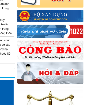
hân dân
h trong
 quy
hân dân
h trong
 nông thôn
ịnh chức
à cơ cấu
hủy nội
thuộc Sở