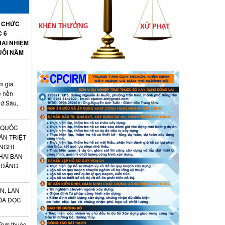
Ổ CHỨC
C 6
AI NHIỆM
UỐI NĂM
m gia
ệ nền
hứ Sáu,
 QUỐC
ÁN TRIỆT
 NGHỊ
HAI BAN
 ĐẢNG
N, LAN
ÓA ĐỌC
Trực thuộc