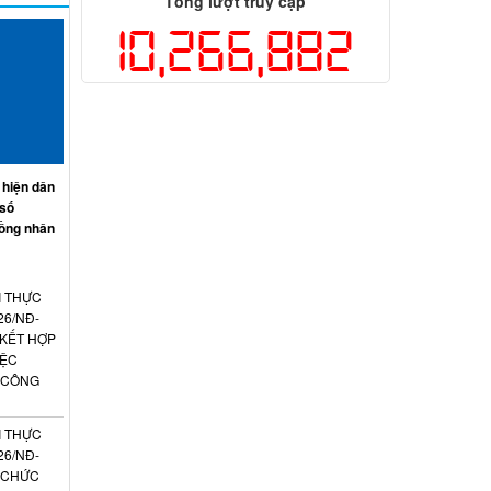
Tổng lượt truy cập
10,266,882
 hiện dân
 số
ồng nhân
I THỰC
26/NĐ-
 KẾT HỢP
IỆC
 CÔNG
I THỰC
26/NĐ-
N CHỨC