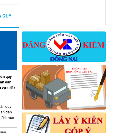
À QUY
ản quy
hân dân
h vực đất
ản quy
hân dân
 lĩnh vực
 quy