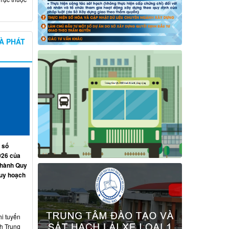
À PHÁT
 số
026 của
 hành Quy
quy hoạch
hi tuyển
nh Trung