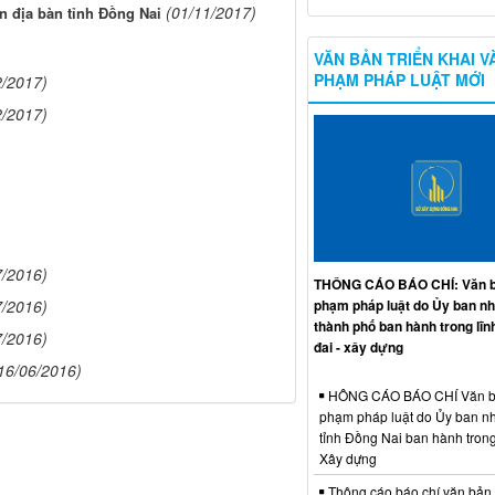
(01/11/2017)
n địa bàn tỉnh Đồng Nai
VĂN BẢN TRIỂN KHAI V
PHẠM PHÁP LUẬT MỚI
2/2017)
2/2017)
7/2016)
THÔNG CÁO BÁO CHÍ: Văn b
phạm pháp luật do Ủy ban n
7/2016)
thành phố ban hành trong lĩn
7/2016)
đai - xây dựng
16/06/2016)
HÔNG CÁO BÁO CHÍ Văn b
phạm pháp luật do Ủy ban n
tỉnh Đồng Nai ban hành trong
Xây dựng
Thông cáo báo chí văn bản