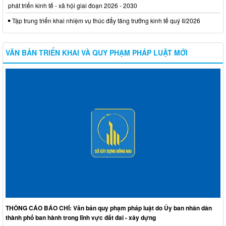
phát triển kinh tế - xã hội giai đoạn 2026 - 2030
Tập trung triển khai nhiệm vụ thúc đẩy tăng trưởng kinh tế quý II/2026
VĂN BẢN TRIỂN KHAI VÀ QUY PHẠM PHÁP LUẬT MỚI
THÔNG CÁO BÁO CHÍ: Văn bản quy phạm pháp luật do Ủy ban nhân dân
thành phố ban hành trong lĩnh vực đất đai - xây dựng