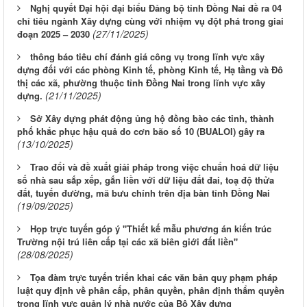
Nghị quyết Đại hội đại biểu Đảng bộ tỉnh Đồng Nai đề ra 04
chỉ tiêu ngành Xây dựng cùng với nhiệm vụ đột phá trong giai
(27/11/2025)
đoạn 2025 – 2030
thông báo tiêu chí đánh giá công vụ trong lĩnh vực xây
dựng đối với các phòng Kinh tế, phòng Kinh tế, Hạ tầng và Đô
thị các xã, phường thuộc tỉnh Đồng Nai trong lĩnh vực xây
(21/11/2025)
dựng.
Sở Xây dựng phát động ủng hộ đồng bào các tỉnh, thành
phố khắc phục hậu quả do cơn bão số 10 (BUALOI) gây ra
(13/10/2025)
Trao đổi và đề xuất giải pháp trong việc chuẩn hoá dữ liệu
số nhà sau sắp xếp, gắn liền với dữ liệu đất đai, toạ độ thửa
đất, tuyến đường, mã bưu chính trên địa bàn tỉnh Đồng Nai
(19/09/2025)
Họp trực tuyến góp ý "Thiết kế mẫu phương án kiến trúc
Trường nội trú liên cấp tại các xã biên giới đất liền"
(28/08/2025)
Tọa đàm trực tuyến triển khai các văn bản quy phạm pháp
luật quy định về phân cấp, phân quyền, phân định thẩm quyền
trong lĩnh vực quản lý nhà nước của Bộ Xây dựng