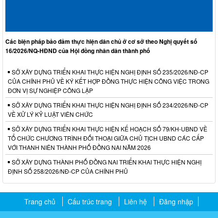
Các biện pháp bảo đảm thực hiện dân chủ ở cơ sở theo Nghị quyết số
16/2026/NQ-HĐND của Hội đồng nhân dân thành phố
SỞ XÂY DỰNG TRIỂN KHAI THỰC HIỆN NGHỊ ĐỊNH SỐ 235/2026/NĐ-CP
CỦA CHÍNH PHỦ VỀ KÝ KẾT HỢP ĐỒNG THỰC HIỆN CÔNG VIỆC TRONG
ĐƠN VỊ SỰ NGHIỆP CÔNG LẬP
SỞ XÂY DỰNG TRIỂN KHAI THỰC HIỆN NGHỊ ĐỊNH SỐ 234/2026/NĐ-CP
VỀ XỬ LÝ KỶ LUẬT VIÊN CHỨC
SỞ XÂY DỰNG TRIỂN KHAI THỰC HIỆN KẾ HOẠCH SỐ 79/KH-UBND VỀ
TỔ CHỨC CHƯƠNG TRÌNH ĐỐI THOẠI GIỮA CHỦ TỊCH UBND CÁC CẤP
VỚI THANH NIÊN THÀNH PHỐ ĐỒNG NAI NĂM 2026
SỞ XÂY DỰNG THÀNH PHỐ ĐỒNG NAI TRIỂN KHAI THỰC HIỆN NGHỊ
ĐỊNH SỐ 258/2026/NĐ-CP CỦA CHÍNH PHỦ
Trang chủ
Cấu trúc trang
Liên hệ
Đăng nhập