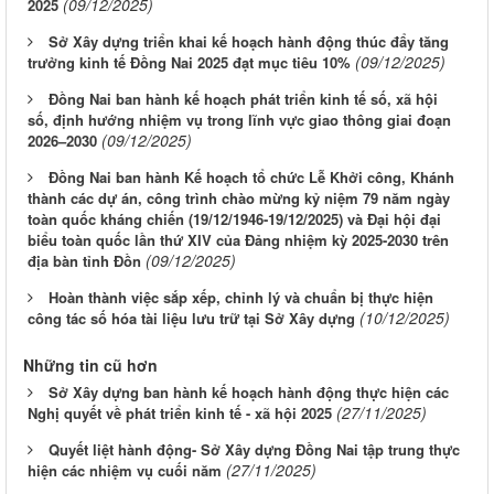
(09/12/2025)
2025
Sở Xây dựng triển khai kế hoạch hành động thúc đẩy tăng
(09/12/2025)
trưởng kinh tế Đồng Nai 2025 đạt mục tiêu 10%
Đồng Nai ban hành kế hoạch phát triển kinh tế số, xã hội
số, định hướng nhiệm vụ trong lĩnh vực giao thông giai đoạn
(09/12/2025)
2026–2030
Đồng Nai ban hành Kế hoạch tổ chức Lễ Khởi công, Khánh
thành các dự án, công trình chào mừng kỷ niệm 79 năm ngày
toàn quốc kháng chiến (19/12/1946-19/12/2025) và Đại hội đại
biểu toàn quốc lần thứ XIV của Đảng nhiệm kỳ 2025-2030 trên
(09/12/2025)
địa bàn tỉnh Đồn
Hoàn thành việc sắp xếp, chỉnh lý và chuẩn bị thực hiện
(10/12/2025)
công tác số hóa tài liệu lưu trữ tại Sở Xây dựng
Những tin cũ hơn
Sở Xây dựng ban hành kế hoạch hành động thực hiện các
(27/11/2025)
Nghị quyết về phát triển kinh tế - xã hội 2025
Quyết liệt hành động- Sở Xây dựng Đồng Nai tập trung thực
(27/11/2025)
hiện các nhiệm vụ cuối năm