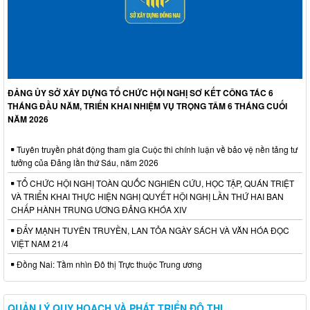
ĐẢNG ỦY SỞ XÂY DỰNG TỔ CHỨC HỘI NGHỊ SƠ KẾT CÔNG TÁC 6
THÁNG ĐẦU NĂM, TRIỂN KHAI NHIỆM VỤ TRỌNG TÂM 6 THÁNG CUỐI
NĂM 2026
Tuyên truyền phát động tham gia Cuộc thi chính luận về bảo vệ nền tảng tư
tưởng của Đảng lần thứ Sáu, năm 2026
TỔ CHỨC HỘI NGHỊ TOÀN QUỐC NGHIÊN CỨU, HỌC TẬP, QUÁN TRIỆT
VÀ TRIỂN KHAI THỰC HIỆN NGHỊ QUYẾT HỘI NGHỊ LẦN THỨ HAI BAN
CHẤP HÀNH TRUNG ƯƠNG ĐẢNG KHÓA XIV
ĐẨY MẠNH TUYÊN TRUYỀN, LAN TỎA NGÀY SÁCH VÀ VĂN HÓA ĐỌC
VIỆT NAM 21/4
Đồng Nai: Tầm nhìn Đô thị Trực thuộc Trung ương
QUẢN LÝ QUY HOẠCH VÀ PHÁT TRIỂN ĐÔ THỊ