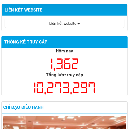
LIÊN KẾT WEBSITE
Liên kết website
THỐNG KÊ TRUY CẬP
Hôm nay
1,362
Tổng lượt truy cập
10,273,297
CHỈ ĐẠO ĐIỀU HÀNH