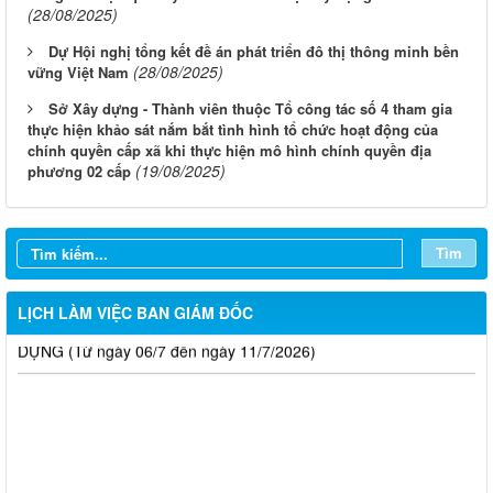
(28/08/2025)
Dự Hội nghị tổng kết đề án phát triển đô thị thông minh bền
(28/08/2025)
vững Việt Nam
Sở Xây dựng - Thành viên thuộc Tổ công tác số 4 tham gia
LỊCH CÔNG TÁC CỦA LÃNH ĐẠO SỞ XÂY DỰNG (Từ ngày
thực hiện khảo sát nắm bắt tình hình tổ chức hoạt động của
03/8 đến ngày 08/8/2026)
chính quyền cấp xã khi thực hiện mô hình chính quyền địa
(19/08/2025)
phương 02 cấp
THÔNG BÁO LỊCH CÔNG TÁC CỦA LÃNH ĐẠO SỞ XÂY
DỰNG (Từ ngày 27/7 đến ngày 31/7/2026)
THÔNG BÁO LỊCH CÔNG TÁC CỦA LÃNH ĐẠO SỞ XÂY
Tìm
DỰNG (Từ ngày 20/7 đến ngày 25/7/2026)
LỊCH LÀM VIỆC BAN GIÁM ĐỐC
THÔNG BÁO LỊCH CÔNG TÁC CỦA LÃNH ĐẠO SỞ XÂY
DỰNG (Từ ngày 06/7 đến ngày 11/7/2026)
Thông báo Kết quả đánh giá hồ sơ đủ (hoặc không đủ) điều
kiện cấp chứng chỉ hành nghề hoạt động xây dựng (Đợt 20/2026)
THÔNG BÁO Về việc kết quả đánh giá hồ sơ đề nghị cấp
chứng chỉ hành nghề đủ (hoặc không đủ) điều kiện sát hạch Đợt