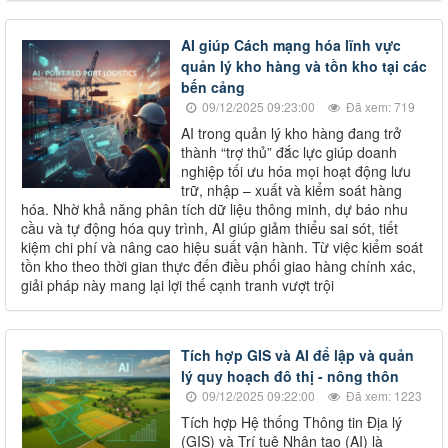
AI giúp Cách mạng hóa lĩnh vực
quản lý kho hàng và tồn kho tại các
bến cảng
09/12/2025 09:23:00
Đã xem: 719
AI trong quản lý kho hàng đang trở
thành “trợ thủ” đắc lực giúp doanh
nghiệp tối ưu hóa mọi hoạt động lưu
trữ, nhập – xuất và kiểm soát hàng
hóa. Nhờ khả năng phân tích dữ liệu thông minh, dự báo nhu
cầu và tự động hóa quy trình, AI giúp giảm thiểu sai sót, tiết
kiệm chi phí và nâng cao hiệu suất vận hành. Từ việc kiểm soát
tồn kho theo thời gian thực đến điều phối giao hàng chính xác,
giải pháp này mang lại lợi thế cạnh tranh vượt trội
Tích hợp GIS và AI để lập và quản
lý quy hoạch đô thị - nông thôn
09/12/2025 09:22:00
Đã xem: 1223
Tích hợp Hệ thống Thông tin Địa lý
(GIS) và Trí tuệ Nhân tạo (AI) là