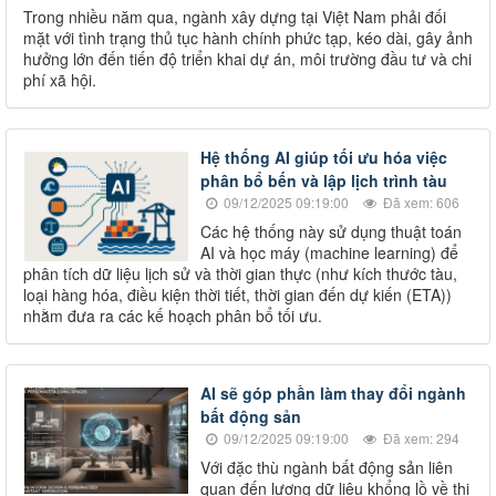
Trong nhiều năm qua, ngành xây dựng tại Việt Nam phải đối
mặt với tình trạng thủ tục hành chính phức tạp, kéo dài, gây ảnh
hưởng lớn đến tiến độ triển khai dự án, môi trường đầu tư và chi
phí xã hội.
Hệ thống AI giúp tối ưu hóa việc
phân bổ bến và lập lịch trình tàu
09/12/2025 09:19:00
Đã xem: 606
Các hệ thống này sử dụng thuật toán
AI và học máy (machine learning) để
phân tích dữ liệu lịch sử và thời gian thực (như kích thước tàu,
loại hàng hóa, điều kiện thời tiết, thời gian đến dự kiến (ETA))
nhằm đưa ra các kế hoạch phân bổ tối ưu.
AI sẽ góp phần làm thay đổi ngành
bất động sản
09/12/2025 09:19:00
Đã xem: 294
Với đặc thù ngành bất động sản liên
quan đến lượng dữ liệu khổng lồ về thị