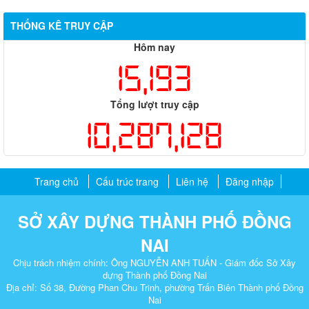
THỐNG KÊ TRUY CẬP
Hôm nay
15,193
Tổng lượt truy cập
10,287,128
Trang chủ
Cấu trúc trang
Liên hệ
Đăng nhập
SỞ XÂY DỰNG THÀNH PHỐ ĐỒNG
NAI
Chịu trách nhiệm chính: Ông NGUYỄN ANH TUẤN - Giám đốc Sở Xây
dựng Thành phố Đồng Nai
Địa chỉ: Số 38, Đường Phan Chu Trinh, phường Trấn Biên Thành phố Đồng
Nai