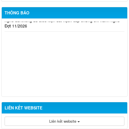
Thông báo kết quả đánh giá hồ sơ đề nghị cấp chứng chỉ hành
THÔNG BÁO
nghề đủ/không đủ điều kiện sát hạch cấp chứng chỉ hành nghề
Đợt 11/2026
LIÊN KẾT WEBSITE
Liên kết website