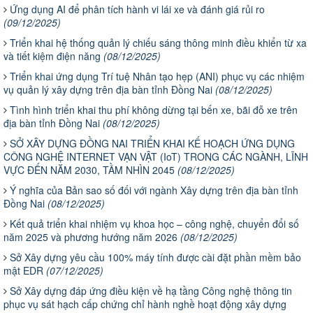
Ứng dụng AI để phân tích hành vi lái xe và đánh giá rủi ro
(09/12/2025)
Triển khai hệ thống quản lý chiếu sáng thông minh điều khiển từ xa
và tiết kiệm điện năng
(08/12/2025)
Triển khai ứng dụng Trí tuệ Nhân tạo hẹp (ANI) phục vụ các nhiệm
vụ quản lý xây dựng trên địa bàn tỉnh Đồng Nai
(08/12/2025)
Tình hình triển khai thu phí không dừng tại bến xe, bãi đỗ xe trên
địa bàn tỉnh Đồng Nai
(08/12/2025)
SỞ XÂY DỰNG ĐỒNG NAI TRIỂN KHAI KẾ HOẠCH ỨNG DỤNG
CÔNG NGHỆ INTERNET VẠN VẬT (IoT) TRONG CÁC NGÀNH, LĨNH
VỰC ĐẾN NĂM 2030, TẦM NHÌN 2045
(08/12/2025)
Ý nghĩa của Bản sao số đối với ngành Xây dựng trên địa bàn tỉnh
Đồng Nai
(08/12/2025)
Kết quả triển khai nhiệm vụ khoa học – công nghệ, chuyển đổi số
năm 2025 và phương hướng năm 2026
(08/12/2025)
Sở Xây dựng yêu cầu 100% máy tính được cài đặt phần mềm bảo
mật EDR
(07/12/2025)
Sở Xây dựng đáp ứng điều kiện về hạ tầng Công nghệ thông tin
phục vụ sát hạch cấp chứng chỉ hành nghề hoạt động xây dựng