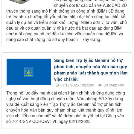
chuyển đổi từ các bản vẽ AutoCAD 2D
truyền thống sang mô hình thông tin công trình (BIM) 3D đang
trở thành xu hướng tất yếu nhằm hiện đại hóa công tác thiết kế,
quản lý dự án và kiểm soát khối lượng. Nhiều đơn vị tư vấn, chủ
đầu tư và cơ quan quản lý nhà nước đã bắt đầu áp dụng BIM
như một công cụ hỗ trợ đắc lực cho việc chuẩn hóa dữ liệu và
nâng cao chất lượng hồ sơ quy hoạch – xây dựng.
Sáng kiến Trợ lý ảo Gemini hỗ trợ
phân tích, chuyển hóa Văn bản quy
phạm pháp luật thành quy trình làm
việc chi tiết
09/12/2025 10:22:00
Đã xem: 403
Trong nỗ lực đẩy mạnh cải cách hành chính và ứng dụng công
nghệ số vào hoạt động chuyên môn, Văn phòng Sở Xây dựng
vừa đề xuất sáng kiến “Tạo Trợ lý ảo Gemini hỗ trợ phân tích,
chuyển hóa Văn bản quy phạm pháp luật thành quy trình làm
việc chi tiết cho cán bộ” và đã được phê duyệt tại tại Công văn
số 7014/SNV-CCHC&VTVL ngày 02/12/2025