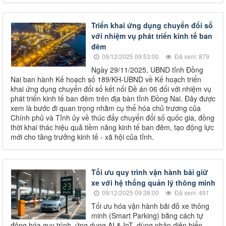
Triển khai ứng dụng chuyển đổi số
với nhiệm vụ phát triển kinh tế ban
đêm
09/12/2025 09:53:00
Đã xem: 879
Ngày 29/11/2025, UBND tỉnh Đồng
Nai ban hành Kế hoạch số 189/KH-UBND về Kế hoạch triển
khai ứng dụng chuyển đổi số kết nối Đề án 06 đối với nhiệm vụ
phát triển kinh tế ban đêm trên địa bàn tỉnh Đồng Nai. Đây được
xem là bước đi quan trọng nhằm cụ thể hóa chủ trương của
Chính phủ và Tỉnh ủy về thúc đẩy chuyển đổi số quốc gia, đồng
thời khai thác hiệu quả tiềm năng kinh tế ban đêm, tạo động lực
mới cho tăng trưởng kinh tế - xã hội của tỉnh.
Tối ưu quy trình vận hành bãi giữ
xe với hệ thống quản lý thông minh
09/12/2025 09:38:00
Đã xem: 491
Tối ưu hóa vận hành bãi đỗ xe thông
minh (Smart Parking) bằng cách tự
động hóa quy trình, ứng dụng AI & IoT, dùng nhận diện biển