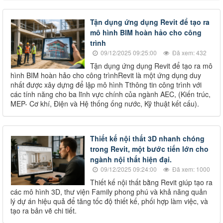
Tận dụng ứng dụng Revit để tạo ra
mô hình BIM hoàn hảo cho công
trình
09/12/2025 09:25:00
Đã xem: 432
Tận dụng ứng dụng Revit để tạo ra mô
hình BIM hoàn hảo cho công trìnhRevit là một ứng dụng duy
nhất được xây dựng để lập mô hình Tthông tin công trình với
các tính năng cho ba lĩnh vực chính của ngành AEC, (Kiến trúc,
MEP- Cơ khí, Điện và Hệ thống ống nước, Kỹ thuật kết cấu).
Thiết kế nội thất 3D nhanh chóng
trong Revit, một bước tiến lớn cho
ngành nội thất hiện đại.
09/12/2025 09:24:00
Đã xem: 1000
Thiết kế nội thất bằng Revit giúp tạo ra
các mô hình 3D, thư viện Family phong phú và khả năng quản
lý dự án hiệu quả để tăng tốc độ thiết kế, phối hợp làm việc, và
tạo ra bản vẽ chi tiết.