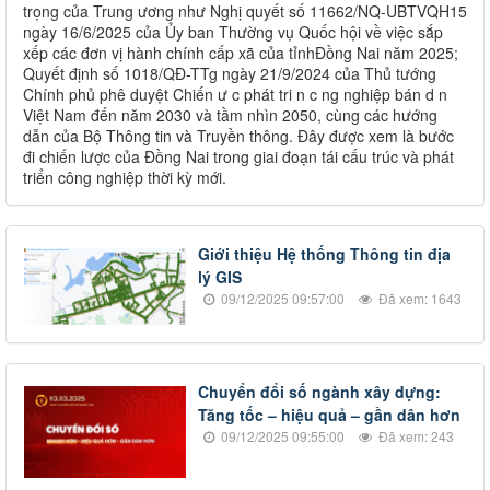
trọng của Trung ương như Nghị quyết số 11662/NQ-UBTVQH15
ngày 16/6/2025 của Ủy ban Thường vụ Quốc hội về việc sắp
xếp các đơn vị hành chính cấp xã của tỉnhĐồng Nai năm 2025;
Quyết định số 1018/QĐ-TTg ngày 21/9/2024 của Thủ tướng
Chính phủ phê duyệt Chiến ư c phát tri n c ng nghiệp bán d n
Việt Nam đến năm 2030 và tầm nhìn 2050, cùng các hướng
dẫn của Bộ Thông tin và Truyền thông. Đây được xem là bước
đi chiến lược của Đồng Nai trong giai đoạn tái cấu trúc và phát
triển công nghiệp thời kỳ mới.
Giới thiệu Hệ thống Thông tin địa
lý GIS
09/12/2025 09:57:00
Đã xem: 1643
Chuyển đổi số ngành xây dựng:
Tăng tốc – hiệu quả – gần dân hơn
09/12/2025 09:55:00
Đã xem: 243