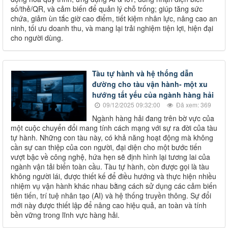
số/thẻ/QR, và cảm biến để quản lý chỗ trống; giúp tăng sức
chứa, giảm ùn tắc giờ cao điểm, tiết kiệm nhân lực, nâng cao an
ninh, tối ưu doanh thu, và mang lại trải nghiệm tiện lợi, hiện đại
cho người dùng.
Tàu tự hành và hệ thống dẫn
đường cho tàu vận hành- một xu
hướng tất yếu của ngành hàng hải
09/12/2025 09:32:00
Đã xem: 369
Ngành hàng hải đang trên bờ vực của
một cuộc chuyển đổi mang tính cách mạng với sự ra đời của tàu
tự hành. Những con tàu này, có khả năng hoạt động mà không
cần sự can thiệp của con người, đại diện cho một bước tiến
vượt bậc về công nghệ, hứa hẹn sẽ định hình lại tương lai của
ngành vận tải biển toàn cầu. Tàu tự hành, còn được gọi là tàu
không người lái, được thiết kế để điều hướng và thực hiện nhiều
nhiệm vụ vận hành khác nhau bằng cách sử dụng các cảm biến
tiên tiến, trí tuệ nhân tạo (AI) và hệ thống truyền thông. Sự đổi
mới này được thiết lập để nâng cao hiệu quả, an toàn và tính
bền vững trong lĩnh vực hàng hải.