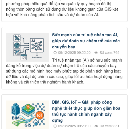
phương pháp hiệu quả để lập và quản lý quy hoạch đô thị -
nông thôn bằng cách sử dụng dữ liệu không gian của GIS kết
hợp với khả năng phân tích sâu và dự đoán của AI.
Sức mạnh của trí tuệ nhân tạo AI,
giúp dự đoán sự chậm trễ của các
chuyến bay
09/12/2025 09:22:00
Đã xem: 765
Trí tuệ nhân tạo (AI) sở hữu sức mạnh
đáng kể trong việc dự đoán sự chậm trễ của các chuyến bay,
sử dụng các mô hình học máy phức tạp để phân tích hàng loạt
dữ liệu và đạt độ chính xác cao, giúp tối ưu hóa hoạt động hàng
không và cải thiện trải nghiệm hành khách.
BIM, GIS, IoT – Giải pháp công
nghệ thiết thực giúp đơn giản hóa
thủ tục hành chính ngành xây
dựng
09/12/2025 09:20:00
Đã xem: 851