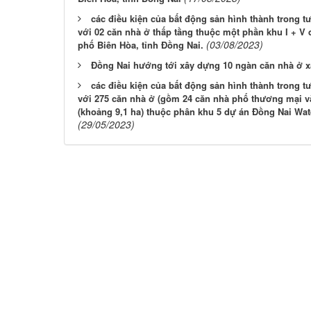
các điều kiện của bất động sản hình thành trong 
với 02 căn nhà ở thấp tầng thuộc một phần khu I + V
(03/08/2023)
phố Biên Hòa, tỉnh Đồng Nai.
Đồng Nai hướng tới xây dựng 10 ngàn căn nhà ở x
các điều kiện của bất động sản hình thành trong 
với 275 căn nhà ở (gồm 24 căn nhà phố thương mại và 
(khoảng 9,1 ha) thuộc phân khu 5 dự án Đồng Nai Wat
(29/05/2023)