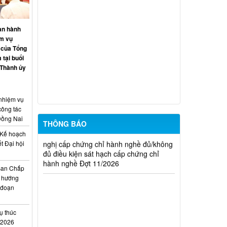
20/2026)
THÔNG BÁO Về việc kết quả đánh giá
an hành
hồ sơ đề nghị cấp chứng chỉ hành nghề
ệm vụ
đủ (hoặc không đủ) điều kiện sát hạch
 của Tổng
Đợt 17/2026
 tại buổi
 Thành ủy
Thông báo kết quả đánh giá hồ sơ đề
nghị cấp chứng chỉ hành nghề đủ/không
đủ điều kiện sát hạch cấp chứng chỉ
hành nghề Đợt 10/2026
 nhiệm vụ
công tác
Đồng Nai
Thông báo kết quả đánh giá hồ sơ đề
THÔNG BÁO
nghị cấp chứng chỉ hành nghề đủ/không
Kế hoạch
đủ điều kiện sát hạch cấp chứng chỉ
t Đại hội
hành nghề Đợt 11/2026
i
Ban Chấp
 hướng
i đoạn
ụ thúc
I/2026