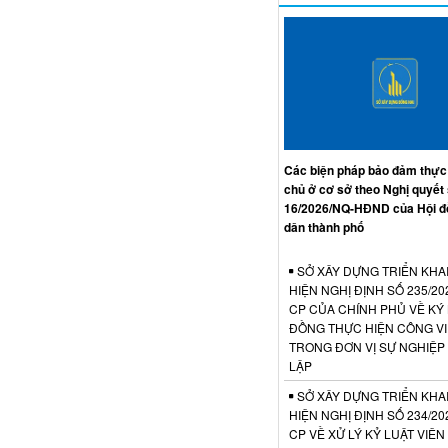
Các biện pháp bảo đảm thực
chủ ở cơ sở theo Nghị quyết
16/2026/NQ-HĐND của Hội đ
dân thành phố
SỞ XÂY DỰNG TRIỂN KHA
HIỆN NGHỊ ĐỊNH SỐ 235/20
CP CỦA CHÍNH PHỦ VỀ KÝ
ĐỒNG THỰC HIỆN CÔNG V
TRONG ĐƠN VỊ SỰ NGHIỆP
LẬP
SỞ XÂY DỰNG TRIỂN KHA
HIỆN NGHỊ ĐỊNH SỐ 234/20
CP VỀ XỬ LÝ KỶ LUẬT VIÊ