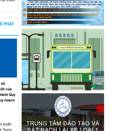
À PHÁT
 số
026 của
 hành Quy
quy hoạch
hi tuyển
nh Trung