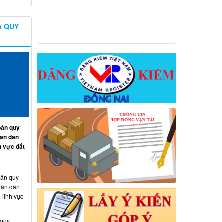
À QUY
ản quy
hân dân
h vực đất
ản quy
hân dân
 lĩnh vực
 quy