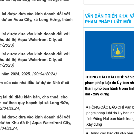
g lai được đưa vào kinh doanh đối với
VĂN BẢN TRIỂN KHAI V
a dự án Aqua City, xã Long Hưng, thành
PHẠM PHÁP LUẬT MỚI
g lai được đưa vào kinh doanh đối với
u đô thị Aqua Waterfront City, xã
11/2023)
g lai được đưa vào kinh doanh đối với
u đô thị Aqua Waterfront City, xã
11/2023)
(09/04/2024)
g năm 2024, 2025.
THÔNG CÁO BÁO CHÍ: Văn b
ệm của các nhà đầu tư dự án Nhà ở xã
phạm pháp luật do Ủy ban n
thành phố ban hành trong lĩn
đai - xây dựng
lai đủ điều kiện bán, cho thuê, cho
n cư theo quy hoạch tại xã Long Đức,
HÔNG CÁO BÁO CHÍ Văn b
22/04/2024)
phạm pháp luật do Ủy ban n
g lai được đưa vào kinh doanh đối với
tỉnh Đồng Nai ban hành trong
ự án Khu đô thị Aqua Waterfront City,
Xây dựng
2/04/2024)
Thông cáo báo chí văn bản