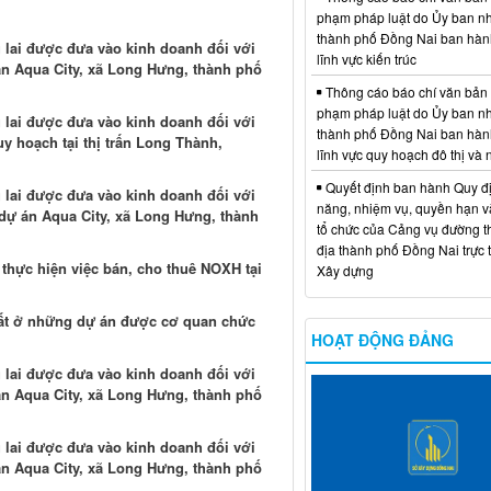
phạm pháp luật do Ủy ban n
thành phố Đồng Nai ban hàn
g lai được đưa vào kinh doanh đối với
lĩnh vực kiến trúc
án Aqua City, xã Long Hưng, thành phố
Thông cáo báo chí văn bản
phạm pháp luật do Ủy ban n
g lai được đưa vào kinh doanh đối với
thành phố Đồng Nai ban hàn
y hoạch tại thị trấn Long Thành,
lĩnh vực quy hoạch đô thị và
Quyết định ban hành Quy đ
g lai được đưa vào kinh doanh đối với
năng, nhiệm vụ, quyền hạn v
 dự án Aqua City, xã Long Hưng, thành
tổ chức của Cảng vụ đường t
địa thành phố Đồng Nai trực 
thực hiện việc bán, cho thuê NOXH tại
Xây dựng
ất ở những dự án được cơ quan chức
HOẠT ĐỘNG ĐẢNG
g lai được đưa vào kinh doanh đối với
án Aqua City, xã Long Hưng, thành phố
g lai được đưa vào kinh doanh đối với
án Aqua City, xã Long Hưng, thành phố