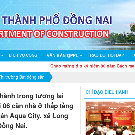
DỊCH VỤ CÔNG
VĂN BẢN QPPL
TRAO ĐỔI HỎI ĐÁP
▼
▼
Chào mừng dịp kỷ niệm 80 năm Cách mạng tháng
hị trường Bất động sản
CHỈ ĐẠO ĐIỀU HÀNH
thành trong tương lai
 06 căn nhà ở thấp tầng
 án Aqua City, xã Long
Đồng Nai.