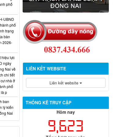
hành phố
/KH-UBND
thành phố
ình trạng
ịa bàn
n 2026-
 hiệu lực
D ngày
LIÊN KẾT WEBSITE
ng Nai về
 chi tiết
 cư nhà ở
Liên kết website
hành phố
 là p
nh ban
THỐNG KÊ TRUY CẬP
 lý kiến
Hôm nay
Đồng Nai
9,623