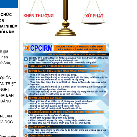
Ổ CHỨC
C 6
AI NHIỆM
UỐI NĂM
m gia
ệ nền
hứ Sáu,
 QUỐC
ÁN TRIỆT
 NGHỊ
HAI BAN
 ĐẢNG
N, LAN
ÓA ĐỌC
Trực thuộc