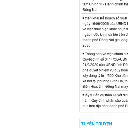
tâm Chính trị - Hành chính t
Đồng Nai
triển khai Kế hoạch số 98
ngày 16/06/2026 của UBND 
về việc thực hiện khắc phục t
ngập nước khi mưa lớn trên đ
thành phố Đồng Nai giai đoạ
2030
Thông báo về việc chấm dứt
Quyết định số 3414/QĐ-UBN
21/9/2020 của UBND tỉnh Đồ
phê duyệt Nhiệm vụ quy hoạch
xây dựng tỷ lệ 1/500 Khu dân
xã hội tại phường Bình Đa, t
Biên Hòa, tỉnh Đồng Nai (nay
lấy ý kiến dự thảo Quyết đị
hành Quy định phân cấp quản
trúc trên địa bàn thành phố 
TUYÊN TRUYỀN