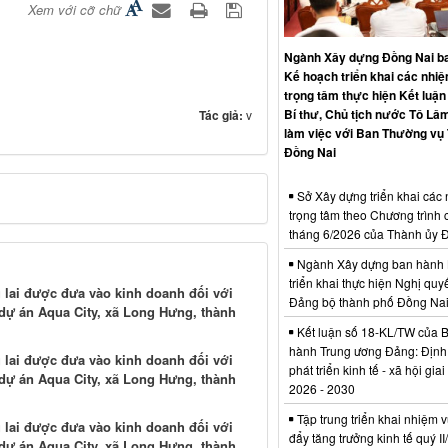
Xem với cỡ chữ
Ngành Xây dựng Đồng Nai b
Kế hoạch triển khai các nhi
trọng tâm thực hiện Kết luận
Bí thư, Chủ tịch nước Tô Lâm
Tác giả:
v
làm việc với Ban Thường vụ
Đồng Nai
Sở Xây dựng triển khai các
trọng tâm theo Chương trình 
tháng 6/2026 của Thành ủy 
Ngành Xây dựng ban hành 
triển khai thực hiện Nghị quyế
g lai được đưa vào kinh doanh đối với
Đảng bộ thành phố Đồng Na
 dự án Aqua City, xã Long Hưng, thành
Kết luận số 18-KL/TW của 
hành Trung ương Đảng: Định
g lai được đưa vào kinh doanh đối với
phát triển kinh tế - xã hội gia
 dự án Aqua City, xã Long Hưng, thành
2026 - 2030
Tập trung triển khai nhiệm v
g lai được đưa vào kinh doanh đối với
đẩy tăng trưởng kinh tế quý I
 dự án Aqua City, xã Long Hưng, thành