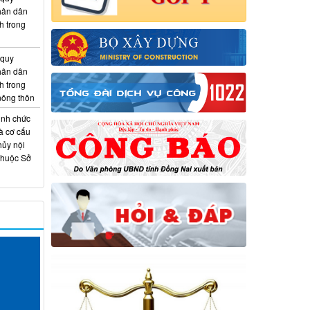
hân dân
h trong
 quy
hân dân
h trong
 nông thôn
ịnh chức
à cơ cấu
hủy nội
thuộc Sở