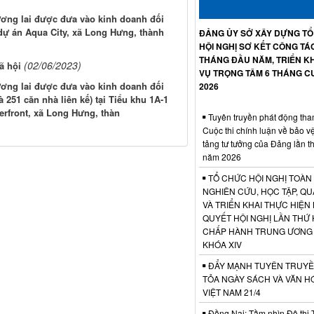
tương lai được đưa vào kinh doanh đối
 dự án Aqua City, xã Long Hưng, thành
ĐẢNG ỦY SỞ XÂY DỰNG T
HỘI NGHỊ SƠ KẾT CÔNG TÁ
THÁNG ĐẦU NĂM, TRIỂN KH
(02/06/2023)
ã hội
VỤ TRỌNG TÂM 6 THÁNG C
tương lai được đưa vào kinh doanh đối
2026
251 căn nhà liên kế) tại Tiểu khu 1A-1
erfront, xã Long Hưng, thàn
Tuyên truyền phát động tha
Cuộc thi chính luận về bảo v
tảng tư tưởng của Đảng lần t
năm 2026
TỔ CHỨC HỘI NGHỊ TOÀN
NGHIÊN CỨU, HỌC TẬP, QU
VÀ TRIỂN KHAI THỰC HIỆN
QUYẾT HỘI NGHỊ LẦN THỨ 
CHẤP HÀNH TRUNG ƯƠNG
KHÓA XIV
ĐẨY MẠNH TUYÊN TRUYỀ
TỎA NGÀY SÁCH VÀ VĂN H
VIỆT NAM 21/4
Đồng Nai: Tầm nhìn Đô thị 