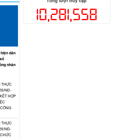
Tổng lượt truy cập
10,281,558
 hiện dân
 số
ồng nhân
I THỰC
26/NĐ-
 KẾT HỢP
IỆC
 CÔNG
I THỰC
26/NĐ-
N CHỨC