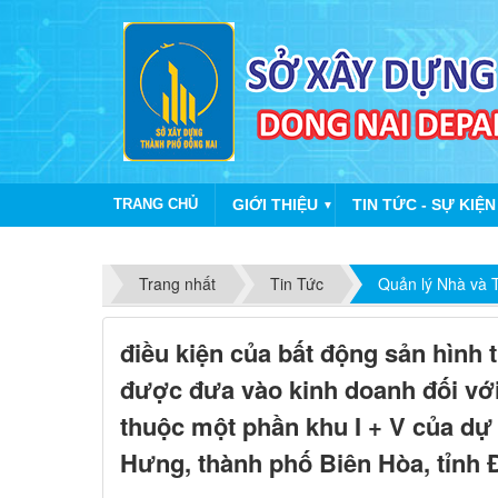
TRANG CHỦ
GIỚI THIỆU
TIN TỨC - SỰ KIỆN
▼
Trang nhất
Tin Tức
Quản lý Nhà và T
điều kiện của bất động sản hình 
được đưa vào kinh doanh đối với
thuộc một phần khu I + V của dự
Hưng, thành phố Biên Hòa, tỉnh 