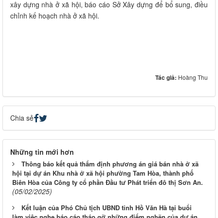
xây dựng nhà ở xã hội, báo cáo Sở Xây dựng để bổ sung, điều
chỉnh kế hoạch nhà ở xã hội.
Tác giả:
Hoàng Thu
Chia sẻ
Những tin mới hơn
Thông báo kết quả thẩm định phương án giá bán nhà ở xã
hội tại dự án Khu nhà ở xã hội phường Tam Hòa, thành phố
Biên Hòa của Công ty cổ phần Đầu tư Phát triển đô thị Sơn An.
(05/02/2025)
Kết luận của Phó Chủ tịch UBND tỉnh Hồ Văn Hà tại buổi
làm việc nghe báo cáo tháo gỡ những điểm nghẽn của dự án