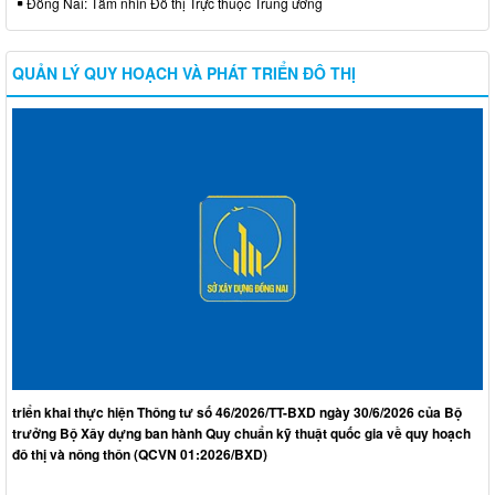
Đồng Nai: Tầm nhìn Đô thị Trực thuộc Trung ương
QUẢN LÝ QUY HOẠCH VÀ PHÁT TRIỂN ĐÔ THỊ
triển khai thực hiện Thông tư số 46/2026/TT-BXD ngày 30/6/2026 của Bộ
trưởng Bộ Xây dựng ban hành Quy chuẩn kỹ thuật quốc gia về quy hoạch
đô thị và nông thôn (QCVN 01:2026/BXD)