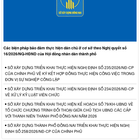
Các biện pháp bảo đảm thực hiện dân chủ ở cơ sở theo Nghị quyết số
16/2026/NQ-HĐND của Hội đồng nhân dân thành phố
SỞ XÂY DỰNG TRIỂN KHAI THỰC HIỆN NGHỊ ĐỊNH SỐ 235/2026/NĐ-CP
CỦA CHÍNH PHỦ VỀ KÝ KẾT HỢP ĐỒNG THỰC HIỆN CÔNG VIỆC TRONG
ĐƠN VỊ SỰ NGHIỆP CÔNG LẬP
SỞ XÂY DỰNG TRIỂN KHAI THỰC HIỆN NGHỊ ĐỊNH SỐ 234/2026/NĐ-CP
VỀ XỬ LÝ KỶ LUẬT VIÊN CHỨC
SỞ XÂY DỰNG TRIỂN KHAI THỰC HIỆN KẾ HOẠCH SỐ 79/KH-UBND VỀ
TỔ CHỨC CHƯƠNG TRÌNH ĐỐI THOẠI GIỮA CHỦ TỊCH UBND CÁC CẤP
VỚI THANH NIÊN THÀNH PHỐ ĐỒNG NAI NĂM 2026
SỞ XÂY DỰNG THÀNH PHỐ ĐỒNG NAI TRIỂN KHAI THỰC HIỆN NGHỊ
ĐỊNH SỐ 258/2026/NĐ-CP CỦA CHÍNH PHỦ