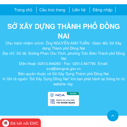
Trang chủ
Cấu trúc trang
Liên hệ
Đăng nhập
SỞ XÂY DỰNG THÀNH PHỐ ĐỒNG
NAI
Chịu trách nhiệm chính: Ông NGUYỄN ANH TUẤN - Giám đốc Sở Xây
dựng Thành phố Đồng Nai
Địa chỉ: Số 38, Đường Phan Chu Trinh, phường Trấn Biên Thành phố Đồng
Nai
Điện thoại: 02513.846283 - Fax: 02513.847795. Email:
sxd@dongnai.gov.vn
Bản quyền thuộc về Sở Xây Dựng Thành phố Đồng Nai
® Ghi rõ nguồn "Sở Xây Dựng Đồng Nai" khi bạn phát hành lại thông tin từ
website này.​
Đã kết nối EMC