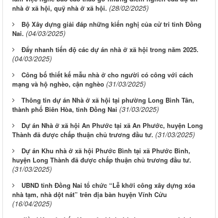
(28/02/2025)
nhà ở xã hội, quỹ nhà ở xã hội.
Bộ Xây dựng giải đáp những kiến nghị của cử tri tỉnh Đồng
(04/03/2025)
Nai.
Đẩy nhanh tiến độ các dự án nhà ở xã hội trong năm 2025.
(04/03/2025)
Công bố thiết kế mẫu nhà ở cho người có công với cách
(31/03/2025)
mạng và hộ nghèo, cận nghèo
Thông tin dự án Nhà ở xã hội tại phường Long Bình Tân,
(31/03/2025)
thành phố Biên Hòa, tỉnh Đồng Nai
Dự án Nhà ở xã hội An Phước tại xã An Phước, huyện Long
(31/03/2025)
Thành đã được chấp thuận chủ trương đầu tư.
Dự án Khu nhà ở xã hội Phước Bình tại xã Phước Bình,
huyện Long Thành đã được chấp thuận chủ trương đầu tư.
(31/03/2025)
UBND tỉnh Đồng Nai tổ chức “Lễ khởi công xây dựng xóa
nhà tạm, nhà dột nát” trên địa bàn huyện Vĩnh Cửu
(16/04/2025)