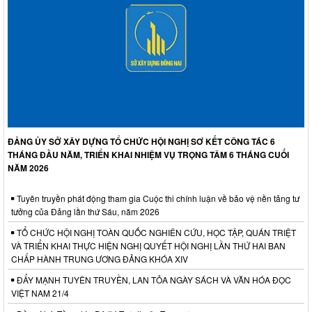
ĐẢNG ỦY SỞ XÂY DỰNG TỔ CHỨC HỘI NGHỊ SƠ KẾT CÔNG TÁC 6
THÁNG ĐẦU NĂM, TRIỂN KHAI NHIỆM VỤ TRỌNG TÂM 6 THÁNG CUỐI
NĂM 2026
Tuyên truyền phát động tham gia Cuộc thi chính luận về bảo vệ nền tảng tư
tưởng của Đảng lần thứ Sáu, năm 2026
TỔ CHỨC HỘI NGHỊ TOÀN QUỐC NGHIÊN CỨU, HỌC TẬP, QUÁN TRIỆT
VÀ TRIỂN KHAI THỰC HIỆN NGHỊ QUYẾT HỘI NGHỊ LẦN THỨ HAI BAN
CHẤP HÀNH TRUNG ƯƠNG ĐẢNG KHÓA XIV
ĐẨY MẠNH TUYÊN TRUYỀN, LAN TỎA NGÀY SÁCH VÀ VĂN HÓA ĐỌC
VIỆT NAM 21/4