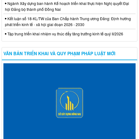
Ngành Xây dựng ban hành Kế hoạch triển khai thực hiện Nghị quyết Đại
hội Đảng bộ thành phố Đồng Nai
Kết luận số 18-KL/TW của Ban Chấp hành Trung ương Đảng: Định hướng
phát triển kinh tế - xã hội giai đoạn 2026 - 2030
Tập trung triển khai nhiệm vụ thúc đẩy tăng trưởng kinh tế quý II/2026
VĂN BẢN TRIỂN KHAI VÀ QUY PHẠM PHÁP LUẬT MỚI