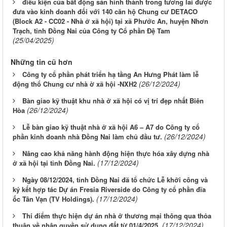
điều kiện của bất động sản hình thành trong tương lai được
đưa vào kinh doanh đối với 140 căn hộ Chung cư DETACO
(Block A2 - CC02 - Nhà ở xã hội) tại xã Phước An, huyện Nhơn
Trạch, tỉnh Đồng Nai của Công ty Cổ phần Đệ Tam
(25/04/2025)
Những tin cũ hơn
Công ty cổ phần phát triển hạ tầng An Hưng Phát làm lễ
(26/12/2024)
động thổ Chung cư nhà ờ xã hội -NXH2
Bàn giao kỹ thuật khu nhà ở xã hội có vị trí đẹp nhất Biên
(26/12/2024)
Hòa
Lễ bàn giao kỹ thuật nhà ở xã hội A6 – A7 do Công ty cổ
(26/12/2024)
phần kinh doanh nhà Đồng Nai làm chủ đầu tư.
Nâng cao khả năng hành động hiện thực hóa xây dựng nhà
(17/12/2024)
ở xã hội tại tỉnh Đồng Nai.
Ngày 08/12/2024, tỉnh Đồng Nai đã tổ chức Lễ khởi công và
ký kết hợp tác Dự án Fresia Riverside do Công ty cổ phần đĩa
(17/12/2024)
ốc Tân Vạn (TV Holdings).
Thí điểm thực hiện dự án nhà ở thương mại thông qua thỏa
(17/12/2024)
thuận về nhận quyền sử dụng đất từ 01/4/2025.