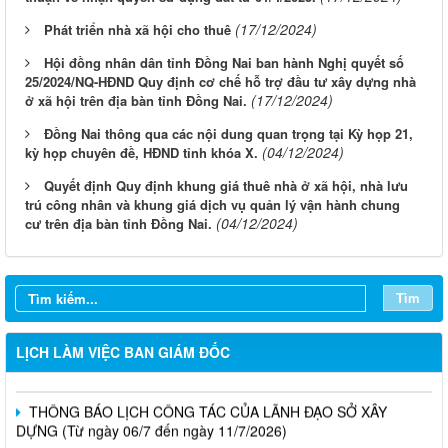
(17/12/2024)
Phát triển nhà xã hội cho thuê
Hội đồng nhân dân tỉnh Đồng Nai ban hành Nghị quyết số
25/2024/NQ-HĐND Quy định cơ chế hỗ trợ đầu tư xây dựng nhà
(17/12/2024)
ở xã hội trên địa bàn tỉnh Đồng Nai.
Đồng Nai thông qua các nội dung quan trọng tại Kỳ họp 21,
(04/12/2024)
kỳ họp chuyên đề, HĐND tỉnh khóa X.
Quyết định Quy định khung giá thuê nhà ở xã hội, nhà lưu
trú công nhân và khung giá dịch vụ quản lý vận hành chung
LỊCH CÔNG TÁC CỦA LÃNH ĐẠO SỞ XÂY DỰNG (Từ ngày
(04/12/2024)
cư trên địa bàn tỉnh Đồng Nai.
03/8 đến ngày 08/8/2026)
THÔNG BÁO LỊCH CÔNG TÁC CỦA LÃNH ĐẠO SỞ XÂY
Tìm
DỰNG (Từ ngày 27/7 đến ngày 31/7/2026)
THÔNG BÁO LỊCH CÔNG TÁC CỦA LÃNH ĐẠO SỞ XÂY
LỊCH LÀM VIỆC BAN GIÁM ĐỐC
DỰNG (Từ ngày 20/7 đến ngày 25/7/2026)
THÔNG BÁO LỊCH CÔNG TÁC CỦA LÃNH ĐẠO SỞ XÂY
DỰNG (Từ ngày 06/7 đến ngày 11/7/2026)