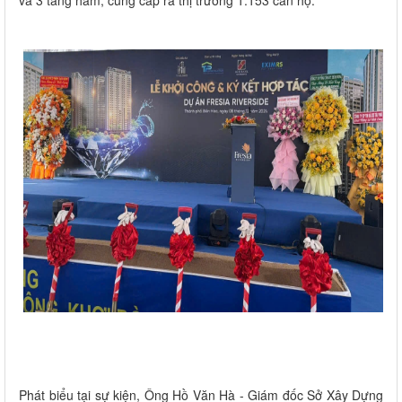
và 3 tầng hầm, cung cấp ra thị trường 1.153 căn hộ.
Phát biểu tại sự kiện, Ông Hồ Văn Hà - Giám đốc Sở Xây Dựng