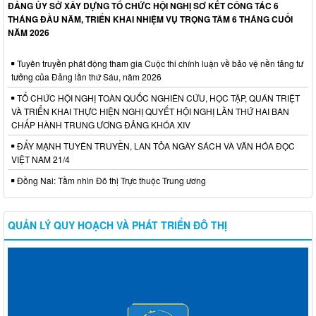
ĐẢNG ỦY SỞ XÂY DỰNG TỔ CHỨC HỘI NGHỊ SƠ KẾT CÔNG TÁC 6
THÁNG ĐẦU NĂM, TRIỂN KHAI NHIỆM VỤ TRỌNG TÂM 6 THÁNG CUỐI
NĂM 2026
Tuyên truyền phát động tham gia Cuộc thi chính luận về bảo vệ nền tảng tư
tưởng của Đảng lần thứ Sáu, năm 2026
TỔ CHỨC HỘI NGHỊ TOÀN QUỐC NGHIÊN CỨU, HỌC TẬP, QUÁN TRIỆT
VÀ TRIỂN KHAI THỰC HIỆN NGHỊ QUYẾT HỘI NGHỊ LẦN THỨ HAI BAN
CHẤP HÀNH TRUNG ƯƠNG ĐẢNG KHÓA XIV
ĐẨY MẠNH TUYÊN TRUYỀN, LAN TỎA NGÀY SÁCH VÀ VĂN HÓA ĐỌC
VIỆT NAM 21/4
Đồng Nai: Tầm nhìn Đô thị Trực thuộc Trung ương
QUẢN LÝ QUY HOẠCH VÀ PHÁT TRIỂN ĐÔ THỊ