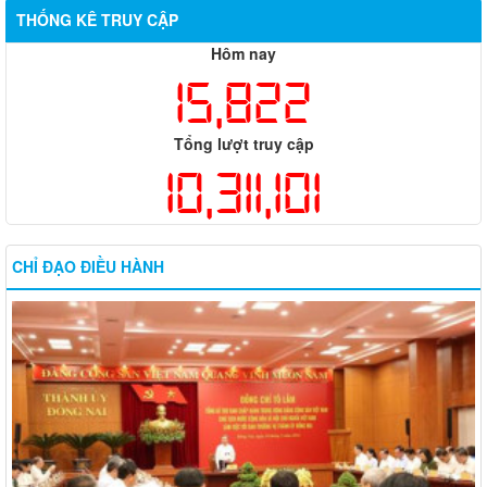
THỐNG KÊ TRUY CẬP
Hôm nay
15,822
Tổng lượt truy cập
10,311,101
CHỈ ĐẠO ĐIỀU HÀNH