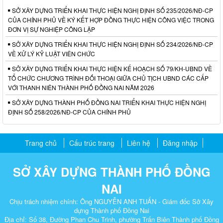
SỞ XÂY DỰNG TRIỂN KHAI THỰC HIỆN NGHỊ ĐỊNH SỐ 235/2026/NĐ-CP
CỦA CHÍNH PHỦ VỀ KÝ KẾT HỢP ĐỒNG THỰC HIỆN CÔNG VIỆC TRONG
ĐƠN VỊ SỰ NGHIỆP CÔNG LẬP
SỞ XÂY DỰNG TRIỂN KHAI THỰC HIỆN NGHỊ ĐỊNH SỐ 234/2026/NĐ-CP
VỀ XỬ LÝ KỶ LUẬT VIÊN CHỨC
SỞ XÂY DỰNG TRIỂN KHAI THỰC HIỆN KẾ HOẠCH SỐ 79/KH-UBND VỀ
TỔ CHỨC CHƯƠNG TRÌNH ĐỐI THOẠI GIỮA CHỦ TỊCH UBND CÁC CẤP
VỚI THANH NIÊN THÀNH PHỐ ĐỒNG NAI NĂM 2026
SỞ XÂY DỰNG THÀNH PHỐ ĐỒNG NAI TRIỂN KHAI THỰC HIỆN NGHỊ
ĐỊNH SỐ 258/2026/NĐ-CP CỦA CHÍNH PHỦ
Trang chủ
Cấu trúc trang
Liên hệ
Đăng nhập
SỞ XÂY DỰNG THÀNH PHỐ ĐỒNG
NAI
Chịu trách nhiệm chính: Ông NGUYỄN ANH TUẤN - Giám đốc Sở Xây
dựng Thành phố Đồng Nai
Địa chỉ: Số 38, Đường Phan Chu Trinh, phường Trấn Biên Thành phố Đồng