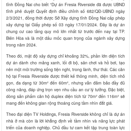
tỉnh Đồng Nai cho biết “Dự án Fresia Riverside đã được UBND
tỉnh phê duyệt Quyết định điều chỉnh số 682/QĐ-UBND ngày
2/3/2021, đồng thời được Sở Xây dựng tỉnh Đồng Nai cấp phép
xây dựng tại Giấy phép số 03 ngày 17/01/2024. Đây là dự án
chung cư cao tầng quy mô lớn nhất từ trước đến nay tại TP.
Biên Hòa và là một dấu mốc quan trọng của ngành xây dựng
trong năm 2024.
Theo đó, mật độ xây dựng chỉ khoảng 32%, phần lớn diện tích
dự án dành cho mảng xanh, lối đi bộ, sân chơi và hồ bơi, tạo
nên một môi trường sống tiện nghi, trong lành, thư thái. Các căn
hộ tại Fresia Riverside được thiết kế thông minh, diện tích nhỏ
gọn, đa dạng từ 30m² đến 60m², nhưng vẫn đảm bảo đầy đủ
công năng, đáp ứng trọn vẹn nhu cầu an cư lý tưởng. Đặc biệt,
dòng sản phẩm căn hộ duplex diện tích từ 70m² đến 116m² sẽ
mang đến không gian rộng thoáng cùng tầm nhìn đắt giá.
Theo đại diện TV Holdings, Fresia Riverside không chỉ là dự án
nhà ở mà còn là lời khẳng định về tầm nhìn và năng lực phát
triển của doanh nghiệp. Chủ đầu tư cam kết tập trung toàn lực