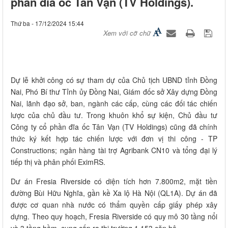
phần đĩa ốc Tân Vạn (TV Holdings).
Thứ ba - 17/12/2024 15:44
Xem với cỡ chữ
Dự lễ khởi công có sự tham dự của Chủ tịch UBND tỉnh Đồng
Nai, Phó Bí thư Tỉnh ủy Đồng Nai, Giám đốc sở Xây dựng Đồng
Nai, lãnh đạo sở, ban, ngành các cấp, cùng các đối tác chiến
lược của chủ đầu tư. Trong khuôn khổ sự kiện, Chủ đầu tư
Công ty cổ phần đĩa ốc Tân Vạn (TV Holdings)
cũng đã chính
thức ký kết hợp tác chiến lược với đơn vị thi công - TP
Constructions; ngân hàng tài trợ Agribank CN10 và tổng đại lý
tiếp thị và phân phối EximRS.
Dư án Fresia Riverside có diện tích hơn 7.800m2, mặt tiền
đường Bùi Hữu Nghĩa, gần kề Xa lộ Hà Nội (QL1A). Dự án đã
được cơ quan nhà nước có thẩm quyền cấp giấy phép xây
dựng. Theo quy hoạch, Fresia Riverside có quy mô 30 tầng nổi