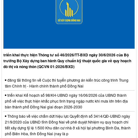
triển khai thực hiện Thông tư số 46/2026/TT-BXD ngày 30/6/2026 của Bộ
trưởng Bộ Xây dựng ban hành Quy chuẩn kỹ thuật quốc gia về quy hoạch
đô thị và nông thôn (QCVN 01:2026/BXD)
đăng tải thông tin về Cuộc thi tuyển phương án kiến trúc công trình Trung
tâm Chính trị - Hành chính thành phố Đồng Nai
triển khai Kế hoạch số 98/KH-UBND ngày 16/06/2026 của UBND thành
phố về việc thực hiện khắc phục tình trạng ngập nước khi mưa lớn trên địa
bàn thành phố Đồng Nai giai đoạn 2026-2030
Thông báo về việc chấm dứt hiệu lực Quyết định số 3414/QĐ-UBND ngày
21/9/2020 của UBND tỉnh Đồng Nai về phê duyệt Nhiệm vụ quy hoạch chi
tiết xây dựng tỷ lệ 1/500 Khu dân cư nhà ở xã hội tại phường Bình Đa, thành
phố Biên Hòa, tỉnh Đồng Nai (nay là p