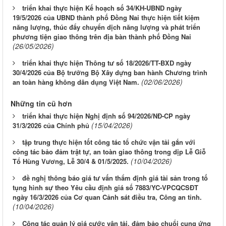
triển khai thực hiện Kế hoạch số 34/KH-UBND ngày
19/5/2026 của UBND thành phố Đồng Nai thực hiện tiết kiệm
năng lượng, thúc đẩy chuyển dịch năng lượng và phát triển
phương tiện giao thông trên địa bàn thành phố Đồng Nai
(26/05/2026)
triển khai thực hiện Thông tư số 18/2026/TT-BXD ngày
30/4/2026 của Bộ trưởng Bộ Xây dựng ban hành Chương trình
(02/06/2026)
an toàn hàng không dân dụng Việt Nam.
Những tin cũ hơn
triển khai thực hiện Nghị định số 94/2026/NĐ-CP ngày
(15/04/2026)
31/3/2026 của Chính phủ
tập trung thực hiện tốt công tác tổ chức vận tải gắn với
công tác bảo đảm trật tự, an toàn giao thông trong dịp Lễ Giỗ
(10/04/2026)
Tổ Hùng Vương, Lễ 30/4 & 01/5/2025.
đề nghị thông báo giá tư vấn thẩm định giá tài sản trong tố
tụng hình sự theo Yêu cầu định giá số 7883/YC-VPCQCSĐT
ngày 16/3/2026 của Cơ quan Cảnh sát điều tra, Công an tỉnh.
(10/04/2026)
Công tác quản lý giá cước vận tải, đảm bảo chuổi cung ứng