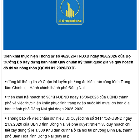
triển khai thực hiện Thông tư số 46/2026/TT-BXD ngày 30/6/2026 của Bộ
trưởng Bộ Xây dựng ban hành Quy chuẩn kỹ thuật quốc gia về quy hoạch
đô thị và nông thôn (QCVN 01:2026/BXD)
đăng tải thông tin về Cuộc thi tuyển phương án kiến trúc công trình Trung
tâm Chính trị - Hành chính thành phố Đồng Nai
triển khai Kế hoạch số 98/KH-UBND ngày 16/06/2026 của UBND thành
phố về việc thực hiện khắc phục tình trạng ngập nước khi mưa lớn trên địa
bàn thành phố Đồng Nai giai đoạn 2026-2030
Thông báo về việc chấm dứt hiệu lực Quyết định số 3414/QĐ-UBND ngày
21/9/2020 của UBND tỉnh Đồng Nai về phê duyệt Nhiệm vụ quy hoạch chi
tiết xây dựng tỷ lệ 1/500 Khu dân cư nhà ở xã hội tại phường Bình Đa, thành
phố Biên Hòa, tỉnh Đồng Nai (nay là p