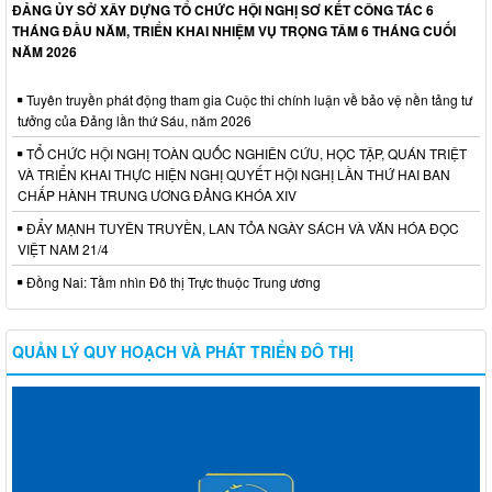
ĐẢNG ỦY SỞ XÂY DỰNG TỔ CHỨC HỘI NGHỊ SƠ KẾT CÔNG TÁC 6
THÁNG ĐẦU NĂM, TRIỂN KHAI NHIỆM VỤ TRỌNG TÂM 6 THÁNG CUỐI
NĂM 2026
Tuyên truyền phát động tham gia Cuộc thi chính luận về bảo vệ nền tảng tư
tưởng của Đảng lần thứ Sáu, năm 2026
TỔ CHỨC HỘI NGHỊ TOÀN QUỐC NGHIÊN CỨU, HỌC TẬP, QUÁN TRIỆT
VÀ TRIỂN KHAI THỰC HIỆN NGHỊ QUYẾT HỘI NGHỊ LẦN THỨ HAI BAN
CHẤP HÀNH TRUNG ƯƠNG ĐẢNG KHÓA XIV
ĐẨY MẠNH TUYÊN TRUYỀN, LAN TỎA NGÀY SÁCH VÀ VĂN HÓA ĐỌC
VIỆT NAM 21/4
Đồng Nai: Tầm nhìn Đô thị Trực thuộc Trung ương
QUẢN LÝ QUY HOẠCH VÀ PHÁT TRIỂN ĐÔ THỊ