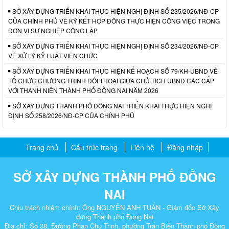
SỞ XÂY DỰNG TRIỂN KHAI THỰC HIỆN NGHỊ ĐỊNH SỐ 235/2026/NĐ-CP
CỦA CHÍNH PHỦ VỀ KÝ KẾT HỢP ĐỒNG THỰC HIỆN CÔNG VIỆC TRONG
ĐƠN VỊ SỰ NGHIỆP CÔNG LẬP
SỞ XÂY DỰNG TRIỂN KHAI THỰC HIỆN NGHỊ ĐỊNH SỐ 234/2026/NĐ-CP
VỀ XỬ LÝ KỶ LUẬT VIÊN CHỨC
SỞ XÂY DỰNG TRIỂN KHAI THỰC HIỆN KẾ HOẠCH SỐ 79/KH-UBND VỀ
TỔ CHỨC CHƯƠNG TRÌNH ĐỐI THOẠI GIỮA CHỦ TỊCH UBND CÁC CẤP
VỚI THANH NIÊN THÀNH PHỐ ĐỒNG NAI NĂM 2026
SỞ XÂY DỰNG THÀNH PHỐ ĐỒNG NAI TRIỂN KHAI THỰC HIỆN NGHỊ
ĐỊNH SỐ 258/2026/NĐ-CP CỦA CHÍNH PHỦ
Trang chủ
Cấu trúc trang
Liên hệ
Đăng nhập
SỞ XÂY DỰNG THÀNH PHỐ ĐỒNG
NAI
Chịu trách nhiệm chính: Ông NGUYỄN ANH TUẤN - Giám đốc Sở Xây
dựng Thành phố Đồng Nai
Địa chỉ: Số 38, Đường Phan Chu Trinh, phường Trấn Biên Thành phố Đồng