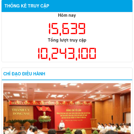
THỐNG KÊ TRUY CẬP
Hôm nay
15,639
Tổng lượt truy cập
10,243,100
CHỈ ĐẠO ĐIỀU HÀNH