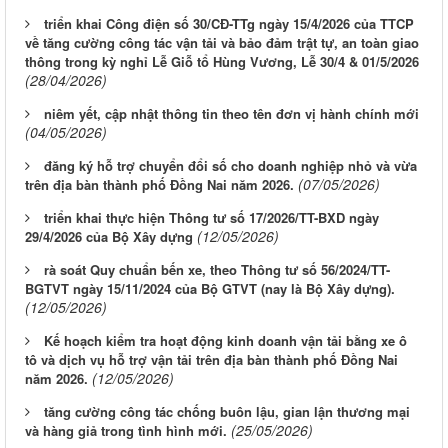
triển khai Công điện số 30/CĐ-TTg ngày 15/4/2026 của TTCP
về tăng cường công tác vận tải và bảo đảm trật tự, an toàn giao
thông trong kỳ nghỉ Lễ Giỗ tổ Hùng Vương, Lễ 30/4 & 01/5/2026
(28/04/2026)
niêm yết, cập nhật thông tin theo tên đơn vị hành chính mới
(04/05/2026)
đăng ký hỗ trợ chuyển đổi số cho doanh nghiệp nhỏ và vừa
(07/05/2026)
trên địa bàn thành phố Đồng Nai năm 2026.
triển khai thực hiện Thông tư số 17/2026/TT-BXD ngày
(12/05/2026)
29/4/2026 của Bộ Xây dựng
rà soát Quy chuẩn bến xe, theo Thông tư số 56/2024/TT-
BGTVT ngày 15/11/2024 của Bộ GTVT (nay là Bộ Xây dựng).
(12/05/2026)
Kế hoạch kiểm tra hoạt động kinh doanh vận tải bằng xe ô
tô và dịch vụ hỗ trợ vận tải trên địa bàn thành phố Đồng Nai
(12/05/2026)
năm 2026.
tăng cường công tác chống buôn lậu, gian lận thương mại
(25/05/2026)
và hàng giả trong tình hình mới.