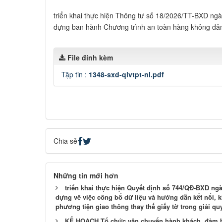
triển khai thực hiện Thông tư số 18/2026/TT-BXD ng
dựng ban hành Chương trình an toàn hàng không dâ
File đính kèm
Tập tin :
1348-sxd-qlvtpt-nl.pdf
Chia sẻ
Những tin mới hơn
triển khai thực hiện Quyết định số 744/QĐ-BXD ng
dựng về việc công bố dữ liệu và hướng dẫn kết nối, k
phương tiện giao thông thay thế giấy tờ trong giải qu
KẾ HOẠCH Tổ chức vận chuyển hành khách, đảm bảo