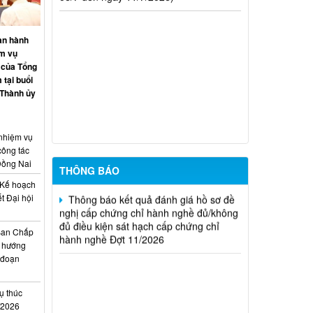
hành nghề hoạt động xây dựng (Đợt
20/2026)
an hành
THÔNG BÁO Về việc kết quả đánh giá
ệm vụ
hồ sơ đề nghị cấp chứng chỉ hành nghề
 của Tổng
đủ (hoặc không đủ) điều kiện sát hạch
 tại buổi
Đợt 17/2026
 Thành ủy
Thông báo kết quả đánh giá hồ sơ đề
nghị cấp chứng chỉ hành nghề đủ/không
 nhiệm vụ
đủ điều kiện sát hạch cấp chứng chỉ
công tác
hành nghề Đợt 10/2026
Đồng Nai
THÔNG BÁO
Thông báo kết quả đánh giá hồ sơ đề
Kế hoạch
nghị cấp chứng chỉ hành nghề đủ/không
t Đại hội
đủ điều kiện sát hạch cấp chứng chỉ
i
hành nghề Đợt 11/2026
Ban Chấp
 hướng
i đoạn
ụ thúc
I/2026