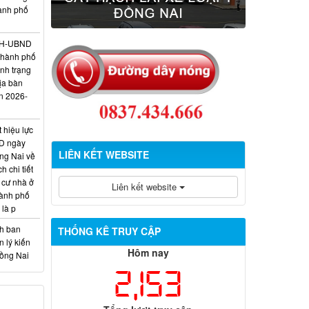
hành phố
/KH-UBND
thành phố
ình trạng
ịa bàn
n 2026-
 hiệu lực
D ngày
LIÊN KẾT WEBSITE
ng Nai về
 chi tiết
 cư nhà ở
Liên kết website
hành phố
 là p
nh ban
THỐNG KÊ TRUY CẬP
 lý kiến
Hôm nay
Đồng Nai
2,153