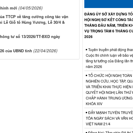
(04/05/2026)
 chính mới
ĐẢNG ỦY SỞ XÂY DỰNG T
 của TTCP về tăng cường công tác vận
HỘI NGHỊ SƠ KẾT CÔNG TÁ
ghỉ Lễ Giỗ tổ Hùng Vương, Lễ 30/4 &
THÁNG ĐẦU NĂM, TRIỂN KH
VỤ TRỌNG TÂM 6 THÁNG C
 Thông tư số 13/2026/TT-BXD ngày
2026
Tuyên truyền phát động tha
(22/04/2026)
026 của UBND tỉnh
Cuộc thi chính luận về bảo v
tảng tư tưởng của Đảng lần t
năm 2026
TỔ CHỨC HỘI NGHỊ TOÀN
NGHIÊN CỨU, HỌC TẬP, QU
VÀ TRIỂN KHAI THỰC HIỆN
QUYẾT HỘI NGHỊ LẦN THỨ 
CHẤP HÀNH TRUNG ƯƠNG
KHÓA XIV
ĐẨY MẠNH TUYÊN TRUYỀ
TỎA NGÀY SÁCH VÀ VĂN H
VIỆT NAM 21/4
Đồng Nai: Tầm nhìn Đô thị 