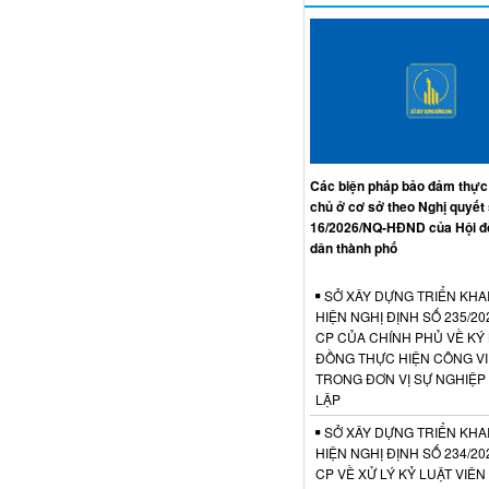
Các biện pháp bảo đảm thực
chủ ở cơ sở theo Nghị quyết
16/2026/NQ-HĐND của Hội đ
dân thành phố
SỞ XÂY DỰNG TRIỂN KHA
HIỆN NGHỊ ĐỊNH SỐ 235/20
CP CỦA CHÍNH PHỦ VỀ KÝ
ĐỒNG THỰC HIỆN CÔNG V
TRONG ĐƠN VỊ SỰ NGHIỆP
LẬP
SỞ XÂY DỰNG TRIỂN KHA
HIỆN NGHỊ ĐỊNH SỐ 234/20
CP VỀ XỬ LÝ KỶ LUẬT VIÊ