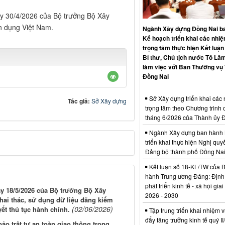
ày 30/4/2026 của Bộ trưởng Bộ Xây
n dụng Việt Nam.
Ngành Xây dựng Đồng Nai b
Kế hoạch triển khai các nhi
trọng tâm thực hiện Kết luận
Bí thư, Chủ tịch nước Tô Lâm
làm việc với Ban Thường vụ
Đồng Nai
Sở Xây dựng triển khai các
Tác giả:
Sở Xây dựng
trọng tâm theo Chương trình 
tháng 6/2026 của Thành ủy 
Ngành Xây dựng ban hành 
triển khai thực hiện Nghị quyế
Đảng bộ thành phố Đồng Na
Kết luận số 18-KL/TW của 
hành Trung ương Đảng: Định
phát triển kinh tế - xã hội gia
ày 18/5/2026 của Bộ trưởng Bộ Xây
2026 - 2030
hai thác, sử dụng dữ liệu đăng kiểm
(02/06/2026)
yết thủ tục hành chính.
Tập trung triển khai nhiệm v
đẩy tăng trưởng kinh tế quý I
 trật tự an toàn giao thông trong