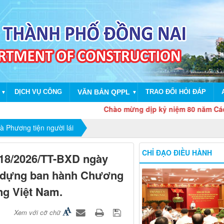
DỊCH VỤ CÔNG
VĂN BẢN QPPL
TRAO ĐỔI HỎI ĐÁP
▼
▼
Chào mừng dịp kỷ niệm 80 năm Cách mạng
và Phương tiện người lái
CHỈ ĐẠO ĐIỀU HÀNH
ố 18/2026/TT-BXD ngày
y dựng ban hành Chương
ng Việt Nam.
Xem với cỡ chữ