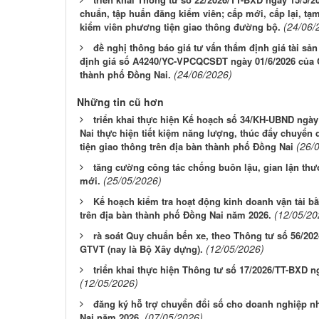
chuẩn, tập huấn đăng kiểm viên; cấp mới, cấp lại, tạ
(24/06/
kiểm viên phương tiện giao thông đường bộ.
đề nghị thông báo giá tư vấn thẩm định giá tài sản
định giá số A4240/YC-VPCQCSĐT ngày 01/6/2026 của C
(24/06/2026)
thành phố Đồng Nai.
Những tin cũ hơn
triển khai thực hiện Kế hoạch số 34/KH-UBND ngà
Nai thực hiện tiết kiệm năng lượng, thúc đẩy chuyển
(26/
tiện giao thông trên địa bàn thành phố Đồng Nai
tăng cường công tác chống buôn lậu, gian lận thư
(25/05/2026)
mới.
Kế hoạch kiểm tra hoạt động kinh doanh vận tải bằn
(12/05/20
trên địa bàn thành phố Đồng Nai năm 2026.
rà soát Quy chuẩn bến xe, theo Thông tư số 56/20
(12/05/2026)
GTVT (nay là Bộ Xây dựng).
triển khai thực hiện Thông tư số 17/2026/TT-BXD 
(12/05/2026)
đăng ký hỗ trợ chuyển đổi số cho doanh nghiệp n
(07/05/2026)
Nai năm 2026.