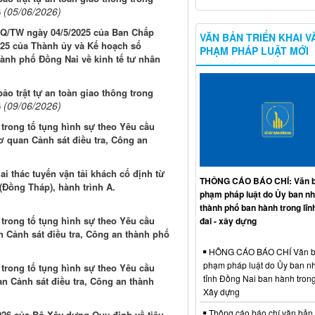
(05/06/2026)
6
NQ/TW ngày 04/5/2025 của Ban Chấp
VĂN BẢN TRIỂN KHAI V
25 của Thành ủy và Kế hoạch số
PHẠM PHÁP LUẬT MỚI
ành phố Đồng Nai về kinh tế tư nhân
 trật tự an toàn giao thông trong
(09/06/2026)
6
 trong tố tụng hình sự theo Yêu cầu
 quan Cảnh sát điều tra, Công an
i thác tuyến vận tải khách cố định từ
THÔNG CÁO BÁO CHÍ: Văn b
Đồng Tháp), hành trình A.
phạm pháp luật do Ủy ban n
thành phố ban hành trong lĩn
 trong tố tụng hình sự theo Yêu cầu
đai - xây dựng
 Cảnh sát điều tra, Công an thành phố
HÔNG CÁO BÁO CHÍ Văn b
phạm pháp luật do Ủy ban n
 trong tố tụng hình sự theo Yêu cầu
tỉnh Đồng Nai ban hành trong
n Cảnh sát điều tra, Công an thành
Xây dựng
Thông cáo báo chí văn bản
2026 của Bộ Xây dựng Quy định về tiêu