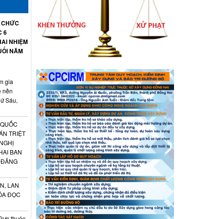
Ổ CHỨC
C 6
AI NHIỆM
UỐI NĂM
m gia
ệ nền
hứ Sáu,
 QUỐC
ÁN TRIỆT
 NGHỊ
HAI BAN
 ĐẢNG
N, LAN
ÓA ĐỌC
Trực thuộc