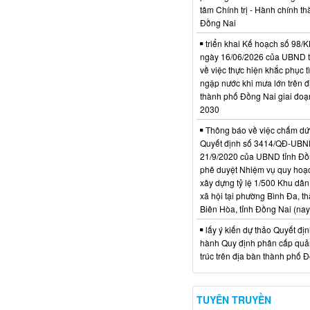
tâm Chính trị - Hành chính t
Đồng Nai
triển khai Kế hoạch số 98
ngày 16/06/2026 của UBND 
về việc thực hiện khắc phục t
ngập nước khi mưa lớn trên đ
thành phố Đồng Nai giai đoạ
2030
Thông báo về việc chấm dứt
Quyết định số 3414/QĐ-UBN
21/9/2020 của UBND tỉnh Đồ
phê duyệt Nhiệm vụ quy hoạch
xây dựng tỷ lệ 1/500 Khu dân
xã hội tại phường Bình Đa, t
Biên Hòa, tỉnh Đồng Nai (nay
lấy ý kiến dự thảo Quyết đị
hành Quy định phân cấp quản
trúc trên địa bàn thành phố 
TUYÊN TRUYỀN