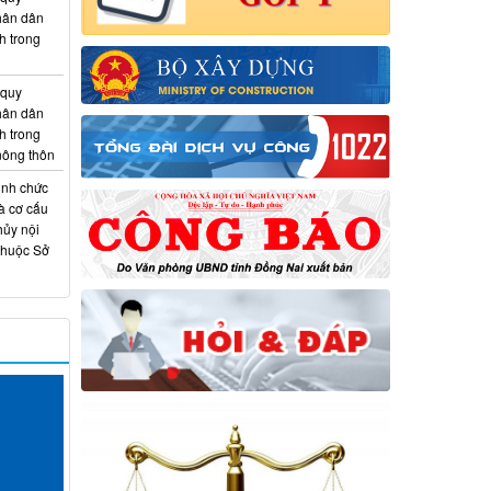
hân dân
h trong
 quy
hân dân
h trong
 nông thôn
ịnh chức
à cơ cấu
hủy nội
thuộc Sở