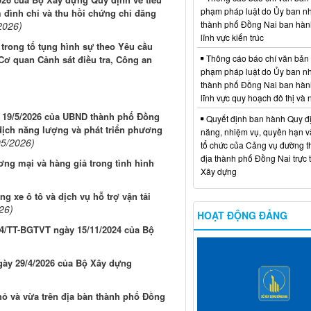
phạm pháp luật do Ủy ban n
m đình chỉ và thu hồi chứng chỉ đăng
thành phố Đồng Nai ban hàn
2026)
lĩnh vực kiến trúc
 trong tố tụng hình sự theo Yêu cầu
Thông cáo báo chí văn bản
ơ quan Cảnh sát điều tra, Công an
phạm pháp luật do Ủy ban n
thành phố Đồng Nai ban hàn
lĩnh vực quy hoạch đô thị và
y 19/5/2026 của UBND thành phố Đồng
Quyết định ban hành Quy đ
 dịch năng lượng và phát triển phương
năng, nhiệm vụ, quyền hạn v
05/2026)
tổ chức của Cảng vụ đường t
địa thành phố Đồng Nai trực 
ơng mại và hàng giả trong tình hình
Xây dựng
g xe ô tô và dịch vụ hỗ trợ vận tải
26)
HOẠT ĐỘNG ĐẢNG
24/TT-BGTVT ngày 15/11/2024 của Bộ
ngày 29/4/2026 của Bộ Xây dựng
hỏ và vừa trên địa bàn thành phố Đồng