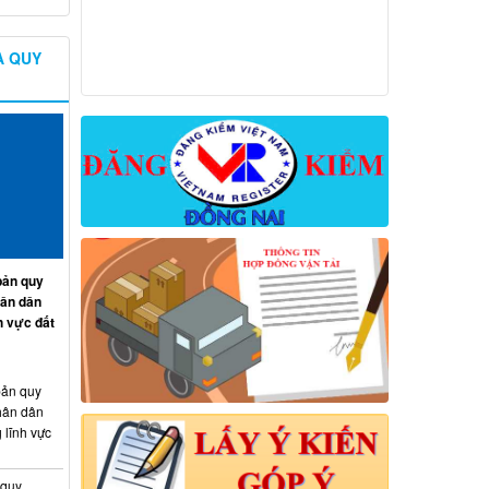
À QUY
ản quy
hân dân
h vực đất
ản quy
hân dân
 lĩnh vực
 quy