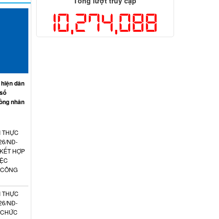
Tổng lượt truy cập
10,274,088
 hiện dân
 số
ồng nhân
I THỰC
26/NĐ-
 KẾT HỢP
IỆC
 CÔNG
I THỰC
26/NĐ-
N CHỨC