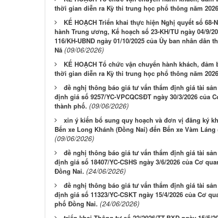
thời gian diễn ra Kỳ thi trung học phổ thông năm 202
KẾ HOẠCH Triển khai thực hiện Nghị quyết số 68-
hành Trung ương, Kế hoạch số 23-KH/TU ngày 04/9/20
116/KH-UBND ngày 01/10/2025 của Ủy ban nhân dân th
(09/06/2026)
Nă
KẾ HOẠCH Tổ chức vận chuyển hành khách, đảm bảo
thời gian diễn ra Kỳ thi trung học phổ thông năm 202
đề nghị thông báo giá tư vấn thẩm định giá tài sản
định giá số 9257/YC-VPCQCSĐT ngày 30/3/2026 của Cơ
(09/06/2026)
thành phố.
xin ý kiến bổ sung quy hoạch và đơn vị đăng ký kha
Bến xe Long Khánh (Đồng Nai) đến Bến xe Vàm Láng (
(09/06/2026)
đề nghị thông báo giá tư vấn thẩm định giá tài sản
định giá số 18407/YC-CSHS ngày 3/6/2026 của Cơ quan
(24/06/2026)
Đồng Nai.
đề nghị thông báo giá tư vấn thẩm định giá tài sản
định giá số 11323/YC-CSKT ngày 15/4/2026 của Cơ qua
(24/06/2026)
phố Đồng Nai.
triển khai Thông tư số 22/2026/TT-BXD ngày 15/5/