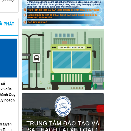
À PHÁT
 số
026 của
 hành Quy
quy hoạch
hi tuyển
nh Trung