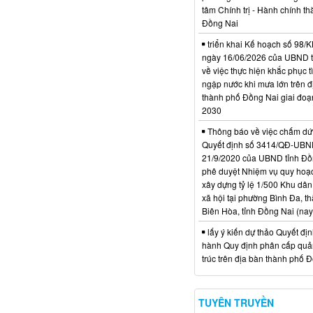
tâm Chính trị - Hành chính t
Đồng Nai
triển khai Kế hoạch số 98
ngày 16/06/2026 của UBND 
về việc thực hiện khắc phục t
ngập nước khi mưa lớn trên đ
thành phố Đồng Nai giai đoạ
2030
Thông báo về việc chấm dứt
Quyết định số 3414/QĐ-UBN
21/9/2020 của UBND tỉnh Đồ
phê duyệt Nhiệm vụ quy hoạch
xây dựng tỷ lệ 1/500 Khu dân
xã hội tại phường Bình Đa, t
Biên Hòa, tỉnh Đồng Nai (nay
lấy ý kiến dự thảo Quyết đị
hành Quy định phân cấp quản
trúc trên địa bàn thành phố 
TUYÊN TRUYỀN