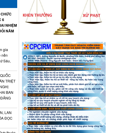
Ổ CHỨC
C 6
AI NHIỆM
UỐI NĂM
m gia
ệ nền
hứ Sáu,
 QUỐC
ÁN TRIỆT
 NGHỊ
HAI BAN
 ĐẢNG
N, LAN
ÓA ĐỌC
Trực thuộc