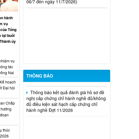
hành nghề hoạt động xây dựng (Đợt
20/2026)
an hành
THÔNG BÁO Về việc kết quả đánh giá
ệm vụ
hồ sơ đề nghị cấp chứng chỉ hành nghề
 của Tổng
đủ (hoặc không đủ) điều kiện sát hạch
 tại buổi
Đợt 17/2026
 Thành ủy
Thông báo kết quả đánh giá hồ sơ đề
nghị cấp chứng chỉ hành nghề đủ/không
 nhiệm vụ
đủ điều kiện sát hạch cấp chứng chỉ
công tác
hành nghề Đợt 10/2026
Đồng Nai
THÔNG BÁO
Kế hoạch
Thông báo kết quả đánh giá hồ sơ đề
t Đại hội
nghị cấp chứng chỉ hành nghề đủ/không
i
đủ điều kiện sát hạch cấp chứng chỉ
hành nghề Đợt 11/2026
Ban Chấp
 hướng
i đoạn
ụ thúc
I/2026