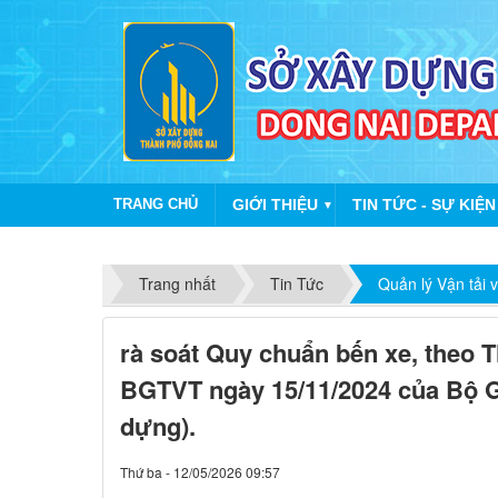
TRANG CHỦ
GIỚI THIỆU
TIN TỨC - SỰ KIỆN
▼
Trang nhất
Tin Tức
Quản lý Vận tải 
rà soát Quy chuẩn bến xe, theo T
BGTVT ngày 15/11/2024 của Bộ G
dựng).
Thứ ba - 12/05/2026 09:57