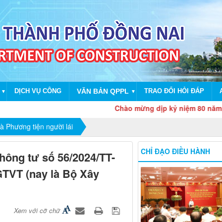
DỊCH VỤ CÔNG
VĂN BẢN QPPL
TRAO ĐỔI HỎI ĐÁP
▼
▼
Chào mừng dịp kỷ niệm 80 năm Cách m
và Phương tiện người lái
CHỈ ĐẠO ĐIỀU HÀNH
hông tư số 56/2024/TT-
TVT (nay là Bộ Xây
Xem với cỡ chữ