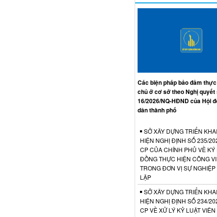
Các biện pháp bảo đảm thực
chủ ở cơ sở theo Nghị quyết
16/2026/NQ-HĐND của Hội đ
dân thành phố
SỞ XÂY DỰNG TRIỂN KHA
HIỆN NGHỊ ĐỊNH SỐ 235/20
CP CỦA CHÍNH PHỦ VỀ KÝ
ĐỒNG THỰC HIỆN CÔNG V
TRONG ĐƠN VỊ SỰ NGHIỆP
LẬP
SỞ XÂY DỰNG TRIỂN KHA
HIỆN NGHỊ ĐỊNH SỐ 234/20
CP VỀ XỬ LÝ KỶ LUẬT VIÊ