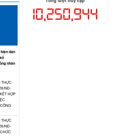
Tổng lượt truy cập
10,250,944
 hiện dân
 số
ồng nhân
I THỰC
26/NĐ-
 KẾT HỢP
IỆC
 CÔNG
I THỰC
26/NĐ-
N CHỨC