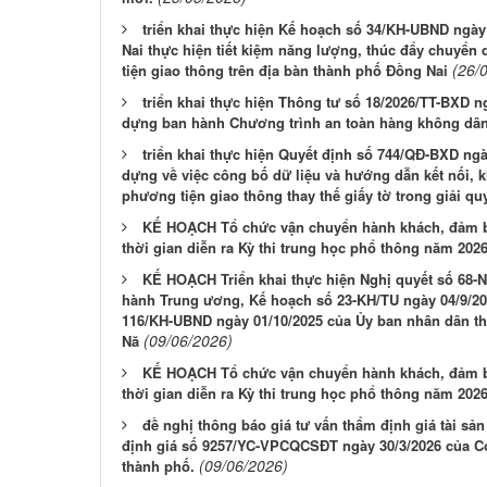
triển khai thực hiện Kế hoạch số 34/KH-UBND ngà
Nai thực hiện tiết kiệm năng lượng, thúc đẩy chuyển
(26/
tiện giao thông trên địa bàn thành phố Đồng Nai
triển khai thực hiện Thông tư số 18/2026/TT-BXD 
dựng ban hành Chương trình an toàn hàng không dân
triển khai thực hiện Quyết định số 744/QĐ-BXD ng
dựng về việc công bố dữ liệu và hướng dẫn kết nối, k
phương tiện giao thông thay thế giấy tờ trong giải qu
KẾ HOẠCH Tổ chức vận chuyển hành khách, đảm bảo
thời gian diễn ra Kỳ thi trung học phổ thông năm 202
KẾ HOẠCH Triển khai thực hiện Nghị quyết số 68-
hành Trung ương, Kế hoạch số 23-KH/TU ngày 04/9/20
116/KH-UBND ngày 01/10/2025 của Ủy ban nhân dân th
(09/06/2026)
Nă
KẾ HOẠCH Tổ chức vận chuyển hành khách, đảm bảo
thời gian diễn ra Kỳ thi trung học phổ thông năm 202
đề nghị thông báo giá tư vấn thẩm định giá tài sản
định giá số 9257/YC-VPCQCSĐT ngày 30/3/2026 của Cơ
(09/06/2026)
thành phố.