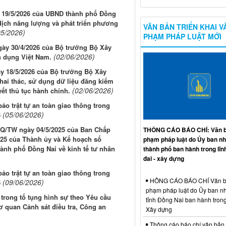
y 19/5/2026 của UBND thành phố Đồng
 dịch năng lượng và phát triển phương
VĂN BẢN TRIỂN KHAI V
05/2026)
PHẠM PHÁP LUẬT MỚI
ngày 30/4/2026 của Bộ trưởng Bộ Xây
(02/06/2026)
 dụng Việt Nam.
ày 18/5/2026 của Bộ trưởng Bộ Xây
hai thác, sử dụng dữ liệu đăng kiểm
(02/06/2026)
yết thủ tục hành chính.
 trật tự an toàn giao thông trong
(05/06/2026)
6
NQ/TW ngày 04/5/2025 của Ban Chấp
THÔNG CÁO BÁO CHÍ: Văn b
25 của Thành ủy và Kế hoạch số
phạm pháp luật do Ủy ban n
ành phố Đồng Nai về kinh tế tư nhân
thành phố ban hành trong lĩn
đai - xây dựng
 trật tự an toàn giao thông trong
HÔNG CÁO BÁO CHÍ Văn b
(09/06/2026)
6
phạm pháp luật do Ủy ban n
 trong tố tụng hình sự theo Yêu cầu
tỉnh Đồng Nai ban hành trong
 quan Cảnh sát điều tra, Công an
Xây dựng
Thông cáo báo chí văn bản