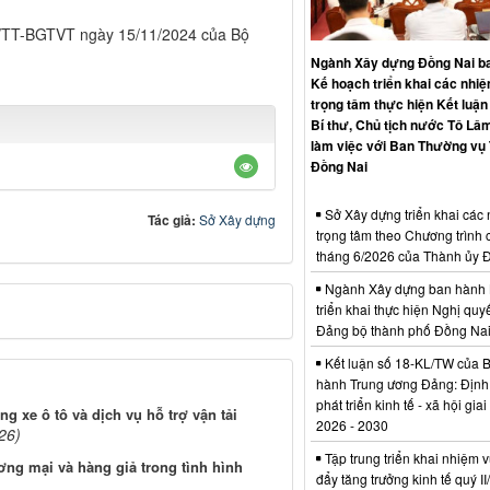
4/TT-BGTVT ngày 15/11/2024 của Bộ
Ngành Xây dựng Đồng Nai b
Kế hoạch triển khai các nhi
trọng tâm thực hiện Kết luận
Bí thư, Chủ tịch nước Tô Lâm
làm việc với Ban Thường vụ
Đồng Nai
Sở Xây dựng triển khai các
Tác giả:
Sở Xây dựng
trọng tâm theo Chương trình 
tháng 6/2026 của Thành ủy 
Ngành Xây dựng ban hành 
triển khai thực hiện Nghị quyế
Đảng bộ thành phố Đồng Na
Kết luận số 18-KL/TW của 
hành Trung ương Đảng: Định
phát triển kinh tế - xã hội gia
g xe ô tô và dịch vụ hỗ trợ vận tải
2026 - 2030
26)
Tập trung triển khai nhiệm v
ơng mại và hàng giả trong tình hình
đẩy tăng trưởng kinh tế quý I