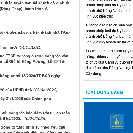
i thác tuyến vận tải khách cố định từ
phạm pháp luật do Ủy ban n
Đồng Tháp), hành trình A.
thành phố Đồng Nai ban hàn
lĩnh vực kiến trúc
Thông cáo báo chí văn bản
phạm pháp luật do Ủy ban n
hỏ và vừa trên địa bàn thành phố Đồng
thành phố Đồng Nai ban hàn
lĩnh vực quy hoạch đô thị và
(04/05/2026)
 chính mới
Quyết định ban hành Quy đ
 của TTCP về tăng cường công tác vận
năng, nhiệm vụ, quyền hạn v
ghỉ Lễ Giỗ tổ Hùng Vương, Lễ 30/4 &
tổ chức của Cảng vụ đường t
địa thành phố Đồng Nai trực 
Xây dựng
 Thông tư số 13/2026/TT-BXD ngày
(22/04/2026)
026 của UBND tỉnh
HOẠT ĐỘNG ĐẢNG
gày 31/3/2026 của Chính phủ
n với công tác bảo đảm trật tự, an toàn
(10/04/2026)
 01/5/2025.
 trong tố tụng hình sự theo Yêu cầu
quan Cảnh sát điều tra, Công an tỉnh.