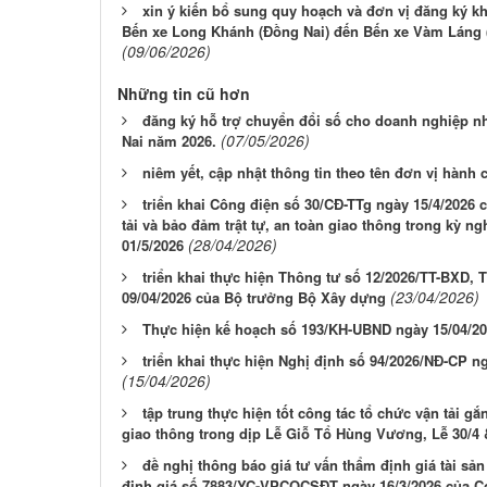
xin ý kiến bổ sung quy hoạch và đơn vị đăng ký kha
Bến xe Long Khánh (Đồng Nai) đến Bến xe Vàm Láng (
(09/06/2026)
Những tin cũ hơn
đăng ký hỗ trợ chuyển đổi số cho doanh nghiệp n
(07/05/2026)
Nai năm 2026.
niêm yết, cập nhật thông tin theo tên đơn vị hành
triển khai Công điện số 30/CĐ-TTg ngày 15/4/2026
tải và bảo đảm trật tự, an toàn giao thông trong kỳ n
(28/04/2026)
01/5/2026
triển khai thực hiện Thông tư số 12/2026/TT-BXD,
(23/04/2026)
09/04/2026 của Bộ trưởng Bộ Xây dựng
Thực hiện kế hoạch số 193/KH-UBND ngày 15/04/2
triển khai thực hiện Nghị định số 94/2026/NĐ-CP n
(15/04/2026)
tập trung thực hiện tốt công tác tổ chức vận tải gắ
giao thông trong dịp Lễ Giỗ Tổ Hùng Vương, Lễ 30/4 &
đề nghị thông báo giá tư vấn thẩm định giá tài sản
định giá số 7883/YC-VPCQCSĐT ngày 16/3/2026 của Cơ 