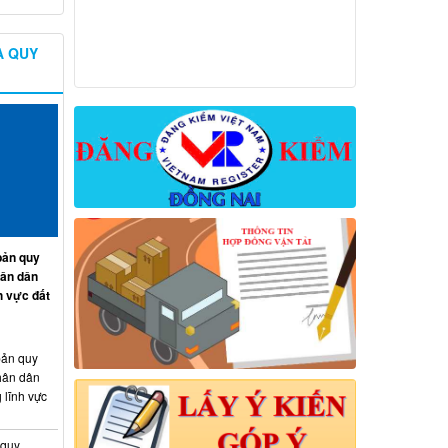
À QUY
ản quy
hân dân
h vực đất
ản quy
hân dân
 lĩnh vực
 quy