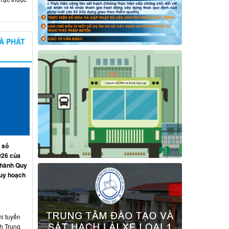
À PHÁT
 số
026 của
 hành Quy
quy hoạch
hi tuyển
nh Trung