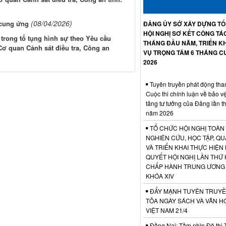
(08/04/2026)
 cung ứng
ĐẢNG ỦY SỞ XÂY DỰNG T
HỘI NGHỊ SƠ KẾT CÔNG TÁ
 trong tố tụng hình sự theo Yêu cầu
THÁNG ĐẦU NĂM, TRIỂN KH
ơ quan Cảnh sát điều tra, Công an
VỤ TRỌNG TÂM 6 THÁNG C
2026
Tuyên truyền phát động tha
Cuộc thi chính luận về bảo v
tảng tư tưởng của Đảng lần t
năm 2026
TỔ CHỨC HỘI NGHỊ TOÀN
NGHIÊN CỨU, HỌC TẬP, QU
VÀ TRIỂN KHAI THỰC HIỆN
QUYẾT HỘI NGHỊ LẦN THỨ 
CHẤP HÀNH TRUNG ƯƠNG
KHÓA XIV
ĐẨY MẠNH TUYÊN TRUYỀ
TỎA NGÀY SÁCH VÀ VĂN H
VIỆT NAM 21/4
Đồng Nai: Tầm nhìn Đô thị 