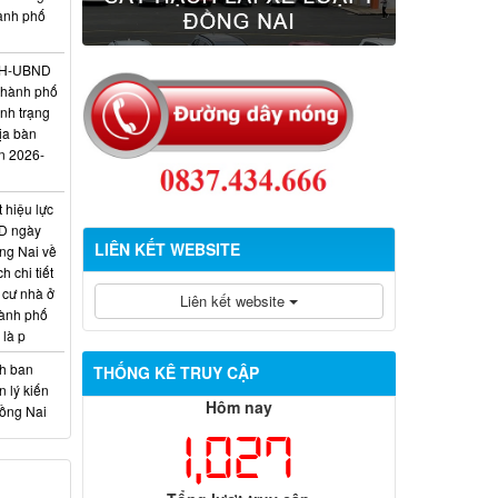
hành phố
/KH-UBND
thành phố
ình trạng
ịa bàn
n 2026-
 hiệu lực
D ngày
LIÊN KẾT WEBSITE
ng Nai về
 chi tiết
 cư nhà ở
Liên kết website
hành phố
 là p
nh ban
THỐNG KÊ TRUY CẬP
 lý kiến
Hôm nay
Đồng Nai
1,027