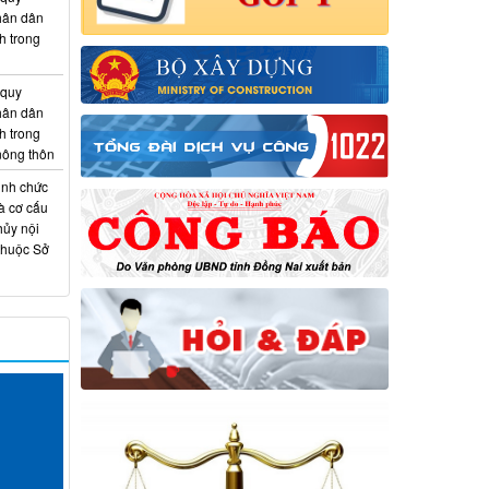
hân dân
h trong
 quy
hân dân
h trong
 nông thôn
ịnh chức
à cơ cấu
hủy nội
thuộc Sở