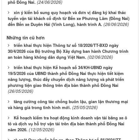
(24/06/2026)
phố Đồng Nai.
xin ý kiến bổ sung quy hoạch và đơn vị đăng ký khai thác
tuyến vận tải khách cố định từ Bến xe Phương Lâm (Đồng Nai)
(26/06/2026)
đến Bến xe Duyên Hải (Vĩnh Long), hành trình A.
Những tin cũ hơn
triển khai thực hiện Thông tư số 18/2026/TT-BXD ngày
30/4/2026 của Bộ trưởng Bộ Xây dựng ban hành Chương trình
(02/06/2026)
an toàn hàng không dân dụng Việt Nam.
triển khai thực hiện Kế hoạch số 34/KH-UBND ngày
19/5/2026 của UBND thành phố Đồng Nai thực hiện tiết kiệm
năng lượng, thúc đẩy chuyển dịch năng lượng và phát triển
phương tiện giao thông trên địa bàn thành phố Đồng Nai
(26/05/2026)
tăng cường công tác chống buôn lậu, gian lận thương mại
(25/05/2026)
và hàng giả trong tình hình mới.
Kế hoạch kiểm tra hoạt động kinh doanh vận tải bằng xe ô
tô và dịch vụ hỗ trợ vận tải trên địa bàn thành phố Đồng Nai
(12/05/2026)
năm 2026.
rà soát Quy chuẩn bến xe, theo Thông tư số 56/2024/TT-