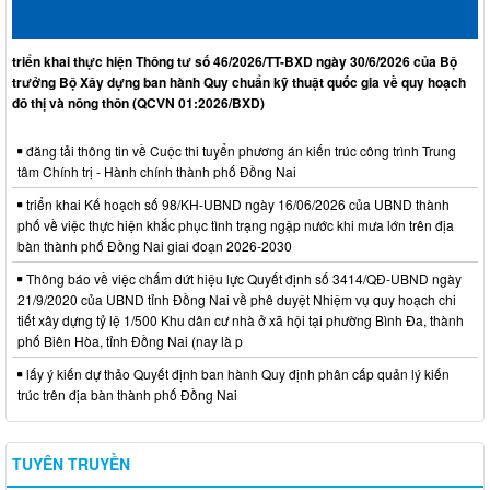
triển khai thực hiện Thông tư số 46/2026/TT-BXD ngày 30/6/2026 của Bộ
trưởng Bộ Xây dựng ban hành Quy chuẩn kỹ thuật quốc gia về quy hoạch
đô thị và nông thôn (QCVN 01:2026/BXD)
đăng tải thông tin về Cuộc thi tuyển phương án kiến trúc công trình Trung
tâm Chính trị - Hành chính thành phố Đồng Nai
triển khai Kế hoạch số 98/KH-UBND ngày 16/06/2026 của UBND thành
phố về việc thực hiện khắc phục tình trạng ngập nước khi mưa lớn trên địa
bàn thành phố Đồng Nai giai đoạn 2026-2030
Thông báo về việc chấm dứt hiệu lực Quyết định số 3414/QĐ-UBND ngày
21/9/2020 của UBND tỉnh Đồng Nai về phê duyệt Nhiệm vụ quy hoạch chi
tiết xây dựng tỷ lệ 1/500 Khu dân cư nhà ở xã hội tại phường Bình Đa, thành
phố Biên Hòa, tỉnh Đồng Nai (nay là p
lấy ý kiến dự thảo Quyết định ban hành Quy định phân cấp quản lý kiến
trúc trên địa bàn thành phố Đồng Nai
TUYÊN TRUYỀN