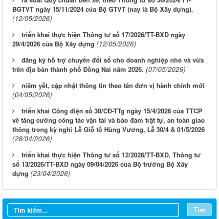
BGTVT ngày 15/11/2024 của Bộ GTVT (nay là Bộ Xây dựng).
(12/05/2026)
triển khai thực hiện Thông tư số 17/2026/TT-BXD ngày
(12/05/2026)
29/4/2026 của Bộ Xây dựng
đăng ký hỗ trợ chuyển đổi số cho doanh nghiệp nhỏ và vừa
(07/05/2026)
trên địa bàn thành phố Đồng Nai năm 2026.
niêm yết, cập nhật thông tin theo tên đơn vị hành chính mới
(04/05/2026)
triển khai Công điện số 30/CĐ-TTg ngày 15/4/2026 của TTCP
về tăng cường công tác vận tải và bảo đảm trật tự, an toàn giao
thông trong kỳ nghỉ Lễ Giỗ tổ Hùng Vương, Lễ 30/4 & 01/5/2026
(28/04/2026)
triển khai thực hiện Thông tư số 12/2026/TT-BXD, Thông tư
LỊCH CÔNG TÁC CỦA LÃNH ĐẠO SỞ XÂY DỰNG (Từ ngày
số 13/2026/TT-BXD ngày 09/04/2026 của Bộ trưởng Bộ Xây
03/8 đến ngày 08/8/2026)
(23/04/2026)
dựng
THÔNG BÁO LỊCH CÔNG TÁC CỦA LÃNH ĐẠO SỞ XÂY
DỰNG (Từ ngày 27/7 đến ngày 31/7/2026)
Tìm
THÔNG BÁO LỊCH CÔNG TÁC CỦA LÃNH ĐẠO SỞ XÂY