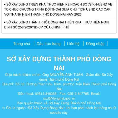
SỞ XÂY DỰNG TRIỂN KHAI THỰC HIỆN KẾ HOẠCH SỐ 79/KH-UBND VỀ
TỔ CHỨC CHƯƠNG TRÌNH ĐỐI THOẠI GIỮA CHỦ TỊCH UBND CÁC CẤP
VỚI THANH NIÊN THÀNH PHỐ ĐỒNG NAI NĂM 2026
SỞ XÂY DỰNG THÀNH PHỐ ĐỒNG NAI TRIỂN KHAI THỰC HIỆN NGHỊ
ĐỊNH SỐ 258/2026/NĐ-CP CỦA CHÍNH PHỦ
Trang chủ
Cấu trúc trang
Liên hệ
Đăng nhập
SỞ XÂY DỰNG THÀNH PHỐ ĐỒNG
NAI
Chịu trách nhiệm chính: Ông NGUYỄN ANH TUẤN - Giám đốc Sở Xây
dựng Thành phố Đồng Nai
Địa chỉ: Số 38, Đường Phan Chu Trinh, phường Trấn Biên Thành phố Đồng
Nai
Điện thoại: 02513.846283 - Fax: 02513.847795. Email:
sxd@dongnai.gov.vn
Bản quyền thuộc về Sở Xây Dựng Thành phố Đồng Nai
® Ghi rõ nguồn "Sở Xây Dựng Đồng Nai" khi bạn phát hành lại thông tin từ
website này.​