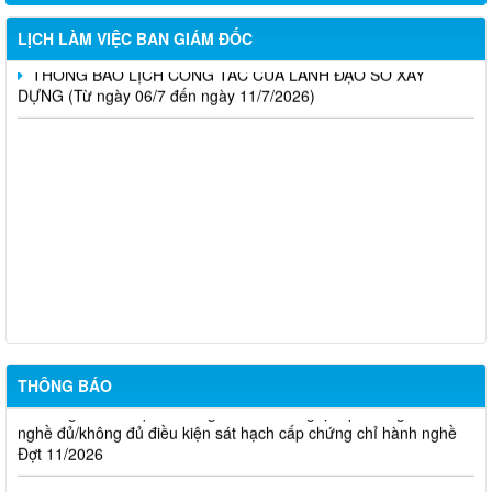
DỰNG (Từ ngày 20/7 đến ngày 25/7/2026)
LỊCH LÀM VIỆC BAN GIÁM ĐỐC
THÔNG BÁO LỊCH CÔNG TÁC CỦA LÃNH ĐẠO SỞ XÂY
DỰNG (Từ ngày 06/7 đến ngày 11/7/2026)
Thông báo Kết quả đánh giá hồ sơ đủ (hoặc không đủ) điều
kiện cấp chứng chỉ hành nghề hoạt động xây dựng (Đợt 20/2026)
THÔNG BÁO Về việc kết quả đánh giá hồ sơ đề nghị cấp
chứng chỉ hành nghề đủ (hoặc không đủ) điều kiện sát hạch Đợt
17/2026
Thông báo kết quả đánh giá hồ sơ đề nghị cấp chứng chỉ hành
nghề đủ/không đủ điều kiện sát hạch cấp chứng chỉ hành nghề
Đợt 10/2026
THÔNG BÁO
Thông báo kết quả đánh giá hồ sơ đề nghị cấp chứng chỉ hành
nghề đủ/không đủ điều kiện sát hạch cấp chứng chỉ hành nghề
Đợt 11/2026