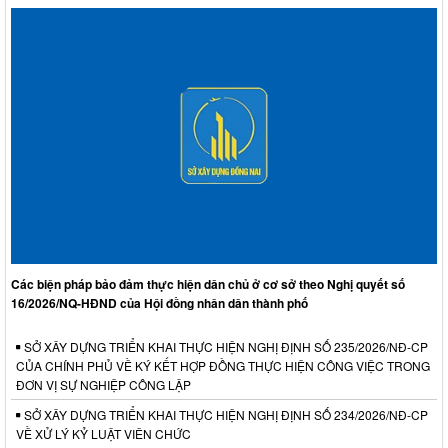
Các biện pháp bảo đảm thực hiện dân chủ ở cơ sở theo Nghị quyết số
16/2026/NQ-HĐND của Hội đồng nhân dân thành phố
SỞ XÂY DỰNG TRIỂN KHAI THỰC HIỆN NGHỊ ĐỊNH SỐ 235/2026/NĐ-CP
CỦA CHÍNH PHỦ VỀ KÝ KẾT HỢP ĐỒNG THỰC HIỆN CÔNG VIỆC TRONG
ĐƠN VỊ SỰ NGHIỆP CÔNG LẬP
SỞ XÂY DỰNG TRIỂN KHAI THỰC HIỆN NGHỊ ĐỊNH SỐ 234/2026/NĐ-CP
VỀ XỬ LÝ KỶ LUẬT VIÊN CHỨC