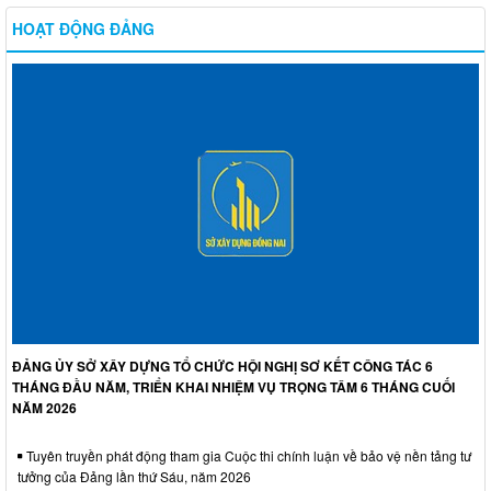
HOẠT ĐỘNG ĐẢNG
ĐẢNG ỦY SỞ XÂY DỰNG TỔ CHỨC HỘI NGHỊ SƠ KẾT CÔNG TÁC 6
THÁNG ĐẦU NĂM, TRIỂN KHAI NHIỆM VỤ TRỌNG TÂM 6 THÁNG CUỐI
NĂM 2026
Tuyên truyền phát động tham gia Cuộc thi chính luận về bảo vệ nền tảng tư
tưởng của Đảng lần thứ Sáu, năm 2026