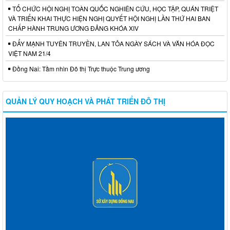
TỔ CHỨC HỘI NGHỊ TOÀN QUỐC NGHIÊN CỨU, HỌC TẬP, QUÁN TRIỆT
VÀ TRIỂN KHAI THỰC HIỆN NGHỊ QUYẾT HỘI NGHỊ LẦN THỨ HAI BAN
CHẤP HÀNH TRUNG ƯƠNG ĐẢNG KHÓA XIV
ĐẨY MẠNH TUYÊN TRUYỀN, LAN TỎA NGÀY SÁCH VÀ VĂN HÓA ĐỌC
VIỆT NAM 21/4
Đồng Nai: Tầm nhìn Đô thị Trực thuộc Trung ương
QUẢN LÝ QUY HOẠCH VÀ PHÁT TRIỂN ĐÔ THỊ