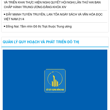
VÀ TRIỂN KHAI THỰC HIỆN NGHỊ QUYẾT HỘI NGHỊ LẦN THỨ HAI BAN
CHẤP HÀNH TRUNG ƯƠNG ĐẢNG KHÓA XIV
ĐẨY MẠNH TUYÊN TRUYỀN, LAN TỎA NGÀY SÁCH VÀ VĂN HÓA ĐỌC
VIỆT NAM 21/4
Đồng Nai: Tầm nhìn Đô thị Trực thuộc Trung ương
QUẢN LÝ QUY HOẠCH VÀ PHÁT TRIỂN ĐÔ THỊ