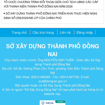
TỔ CHỨC CHƯƠNG TRÌNH ĐỐI THOẠI GIỮA CHỦ TỊCH UBND CÁC CẤP
VỚI THANH NIÊN THÀNH PHỐ ĐỒNG NAI NĂM 2026
SỞ XÂY DỰNG THÀNH PHỐ ĐỒNG NAI TRIỂN KHAI THỰC HIỆN NGHỊ
ĐỊNH SỐ 258/2026/NĐ-CP CỦA CHÍNH PHỦ
Trang chủ
Cấu trúc trang
Liên hệ
Đăng nhập
SỞ XÂY DỰNG THÀNH PHỐ ĐỒNG
NAI
Chịu trách nhiệm chính: Ông NGUYỄN ANH TUẤN - Giám đốc Sở Xây
dựng Thành phố Đồng Nai
Địa chỉ: Số 38, Đường Phan Chu Trinh, phường Trấn Biên Thành phố Đồng
Nai
Điện thoại: 02513.846283 - Fax: 02513.847795. Email:
sxd@dongnai.gov.vn
Bản quyền thuộc về Sở Xây Dựng Thành phố Đồng Nai
® Ghi rõ nguồn "Sở Xây Dựng Đồng Nai" khi bạn phát hành lại thông tin từ
website này.​