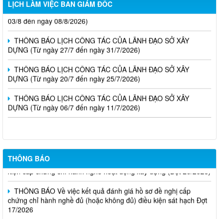
LỊCH LÀM VIỆC BAN GIÁM ĐỐC
LỊCH CÔNG TÁC CỦA LÃNH ĐẠO SỞ XÂY DỰNG (Từ ngày
03/8 đến ngày 08/8/2026)
THÔNG BÁO LỊCH CÔNG TÁC CỦA LÃNH ĐẠO SỞ XÂY
DỰNG (Từ ngày 27/7 đến ngày 31/7/2026)
THÔNG BÁO LỊCH CÔNG TÁC CỦA LÃNH ĐẠO SỞ XÂY
DỰNG (Từ ngày 20/7 đến ngày 25/7/2026)
THÔNG BÁO LỊCH CÔNG TÁC CỦA LÃNH ĐẠO SỞ XÂY
DỰNG (Từ ngày 06/7 đến ngày 11/7/2026)
Thông báo Kết quả đánh giá hồ sơ đủ (hoặc không đủ) điều
THÔNG BÁO
kiện cấp chứng chỉ hành nghề hoạt động xây dựng (Đợt 20/2026)
THÔNG BÁO Về việc kết quả đánh giá hồ sơ đề nghị cấp
chứng chỉ hành nghề đủ (hoặc không đủ) điều kiện sát hạch Đợt
17/2026