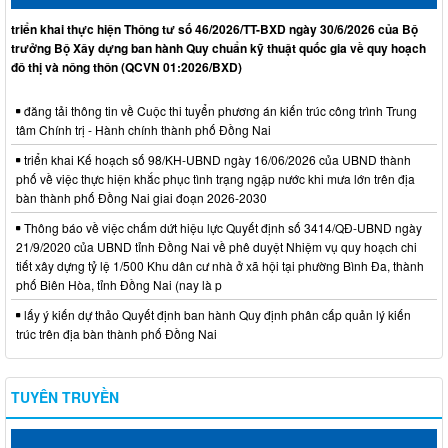
triển khai thực hiện Thông tư số 46/2026/TT-BXD ngày 30/6/2026 của Bộ
trưởng Bộ Xây dựng ban hành Quy chuẩn kỹ thuật quốc gia về quy hoạch
đô thị và nông thôn (QCVN 01:2026/BXD)
đăng tải thông tin về Cuộc thi tuyển phương án kiến trúc công trình Trung
tâm Chính trị - Hành chính thành phố Đồng Nai
triển khai Kế hoạch số 98/KH-UBND ngày 16/06/2026 của UBND thành
phố về việc thực hiện khắc phục tình trạng ngập nước khi mưa lớn trên địa
bàn thành phố Đồng Nai giai đoạn 2026-2030
Thông báo về việc chấm dứt hiệu lực Quyết định số 3414/QĐ-UBND ngày
21/9/2020 của UBND tỉnh Đồng Nai về phê duyệt Nhiệm vụ quy hoạch chi
tiết xây dựng tỷ lệ 1/500 Khu dân cư nhà ở xã hội tại phường Bình Đa, thành
phố Biên Hòa, tỉnh Đồng Nai (nay là p
lấy ý kiến dự thảo Quyết định ban hành Quy định phân cấp quản lý kiến
trúc trên địa bàn thành phố Đồng Nai
TUYÊN TRUYỀN