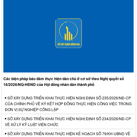
Các biện pháp bảo đảm thực hiện dân chủ ở cơ sở theo Nghị quyết số
16/2026/NQ-HĐND của Hội đồng nhân dân thành phố
SỞ XÂY DỰNG TRIỂN KHAI THỰC HIỆN NGHỊ ĐỊNH SỐ 235/2026/NĐ-CP
CỦA CHÍNH PHỦ VỀ KÝ KẾT HỢP ĐỒNG THỰC HIỆN CÔNG VIỆC TRONG
ĐƠN VỊ SỰ NGHIỆP CÔNG LẬP
SỞ XÂY DỰNG TRIỂN KHAI THỰC HIỆN NGHỊ ĐỊNH SỐ 234/2026/NĐ-CP
VỀ XỬ LÝ KỶ LUẬT VIÊN CHỨC
SỞ XÂY DỰNG TRIỂN KHAI THỰC HIỆN KẾ HOẠCH SỐ 79/KH-UBND VỀ