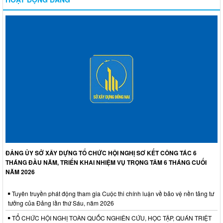
ĐẢNG ỦY SỞ XÂY DỰNG TỔ CHỨC HỘI NGHỊ SƠ KẾT CÔNG TÁC 6
THÁNG ĐẦU NĂM, TRIỂN KHAI NHIỆM VỤ TRỌNG TÂM 6 THÁNG CUỐI
NĂM 2026
Tuyên truyền phát động tham gia Cuộc thi chính luận về bảo vệ nền tảng tư
tưởng của Đảng lần thứ Sáu, năm 2026
TỔ CHỨC HỘI NGHỊ TOÀN QUỐC NGHIÊN CỨU, HỌC TẬP, QUÁN TRIỆT