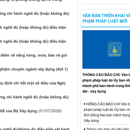
ứng chỉ hành nghề đủ (hoặc không đủ)
VĂN BẢN TRIỂN KHAI V
PHẠM PHÁP LUẬT MỚI
h nghề đủ (hoặc không đủ) điều kiện
h nghề đủ (hoặc không đủ) điều kiện
 điểm về nắng nóng, mưa, bão và gió
nghiệm chuyên ngành xây dựng (đợt 1)
THÔNG CÁO BÁO CHÍ: Văn b
phạm pháp luật do Ủy ban n
y định chi tiết một số điều của Nghị
thành phố ban hành trong lĩn
đai - xây dựng
ứng chỉ hành nghề đủ (hoặc không đủ)
HÔNG CÁO BÁO CHÍ Văn b
phạm pháp luật do Ủy ban n
(01/07/2026)
2026 của Bộ Xây dựng
tỉnh Đồng Nai ban hành trong
Xây dựng
h nghề đủ/không đủ điều kiện sát hạch
Thông cáo báo chí văn bản