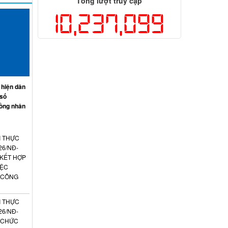
Tổng lượt truy cập
10,237,099
 hiện dân
 số
ồng nhân
I THỰC
26/NĐ-
 KẾT HỢP
IỆC
 CÔNG
I THỰC
26/NĐ-
N CHỨC