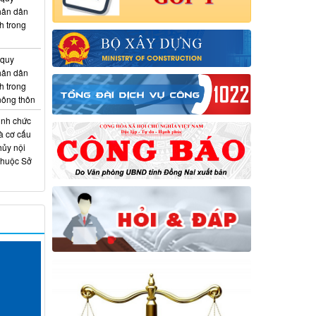
hân dân
h trong
 quy
hân dân
h trong
 nông thôn
ịnh chức
à cơ cấu
hủy nội
thuộc Sở