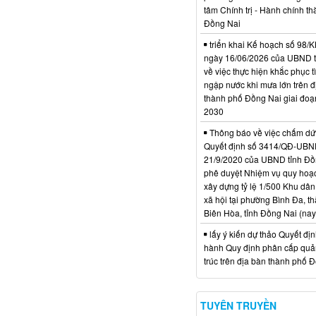
tâm Chính trị - Hành chính t
Đồng Nai
triển khai Kế hoạch số 98
ngày 16/06/2026 của UBND 
về việc thực hiện khắc phục t
ngập nước khi mưa lớn trên đ
thành phố Đồng Nai giai đoạ
2030
Thông báo về việc chấm dứt
Quyết định số 3414/QĐ-UBN
21/9/2020 của UBND tỉnh Đồ
phê duyệt Nhiệm vụ quy hoạch
xây dựng tỷ lệ 1/500 Khu dân
xã hội tại phường Bình Đa, t
Biên Hòa, tỉnh Đồng Nai (nay
lấy ý kiến dự thảo Quyết đị
hành Quy định phân cấp quản
trúc trên địa bàn thành phố 
TUYÊN TRUYỀN