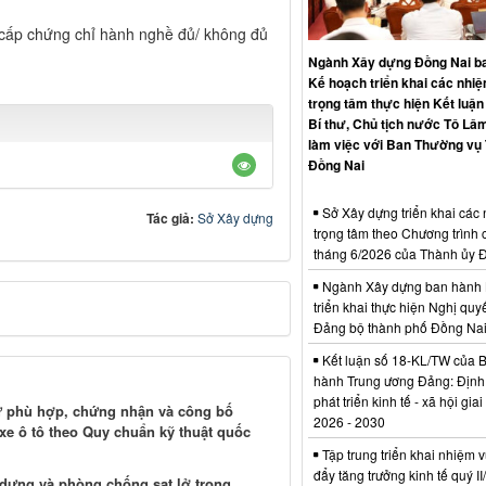
cấp chứng chỉ hành nghề đủ/ không đủ
Ngành Xây dựng Đồng Nai b
Kế hoạch triển khai các nhi
trọng tâm thực hiện Kết luận
Bí thư, Chủ tịch nước Tô Lâm
làm việc với Ban Thường vụ
Đồng Nai
Sở Xây dựng triển khai các
Tác giả:
Sở Xây dựng
trọng tâm theo Chương trình 
tháng 6/2026 của Thành ủy 
Ngành Xây dựng ban hành 
triển khai thực hiện Nghị quyế
Đảng bộ thành phố Đồng Na
Kết luận số 18-KL/TW của 
hành Trung ương Đảng: Định
phát triển kinh tế - xã hội gia
sự phù hợp, chứng nhận và công bố
2026 - 2030
 xe ô tô theo Quy chuẩn kỹ thuật quốc
Tập trung triển khai nhiệm v
đẩy tăng trưởng kinh tế quý I
 dựng và phòng chống sạt lở trong