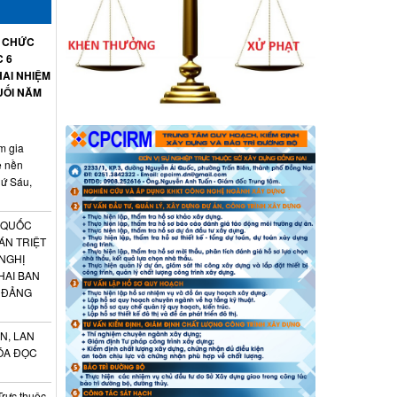
Ổ CHỨC
C 6
AI NHIỆM
UỐI NĂM
m gia
ệ nền
hứ Sáu,
 QUỐC
ÁN TRIỆT
 NGHỊ
HAI BAN
 ĐẢNG
N, LAN
ÓA ĐỌC
Trực thuộc