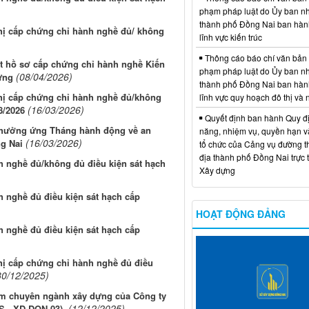
phạm pháp luật do Ủy ban n
thành phố Đồng Nai ban hàn
hị cấp chứng chỉ hành nghề đủ/ không
lĩnh vực kiến trúc
Thông cáo báo chí văn bản
ét hồ sơ cấp chứng chỉ hành nghề Kiến
phạm pháp luật do Ủy ban n
(08/04/2026)
ựng
thành phố Đồng Nai ban hàn
hị cấp chứng chỉ hành nghề đủ/không
lĩnh vực quy hoạch đô thị và
(16/03/2026)
8/2026
Quyết định ban hành Quy đ
ện hưởng ứng Tháng hành động về an
năng, nhiệm vụ, quyền hạn v
(16/03/2026)
ng Nai
tổ chức của Cảng vụ đường t
địa thành phố Đồng Nai trực 
h nghề đủ/không đủ điều kiện sát hạch
Xây dựng
h nghề đủ điều kiện sát hạch cấp
HOẠT ĐỘNG ĐẢNG
h nghề đủ điều kiện sát hạch cấp
ị cấp chứng chỉ hành nghề đủ điều
30/12/2025)
ệm chuyên ngành xây dựng của Công ty
(12/12/2025)
 - XD DON 03).