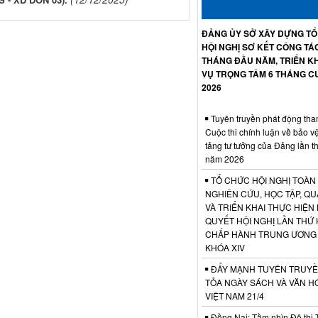
ĐẢNG ỦY SỞ XÂY DỰNG T
HỘI NGHỊ SƠ KẾT CÔNG TÁ
THÁNG ĐẦU NĂM, TRIỂN KH
VỤ TRỌNG TÂM 6 THÁNG C
2026
Tuyên truyền phát động tha
Cuộc thi chính luận về bảo v
tảng tư tưởng của Đảng lần t
năm 2026
TỔ CHỨC HỘI NGHỊ TOÀN
NGHIÊN CỨU, HỌC TẬP, QU
VÀ TRIỂN KHAI THỰC HIỆN
QUYẾT HỘI NGHỊ LẦN THỨ 
CHẤP HÀNH TRUNG ƯƠNG
KHÓA XIV
ĐẨY MẠNH TUYÊN TRUYỀ
TỎA NGÀY SÁCH VÀ VĂN H
VIỆT NAM 21/4
Đồng Nai: Tầm nhìn Đô thị 