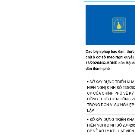
Các biện pháp bảo đảm thực
chủ ở cơ sở theo Nghị quyết
16/2026/NQ-HĐND của Hội đ
dân thành phố
SỞ XÂY DỰNG TRIỂN KHA
HIỆN NGHỊ ĐỊNH SỐ 235/20
CP CỦA CHÍNH PHỦ VỀ KÝ
ĐỒNG THỰC HIỆN CÔNG V
TRONG ĐƠN VỊ SỰ NGHIỆP
LẬP
SỞ XÂY DỰNG TRIỂN KHA
HIỆN NGHỊ ĐỊNH SỐ 234/20
CP VỀ XỬ LÝ KỶ LUẬT VIÊ