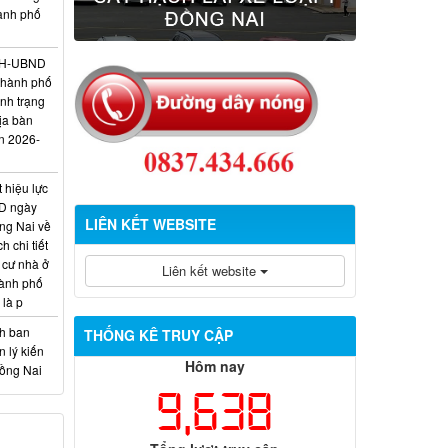
hành phố
/KH-UBND
thành phố
ình trạng
ịa bàn
n 2026-
 hiệu lực
D ngày
LIÊN KẾT WEBSITE
ng Nai về
 chi tiết
 cư nhà ở
Liên kết website
hành phố
 là p
nh ban
THỐNG KÊ TRUY CẬP
 lý kiến
Hôm nay
Đồng Nai
9,638