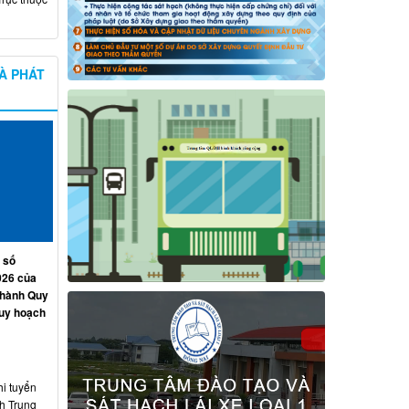
À PHÁT
 số
026 của
 hành Quy
quy hoạch
hi tuyển
nh Trung