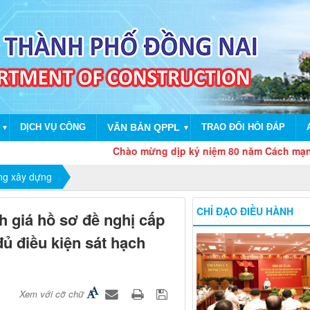
DỊCH VỤ CÔNG
VĂN BẢN QPPL
TRAO ĐỔI HỎI ĐÁP
▼
▼
Chào mừng dịp kỷ niệm 80 năm Cách mạng thán
ợng xây dựng
CHỈ ĐẠO ĐIỀU HÀNH
 giá hồ sơ đề nghị cấp
ủ điều kiện sát hạch
Xem với cỡ chữ