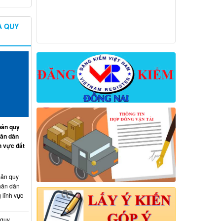
À QUY
ản quy
hân dân
h vực đất
ản quy
hân dân
 lĩnh vực
 quy