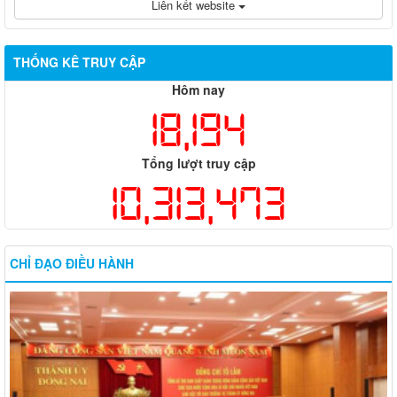
Liên kết website
THỐNG KÊ TRUY CẬP
Hôm nay
18,194
Tổng lượt truy cập
10,313,473
CHỈ ĐẠO ĐIỀU HÀNH