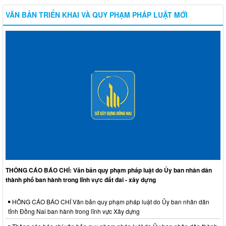
VĂN BẢN TRIỂN KHAI VÀ QUY PHẠM PHÁP LUẬT MỚI
THÔNG CÁO BÁO CHÍ: Văn bản quy phạm pháp luật do Ủy ban nhân dân
thành phố ban hành trong lĩnh vực đất đai - xây dựng
HÔNG CÁO BÁO CHÍ Văn bản quy phạm pháp luật do Ủy ban nhân dân
tỉnh Đồng Nai ban hành trong lĩnh vực Xây dựng