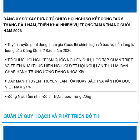
ĐẢNG ỦY SỞ XÂY DỰNG TỔ CHỨC HỘI NGHỊ SƠ KẾT CÔNG TÁC 6
THÁNG ĐẦU NĂM, TRIỂN KHAI NHIỆM VỤ TRỌNG TÂM 6 THÁNG CUỐI
NĂM 2026
Tuyên truyền phát động tham gia Cuộc thi chính luận về bảo vệ nền tảng tư
tưởng của Đảng lần thứ Sáu, năm 2026
TỔ CHỨC HỘI NGHỊ TOÀN QUỐC NGHIÊN CỨU, HỌC TẬP, QUÁN TRIỆT
VÀ TRIỂN KHAI THỰC HIỆN NGHỊ QUYẾT HỘI NGHỊ LẦN THỨ HAI BAN
CHẤP HÀNH TRUNG ƯƠNG ĐẢNG KHÓA XIV
ĐẨY MẠNH TUYÊN TRUYỀN, LAN TỎA NGÀY SÁCH VÀ VĂN HÓA ĐỌC
VIỆT NAM 21/4
Đồng Nai: Tầm nhìn Đô thị Trực thuộc Trung ương
QUẢN LÝ QUY HOẠCH VÀ PHÁT TRIỂN ĐÔ THỊ