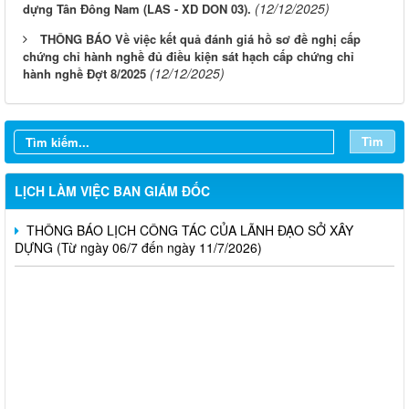
(12/12/2025)
dựng Tân Đông Nam (LAS - XD DON 03).
THÔNG BÁO Về việc kết quả đánh giá hồ sơ đề nghị cấp
chứng chỉ hành nghề đủ điều kiện sát hạch cấp chứng chỉ
LỊCH CÔNG TÁC CỦA LÃNH ĐẠO SỞ XÂY DỰNG (Từ ngày
(12/12/2025)
hành nghề Đợt 8/2025
03/8 đến ngày 08/8/2026)
THÔNG BÁO LỊCH CÔNG TÁC CỦA LÃNH ĐẠO SỞ XÂY
DỰNG (Từ ngày 27/7 đến ngày 31/7/2026)
Tìm
THÔNG BÁO LỊCH CÔNG TÁC CỦA LÃNH ĐẠO SỞ XÂY
DỰNG (Từ ngày 20/7 đến ngày 25/7/2026)
LỊCH LÀM VIỆC BAN GIÁM ĐỐC
THÔNG BÁO LỊCH CÔNG TÁC CỦA LÃNH ĐẠO SỞ XÂY
DỰNG (Từ ngày 06/7 đến ngày 11/7/2026)
Thông báo Kết quả đánh giá hồ sơ đủ (hoặc không đủ) điều
kiện cấp chứng chỉ hành nghề hoạt động xây dựng (Đợt 20/2026)
THÔNG BÁO Về việc kết quả đánh giá hồ sơ đề nghị cấp
chứng chỉ hành nghề đủ (hoặc không đủ) điều kiện sát hạch Đợt
17/2026