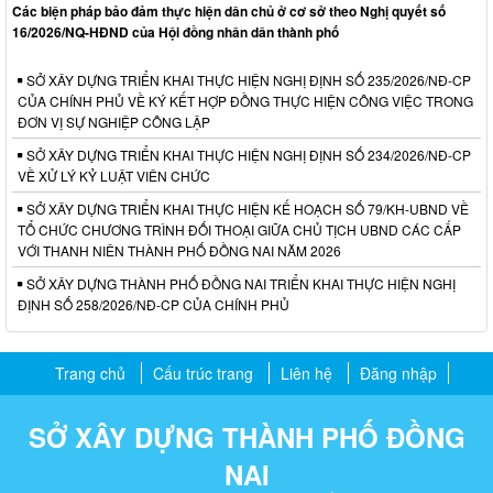
Các biện pháp bảo đảm thực hiện dân chủ ở cơ sở theo Nghị quyết số
16/2026/NQ-HĐND của Hội đồng nhân dân thành phố
SỞ XÂY DỰNG TRIỂN KHAI THỰC HIỆN NGHỊ ĐỊNH SỐ 235/2026/NĐ-CP
CỦA CHÍNH PHỦ VỀ KÝ KẾT HỢP ĐỒNG THỰC HIỆN CÔNG VIỆC TRONG
ĐƠN VỊ SỰ NGHIỆP CÔNG LẬP
SỞ XÂY DỰNG TRIỂN KHAI THỰC HIỆN NGHỊ ĐỊNH SỐ 234/2026/NĐ-CP
VỀ XỬ LÝ KỶ LUẬT VIÊN CHỨC
SỞ XÂY DỰNG TRIỂN KHAI THỰC HIỆN KẾ HOẠCH SỐ 79/KH-UBND VỀ
TỔ CHỨC CHƯƠNG TRÌNH ĐỐI THOẠI GIỮA CHỦ TỊCH UBND CÁC CẤP
VỚI THANH NIÊN THÀNH PHỐ ĐỒNG NAI NĂM 2026
SỞ XÂY DỰNG THÀNH PHỐ ĐỒNG NAI TRIỂN KHAI THỰC HIỆN NGHỊ
ĐỊNH SỐ 258/2026/NĐ-CP CỦA CHÍNH PHỦ
Trang chủ
Cấu trúc trang
Liên hệ
Đăng nhập
SỞ XÂY DỰNG THÀNH PHỐ ĐỒNG
NAI