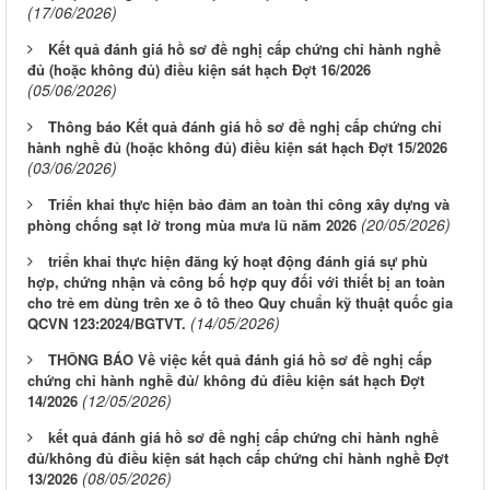
(17/06/2026)
Kết quả đánh giá hồ sơ đề nghị cấp chứng chỉ hành nghề
đủ (hoặc không đủ) điều kiện sát hạch Đợt 16/2026
(05/06/2026)
Thông báo Kết quả đánh giá hồ sơ đề nghị cấp chứng chỉ
hành nghề đủ (hoặc không đủ) điều kiện sát hạch Đợt 15/2026
(03/06/2026)
Triển khai thực hiện bảo đảm an toàn thi công xây dựng và
(20/05/2026)
phòng chống sạt lở trong mùa mưa lũ năm 2026
triển khai thực hiện đăng ký hoạt động đánh giá sự phù
hợp, chứng nhận và công bố hợp quy đối với thiết bị an toàn
cho trẻ em dùng trên xe ô tô theo Quy chuẩn kỹ thuật quốc gia
(14/05/2026)
QCVN 123:2024/BGTVT.
THÔNG BÁO Về việc kết quả đánh giá hồ sơ đề nghị cấp
chứng chỉ hành nghề đủ/ không đủ điều kiện sát hạch Đợt
(12/05/2026)
14/2026
kết quả đánh giá hồ sơ đề nghị cấp chứng chỉ hành nghề
LỊCH CÔNG TÁC CỦA LÃNH ĐẠO SỞ XÂY DỰNG (Từ ngày
đủ/không đủ điều kiện sát hạch cấp chứng chỉ hành nghề Đợt
03/8 đến ngày 08/8/2026)
(08/05/2026)
13/2026