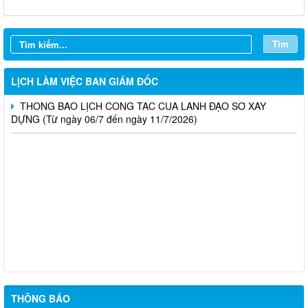
THÔNG BÁO LỊCH CÔNG TÁC CỦA LÃNH ĐẠO SỞ XÂY
DỰNG (Từ ngày 27/7 đến ngày 31/7/2026)
Tìm
THÔNG BÁO LỊCH CÔNG TÁC CỦA LÃNH ĐẠO SỞ XÂY
DỰNG (Từ ngày 20/7 đến ngày 25/7/2026)
LỊCH LÀM VIỆC BAN GIÁM ĐỐC
THÔNG BÁO LỊCH CÔNG TÁC CỦA LÃNH ĐẠO SỞ XÂY
DỰNG (Từ ngày 06/7 đến ngày 11/7/2026)
Thông báo Kết quả đánh giá hồ sơ đủ (hoặc không đủ) điều
kiện cấp chứng chỉ hành nghề hoạt động xây dựng (Đợt 20/2026)
THÔNG BÁO Về việc kết quả đánh giá hồ sơ đề nghị cấp
chứng chỉ hành nghề đủ (hoặc không đủ) điều kiện sát hạch Đợt
17/2026
Thông báo kết quả đánh giá hồ sơ đề nghị cấp chứng chỉ hành
nghề đủ/không đủ điều kiện sát hạch cấp chứng chỉ hành nghề
Đợt 10/2026
THÔNG BÁO