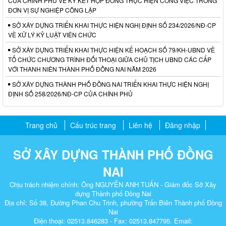
CỦA CHÍNH PHỦ VỀ KÝ KẾT HỢP ĐỒNG THỰC HIỆN CÔNG VIỆC TRONG
ĐƠN VỊ SỰ NGHIỆP CÔNG LẬP
SỞ XÂY DỰNG TRIỂN KHAI THỰC HIỆN NGHỊ ĐỊNH SỐ 234/2026/NĐ-CP
VỀ XỬ LÝ KỶ LUẬT VIÊN CHỨC
SỞ XÂY DỰNG TRIỂN KHAI THỰC HIỆN KẾ HOẠCH SỐ 79/KH-UBND VỀ
TỔ CHỨC CHƯƠNG TRÌNH ĐỐI THOẠI GIỮA CHỦ TỊCH UBND CÁC CẤP
VỚI THANH NIÊN THÀNH PHỐ ĐỒNG NAI NĂM 2026
SỞ XÂY DỰNG THÀNH PHỐ ĐỒNG NAI TRIỂN KHAI THỰC HIỆN NGHỊ
ĐỊNH SỐ 258/2026/NĐ-CP CỦA CHÍNH PHỦ
Trang chủ
Cấu trúc trang
Liên hệ
Đăng nhập
SỞ XÂY DỰNG THÀNH PHỐ ĐỒNG
NAI
Chịu trách nhiệm chính: Ông NGUYỄN ANH TUẤN - Giám đốc Sở Xây
dựng Thành phố Đồng Nai
Địa chỉ: Số 38, Đường Phan Chu Trinh, phường Trấn Biên Thành phố Đồng
Nai
Điện thoại: 02513.846283 - Fax: 02513.847795. Email: