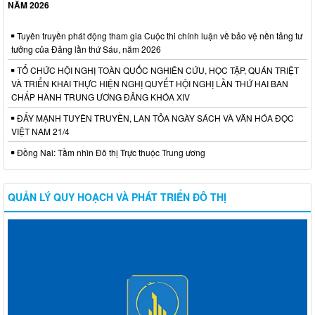
NĂM 2026
Tuyên truyền phát động tham gia Cuộc thi chính luận về bảo vệ nền tảng tư
tưởng của Đảng lần thứ Sáu, năm 2026
TỔ CHỨC HỘI NGHỊ TOÀN QUỐC NGHIÊN CỨU, HỌC TẬP, QUÁN TRIỆT
VÀ TRIỂN KHAI THỰC HIỆN NGHỊ QUYẾT HỘI NGHỊ LẦN THỨ HAI BAN
CHẤP HÀNH TRUNG ƯƠNG ĐẢNG KHÓA XIV
ĐẨY MẠNH TUYÊN TRUYỀN, LAN TỎA NGÀY SÁCH VÀ VĂN HÓA ĐỌC
VIỆT NAM 21/4
Đồng Nai: Tầm nhìn Đô thị Trực thuộc Trung ương
QUẢN LÝ QUY HOẠCH VÀ PHÁT TRIỂN ĐÔ THỊ