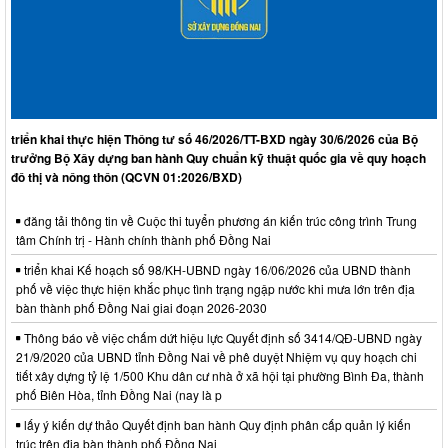
triển khai thực hiện Thông tư số 46/2026/TT-BXD ngày 30/6/2026 của Bộ
trưởng Bộ Xây dựng ban hành Quy chuẩn kỹ thuật quốc gia về quy hoạch
đô thị và nông thôn (QCVN 01:2026/BXD)
đăng tải thông tin về Cuộc thi tuyển phương án kiến trúc công trình Trung
tâm Chính trị - Hành chính thành phố Đồng Nai
triển khai Kế hoạch số 98/KH-UBND ngày 16/06/2026 của UBND thành
phố về việc thực hiện khắc phục tình trạng ngập nước khi mưa lớn trên địa
bàn thành phố Đồng Nai giai đoạn 2026-2030
Thông báo về việc chấm dứt hiệu lực Quyết định số 3414/QĐ-UBND ngày
21/9/2020 của UBND tỉnh Đồng Nai về phê duyệt Nhiệm vụ quy hoạch chi
tiết xây dựng tỷ lệ 1/500 Khu dân cư nhà ở xã hội tại phường Bình Đa, thành
phố Biên Hòa, tỉnh Đồng Nai (nay là p
lấy ý kiến dự thảo Quyết định ban hành Quy định phân cấp quản lý kiến
trúc trên địa bàn thành phố Đồng Nai