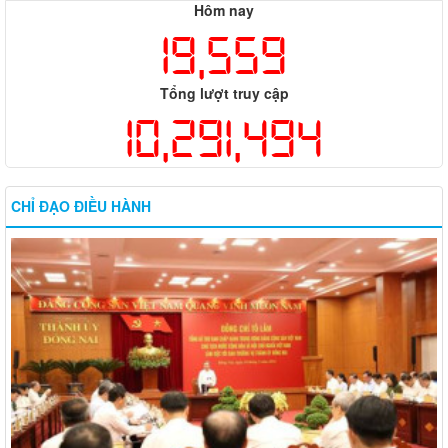
Hôm nay
19,559
Tổng lượt truy cập
10,291,494
CHỈ ĐẠO ĐIỀU HÀNH