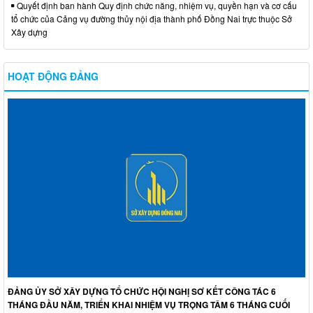
Quyết định ban hành Quy định chức năng, nhiệm vụ, quyền hạn và cơ cấu
tổ chức của Cảng vụ đường thủy nội địa thành phố Đồng Nai trực thuộc Sở
Xây dựng
HOẠT ĐỘNG ĐẢNG
ĐẢNG ỦY SỞ XÂY DỰNG TỔ CHỨC HỘI NGHỊ SƠ KẾT CÔNG TÁC 6
THÁNG ĐẦU NĂM, TRIỂN KHAI NHIỆM VỤ TRỌNG TÂM 6 THÁNG CUỐI