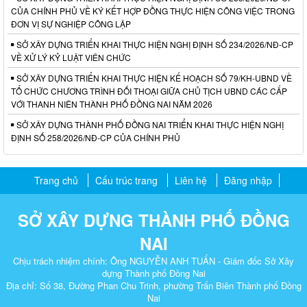
CỦA CHÍNH PHỦ VỀ KÝ KẾT HỢP ĐỒNG THỰC HIỆN CÔNG VIỆC TRONG
ĐƠN VỊ SỰ NGHIỆP CÔNG LẬP
SỞ XÂY DỰNG TRIỂN KHAI THỰC HIỆN NGHỊ ĐỊNH SỐ 234/2026/NĐ-CP
VỀ XỬ LÝ KỶ LUẬT VIÊN CHỨC
SỞ XÂY DỰNG TRIỂN KHAI THỰC HIỆN KẾ HOẠCH SỐ 79/KH-UBND VỀ
TỔ CHỨC CHƯƠNG TRÌNH ĐỐI THOẠI GIỮA CHỦ TỊCH UBND CÁC CẤP
VỚI THANH NIÊN THÀNH PHỐ ĐỒNG NAI NĂM 2026
SỞ XÂY DỰNG THÀNH PHỐ ĐỒNG NAI TRIỂN KHAI THỰC HIỆN NGHỊ
ĐỊNH SỐ 258/2026/NĐ-CP CỦA CHÍNH PHỦ
Trang chủ
Cấu trúc trang
Liên hệ
Đăng nhập
SỞ XÂY DỰNG THÀNH PHỐ ĐỒNG
NAI
Chịu trách nhiệm chính: Ông NGUYỄN ANH TUẤN - Giám đốc Sở Xây
dựng Thành phố Đồng Nai
Địa chỉ: Số 38, Đường Phan Chu Trinh, phường Trấn Biên Thành phố Đồng
Nai