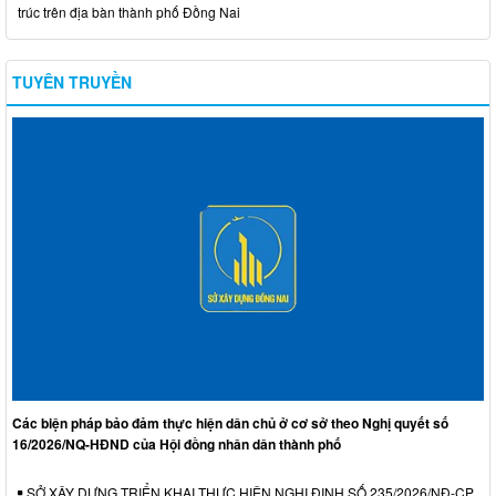
trúc trên địa bàn thành phố Đồng Nai
TUYÊN TRUYỀN
Các biện pháp bảo đảm thực hiện dân chủ ở cơ sở theo Nghị quyết số
16/2026/NQ-HĐND của Hội đồng nhân dân thành phố
SỞ XÂY DỰNG TRIỂN KHAI THỰC HIỆN NGHỊ ĐỊNH SỐ 235/2026/NĐ-CP