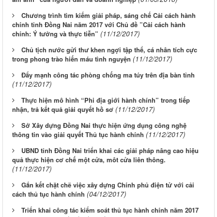
Chương trình tìm kiếm giải pháp, sáng chế Cải cách hành
chính tỉnh Đồng Nai năm 2017 với Chủ đề ”Cải cách hành
(11/12/2017)
chính: Ý tưởng và thực tiễn”
Chủ tịch nước gửi thư khen ngợi tập thể, cá nhân tích cực
(11/12/2017)
trong phong trào hiến máu tình nguyện
Đẩy mạnh công tác phòng chống ma túy trên địa bàn tỉnh
(11/12/2017)
Thực hiện mô hình “Phi địa giới hành chính” trong tiếp
(11/12/2017)
nhận, trả kết quả giải quyết hồ sơ
Sở Xây dựng Đồng Nai thực hiện ứng dụng công nghệ
(11/12/2017)
thông tin vào giải quyết Thủ tục hành chính
UBND tỉnh Đồng Nai triển khai các giải pháp nâng cao hiệu
quả thực hiện cơ chế một cửa, môt cửa liên thông.
(11/12/2017)
Gắn kết chặt chẽ việc xây dựng Chính phủ điện tử với cải
(04/12/2017)
cách thủ tục hành chính
LỊCH CÔNG TÁC CỦA LÃNH ĐẠO SỞ XÂY DỰNG (Từ ngày
Triển khai công tác kiểm soát thủ tục hành chính năm 2017
03/8 đến ngày 08/8/2026)