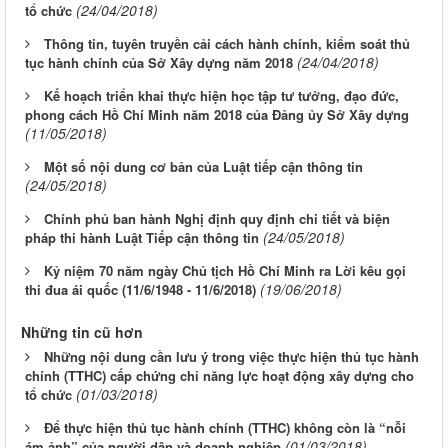
(24/04/2018)
tổ chức
Thông tin, tuyên truyền cải cách hành chính, kiểm soát thủ
(24/04/2018)
tục hành chính của Sở Xây dựng năm 2018
Kế hoạch triển khai thực hiện học tập tư tưởng, đạo đức,
phong cách Hồ Chí Minh năm 2018 của Đảng ủy Sở Xây dựng
(11/05/2018)
Một số nội dung cơ bản của Luật tiếp cận thông tin
(24/05/2018)
Chính phủ ban hành Nghị định quy định chi tiết và biện
(24/05/2018)
pháp thi hành Luật Tiếp cận thông tin
Kỷ niệm 70 năm ngày Chủ tịch Hồ Chí Minh ra Lời kêu gọi
(19/06/2018)
thi đua ái quốc (11/6/1948 - 11/6/2018)
Những tin cũ hơn
Những nội dung cần lưu ý trong việc thực hiện thủ tục hành
chính (TTHC) cấp chứng chỉ năng lực hoạt động xây dựng cho
(01/03/2018)
tổ chức
Để thực hiện thủ tục hành chính (TTHC) không còn là “nỗi
(01/03/2018)
ám ảnh” của người dân và doanh nghiệp