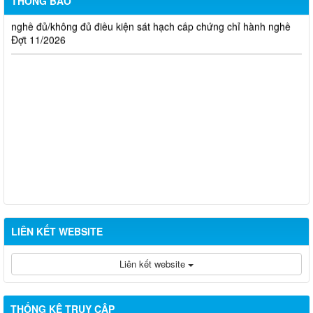
THÔNG BÁO
Thông báo kết quả đánh giá hồ sơ đề nghị cấp chứng chỉ hành
nghề đủ/không đủ điều kiện sát hạch cấp chứng chỉ hành nghề
Đợt 11/2026
LIÊN KẾT WEBSITE
Liên kết website
THỐNG KÊ TRUY CẬP