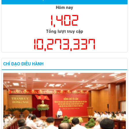
Hôm nay
1,402
Tổng lượt truy cập
10,273,337
CHỈ ĐẠO ĐIỀU HÀNH