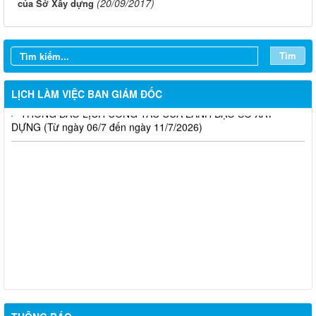
(20/09/2017)
của Sở Xây dựng
THÔNG BÁO LỊCH CÔNG TÁC CỦA LÃNH ĐẠO SỞ XÂY
DỰNG (Từ ngày 27/7 đến ngày 31/7/2026)
Tìm
THÔNG BÁO LỊCH CÔNG TÁC CỦA LÃNH ĐẠO SỞ XÂY
DỰNG (Từ ngày 20/7 đến ngày 25/7/2026)
LỊCH LÀM VIỆC BAN GIÁM ĐỐC
THÔNG BÁO LỊCH CÔNG TÁC CỦA LÃNH ĐẠO SỞ XÂY
DỰNG (Từ ngày 06/7 đến ngày 11/7/2026)
Thông báo Kết quả đánh giá hồ sơ đủ (hoặc không đủ) điều
kiện cấp chứng chỉ hành nghề hoạt động xây dựng (Đợt 20/2026)
THÔNG BÁO Về việc kết quả đánh giá hồ sơ đề nghị cấp
chứng chỉ hành nghề đủ (hoặc không đủ) điều kiện sát hạch Đợt
17/2026
Thông báo kết quả đánh giá hồ sơ đề nghị cấp chứng chỉ hành
nghề đủ/không đủ điều kiện sát hạch cấp chứng chỉ hành nghề
Đợt 10/2026