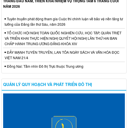
THÁNG ĐẦU NĂM, TRIỂN KHAI NHIỆM VỤ TRỌNG TÂM 6 THÁNG CUỐI
NĂM 2026
Tuyên truyền phát động tham gia Cuộc thi chính luận về bảo vệ nền tảng tư
tưởng của Đảng lần thứ Sáu, năm 2026
TỔ CHỨC HỘI NGHỊ TOÀN QUỐC NGHIÊN CỨU, HỌC TẬP, QUÁN TRIỆT
VÀ TRIỂN KHAI THỰC HIỆN NGHỊ QUYẾT HỘI NGHỊ LẦN THỨ HAI BAN
CHẤP HÀNH TRUNG ƯƠNG ĐẢNG KHÓA XIV
ĐẨY MẠNH TUYÊN TRUYỀN, LAN TỎA NGÀY SÁCH VÀ VĂN HÓA ĐỌC
VIỆT NAM 21/4
Đồng Nai: Tầm nhìn Đô thị Trực thuộc Trung ương
QUẢN LÝ QUY HOẠCH VÀ PHÁT TRIỂN ĐÔ THỊ