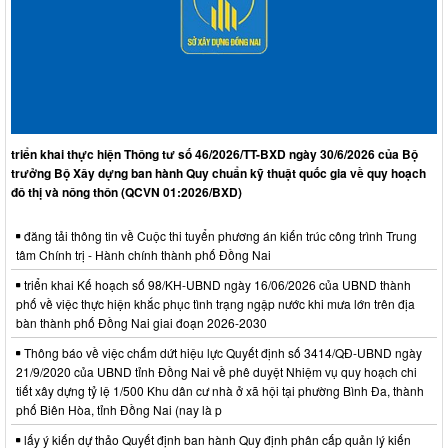
triển khai thực hiện Thông tư số 46/2026/TT-BXD ngày 30/6/2026 của Bộ
trưởng Bộ Xây dựng ban hành Quy chuẩn kỹ thuật quốc gia về quy hoạch
đô thị và nông thôn (QCVN 01:2026/BXD)
đăng tải thông tin về Cuộc thi tuyển phương án kiến trúc công trình Trung
tâm Chính trị - Hành chính thành phố Đồng Nai
triển khai Kế hoạch số 98/KH-UBND ngày 16/06/2026 của UBND thành
phố về việc thực hiện khắc phục tình trạng ngập nước khi mưa lớn trên địa
bàn thành phố Đồng Nai giai đoạn 2026-2030
Thông báo về việc chấm dứt hiệu lực Quyết định số 3414/QĐ-UBND ngày
21/9/2020 của UBND tỉnh Đồng Nai về phê duyệt Nhiệm vụ quy hoạch chi
tiết xây dựng tỷ lệ 1/500 Khu dân cư nhà ở xã hội tại phường Bình Đa, thành
phố Biên Hòa, tỉnh Đồng Nai (nay là p
lấy ý kiến dự thảo Quyết định ban hành Quy định phân cấp quản lý kiến