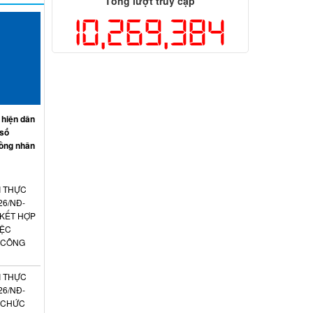
Tổng lượt truy cập
10,269,384
 hiện dân
 số
ồng nhân
I THỰC
26/NĐ-
 KẾT HỢP
IỆC
 CÔNG
I THỰC
26/NĐ-
N CHỨC