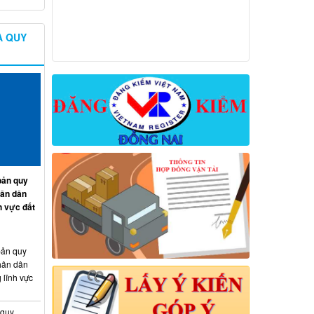
À QUY
ản quy
hân dân
h vực đất
ản quy
hân dân
 lĩnh vực
 quy