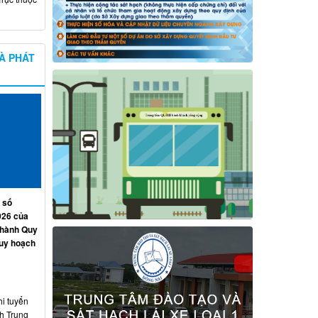
À PHÁT
 số
026 của
 hành Quy
quy hoạch
hi tuyển
nh Trung