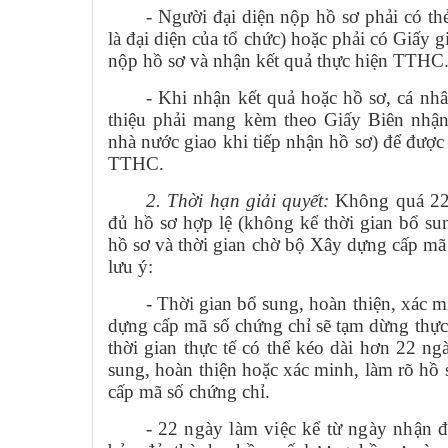
-
Người đại diện nộp hồ sơ phải có th
là đại diện của tổ chức) hoặc phải có Giấy g
nộp hồ sơ và nhận kết quả thực hiện TTHC
-
Khi nhận kết quả hoặc hồ sơ, cá nhâ
thiệu phải mang kèm theo Giấy Biên nhận
nhà nước giao khi tiếp nhận hồ sơ) để được 
TTHC.
2.
Thời hạn giải quyết:
Không quá 22 
đủ hồ sơ hợp lệ (không kể thời gian bổ su
hồ sơ và thời gian chờ bộ Xây dựng cấp mã
lưu ý:
-
Thời
gi
an bổ sung, hoàn thiện, xác 
dựng cấp mã số chứng chỉ
sẽ tạm dừng thực
thời gian thực tế có thể kéo dài hơn 22 n
sung, hoàn thiện
hoặc
xác minh, làm rõ hồ 
cấp mã số chứng chỉ
.
-
22 ngày làm việc kể từ ngày nhận đ