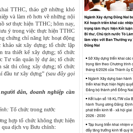
 khai TTHC, tháo gỡ những khó
iệp và làm rõ​ hơn về những nội
Ngành Xây dựng Đồng Nai b
Kế hoạch triển khai các nhi
 hồ sơ thực hiện TTHC; hôm nay,
trọng tâm thực hiện Kết luận
n lưu ý trong việc thực hiện TTHC
Bí thư, Chủ tịch nước Tô Lâm
ung chứng chỉ năng lực hoạt động
làm việc với Ban Thường vụ
c khảo sát xây dựng; tổ chức lập
Đồng Nai
m tra thiết kế xây dựng; tổ chức
Sở Xây dựng triển khai các
ức Tư vấn quản lý dự án; tổ chức
trọng tâm theo Chương trình 
m sát thi công xây dựng; tổ chức
tháng 6/2026 của Thành ủy 
hí đầu tư xây dựng
”
(sau đây gọi
Ngành Xây dựng ban hành 
triển khai thực hiện Nghị quyế
Đảng bộ thành phố Đồng Na
người dân, doanh nghiệp cần
Kết luận số 18-KL/TW của 
hành Trung ương Đảng: Định
ính:
Tổ chức trong nước
phát triển kinh tế - xã hội gia
2026 - 2030
ường hợp tổ chức không thực hiện
Tập trung triển khai nhiệm v
 qua dịch vụ Bưu chính:
đẩy tăng trưởng kinh tế quý I