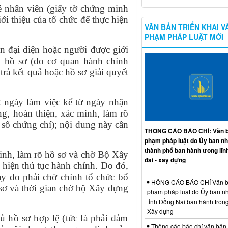
ẻ nhân viên (giấy tờ chứng minh
iới thiệu của tổ chức để thực hiện
VĂN BẢN TRIỂN KHAI V
.
PHẠM PHÁP LUẬT MỚI
n đại diện hoặc người được giới
 hồ sơ (do cơ quan hành chính
trả kết quả hoặc hồ sơ giải quyết
ngày làm việc kể từ ngày nhận
ng, hoàn thiện, xác minh, làm rõ
 số chứng chỉ)
; nội dung này cần
THÔNG CÁO BÁO CHÍ: Văn b
phạm pháp luật do Ủy ban n
thành phố ban hành trong lĩn
minh, làm rõ hồ sơ và chờ Bộ Xây
đai - xây dựng
 hiện thủ tục hành chính. Do đó,
gày do phải chờ chính tổ chức
bổ
HÔNG CÁO BÁO CHÍ Văn b
sơ và thời gian chờ bộ Xây dựng
phạm pháp luật do Ủy ban n
tỉnh Đồng Nai ban hành trong
Xây dựng
ủ hồ sơ hợp lệ
(tức là phải đảm
Thông cáo báo chí văn bản