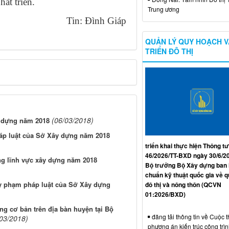
hát triển.
Trung ương
Tin: Đình Giáp
QUẢN LÝ QUY HOẠCH V
TRIỂN ĐÔ THỊ
(06/03/2018)
y dựng năm 2018
háp luật của Sở Xây dựng năm 2018
triển khai thực hiện Thông tư
46/2026/TT-BXD ngày 30/6/2
ong lĩnh vực xây dựng năm 2018
Bộ trưởng Bộ Xây dựng ban
chuẩn kỹ thuật quốc gia về 
uy phạm pháp luật của Sở Xây dựng
đô thị và nông thôn (QCVN
01:2026/BXD)
ựng cơ bản trên địa bàn huyện tại Bộ
đăng tải thông tin về Cuộc t
/03/2018)
phương án kiến trúc công trì