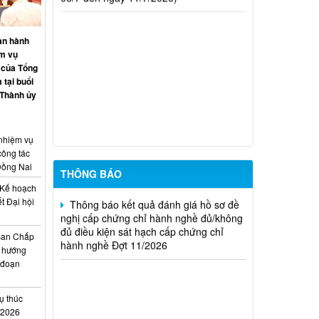
hành nghề hoạt động xây dựng (Đợt
20/2026)
an hành
THÔNG BÁO Về việc kết quả đánh giá
ệm vụ
hồ sơ đề nghị cấp chứng chỉ hành nghề
 của Tổng
đủ (hoặc không đủ) điều kiện sát hạch
 tại buổi
Đợt 17/2026
 Thành ủy
Thông báo kết quả đánh giá hồ sơ đề
nghị cấp chứng chỉ hành nghề đủ/không
 nhiệm vụ
đủ điều kiện sát hạch cấp chứng chỉ
công tác
hành nghề Đợt 10/2026
Đồng Nai
THÔNG BÁO
Thông báo kết quả đánh giá hồ sơ đề
Kế hoạch
nghị cấp chứng chỉ hành nghề đủ/không
t Đại hội
đủ điều kiện sát hạch cấp chứng chỉ
i
hành nghề Đợt 11/2026
Ban Chấp
 hướng
i đoạn
ụ thúc
I/2026