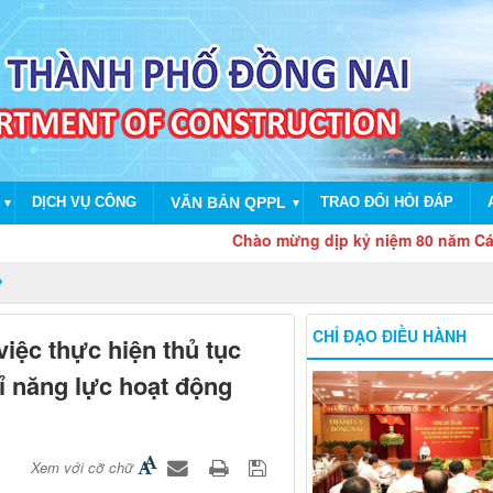
DỊCH VỤ CÔNG
VĂN BẢN QPPL
TRAO ĐỔI HỎI ĐÁP
▼
▼
Chào mừng dịp kỷ niệm 80 năm Cách mạng
CHỈ ĐẠO ĐIỀU HÀNH
iệc thực hiện thủ tục
ỉ năng lực hoạt động
Xem với cỡ chữ