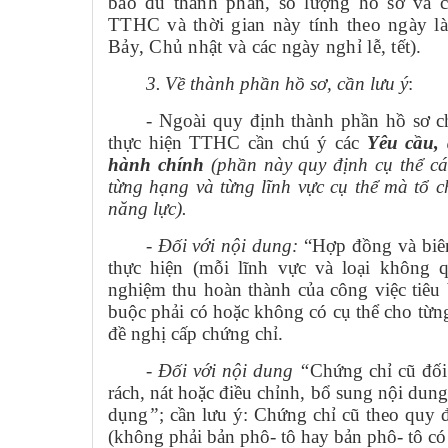
bảo đủ thành phần, số lượng hồ sơ và 
TTHC và thời gian này tính theo ngày làm
Bảy, Chủ nhật và các ngày nghỉ lễ, tết).
3.
Về thành phần hồ sơ, cần lưu ý
:
-
Ngoài quy định thành phần hồ sơ c
thực hiện TTHC cần chú ý các
Yêu cầu, 
hành chính
(phần này quy định cụ thể c
từng hạng và từng lĩnh vực cụ thể mà tổ 
năng lực).
-
Đối với nội dung:
“
Hợp đồng và biê
thực hiện (mỗi lĩnh vực và loại không
nghiệm thu hoàn thành của công việc tiêu 
buộc phải có hoặc không có cụ thể cho từn
đề nghị cấp chứng chỉ
.
-
Đối với nội dung “
Chứng chỉ cũ đối
rách, nát hoặc điều chỉnh, bổ sung nội dung
dụng
”
; cần lưu ý: Chứng chỉ cũ theo quy 
(không phải bản phô- tô hay bản phô- tô có 