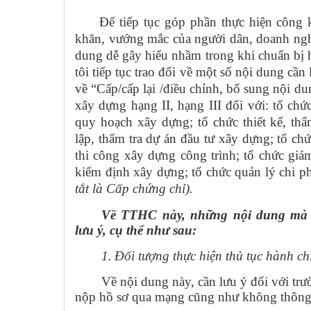
Để tiếp tục góp phần thực hiện công
​
khăn, vướng mắc của người dân, doanh ngh
dung dễ gây hiểu nhầm trong khi chuẩn bị
tôi tiếp tục trao đổi về một số nội dung cầ
về “
Cấp/cấp lại /điều chỉnh, bổ sung nội d
xây dựng hạng II, hạng III đối với: tổ chứ
quy hoạch xây dựng; tổ chức thiết kế, thẩ
lập, thẩm tra dự án đầu tư xây dựng; tổ ch
thi công xây dựng công trình; tổ chức giá
kiểm định xây dựng; tổ chức quản lý chi p
tắt là Cấp chứng chỉ).
Về TTHC này, những nội dung mà 
lưu ý, cụ thể như sau:
1.
Đối tượng thực hiện thủ tục hành ch
Về nội dung này, cần lưu ý đối với tr
nộp hồ sơ qua mạng cũng như không thông