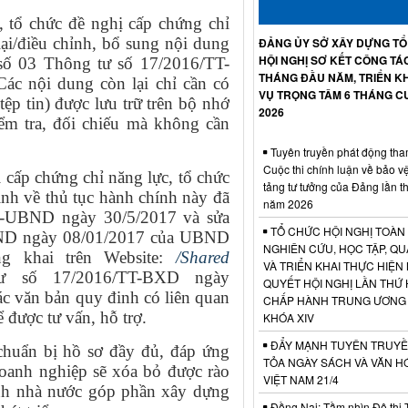
 tổ chức đề nghị cấp chứng chỉ
ại/điều chỉnh, bổ sung nội dung
ĐẢNG ỦY SỞ XÂY DỰNG T
HỘI NGHỊ SƠ KẾT CÔNG TÁ
 số 03 Thông tư số 17/2016/TT-
THÁNG ĐẦU NĂM, TRIỂN KH
c nội dung còn lại chỉ cần có
VỤ TRỌNG TÂM 6 THÁNG C
tệp tin) được lưu trữ trên bộ nhớ
2026
ểm tra, đối chiếu mà không cần
Tuyên truyền phát động tha
Cuộc thi chính luận về bảo v
 cấp chứng chỉ năng lực, tổ chức
tảng tư tưởng của Đảng lần t
ịnh về thủ tục hành chính này đã
năm 2026
Đ-UBND ngày 30/5/2017 và sửa
TỔ CHỨC HỘI NGHỊ TOÀN
UBND ngày 08/01/2017 của UBND
NGHIÊN CỨU, HỌC TẬP, QU
g khai trên Website:
/Shared
VÀ TRIỂN KHAI THỰC HIỆN
ư số 17/2016/TT-BXD ngày
QUYẾT HỘI NGHỊ LẦN THỨ 
c văn bản quy đinh có liên quan
CHẤP HÀNH TRUNG ƯƠNG
 được tư vấn, hỗ trợ.
KHÓA XIV
ĐẨY MẠNH TUYÊN TRUYỀ
chuẩn bị hồ sơ đầy đủ, đáp ứng
TỎA NGÀY SÁCH VÀ VĂN H
doanh nghiệp sẽ xóa bỏ được rào
VIỆT NAM 21/4
ính nhà nước góp phần xây dựng
Đồng Nai: Tầm nhìn Đô thị 