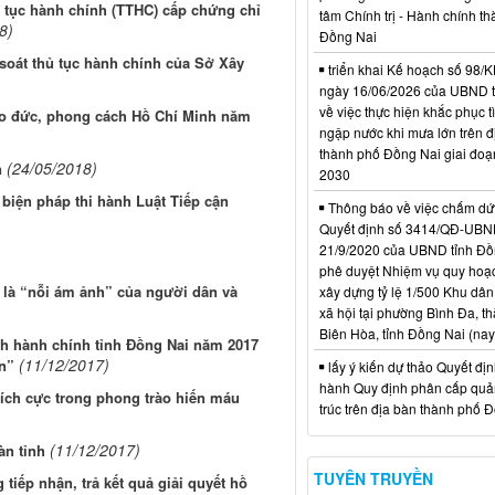
ủ tục hành chính (TTHC) cấp chứng chỉ
tâm Chính trị - Hành chính t
8)
Đồng Nai
 soát thủ tục hành chính của Sở Xây
triển khai Kế hoạch số 98
ngày 16/06/2026 của UBND 
về việc thực hiện khắc phục t
đạo đức, phong cách Hồ Chí Minh năm
ngập nước khi mưa lớn trên đ
thành phố Đồng Nai giai đoạ
(24/05/2018)
n
2030
 biện pháp thi hành Luật Tiếp cận
Thông báo về việc chấm dứt
Quyết định số 3414/QĐ-UBN
21/9/2020 của UBND tỉnh Đồ
phê duyệt Nhiệm vụ quy hoạch
 là “nỗi ám ảnh” của người dân và
xây dựng tỷ lệ 1/500 Khu dân
xã hội tại phường Bình Đa, t
Biên Hòa, tỉnh Đồng Nai (nay
ch hành chính tỉnh Đồng Nai năm 2017
(11/12/2017)
ễn”
lấy ý kiến dự thảo Quyết đị
hành Quy định phân cấp quản
tích cực trong phong trào hiến máu
trúc trên địa bàn thành phố 
(11/12/2017)
àn tỉnh
TUYÊN TRUYỀN
tiếp nhận, trả kết quả giải quyết hồ