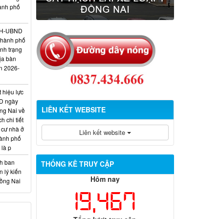
hành phố
/KH-UBND
thành phố
ình trạng
ịa bàn
n 2026-
 hiệu lực
D ngày
LIÊN KẾT WEBSITE
ng Nai về
 chi tiết
 cư nhà ở
Liên kết website
hành phố
 là p
nh ban
THỐNG KÊ TRUY CẬP
 lý kiến
Hôm nay
Đồng Nai
19,467