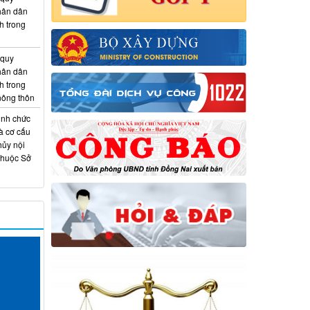
hân dân
h trong
 quy
hân dân
h trong
 nông thôn
ịnh chức
à cơ cấu
hủy nội
thuộc Sở