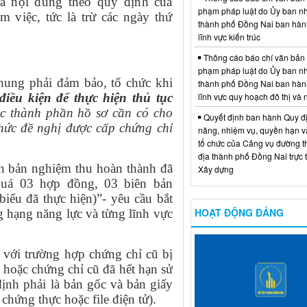
cả nội dung theo quy định của
phạm pháp luật do Ủy ban n
 việc, tức là trừ các ngày thứ
thành phố Đồng Nai ban hàn
lĩnh vực kiến trúc
Thông cáo báo chí văn bản
phạm pháp luật do Ủy ban n
hung phải đảm bảo, tổ chức khi
thành phố Đồng Nai ban hàn
lĩnh vực quy hoạch đô thị và
điều kiện để thực hiện thủ tục
ác thành phần hồ sơ cần có cho
Quyết định ban hành Quy đ
chức đề nghị được cấp chứng chỉ
năng, nhiệm vụ, quyền hạn v
tổ chức của Cảng vụ đường t
địa thành phố Đồng Nai trực 
n bản nghiệm thu hoàn thành đã
Xây dựng
 quá 03 hợp đồng, 03 biên bản
biểu đã thực hiện)”- yêu cầu bắt
HOẠT ĐỘNG ĐẢNG
g hạng năng lực và từng lĩnh vực
 với trường hợp chứng chỉ cũ bị
 hoặc chứng chỉ cũ đã hết hạn sử
định phải là bản gốc và bản giấy
chứng thực hoặc file điện tử).