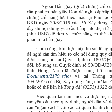
-
Ngoài Bản giấy (gốc) chứng chỉ cũ,
cần phải có bản giấy
Đơn đề nghị cấp/cấp l
chứng chỉ năng lực theo mẫu tại Phụ lục
BXD ngày 30/6/2016 của Bộ Xây dựng. Cá
đầy đủ nội dung yêu cầu bằng file điện tử (
(như USB) để đơn vị chức năng có thể ki
phải in ra bản giấy.
Cuối cùng, khi thực hiện hồ sơ đề nghị
đề nghị cần tìm hiểu rõ các nội dung quy đ
được công bố tại Quyết định số 1803/Q
đổi, bổ sung tại Quyết định số 59/QĐ-
tỉnh Đồng Nai (đã được công bố côn
Documents/2179_tthc
)
và tại Thông t
30/6/2016 của Bộ Xây dựng cũng như tại cá
hoặc có thể liên hệ
Tổng đài (0251) 1022
để
Việc quan tâm tìm hiểu và thực hiện 
các yêu cầu theo quy định, người dân và 
cản “ngăn cách” với các cơ quan hành ch