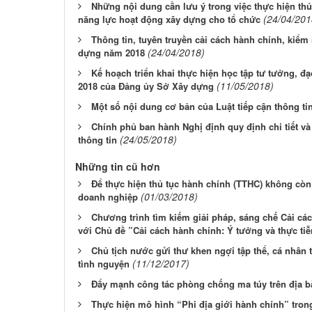
Những nội dung cần lưu ý trong việc thực hiện th
(24/04/201
năng lực hoạt động xây dựng cho tổ chức
Thông tin, tuyên truyền cải cách hành chính, kiểm
(24/04/2018)
dựng năm 2018
Kế hoạch triển khai thực hiện học tập tư tưởng, 
(11/05/2018)
2018 của Đảng ủy Sở Xây dựng
Một số nội dung cơ bản của Luật tiếp cận thông ti
Chính phủ ban hành Nghị định quy định chi tiết và
(24/05/2018)
thông tin
Những tin cũ hơn
Để thực hiện thủ tục hành chính (TTHC) không còn
(01/03/2018)
doanh nghiệp
Chương trình tìm kiếm giải pháp, sáng chế Cải cá
với Chủ đề ”Cải cách hành chính: Ý tưởng và thực ti
Chủ tịch nước gửi thư khen ngợi tập thể, cá nhân 
(11/12/2017)
tình nguyện
Đẩy mạnh công tác phòng chống ma túy trên địa b
Thực hiện mô hình “Phi địa giới hành chính” trong 