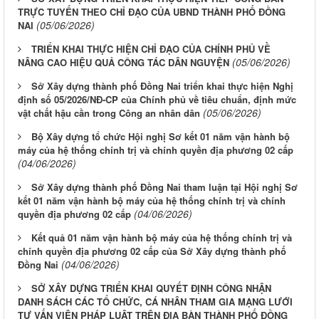
TRỰC TUYẾN THEO CHỈ ĐẠO CỦA UBND THÀNH PHỐ ĐỒNG
(05/06/2026)
NAI
TRIỂN KHAI THỰC HIỆN CHỈ ĐẠO CỦA CHÍNH PHỦ VỀ
(05/06/2026)
NÂNG CAO HIỆU QUẢ CÔNG TÁC DÂN NGUYỆN
Sở Xây dựng thành phố Đồng Nai triển khai thực hiện Nghị
định số 05/2026/NĐ-CP của Chính phủ về tiêu chuẩn, định mức
(05/06/2026)
vật chất hậu cần trong Công an nhân dân
Bộ Xây dựng tổ chức Hội nghị Sơ kết 01 năm vận hành bộ
máy của hệ thống chính trị và chính quyền địa phương 02 cấp
(04/06/2026)
Sở Xây dựng thành phố Đồng Nai tham luận tại Hội nghị Sơ
kết 01 năm vận hành bộ máy của hệ thống chính trị và chính
(04/06/2026)
quyền địa phương 02 cấp
Kết quả 01 năm vận hành bộ máy của hệ thống chính trị và
chính quyền địa phương 02 cấp của Sở Xây dựng thành phố
(04/06/2026)
Đồng Nai
SỞ XÂY DỰNG TRIỂN KHAI QUYẾT ĐỊNH CÔNG NHẬN
DANH SÁCH CÁC TỔ CHỨC, CÁ NHÂN THAM GIA MẠNG LƯỚI
TƯ VẤN VIÊN PHÁP LUẬT TRÊN ĐỊA BÀN THÀNH PHỐ ĐỒNG