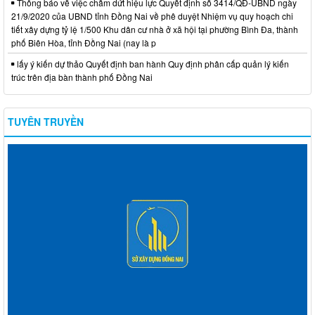
Thông báo về việc chấm dứt hiệu lực Quyết định số 3414/QĐ-UBND ngày
21/9/2020 của UBND tỉnh Đồng Nai về phê duyệt Nhiệm vụ quy hoạch chi
tiết xây dựng tỷ lệ 1/500 Khu dân cư nhà ở xã hội tại phường Bình Đa, thành
phố Biên Hòa, tỉnh Đồng Nai (nay là p
lấy ý kiến dự thảo Quyết định ban hành Quy định phân cấp quản lý kiến
trúc trên địa bàn thành phố Đồng Nai
TUYÊN TRUYỀN