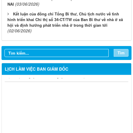
(03/06/2026)
NAI
Kết luận của đồng chí Tổng Bí thư, Chủ tịch nước về tình
hình triển khai Chỉ thị số 34-CT/TW của Ban Bí thư về nhà ở xã
hội và định hướng phát triển nhà ở trong thời gian tới
(02/06/2026)
Tìm
LỊCH LÀM VIỆC BAN GIÁM ĐỐC
LỊCH CÔNG TÁC CỦA LÃNH ĐẠO SỞ XÂY DỰNG (Từ ngày
03/8 đến ngày 08/8/2026)
THÔNG BÁO LỊCH CÔNG TÁC CỦA LÃNH ĐẠO SỞ XÂY
DỰNG (Từ ngày 27/7 đến ngày 31/7/2026)
THÔNG BÁO LỊCH CÔNG TÁC CỦA LÃNH ĐẠO SỞ XÂY
DỰNG (Từ ngày 20/7 đến ngày 25/7/2026)