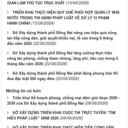
(15/06/2026)
GIAN LÀM THỦ TỤC TRỤC XUẤT
TRIỂN KHAI THỰC HIỆN QUY CHẾ PHỐI HỢP QUẢN LÝ NHÀ
NƯỚC TRONG THI HÀNH PHÁP LUẬT VỀ XỬ LÝ VI PHẠM
(15/06/2026)
HÀNH CHÍNH
Sở Xây dựng thành phố Đồng Nai nâng cao hiệu quả công
tác tiếp công dân, giải quyết khiếu nại, tố cáo trong 6 tháng
(22/06/2026)
đầu năm 2026
Sở Xây dựng thành phố Đồng Nai tăng cường thực hiện
công tác phòng, chống tham nhũng, lãng phí, tiêu cực trong 6
(22/06/2026)
tháng đầu năm 2026
Sở Xây dựng thành phố Đồng Nai phát động phong trào thi
(22/06/2026)
đua đặc biệt 500 ngày đêm
Những tin cũ hơn
Triển khai Kế hoạch phòng, chống mại dâm giai đoạn 2026 -
(09/06/2026)
2030 của Sở Xây dựng thành phố Đồng Nai
SỞ XÂY DỰNG TRIỂN KHAI CUỘC THI TRỰC TUYẾN “TÌM
(08/06/2026)
HIỂU PHÁP LUẬT” NĂM 2026
SỞ XÂY DỰNG TRIỂN KHAI THỰC HIỆN TIẾP CÔNG DÂN