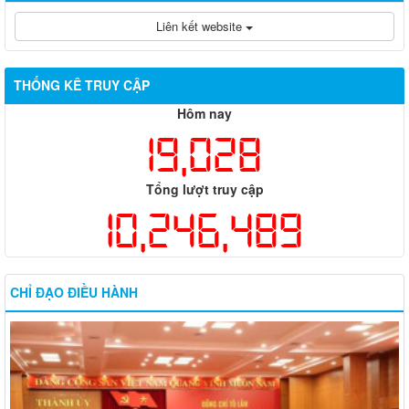
Liên kết website
THỐNG KÊ TRUY CẬP
Hôm nay
19,028
Tổng lượt truy cập
10,246,489
CHỈ ĐẠO ĐIỀU HÀNH