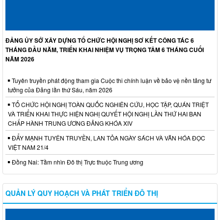
ĐẢNG ỦY SỞ XÂY DỰNG TỔ CHỨC HỘI NGHỊ SƠ KẾT CÔNG TÁC 6
THÁNG ĐẦU NĂM, TRIỂN KHAI NHIỆM VỤ TRỌNG TÂM 6 THÁNG CUỐI
NĂM 2026
Tuyên truyền phát động tham gia Cuộc thi chính luận về bảo vệ nền tảng tư
tưởng của Đảng lần thứ Sáu, năm 2026
TỔ CHỨC HỘI NGHỊ TOÀN QUỐC NGHIÊN CỨU, HỌC TẬP, QUÁN TRIỆT
VÀ TRIỂN KHAI THỰC HIỆN NGHỊ QUYẾT HỘI NGHỊ LẦN THỨ HAI BAN
CHẤP HÀNH TRUNG ƯƠNG ĐẢNG KHÓA XIV
ĐẨY MẠNH TUYÊN TRUYỀN, LAN TỎA NGÀY SÁCH VÀ VĂN HÓA ĐỌC
VIỆT NAM 21/4
Đồng Nai: Tầm nhìn Đô thị Trực thuộc Trung ương
QUẢN LÝ QUY HOẠCH VÀ PHÁT TRIỂN ĐÔ THỊ