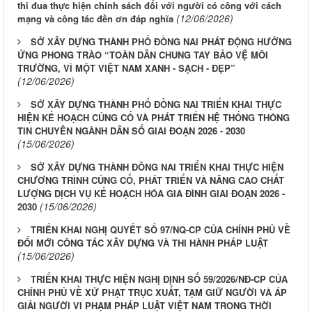
thi đua thực hiện chính sách đối với người có công với cách
(12/06/2026)
mạng và công tác đền ơn đáp nghĩa
SỞ XÂY DỰNG THÀNH PHỐ ĐỒNG NAI PHÁT ĐỘNG HƯỞNG
ỨNG PHONG TRÀO “TOÀN DÂN CHUNG TAY BẢO VỆ MÔI
TRƯỜNG, VÌ MỘT VIỆT NAM XANH - SẠCH - ĐẸP”
(12/06/2026)
SỞ XÂY DỰNG THÀNH PHỐ ĐỒNG NAI TRIỂN KHAI THỰC
HIỆN KẾ HOẠCH CỦNG CỐ VÀ PHÁT TRIỂN HỆ THỐNG THÔNG
TIN CHUYÊN NGÀNH DÂN SỐ GIAI ĐOẠN 2026 - 2030
(15/06/2026)
SỞ XÂY DỰNG THÀNH ĐỒNG NAI TRIỂN KHAI THỰC HIỆN
CHƯƠNG TRÌNH CỦNG CỐ, PHÁT TRIỂN VÀ NÂNG CAO CHẤT
LƯỢNG DỊCH VỤ KẾ HOẠCH HÓA GIA ĐÌNH GIAI ĐOẠN 2026 -
(15/06/2026)
2030
TRIỂN KHAI NGHỊ QUYẾT SỐ 97/NQ-CP CỦA CHÍNH PHỦ VỀ
ĐỔI MỚI CÔNG TÁC XÂY DỰNG VÀ THI HÀNH PHÁP LUẬT
(15/06/2026)
TRIỂN KHAI THỰC HIỆN NGHỊ ĐỊNH SỐ 59/2026/NĐ-CP CỦA
CHÍNH PHỦ VỀ XỬ PHẠT TRỤC XUẤT, TẠM GIỮ NGƯỜI VÀ ÁP
GIẢI NGƯỜI VI PHẠM PHÁP LUẬT VIỆT NAM TRONG THỜI