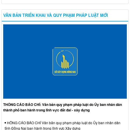
VĂN BẢN TRIỂN KHAI VÀ QUY PHẠM PHÁP LUẬT MỚI
THÔNG CÁO BÁO CHÍ: Văn bản quy phạm pháp luật do Ủy ban nhân dân
thành phố ban hành trong lĩnh vực đất đai - xây dựng
HÔNG CÁO BÁO CHÍ Văn bản quy phạm pháp luật do Ủy ban nhân dân
tỉnh Đồng Nai ban hành trong lĩnh vực Xây dựng