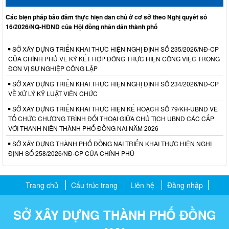
Các biện pháp bảo đảm thực hiện dân chủ ở cơ sở theo Nghị quyết số
16/2026/NQ-HĐND của Hội đồng nhân dân thành phố
SỞ XÂY DỰNG TRIỂN KHAI THỰC HIỆN NGHỊ ĐỊNH SỐ 235/2026/NĐ-CP
CỦA CHÍNH PHỦ VỀ KÝ KẾT HỢP ĐỒNG THỰC HIỆN CÔNG VIỆC TRONG
ĐƠN VỊ SỰ NGHIỆP CÔNG LẬP
SỞ XÂY DỰNG TRIỂN KHAI THỰC HIỆN NGHỊ ĐỊNH SỐ 234/2026/NĐ-CP
VỀ XỬ LÝ KỶ LUẬT VIÊN CHỨC
SỞ XÂY DỰNG TRIỂN KHAI THỰC HIỆN KẾ HOẠCH SỐ 79/KH-UBND VỀ
TỔ CHỨC CHƯƠNG TRÌNH ĐỐI THOẠI GIỮA CHỦ TỊCH UBND CÁC CẤP
VỚI THANH NIÊN THÀNH PHỐ ĐỒNG NAI NĂM 2026
SỞ XÂY DỰNG THÀNH PHỐ ĐỒNG NAI TRIỂN KHAI THỰC HIỆN NGHỊ
ĐỊNH SỐ 258/2026/NĐ-CP CỦA CHÍNH PHỦ
Trang chủ
Cấu trúc trang
Liên hệ
Đăng nhập
SỞ XÂY DỰNG THÀNH PHỐ ĐỒNG