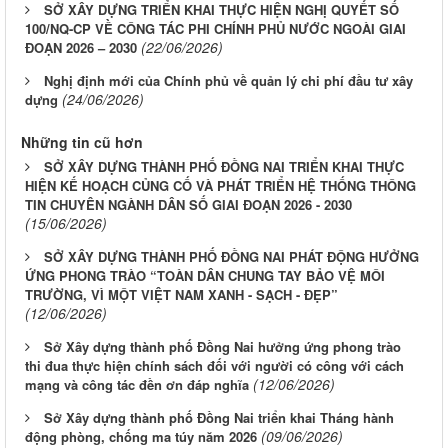
SỞ XÂY DỰNG TRIỂN KHAI THỰC HIỆN NGHỊ QUYẾT SỐ
100/NQ-CP VỀ CÔNG TÁC PHI CHÍNH PHỦ NƯỚC NGOÀI GIAI
(22/06/2026)
ĐOẠN 2026 – 2030
Nghị định mới của Chính phủ về quản lý chi phí đầu tư xây
(24/06/2026)
dựng
Những tin cũ hơn
SỞ XÂY DỰNG THÀNH PHỐ ĐỒNG NAI TRIỂN KHAI THỰC
HIỆN KẾ HOẠCH CỦNG CỐ VÀ PHÁT TRIỂN HỆ THỐNG THÔNG
TIN CHUYÊN NGÀNH DÂN SỐ GIAI ĐOẠN 2026 - 2030
(15/06/2026)
SỞ XÂY DỰNG THÀNH PHỐ ĐỒNG NAI PHÁT ĐỘNG HƯỞNG
ỨNG PHONG TRÀO “TOÀN DÂN CHUNG TAY BẢO VỆ MÔI
TRƯỜNG, VÌ MỘT VIỆT NAM XANH - SẠCH - ĐẸP”
(12/06/2026)
Sở Xây dựng thành phố Đồng Nai hưởng ứng phong trào
thi đua thực hiện chính sách đối với người có công với cách
(12/06/2026)
mạng và công tác đền ơn đáp nghĩa
Sở Xây dựng thành phố Đồng Nai triển khai Tháng hành
(09/06/2026)
động phòng, chống ma túy năm 2026