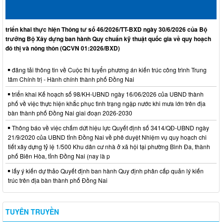
triển khai thực hiện Thông tư số 46/2026/TT-BXD ngày 30/6/2026 của Bộ
trưởng Bộ Xây dựng ban hành Quy chuẩn kỹ thuật quốc gia về quy hoạch
đô thị và nông thôn (QCVN 01:2026/BXD)
đăng tải thông tin về Cuộc thi tuyển phương án kiến trúc công trình Trung
tâm Chính trị - Hành chính thành phố Đồng Nai
triển khai Kế hoạch số 98/KH-UBND ngày 16/06/2026 của UBND thành
phố về việc thực hiện khắc phục tình trạng ngập nước khi mưa lớn trên địa
bàn thành phố Đồng Nai giai đoạn 2026-2030
Thông báo về việc chấm dứt hiệu lực Quyết định số 3414/QĐ-UBND ngày
21/9/2020 của UBND tỉnh Đồng Nai về phê duyệt Nhiệm vụ quy hoạch chi
tiết xây dựng tỷ lệ 1/500 Khu dân cư nhà ở xã hội tại phường Bình Đa, thành
phố Biên Hòa, tỉnh Đồng Nai (nay là p
lấy ý kiến dự thảo Quyết định ban hành Quy định phân cấp quản lý kiến
trúc trên địa bàn thành phố Đồng Nai
TUYÊN TRUYỀN