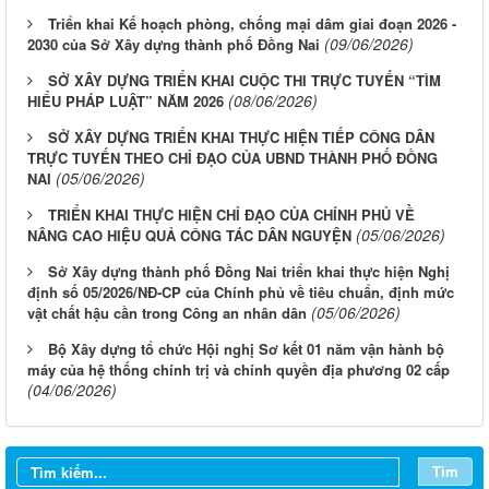
Triển khai Kế hoạch phòng, chống mại dâm giai đoạn 2026 -
(09/06/2026)
2030 của Sở Xây dựng thành phố Đồng Nai
SỞ XÂY DỰNG TRIỂN KHAI CUỘC THI TRỰC TUYẾN “TÌM
(08/06/2026)
HIỂU PHÁP LUẬT” NĂM 2026
SỞ XÂY DỰNG TRIỂN KHAI THỰC HIỆN TIẾP CÔNG DÂN
TRỰC TUYẾN THEO CHỈ ĐẠO CỦA UBND THÀNH PHỐ ĐỒNG
(05/06/2026)
NAI
TRIỂN KHAI THỰC HIỆN CHỈ ĐẠO CỦA CHÍNH PHỦ VỀ
(05/06/2026)
NÂNG CAO HIỆU QUẢ CÔNG TÁC DÂN NGUYỆN
Sở Xây dựng thành phố Đồng Nai triển khai thực hiện Nghị
định số 05/2026/NĐ-CP của Chính phủ về tiêu chuẩn, định mức
(05/06/2026)
vật chất hậu cần trong Công an nhân dân
Bộ Xây dựng tổ chức Hội nghị Sơ kết 01 năm vận hành bộ
LỊCH CÔNG TÁC CỦA LÃNH ĐẠO SỞ XÂY DỰNG (Từ ngày
máy của hệ thống chính trị và chính quyền địa phương 02 cấp
03/8 đến ngày 08/8/2026)
(04/06/2026)
THÔNG BÁO LỊCH CÔNG TÁC CỦA LÃNH ĐẠO SỞ XÂY
DỰNG (Từ ngày 27/7 đến ngày 31/7/2026)
Tìm
THÔNG BÁO LỊCH CÔNG TÁC CỦA LÃNH ĐẠO SỞ XÂY