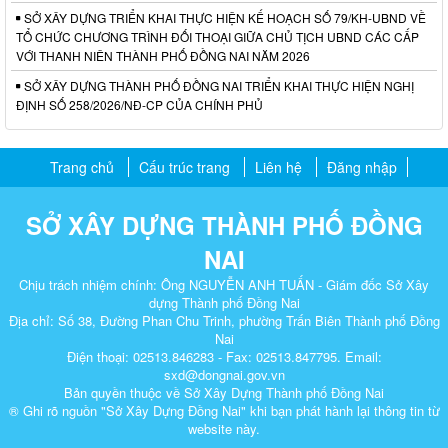
SỞ XÂY DỰNG TRIỂN KHAI THỰC HIỆN KẾ HOẠCH SỐ 79/KH-UBND VỀ
TỔ CHỨC CHƯƠNG TRÌNH ĐỐI THOẠI GIỮA CHỦ TỊCH UBND CÁC CẤP
VỚI THANH NIÊN THÀNH PHỐ ĐỒNG NAI NĂM 2026
SỞ XÂY DỰNG THÀNH PHỐ ĐỒNG NAI TRIỂN KHAI THỰC HIỆN NGHỊ
ĐỊNH SỐ 258/2026/NĐ-CP CỦA CHÍNH PHỦ
Trang chủ
Cấu trúc trang
Liên hệ
Đăng nhập
SỞ XÂY DỰNG THÀNH PHỐ ĐỒNG
NAI
Chịu trách nhiệm chính: Ông NGUYỄN ANH TUẤN - Giám đốc Sở Xây
dựng Thành phố Đồng Nai
Địa chỉ: Số 38, Đường Phan Chu Trinh, phường Trấn Biên Thành phố Đồng
Nai
Điện thoại: 02513.846283 - Fax: 02513.847795. Email:
sxd@dongnai.gov.vn
Bản quyền thuộc về Sở Xây Dựng Thành phố Đồng Nai
® Ghi rõ nguồn "Sở Xây Dựng Đồng Nai" khi bạn phát hành lại thông tin từ
website này.​