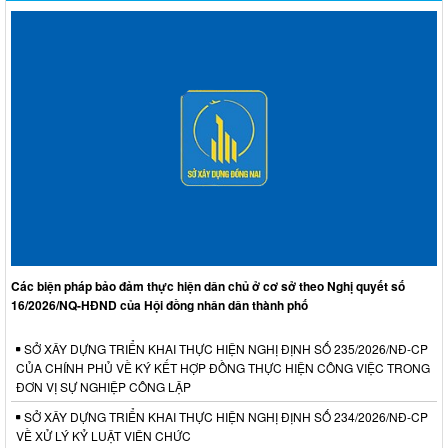
Các biện pháp bảo đảm thực hiện dân chủ ở cơ sở theo Nghị quyết số
16/2026/NQ-HĐND của Hội đồng nhân dân thành phố
SỞ XÂY DỰNG TRIỂN KHAI THỰC HIỆN NGHỊ ĐỊNH SỐ 235/2026/NĐ-CP
CỦA CHÍNH PHỦ VỀ KÝ KẾT HỢP ĐỒNG THỰC HIỆN CÔNG VIỆC TRONG
ĐƠN VỊ SỰ NGHIỆP CÔNG LẬP
SỞ XÂY DỰNG TRIỂN KHAI THỰC HIỆN NGHỊ ĐỊNH SỐ 234/2026/NĐ-CP
VỀ XỬ LÝ KỶ LUẬT VIÊN CHỨC