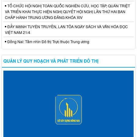
TỔ CHỨC HỘI NGHỊ TOÀN QUỐC NGHIÊN CỨU, HỌC TẬP, QUÁN TRIỆT
VÀ TRIỂN KHAI THỰC HIỆN NGHỊ QUYẾT HỘI NGHỊ LẦN THỨ HAI BAN
CHẤP HÀNH TRUNG ƯƠNG ĐẢNG KHÓA XIV
ĐẨY MẠNH TUYÊN TRUYỀN, LAN TỎA NGÀY SÁCH VÀ VĂN HÓA ĐỌC
VIỆT NAM 21/4
Đồng Nai: Tầm nhìn Đô thị Trực thuộc Trung ương
QUẢN LÝ QUY HOẠCH VÀ PHÁT TRIỂN ĐÔ THỊ