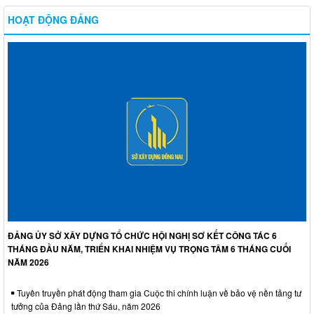
HOẠT ĐỘNG ĐẢNG
ĐẢNG ỦY SỞ XÂY DỰNG TỔ CHỨC HỘI NGHỊ SƠ KẾT CÔNG TÁC 6
THÁNG ĐẦU NĂM, TRIỂN KHAI NHIỆM VỤ TRỌNG TÂM 6 THÁNG CUỐI
NĂM 2026
Tuyên truyền phát động tham gia Cuộc thi chính luận về bảo vệ nền tảng tư
tưởng của Đảng lần thứ Sáu, năm 2026