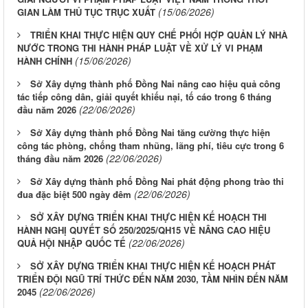
(15/06/2026)
GIAN LÀM THỦ TỤC TRỤC XUẤT
TRIỂN KHAI THỰC HIỆN QUY CHẾ PHỐI HỢP QUẢN LÝ NHÀ
NƯỚC TRONG THI HÀNH PHÁP LUẬT VỀ XỬ LÝ VI PHẠM
(15/06/2026)
HÀNH CHÍNH
Sở Xây dựng thành phố Đồng Nai nâng cao hiệu quả công
tác tiếp công dân, giải quyết khiếu nại, tố cáo trong 6 tháng
(22/06/2026)
đầu năm 2026
Sở Xây dựng thành phố Đồng Nai tăng cường thực hiện
công tác phòng, chống tham nhũng, lãng phí, tiêu cực trong 6
(22/06/2026)
tháng đầu năm 2026
Sở Xây dựng thành phố Đồng Nai phát động phong trào thi
(22/06/2026)
đua đặc biệt 500 ngày đêm
SỞ XÂY DỰNG TRIỂN KHAI THỰC HIỆN KẾ HOẠCH THI
HÀNH NGHỊ QUYẾT SỐ 250/2025/QH15 VỀ NÂNG CAO HIỆU
(22/06/2026)
QUẢ HỘI NHẬP QUỐC TẾ
SỞ XÂY DỰNG TRIỂN KHAI THỰC HIỆN KẾ HOẠCH PHÁT
TRIỂN ĐỘI NGŨ TRÍ THỨC ĐẾN NĂM 2030, TẦM NHÌN ĐẾN NĂM
(22/06/2026)
2045