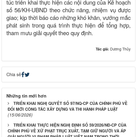
túc triển khai thực hiện các nội dung của Kế hoạch
số 56/KH-UBND theo chức năng, nhiệm vụ được
giao; kịp thời báo cáo những khó khăn, vướng mắc
phát sinh trong quá trình thực hiện để tổng hợp,
tham mưu giải quyết theo quy định.
Tác giả:
Dương Thủy
Chia sẻ
Những tin mới hơn
TRIỂN KHAI NGHỊ QUYẾT SỐ 97/NQ-CP CỦA CHÍNH PHỦ VỀ
ĐỔI MỚI CÔNG TÁC XÂY DỰNG VÀ THI HÀNH PHÁP LUẬT
(15/06/2026)
TRIỂN KHAI THỰC HIỆN NGHỊ ĐỊNH SỐ 59/2026/NĐ-CP CỦA
CHÍNH PHỦ VỀ XỬ PHẠT TRỤC XUẤT, TẠM GIỮ NGƯỜI VÀ ÁP
GIẢI NGƯỜI VI PHẠM PHÁP LUẬT VIỆT NAM TRONG THỜI