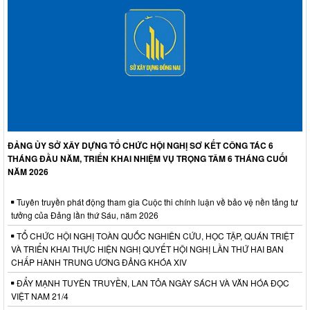
ĐẢNG ỦY SỞ XÂY DỰNG TỔ CHỨC HỘI NGHỊ SƠ KẾT CÔNG TÁC 6
THÁNG ĐẦU NĂM, TRIỂN KHAI NHIỆM VỤ TRỌNG TÂM 6 THÁNG CUỐI
NĂM 2026
Tuyên truyền phát động tham gia Cuộc thi chính luận về bảo vệ nền tảng tư
tưởng của Đảng lần thứ Sáu, năm 2026
TỔ CHỨC HỘI NGHỊ TOÀN QUỐC NGHIÊN CỨU, HỌC TẬP, QUÁN TRIỆT
VÀ TRIỂN KHAI THỰC HIỆN NGHỊ QUYẾT HỘI NGHỊ LẦN THỨ HAI BAN
CHẤP HÀNH TRUNG ƯƠNG ĐẢNG KHÓA XIV
ĐẨY MẠNH TUYÊN TRUYỀN, LAN TỎA NGÀY SÁCH VÀ VĂN HÓA ĐỌC
VIỆT NAM 21/4