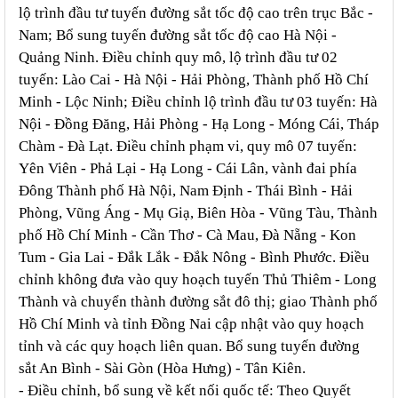
lộ trình đầu tư tuyến đường sắt tốc độ cao trên trục Bắc -
Nam; Bổ sung tuyến đường sắt tốc độ cao Hà Nội -
Quảng Ninh. Điều chỉnh quy mô, lộ trình đầu tư 02
tuyến: Lào Cai - Hà Nội - Hải Phòng, Thành phố Hồ Chí
Minh - Lộc Ninh; Điều chỉnh lộ trình đầu tư 03 tuyến: Hà
Nội - Đồng Đăng, Hải Phòng - Hạ Long - Móng Cái, Tháp
Chàm - Đà Lạt. Điều chỉnh phạm vi, quy mô 07 tuyến:
Yên Viên - Phả Lại - Hạ Long - Cái Lân, vành đai phía
Đông Thành phố Hà Nội, Nam Định - Thái Bình - Hải
Phòng, Vũng Áng - Mụ Giạ, Biên Hòa - Vũng Tàu, Thành
phố Hồ Chí Minh - Cần Thơ - Cà Mau, Đà Nẵng - Kon
Tum - Gia Lai - Đắk Lắk - Đắk Nông - Bình Phước. Điều
chỉnh không đưa vào quy hoạch tuyến Thủ Thiêm - Long
Thành và chuyển thành đường sắt đô thị; giao Thành phố
Hồ Chí Minh và tỉnh Đồng Nai cập nhật vào quy hoạch
tỉnh và các quy hoạch liên quan. Bổ sung tuyến đường
sắt An Bình - Sài Gòn (Hòa Hưng) - Tân Kiên.
- Điều chỉnh, bổ sung về kết nối quốc tế: Theo Quyết