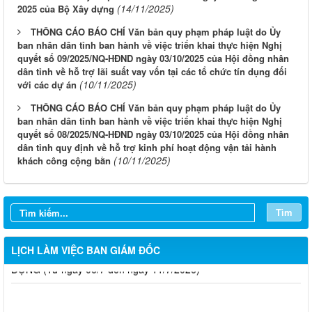
(14/11/2025)
2025 của Bộ Xây dựng
THÔNG CÁO BÁO CHÍ Văn bản quy phạm pháp luật do Ủy
ban nhân dân tỉnh ban hành về việc triển khai thực hiện Nghị
quyết số 09/2025/NQ-HĐND ngày 03/10/2025 của Hội đồng nhân
dân tỉnh về hỗ trợ lãi suất vay vốn tại các tổ chức tín dụng đối
(10/11/2025)
với các dự án
THÔNG CÁO BÁO CHÍ Văn bản quy phạm pháp luật do Ủy
ban nhân dân tỉnh ban hành về việc triển khai thực hiện Nghị
LỊCH CÔNG TÁC CỦA LÃNH ĐẠO SỞ XÂY DỰNG (Từ ngày
quyết số 08/2025/NQ-HĐND ngày 03/10/2025 của Hội đồng nhân
03/8 đến ngày 08/8/2026)
dân tỉnh quy định về hỗ trợ kinh phí hoạt động vận tải hành
(10/11/2025)
khách công cộng bằn
THÔNG BÁO LỊCH CÔNG TÁC CỦA LÃNH ĐẠO SỞ XÂY
DỰNG (Từ ngày 27/7 đến ngày 31/7/2026)
THÔNG BÁO LỊCH CÔNG TÁC CỦA LÃNH ĐẠO SỞ XÂY
Tìm
DỰNG (Từ ngày 20/7 đến ngày 25/7/2026)
THÔNG BÁO LỊCH CÔNG TÁC CỦA LÃNH ĐẠO SỞ XÂY
LỊCH LÀM VIỆC BAN GIÁM ĐỐC
DỰNG (Từ ngày 06/7 đến ngày 11/7/2026)
Thông báo Kết quả đánh giá hồ sơ đủ (hoặc không đủ) điều