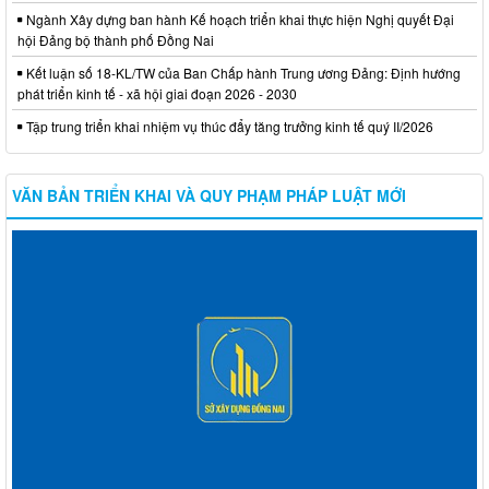
Ngành Xây dựng ban hành Kế hoạch triển khai thực hiện Nghị quyết Đại
hội Đảng bộ thành phố Đồng Nai
Kết luận số 18-KL/TW của Ban Chấp hành Trung ương Đảng: Định hướng
phát triển kinh tế - xã hội giai đoạn 2026 - 2030
Tập trung triển khai nhiệm vụ thúc đẩy tăng trưởng kinh tế quý II/2026
VĂN BẢN TRIỂN KHAI VÀ QUY PHẠM PHÁP LUẬT MỚI