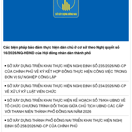
Các biện pháp bảo đảm thực hiện dân chủ ở cơ sở theo Nghị quyết số
16/2026/NQ-HĐND của Hội đồng nhân dân thành phố
SỞ XÂY DỰNG TRIỂN KHAI THỰC HIỆN NGHỊ ĐỊNH SỐ 235/2026/NĐ-CP
CỦA CHÍNH PHỦ VỀ KÝ KẾT HỢP ĐỒNG THỰC HIỆN CÔNG VIỆC TRONG
ĐƠN VỊ SỰ NGHIỆP CÔNG LẬP
SỞ XÂY DỰNG TRIỂN KHAI THỰC HIỆN NGHỊ ĐỊNH SỐ 234/2026/NĐ-CP
VỀ XỬ LÝ KỶ LUẬT VIÊN CHỨC
SỞ XÂY DỰNG TRIỂN KHAI THỰC HIỆN KẾ HOẠCH SỐ 79/KH-UBND VỀ
TỔ CHỨC CHƯƠNG TRÌNH ĐỐI THOẠI GIỮA CHỦ TỊCH UBND CÁC CẤP
VỚI THANH NIÊN THÀNH PHỐ ĐỒNG NAI NĂM 2026
SỞ XÂY DỰNG THÀNH PHỐ ĐỒNG NAI TRIỂN KHAI THỰC HIỆN NGHỊ
ĐỊNH SỐ 258/2026/NĐ-CP CỦA CHÍNH PHỦ