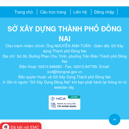
Trang chủ
Cấu trúc trang
Liên hệ
Đăng nhập
SỞ XÂY DỰNG THÀNH PHỐ ĐỒNG
NAI
Chịu trách nhiệm chính: Ông NGUYỄN ANH TUẤN - Giám đốc Sở Xây
dựng Thành phố Đồng Nai
Địa chỉ: Số 38, Đường Phan Chu Trinh, phường Trấn Biên Thành phố Đồng
Nai
Điện thoại: 02513.846283 - Fax: 02513.847795. Email:
sxd@dongnai.gov.vn
Bản quyền thuộc về Sở Xây Dựng Thành phố Đồng Nai
® Ghi rõ nguồn "Sở Xây Dựng Đồng Nai" khi bạn phát hành lại thông tin từ
website này.​
Đã kết nối EMC