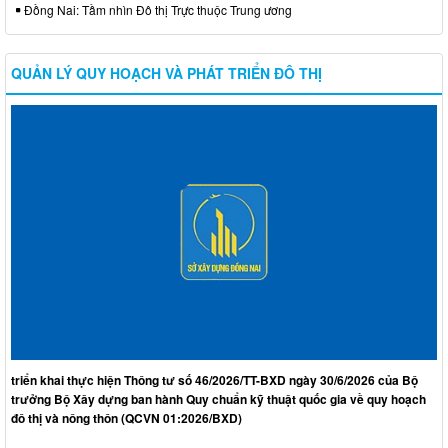
Đồng Nai: Tầm nhìn Đô thị Trực thuộc Trung ương
QUẢN LÝ QUY HOẠCH VÀ PHÁT TRIỂN ĐÔ THỊ
triển khai thực hiện Thông tư số 46/2026/TT-BXD ngày 30/6/2026 của Bộ
trưởng Bộ Xây dựng ban hành Quy chuẩn kỹ thuật quốc gia về quy hoạch
đô thị và nông thôn (QCVN 01:2026/BXD)