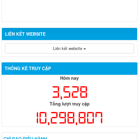
LIÊN KẾT WEBSITE
Liên kết website
THỐNG KÊ TRUY CẬP
Hôm nay
3,528
Tổng lượt truy cập
10,298,807
CHỈ ĐẠO ĐIỀU HÀNH