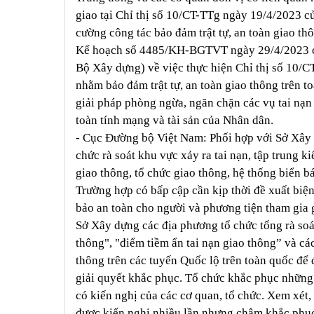
giao tại Chỉ thị số 10/CT-TTg ngày 19/4/2023 
cường công tác bảo đảm trật tự, an toàn giao th
Kế hoạch số 4485/KH-BGTVT ngày 29/4/2023 củ
Bộ Xây dựng) về việc thực hiện Chỉ thị số 10/
nhằm bảo đảm trật tự, an toàn giao thông trên 
giải pháp phòng ngừa, ngăn chặn các vụ tai nạn
toàn tính mạng và tài sản của Nhân dân.
- Cục Đường bộ Việt Nam: Phối hợp với Sở Xây 
chức rà soát khu vực xảy ra tai nạn, tập trung ki
giao thông, tổ chức giao thông, hệ thống biển bá
Trường hợp có bấp cập cần kịp thời đề xuất biệ
bảo an toàn cho người và phương tiện tham gia g
Sở Xây dựng các địa phương tổ chức tổng rà soát
thông", "điểm tiềm ẩn tai nạn giao thông” và các
thông trên các tuyến Quốc lộ trên toàn quốc để 
giải quyết khắc phục. Tổ chức khắc phục những 
có kiến nghị của các cơ quan, tổ chức. Xem xét,
được kiến nghị nhiều lần nhưng chậm khắc phục