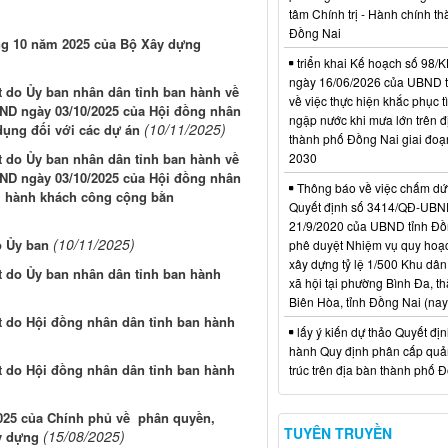
tâm Chính trị - Hành chính t
Đồng Nai
áng 10 năm 2025 của Bộ Xây dựng
triển khai Kế hoạch số 98
ngày 16/06/2026 của UBND 
do Ủy ban nhân dân tỉnh ban hành về
về việc thực hiện khắc phục t
HĐND ngày 03/10/2025 của Hội đồng nhân
ngập nước khi mưa lớn trên đ
(10/11/2025)
 dụng đối với các dự án
thành phố Đồng Nai giai đoạ
2030
do Ủy ban nhân dân tỉnh ban hành về
HĐND ngày 03/10/2025 của Hội đồng nhân
Thông báo về việc chấm dứt
ải hành khách công cộng bằn
Quyết định số 3414/QĐ-UBN
21/9/2020 của UBND tỉnh Đồ
(10/11/2025)
o Ủy ban
phê duyệt Nhiệm vụ quy hoạch
xây dựng tỷ lệ 1/500 Khu dân
do Ủy ban nhân dân tỉnh ban hành
xã hội tại phường Bình Đa, t
Biên Hòa, tỉnh Đồng Nai (nay
do Hội đồng nhân dân tỉnh ban hành
lấy ý kiến dự thảo Quyết đị
hành Quy định phân cấp quản
do Hội đồng nhân dân tỉnh ban hành
trúc trên địa bàn thành phố 
025 của Chính phủ về phân quyền,
TUYÊN TRUYỀN
(15/08/2025)
y dựng