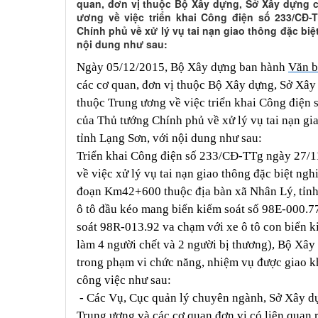
quan, đơn vị thuộc Bộ Xây dựng, Sở Xây dựng c
ương về việc triển khai Công điện số 233/CĐ-
Chính phủ về xử lý vụ tai nạn giao thông đặc biệ
nội dung như sau:
Ngày 05/12/2015, Bộ Xây dựng ban hành
Văn 
các cơ quan, đơn vị thuộc Bộ Xây dựng, Sở Xây 
thuộc Trung ương về việc triển khai Công điệ
của Thủ tướng Chính phủ về xử lý vụ tai nạn gia
tỉnh Lạng Sơn, với nội dung như sau:
Triển khai Công điện số 233/CĐ-TTg ngày 27/1
về việc xử lý vụ tai nạn giao thông đặc biệt ngh
đoạn Km42+600 thuộc địa bàn xã Nhân Lý, tỉnh
ô tô đầu kéo mang biển kiểm soát số 98E-000.7
soát 98R-013.92 va chạm với xe ô tô con biển 
làm 4 người chết và 2 người bị thương), Bộ Xây
trong phạm vi chức năng, nhiệm vụ được giao kh
công việc như sau:
- Các Vụ, Cục quản lý chuyên ngành, Sở Xây dự
Trung ương và các cơ quan đơn vị có liên quan 