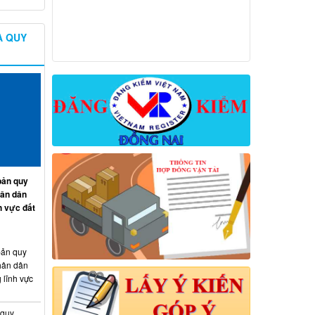
À QUY
ản quy
hân dân
h vực đất
ản quy
hân dân
 lĩnh vực
 quy