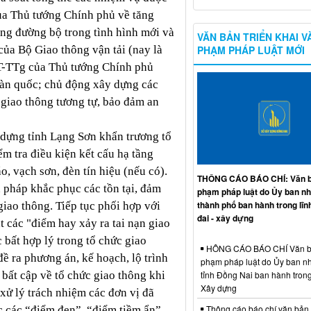
của Thủ tướng Chính phủ về tăng
ông đường bộ trong tình hình mới và
VĂN BẢN TRIỂN KHAI V
PHẠM PHÁP LUẬT MỚI
a Bộ Giao thông vận tải (nay là
CT-TTg của Thủ tướng Chính phủ
toàn quốc; chủ động xây dựng các
 giao thông tương tự, bảo đảm an
dựng tỉnh Lạng Sơn khẩn trương tổ
ểm tra điều kiện kết cấu hạ tầng
o, vạch sơn, đèn tín hiệu (nếu có).
THÔNG CÁO BÁO CHÍ: Văn b
n pháp khắc phục các tồn tại, đảm
phạm pháp luật do Ủy ban n
thành phố ban hành trong lĩn
iao thông. Tiếp tục phối hợp với
đai - xây dựng
 các "điểm hay xảy ra tai nạn giao
 bất hợp lý trong tổ chức giao
HÔNG CÁO BÁO CHÍ Văn b
đề ra phương án, kế hoạch, lộ trình
phạm pháp luật do Ủy ban n
tỉnh Đồng Nai ban hành trong
bất cập về tổ chức giao thông khi
Xây dựng
 xử lý trách nhiệm các đơn vị đã
Thông cáo báo chí văn bản
 các “điểm đen”, “điểm tiềm ẩn”