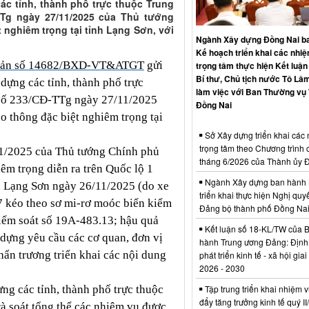
ác tỉnh, thành phố trực thuộc Trung
TTg ngày 27/11/2025 của Thủ tướng
t nghiêm trọng tại tỉnh Lạng Sơn, với
Ngành Xây dựng Đồng Nai b
Kế hoạch triển khai các nhi
bản số 14682/BXD-VT&ATGT
gửi
trọng tâm thực hiện Kết luận
Bí thư, Chủ tịch nước Tô Lâm
dựng các tỉnh, thành phố trực
làm việc với Ban Thường vụ
n số 233/CĐ-TTg ngày 27/11/2025
Đồng Nai
o thông đặc biệt nghiêm trọng tại
Sở Xây dựng triển khai các
trọng tâm theo Chương trình 
1/2025 của Thủ tướng Chính phủ
tháng 6/2026 của Thành ủy 
iêm trọng diễn ra trên Quốc lộ 1
Ngành Xây dựng ban hành 
 Lạng Sơn ngày 26/11/2025 (do xe
triển khai thực hiện Nghị quyế
7 kéo theo sơ mi-rơ moóc biển kiểm
Đảng bộ thành phố Đồng Na
kiểm soát số 19A-483.13; hậu quả
Kết luận số 18-KL/TW của 
 dựng yêu cầu các cơ quan, đơn vị
hành Trung ương Đảng: Định
ẩn trương triển khai các nội dung
phát triển kinh tế - xã hội gia
2026 - 2030
Tập trung triển khai nhiệm v
ng các tỉnh, thành phố trực thuộc
đẩy tăng trưởng kinh tế quý I
rà soát tổng thể các nhiệm vụ được