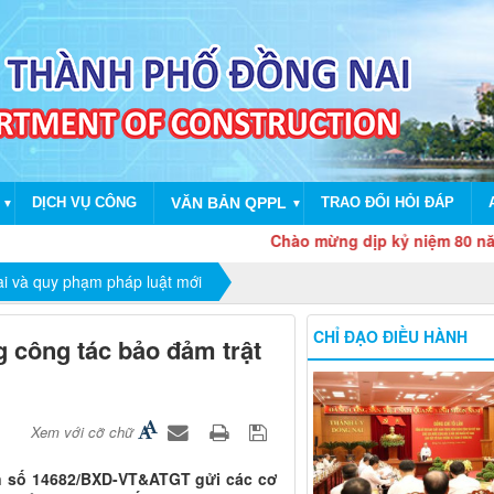
DỊCH VỤ CÔNG
VĂN BẢN QPPL
TRAO ĐỔI HỎI ĐÁP
▼
▼
Chào mừng dịp kỷ niệm 80 năm Cách 
ai và quy phạm pháp luật mới
CHỈ ĐẠO ĐIỀU HÀNH
 công tác bảo đảm trật
Xem với cỡ chữ
n số 14682/BXD-VT&ATGT gửi các cơ