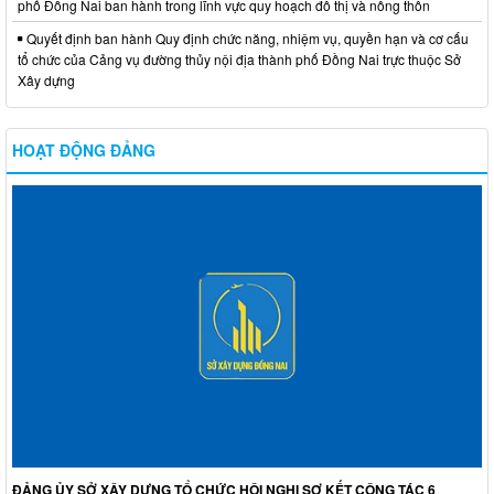
phố Đồng Nai ban hành trong lĩnh vực quy hoạch đô thị và nông thôn
Quyết định ban hành Quy định chức năng, nhiệm vụ, quyền hạn và cơ cấu
tổ chức của Cảng vụ đường thủy nội địa thành phố Đồng Nai trực thuộc Sở
Xây dựng
HOẠT ĐỘNG ĐẢNG
ĐẢNG ỦY SỞ XÂY DỰNG TỔ CHỨC HỘI NGHỊ SƠ KẾT CÔNG TÁC 6