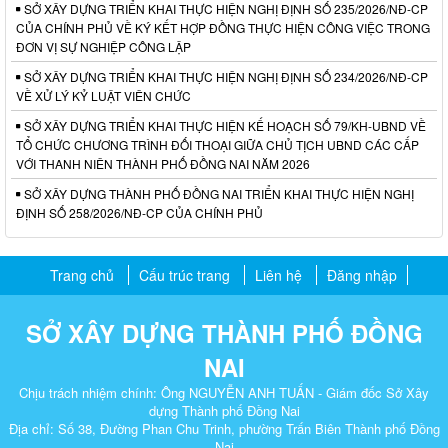
SỞ XÂY DỰNG TRIỂN KHAI THỰC HIỆN NGHỊ ĐỊNH SỐ 235/2026/NĐ-CP
CỦA CHÍNH PHỦ VỀ KÝ KẾT HỢP ĐỒNG THỰC HIỆN CÔNG VIỆC TRONG
ĐƠN VỊ SỰ NGHIỆP CÔNG LẬP
SỞ XÂY DỰNG TRIỂN KHAI THỰC HIỆN NGHỊ ĐỊNH SỐ 234/2026/NĐ-CP
VỀ XỬ LÝ KỶ LUẬT VIÊN CHỨC
SỞ XÂY DỰNG TRIỂN KHAI THỰC HIỆN KẾ HOẠCH SỐ 79/KH-UBND VỀ
TỔ CHỨC CHƯƠNG TRÌNH ĐỐI THOẠI GIỮA CHỦ TỊCH UBND CÁC CẤP
VỚI THANH NIÊN THÀNH PHỐ ĐỒNG NAI NĂM 2026
SỞ XÂY DỰNG THÀNH PHỐ ĐỒNG NAI TRIỂN KHAI THỰC HIỆN NGHỊ
ĐỊNH SỐ 258/2026/NĐ-CP CỦA CHÍNH PHỦ
Trang chủ
Cấu trúc trang
Liên hệ
Đăng nhập
SỞ XÂY DỰNG THÀNH PHỐ ĐỒNG
NAI
Chịu trách nhiệm chính: Ông NGUYỄN ANH TUẤN - Giám đốc Sở Xây
dựng Thành phố Đồng Nai
Địa chỉ: Số 38, Đường Phan Chu Trinh, phường Trấn Biên Thành phố Đồng
Nai