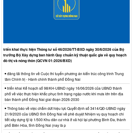
triển khai thực hiện Thông tư số 46/2026/TT-BXD ngày 30/6/2026 của Bộ
trưởng Bộ Xây dựng ban hành Quy chuẩn kỹ thuật quốc gia về quy hoạch
đô thị và nông thôn (QCVN 01:2026/BXD)
đăng tải thông tin về Cuộc thi tuyển phương án kiến trúc công trình Trung
tâm Chính trị - Hành chính thành phố Đồng Nai
triển khai Kế hoạch số 98/KH-UBND ngày 16/06/2026 của UBND thành
phố về việc thực hiện khắc phục tình trạng ngập nước khi mưa lớn trên địa
bàn thành phố Đồng Nai giai đoạn 2026-2030
Thông báo về việc chấm dứt hiệu lực Quyết định số 3414/QĐ-UBND ngày
21/9/2020 của UBND tỉnh Đồng Nai về phê duyệt Nhiệm vụ quy hoạch chi
tiết xây dựng tỷ lệ 1/500 Khu dân cư nhà ở xã hội tại phường Bình Đa, thành
phố Biên Hòa, tỉnh Đồng Nai (nay là p