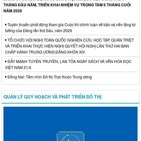
THÁNG ĐẦU NĂM, TRIỂN KHAI NHIỆM VỤ TRỌNG TÂM 6 THÁNG CUỐI
NĂM 2026
Tuyên truyền phát động tham gia Cuộc thi chính luận về bảo vệ nền tảng tư
tưởng của Đảng lần thứ Sáu, năm 2026
TỔ CHỨC HỘI NGHỊ TOÀN QUỐC NGHIÊN CỨU, HỌC TẬP, QUÁN TRIỆT
VÀ TRIỂN KHAI THỰC HIỆN NGHỊ QUYẾT HỘI NGHỊ LẦN THỨ HAI BAN
CHẤP HÀNH TRUNG ƯƠNG ĐẢNG KHÓA XIV
ĐẨY MẠNH TUYÊN TRUYỀN, LAN TỎA NGÀY SÁCH VÀ VĂN HÓA ĐỌC
VIỆT NAM 21/4
Đồng Nai: Tầm nhìn Đô thị Trực thuộc Trung ương
QUẢN LÝ QUY HOẠCH VÀ PHÁT TRIỂN ĐÔ THỊ