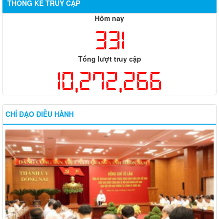
THỐNG KÊ TRUY CẬP
Hôm nay
331
Tổng lượt truy cập
10,272,266
CHỈ ĐẠO ĐIỀU HÀNH