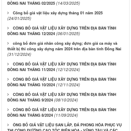
(14/03/2025)
ĐỒNG NAI THÁNG 02/2025
Công bố giá vật liệu xây dựng tháng 01 năm 2025
(24/01/2025)
CÔNG BỐ GIÁ VẬT LIỆU XÂY DỰNG TRÊN ĐỊA BÀN TỈNH
(06/01/2025)
ĐỒNG NAI THÁNG 12/2024
công bố đơn giá nhân công xây dựng; đơn giá ca máy và
thiết bị thi công xây dựng năm 2024 trên địa bàn tỉnh Đồng Nai
(31/12/2024)
CÔNG BỐ GIÁ VẬT LIỆU XÂY DỰNG TRÊN ĐỊA BÀN TỈNH
(12/12/2024)
ĐỒNG NAI THÁNG 11/2024
CÔNG BỐ GIÁ VẬT LIỆU XÂY DỰNG TRÊN ĐỊA BÀN TỈNH
(12/11/2024)
ĐỒNG NAI THÁNG 10/2024
CÔNG BỐ GIÁ VẬT LIỆU XÂY DỰNG TRÊN ĐỊA BÀN TỈNH
(08/10/2024)
ĐỒNG NAI THÁNG 9/2024
CÔNG BỐ GIÁ VẬT LIỆU XÂY DỰNG TRÊN ĐỊA BÀN TỈNH
(11/09/2024)
ĐỒNG NAI THÁNG 8/2024
ÔNG BỐ GIÁ VẬT LIỆU SAN LẤP, ĐÁ PHONG HÓA PHỤC VỤ
THI CÔNG ĐƯỜNG CAO TỐC BIÊN HÒA - VŨNG TÀU VÀ CÁC