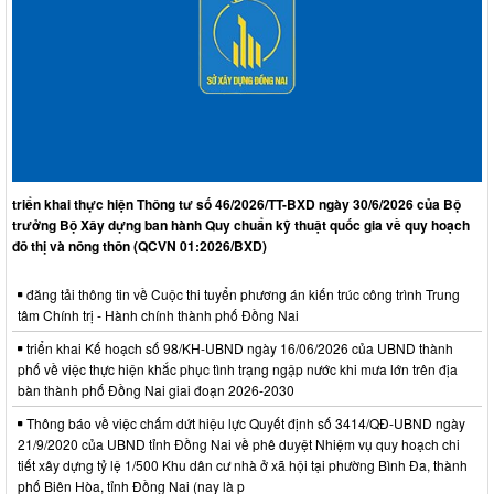
triển khai thực hiện Thông tư số 46/2026/TT-BXD ngày 30/6/2026 của Bộ
trưởng Bộ Xây dựng ban hành Quy chuẩn kỹ thuật quốc gia về quy hoạch
đô thị và nông thôn (QCVN 01:2026/BXD)
đăng tải thông tin về Cuộc thi tuyển phương án kiến trúc công trình Trung
tâm Chính trị - Hành chính thành phố Đồng Nai
triển khai Kế hoạch số 98/KH-UBND ngày 16/06/2026 của UBND thành
phố về việc thực hiện khắc phục tình trạng ngập nước khi mưa lớn trên địa
bàn thành phố Đồng Nai giai đoạn 2026-2030
Thông báo về việc chấm dứt hiệu lực Quyết định số 3414/QĐ-UBND ngày
21/9/2020 của UBND tỉnh Đồng Nai về phê duyệt Nhiệm vụ quy hoạch chi
tiết xây dựng tỷ lệ 1/500 Khu dân cư nhà ở xã hội tại phường Bình Đa, thành
phố Biên Hòa, tỉnh Đồng Nai (nay là p