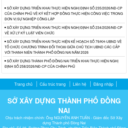
SỞ XÂY DỰNG TRIỂN KHAI THỰC HIỆN NGHỊ ĐỊNH SỐ 235/2026/NĐ-CP
CỦA CHÍNH PHỦ VỀ KÝ KẾT HỢP ĐỒNG THỰC HIỆN CÔNG VIỆC TRONG
ĐƠN VỊ SỰ NGHIỆP CÔNG LẬP
SỞ XÂY DỰNG TRIỂN KHAI THỰC HIỆN NGHỊ ĐỊNH SỐ 234/2026/NĐ-CP
VỀ XỬ LÝ KỶ LUẬT VIÊN CHỨC
SỞ XÂY DỰNG TRIỂN KHAI THỰC HIỆN KẾ HOẠCH SỐ 79/KH-UBND VỀ
TỔ CHỨC CHƯƠNG TRÌNH ĐỐI THOẠI GIỮA CHỦ TỊCH UBND CÁC CẤP
VỚI THANH NIÊN THÀNH PHỐ ĐỒNG NAI NĂM 2026
SỞ XÂY DỰNG THÀNH PHỐ ĐỒNG NAI TRIỂN KHAI THỰC HIỆN NGHỊ
ĐỊNH SỐ 258/2026/NĐ-CP CỦA CHÍNH PHỦ
Trang chủ
Cấu trúc trang
Liên hệ
Đăng nhập
SỞ XÂY DỰNG THÀNH PHỐ ĐỒNG
NAI
Chịu trách nhiệm chính: Ông NGUYỄN ANH TUẤN - Giám đốc Sở Xây
dựng Thành phố Đồng Nai
Địa chỉ: Số 38, Đường Phan Chu Trinh, phường Trấn Biên Thành phố Đồng