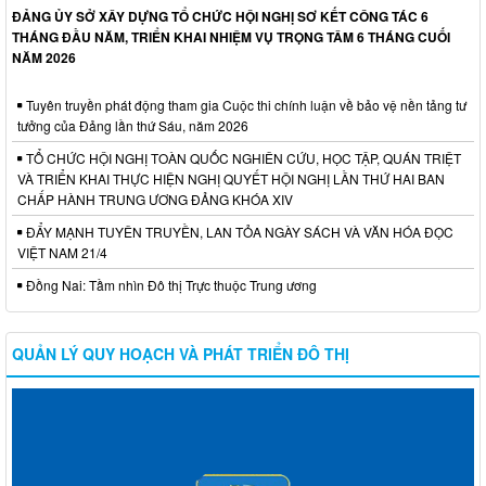
ĐẢNG ỦY SỞ XÂY DỰNG TỔ CHỨC HỘI NGHỊ SƠ KẾT CÔNG TÁC 6
THÁNG ĐẦU NĂM, TRIỂN KHAI NHIỆM VỤ TRỌNG TÂM 6 THÁNG CUỐI
NĂM 2026
Tuyên truyền phát động tham gia Cuộc thi chính luận về bảo vệ nền tảng tư
tưởng của Đảng lần thứ Sáu, năm 2026
TỔ CHỨC HỘI NGHỊ TOÀN QUỐC NGHIÊN CỨU, HỌC TẬP, QUÁN TRIỆT
VÀ TRIỂN KHAI THỰC HIỆN NGHỊ QUYẾT HỘI NGHỊ LẦN THỨ HAI BAN
CHẤP HÀNH TRUNG ƯƠNG ĐẢNG KHÓA XIV
ĐẨY MẠNH TUYÊN TRUYỀN, LAN TỎA NGÀY SÁCH VÀ VĂN HÓA ĐỌC
VIỆT NAM 21/4
Đồng Nai: Tầm nhìn Đô thị Trực thuộc Trung ương
QUẢN LÝ QUY HOẠCH VÀ PHÁT TRIỂN ĐÔ THỊ