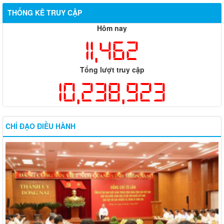
THỐNG KÊ TRUY CẬP
Hôm nay
11,462
Tổng lượt truy cập
10,238,923
CHỈ ĐẠO ĐIỀU HÀNH